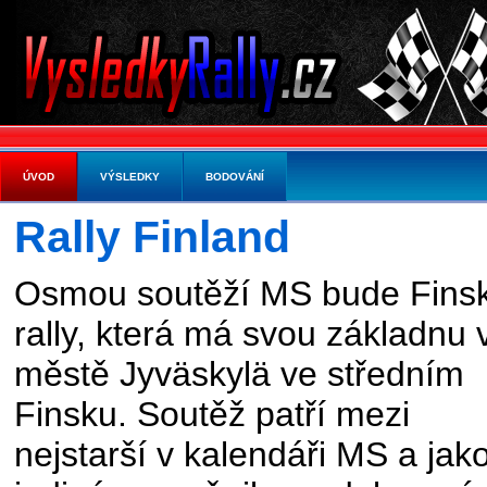
ÚVOD
VÝSLEDKY
BODOVÁNÍ
Rally Finland
Osmou soutěží MS bude Fins
rally, která má svou základnu 
městě Jyväskylä ve středním
Finsku. Soutěž patří mezi
nejstarší v kalendáři MS a jak