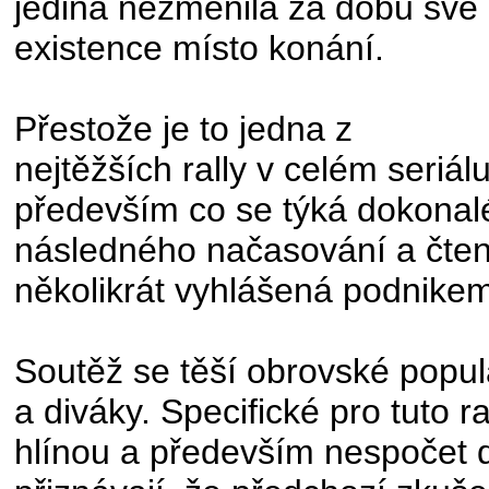
jediná nezměnila za dobu své
existence místo konání.
Přestože je to jedna z
nejtěžších rally v celém seriál
především co se týká dokonal
následného načasování a čtení,
několikrát vyhlášená podnikem
Soutěž se těší obrovské popul
a diváky. Specifické pro tuto r
hlínou a především nespočet d