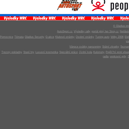
© Gladius-int
AutoSport.cz
Výsledky rally
portál plný her Stroj.cz
Netlás
Pomocnice
Témata
Gladius Security
G-akce
Klubové stránky
Osobní stránky
Tuning auto
Volby 2006
Ele
v
Vánoce svátky narozeniny
Státní zkratky
Seznam
Trezory pokladny
Staré hry
Luxusní kosmetika
Speciální práce
Jízdní kola
Kulomety
Pojišt?ní proti vlou
radla
venkovní grily