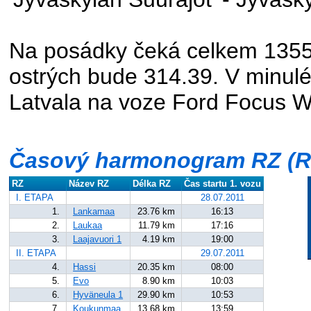
Na posádky čeká celkem 1355.
ostrých bude 314.39. V minulé
Latvala na voze Ford Focus 
Časový harmonogram RZ (Ra
RZ
Název RZ
Délka RZ
Čas startu 1. vozu
I. ETAPA
28.07.2011
1.
Lankamaa
23.76 km
16:13
2.
Laukaa
11.79 km
17:16
3.
Laajavuori 1
4.19 km
19:00
II. ETAPA
29.07.2011
4.
Hassi
20.35 km
08:00
5.
Evo
8.90 km
10:03
6.
Hyväneula 1
29.90 km
10:53
7.
Koukunmaa
13.68 km
13:59