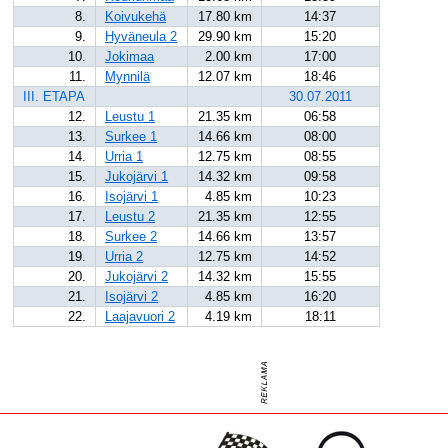
8.
Koivukehä
17.80 km
14:37
9.
Hyväneula 2
29.90 km
15:20
10.
Jokimaa
2.00 km
17:00
11.
Mynnilä
12.07 km
18:46
III. ETAPA
30.07.2011
12.
Leustu 1
21.35 km
06:58
13.
Surkee 1
14.66 km
08:00
14.
Urria 1
12.75 km
08:55
15.
Jukojärvi 1
14.32 km
09:58
16.
Isojärvi 1
4.85 km
10:23
17.
Leustu 2
21.35 km
12:55
18.
Surkee 2
14.66 km
13:57
19.
Urria 2
12.75 km
14:52
20.
Jukojärvi 2
14.32 km
15:55
21.
Isojärvi 2
4.85 km
16:20
22.
Laajavuori 2
4.19 km
18:11