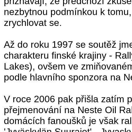
přiznávají, že předchozí zkušen
nezbytnou podmínkou k tomu, 
zrychlovat se.
Až do roku 1997 se soutěž jm
charakteru finské krajiny - Ral
Lakes), ovšem ve zmiňovaném
podle hlavního sponzora na Ne
V roce 2006 pak přišla zatím 
přejmenování na Neste Oil Ral
domácích fanoušků je však ral
'Jyväskylän Suurajot' - Jyvask