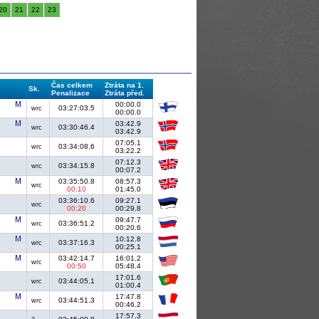
20
21
22
23
Čas celkem
Ztráta na 1.
Sk.
Penalizace
Ztráta před.
00:00.0
03:27:03.5
wrc
00:00.0
03:42.9
03:30:46.4
wrc
03:42.9
07:05.1
03:34:08.6
wrc
03:22.2
07:12.3
03:34:15.8
wrc
00:07.2
03:35:50.8
08:57.3
wrc
00:10
01:45.0
03:36:10.6
09:27.1
wrc
00:20
00:29.8
09:47.7
03:36:51.2
wrc
00:20.6
10:12.8
03:37:16.3
wrc
00:25.1
03:42:14.7
16:01.2
wrc
00:50
05:48.4
17:01.6
03:44:05.1
wrc
01:00.4
17:47.8
03:44:51.3
wrc
00:46.2
17:57.3