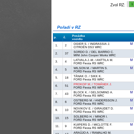
1
Zvol RZ:
Pořadí v RZ
Posádka
p.
č.
vozidlo
OGIER S. / INGRASSIA J.
1.
2
CITROËN DS3 WRC
SORDO D. / DEL BARRIO C.
2.
37
MINI John Cooper Works WRC
LATVALA J.-M. / ANTTILA M.
3.
4
FORD Fiesta RS WRC
WILSON M. / MARTIN S.
4.
5
FORD Fiesta RS WRC
TÄNAK O. / SIKK K.
5.
18
FORD Fiesta RS WRC
PROKOP M. / TOMÁNEK J.
6.
51
FORD Fiesta RS WRC
BLOCK K. / GELSOMINO A.
7.
43
FORD Fiesta RS WRC
OSTBERG M. / ANDERSSON J.
8.
6
FORD Fiesta RS WRC
NOVIKOV E. / GIRAUDET D.
9.
10
FORD Fiesta RS WRC
SOLBERG H. / MINOR I.
10.
15
FORD Fiesta RS WRC
KUIPERS D. / MICLOTTE F.
11.
9
FORD Fiesta RS WRC
ARAÚJO A. / RAMALHO M.