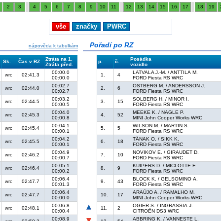
2
3
4
5
6
7
8
9
10
11
12
13
14
15
16
17
18
19
vše
značky
PWRC
Pořadí po RZ
nápověda k tabulkám
Ztráta na 1.
Posádka
Sk.
Čas v RZ
p.
č.
Ztráta před.
vozidlo
00:00.0
LATVALA J.-M. / ANTTILA M.
02:41.3
1.
4
wrc
00:00.0
FORD Fiesta RS WRC
00:02.7
OSTBERG M. / ANDERSSON J.
02:44.0
2.
6
wrc
00:02.7
FORD Fiesta RS WRC
00:03.2
SOLBERG H. / MINOR I.
02:44.5
3.
15
wrc
00:00.5
FORD Fiesta RS WRC
00:04.0
MEEKE K. / NAGLE P.
02:45.3
4.
52
wrc
00:00.8
MINI John Cooper Works WRC
00:04.1
WILSON M. / MARTIN S.
02:45.4
5.
5
wrc
00:00.1
FORD Fiesta RS WRC
00:04.2
TÄNAK O. / SIKK K.
02:45.5
6.
18
wrc
00:00.1
FORD Fiesta RS WRC
00:04.9
NOVIKOV E. / GIRAUDET D.
02:46.2
7.
10
wrc
00:00.7
FORD Fiesta RS WRC
00:05.1
KUIPERS D. / MICLOTTE F.
02:46.4
8.
9
wrc
00:00.2
FORD Fiesta RS WRC
00:06.4
BLOCK K. / GELSOMINO A.
02:47.7
9.
43
wrc
00:01.3
FORD Fiesta RS WRC
00:06.4
ARAÚJO A. / RAMALHO M.
02:47.7
10.
17
wrc
00:00.0
MINI John Cooper Works WRC
00:06.8
OGIER S. / INGRASSIA J.
02:48.1
11.
2
wrc
00:00.4
CITROËN DS3 WRC
00:08.9
ABBRING K. / VANNESTE L.