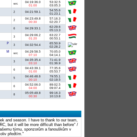
04:19:36.0
53:32.5
wrc
01:00
03:05.3
54:55.6
04:21:59.1
2
01:23.1
04:23:49.8
57:16.3
2
00:30
02:20.7
62:29.6
04:29:33.1
6
05:13.3
04:29:06.2
63:22.7
3
01:20
00:53.1
65:50.9
04:32:54.4
3
02:28.2
04:29:58.5
70:05.0
wrc
07:10
04:14.1
04:35:35.4
71:41.9
3
03:10
01:36.9
04:43:39.1
77:35.6
6
01:00
05:53.7
04:46:48.6
79:55.1
5
00:10
02:19.5
04:52:06.0
89:02.5
6
04:00
09:07.4
05:05:49.8
99:16.3
8
00:30
10:13.8
eek and season. I have to thank to our team,
 but it will be more difficult than before" /
 našemu týmu, sponzorům a fanouškům v
oliv předtím."