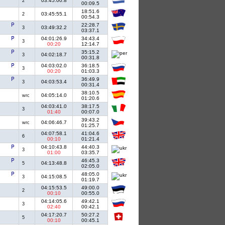
03:45:00.8
2
00:09.5
18:51.6
03:45:55.1
2
00:54.3
22:28.7
03:49:32.2
3
03:37.1
04:01:26.9
34:43.4
3
00:20
12:14.7
35:15.2
04:02:18.7
3
00:31.8
04:03:02.0
36:18.5
3
00:20
01:03.3
36:49.9
04:03:53.4
3
00:31.4
38:10.5
04:05:14.0
wrc
01:20.6
04:03:41.0
38:17.5
3
01:40
00:07.0
39:43.2
04:06:46.7
wrc
01:25.7
04:07:58.1
41:04.6
6
00:10
01:21.4
04:10:43.8
44:40.3
3
01:00
03:35.7
46:45.3
04:13:48.8
5
02:05.0
48:05.0
04:15:08.5
3
01:19.7
04:15:53.5
49:00.0
2
00:10
00:55.0
04:14:05.6
49:42.1
3
02:40
00:42.1
04:17:20.7
50:27.2
5
00:10
00:45.1