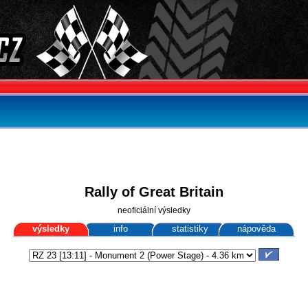
Rally of Great Britain
neoficiální výsledky
výsledky
info
statistiky
nápověda