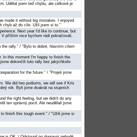
m. Udělal jsem teď chybu, ale celkově je
 we made it without big mistakes. I enjoyed
h chyb až do cíle. Užil jsem si to."
xperience. Next year I'd like to continue, but
. V příštím roce bychom rádi pokračovali,
 the rally." / "Bylo to dobré, hlavním cílem
r. In this moment I'm happy to finish the
jsme dokončili tuto rally bez jakýchkoliv
reparation for the future." / "Projeli jsme
am. We did two podiums, we will see if Kris
dobrý rok. Byli jsme dvakrát na stupních
und the right feeling, but we didn't do any
měl ten správný pocit. Ale neudělali jsme
o finish this tough event." / "Užili jsme si
yone is OK. / Odstoupil po dopravní nehodě