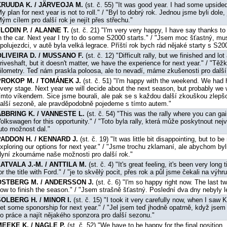
KRUUDA K. / JÄRVEOJA M.
(st. č. 55) "It was good year. I had some upside
y plan for next year is not to roll." / "Byl to dobrý rok. Jednou jsme byli do
ým cílem pro další rok je nejít přes střechu."
LODIN P. / ALANNE T.
(st. č. 21) "I'm very very happy, I have say thanks t
n the car. Next year I try to do some S2000 starts." / "Jsem moc šťastný
polujezdci, v autě byla velká legrace. Příští rok bych rád nějaké starty s S20
OLIVEIRA D. / MUSSANO F.
(st. č. 12) "Difficult rally, but we finished and 
riveshaft, but it doesn't matter, we have the experience for next year." / "Těž
ilometry. Teď nám praskla poloosa, ale to nevadí, máme zkušenosti pro další
PROKOP M. / TOMÁNEK J.
(st. č. 51) "I'm happy with the weekend. We had 
very stage. Next year we will decide about the next season, but probably we wi
ímto víkendem. Sice jsme bourali, ale pak se s každou další zkouškou zlepš
alší sezoně, ale pravděpodobně pojedeme s tímto autem."
ABBRING K. / VANNESTE L.
(st. č. 54) "This was the rally where you can ga
olkswagen for this opportunity." / "Toto byla rally, která může poskytnout ne
uto možnost dal."
PADDON H. / KENNARD J.
(st. č. 19) "It was little bit disappointing, but to b
xploring our options for next year." / "Jsme trochu zklamaní, ale abychom byli
yní zkoumáme naše možnosti pro další rok."
ATVALA J.-M. / ANTTILA M.
(st. č. 4) "It's great feeling, it's been very lon
or the title with Ford." / "je to skvělý pocit, přes rok a půl jsme čekali na výhr
OSTBERG M. / ANDERSSON J.
(st. č. 6) "I'm so happy right now. The last t
ow to finish the season." / "Jsem strašně šťastný. Poslední dva dny nebyly le
SOLBERG H. / MINOR I.
(st. č. 15) "I took it very carefully now, when I saw 
et some sponorship for next year." / "Jel jsem teď jhodně opatrně, když jsem
o práce a najít nějakého sponzora pro další sezonu."
MEEKE K. / NAGLE P.
(st. č. 52) "We have to be happy for the final position. 