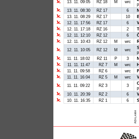
13. 11. 09:05
RZ 18
M
wrc
p
13. 11. 08:30
RZ 17
6
N
13. 11. 08:29
RZ 17
10
12. 11. 17:56
RZ 17
6
12. 11. 17:18
RZ 16
2
12. 11. 12:10
RZ 12
6
12. 11. 10:43
RZ 12
M
wrc
12. 11. 10:05
RZ 12
M
wrc
p
11. 11. 18:02
RZ 11
P
3
N
11. 11. 11:47
RZ 7
M
wrc
11. 11. 09:58
RZ 6
wrc
11. 11. 16:04
RZ 5
M
wrc
11. 11. 09:22
RZ 3
3
p
10. 11. 20:39
RZ 2
6
10. 11. 16:35
RZ 1
6