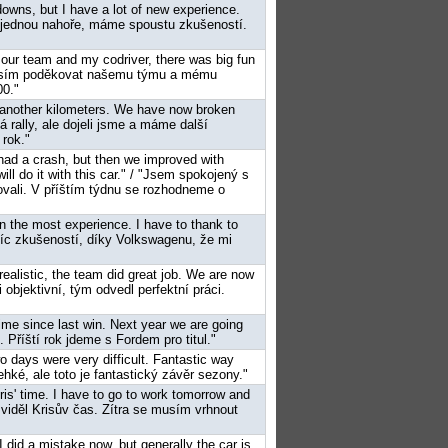
downs, but I have a lot of new experience.
le, jednou nahoře, máme spoustu zkušeností.
o our team and my codriver, there was big fun
, musím poděkovat našemu týmu a mému
00."
lot another kilometers. We have now broken
ká rally, ale dojeli jsme a máme další
 rok."
had a crash, but then we improved with
ll do it with this car." / "Jsem spokojený s
ovali. V příštím týdnu se rozhodneme o
in the most experience. I have to thank to
jvíc zkušeností, díky Volkswagenu, že mi
e realistic, the team did great job. We are now
 objektivní, tým odvedl perfektní práci.
g time since last win. Next year we are going
u. Příští rok jdeme s Fordem pro titul."
wo days were very difficult. Fantastic way
hké, ale toto je fantastický závěr sezony."
Kris' time. I have to go to work tomorrow and
 viděl Krisův čas. Zítra se musím vrhnout
I did a mistake now, but generally the car is