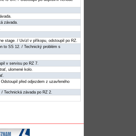
závada.
cká závada.
.
 the stage. / Uvízl v příkopu, odstoupil po RZ.
ion to SS 12. / Technický problém s
upil v servisu po RZ 7.
trať, ulomené kolo.
ať.
 / Odstoupil před odjezdem z uzavřeného
2. / Technická závada po RZ 2.