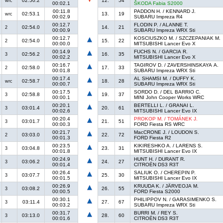
02:50.2
12.
54
wrc
00:02.1
ŠKODA Fabia S2000
00:11.8
PADDON H. / KENNARD J.
02:53.1
13.
19
wrc
00:02.9
SUBARU Impreza R4
00:12.7
FLODIN P. / ALANNE T.
02:54.0
14.
21
2
00:00.9
SUBARU Impreza WRX Sti
00:12.7
KOSCIUSZKO M. / SZCZEPANIAK M.
02:54.0
15.
22
2
00:00.0
MITSUBISHI Lancer Evo X
00:14.9
FUCHS N. / GARCIA R.
02:56.2
16.
35
3
00:02.2
MITSUBISHI Lancer Evo X
00:16.7
TAGIROV D. / ZAVERSHINSKAYA A.
02:58.0
17.
33
2
00:01.8
SUBARU Impreza WRX Sti
00:17.4
AL SHAMSI M. / DUFFY K.
02:58.7
18.
28
wrc
00:00.7
SUBARU Impreza WRX Sti
00:17.5
SORDO D. / DEL BARRIO C.
02:58.8
19.
37
3
00:00.1
MINI John Cooper Works WRC
00:20.1
BERTELLI L. / GRANAI L.
03:01.4
20.
61
3
00:02.6
MITSUBISHI Lancer Evo IX
00:20.4
PROKOP M. / TOMÁNEK J.
03:01.7
21.
51
3
00:00.3
FORD Fiesta RS WRC
00:21.7
MacCRONE J. / LOUDON S.
03:03.0
22.
72
2
00:01.3
FORD Fiesta R2
00:23.5
KIKIRESHKO A. / LARENS S.
03:04.8
23.
31
3
00:01.8
MITSUBISHI Lancer Evo IX
00:24.9
HUNT H. / DURANT R.
03:06.2
24.
27
3
00:01.4
CITROËN DS3 R3T
00:26.4
SALIUK O. / CHEREPIN P.
03:07.7
25.
30
3
00:01.5
MITSUBISHI Lancer Evo IX
00:26.9
KRUUDA K. / JÄRVEOJA M.
03:08.2
26.
55
3
00:00.5
FORD Fiesta S2000
00:30.1
PHILIPPOV N. / GARASIMENKO S.
03:11.4
27.
67
3
00:03.2
SUBARU Impreza WRX Sti
00:31.7
BURRI M. / REY S.
03:13.0
28.
60
3
00:01.6
CITROËN DS3 R3T