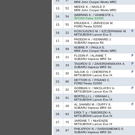
12.
17
MINI John Cooper Works WRC
MEEKE K. / NAGLE P.
13.
52
MINI John Cooper Works WRC
ABBRING K. / VANNESTE L.
14.
54
ŠKODA Fabia S2000
KRUUDA K. / JÄRVEOJA M.
15.
55
FORD Fiesta S2000
KOSCIUSZKO M. / SZCZEPANIAK M.
16.
22
MITSUBISHI Lancer Evo X
PADDON H. / KENNARD J.
17.
19
SUBARU Impreza R4
NOBRE P. / PAULA E.
18.
59
MINI John Cooper Works WRC
FLODIN P. / ALANNE T.
19.
21
SUBARU Impreza WRX Sti
TAGIROV D. / ZAVERSHINSKAYA A.
20.
33
SUBARU Impreza WRX Sti
SALIUK O. / CHEREPIN P.
21.
30
MITSUBISHI Lancer Evo IX
DETTORI G. / PISANO C.
22.
66
FORD Fiesta S2000
GORBAN V. / NIKOLAYEV A.
23.
32
MITSUBISHI Lancer Evo IX
BERTELLI L. / GRANAI L.
24.
61
MITSUBISHI Lancer Evo IX
AL SHAMSI M. / DUFFY K.
25.
28
SUBARU Impreza WRX Sti
ERDI T. jr. / TABORSZKI A.
26.
63
MITSUBISHI Lancer Evo IX
JARDINE T. / McKENZIE
27.
75
MITSUBISHI Lancer Evo IX
PHILIPPOV N. / GARASIMENKO S.
28.
67
SUBARU Impreza WRX Sti