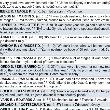
n very good level and we learned a lot." / "Jsem spokojený s naším umístěný
idět, že je auto na dobré úrovni, hodně jsme se naučili."
MEEKE K. / NAGLE P.
(st. č. 52) Had a spin. / Přetočil se.
WILSON M. / MARTIN S.
(st. č. 5) "It was tough weekend, long rally. Luckily
he stages." / "byl to těžký víkend, dlouhá rally. Ale dostali jsme se bez většíc
KUIPERS D. / MICLOTTE F.
(st. č. 9) "It was great year, we gained a lot of e
e haven't decided yet." / "Byl to skvělý rok, získali jsme spoustu zkušeností
le ještě jsme se nerozhodli."
ÄNAK O. / SIKK K.
(st. č. 18) "It's been OK, the most important was to finish
ylo dokončit rally."
NOVIKOV E. / GIRAUDET D.
(st. č. 10) "We don't know, what will be next yea
ally without any mistakes." / "Zatím nevíme, co bude příští rok. Jsem rád, že 
hyb."
GIER S. / INGRASSIA J.
(st. č. 2) "I have done a lot of stages, it was good p
ětšinu zkoušek, byla to dobrá příprava do budoucna."
SORDO D. / DEL BARRIO C.
(st. č. 37) "It was very nice year for our new te
ill do the third one now Good finish of this year." / "Byl to pro náš nový tým 
ítězů, s Krisem teď možná potřetí. Dobrá závěr sezony."
ARAÚJO A. / RAMALHO M.
(st. č. 17) "It was bad all the weekend, I never fo
istakes and get to the top ten." / "Celý víkend to bylo šoatné, nikdy jsem ne
ádnou chybu a nakonec skončili v top ten."
BLOCK K. / GELSOMINO A.
(st. č. 43) "Really enjoyable weekend, I'm happy t
elý víkend, jsem rád, že jsme dokončili tento náročný podnik."
EVANS E. / EDWARDS A.
(st. č. 62) Mechanical failure. / Technická závada.
WIEGAND S. / GOTTSCHALK T.
(st. č. 57) Illness. / Zdravotní důvody.
LOEB S. / ELENA D.
(st. č. 1) Retired after road accident after SS 18. Ever