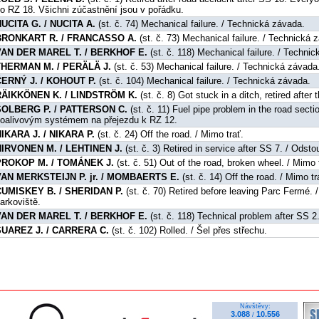
o RZ 18. Všichni zúčastnění jsou v pořádku.
UCITA G. / NUCITA A.
(st. č. 74) Mechanical failure. / Technická závada.
BRONKART R. / FRANCASSO A.
(st. č. 73) Mechanical failure. / Technická 
VAN DER MAREL T. / BERKHOF E.
(st. č. 118) Mechanical failure. / Techni
THERMAN M. / PERÄLÄ J.
(st. č. 53) Mechanical failure. / Technická závada
ČERNÝ J. / KOHOUT P.
(st. č. 104) Mechanical failure. / Technická závada.
RÄIKKÖNEN K. / LINDSTRÖM K.
(st. č. 8) Got stuck in a ditch, retired after
SOLBERG P. / PATTERSON C.
(st. č. 11) Fuel pipe problem in the road sect
oalivovým systémem na přejezdu k RZ 12.
IKARA J. / NIKARA P.
(st. č. 24) Off the road. / Mimo trať.
HIRVONEN M. / LEHTINEN J.
(st. č. 3) Retired in service after SS 7. / Odsto
PROKOP M. / TOMÁNEK J.
(st. č. 51) Out of the road, broken wheel. / Mimo 
VAN MERKSTEIJN P. jr. / MOMBAERTS E.
(st. č. 14) Off the road. / Mimo tr
CUMISKEY B. / SHERIDAN P.
(st. č. 70) Retired before leaving Parc Fermé.
arkoviště.
VAN DER MAREL T. / BERKHOF E.
(st. č. 118) Technical problem after SS 
SUAREZ J. / CARRERA C.
(st. č. 102) Rolled. / Šel přes střechu.
Návštěvy:
3.088
10.556
/