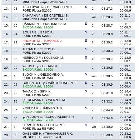
12.
17
03:26.7
wrc
MINI John Cooper Works WRC
00:00.3
AL-ATTIYAH N. / BERNACCHINI G.
00:09.9
13.
23
03:27.3
2
FORD Fiesta S2000
00:00.6
CAMPANA P. / DE CASTELLI S.
00:11.0
14.
55
03:28.4
wrc
MINI John Cooper Works WRC
00:01.1
HÄNNINEN J. / MARKKULA M.
00:11.3
15.
25
03:28.7
2
ŠKODA Fabia S2000
00:00.3
SOUSA B. / BABO P.
00:11.4
16.
24
03:28.8
2
FORD Fiesta S2000
00:00.1
PROKOP M. / TOMÁNEK J.
00:12.8
17.
21
03:30.2
2
FORD Fiesta S2000
00:01.4
TURÁN F. / ZSIROS G.
00:12.9
18.
29
03:30.3
2
FORD Fiesta S2000
00:00.1
HERBOLD F. / KÖLBACH M.
00:13.0
19.
50
03:30.4
2
FORD Fiesta S2000
00:00.1
WEIJS H. jr. / DEGANDT B.
00:13.1
20.
20
03:30.5
2
ŠKODA Fabia S2000
00:00.1
BLOCK K. / GELSOMINO A.
00:13.1
21.
43
03:30.5
wrc
FORD Fiesta RS WRC
00:00.0
GASSNER H. jr. / WÜSTENHAGEN K.
00:13.5
22.
27
03:30.9
2
ŠKODA Fabia S2000
00:00.4
TANAK O. / SIKK K.
00:14.4
23.
22
03:31.8
2
FORD Fiesta S2000
00:00.9
RIEDEMANN C. / WENZEL M.
00:14.9
24.
19
03:32.3
2
ŠKODA Fabia S2000
00:00.5
KRUUDA K. / JÄRVEOJA M.
00:16.6
25.
26
03:34.0
2
ŠKODA Fabia S2000
00:01.7
VAN LOON E. / SCHOLTALBERS H.
00:17.2
26.
54
03:34.6
2
ŠKODA Fabia S2000
00:00.6
HIRVONEN M. / LEHTINEN J.
00:22.6
27.
3
03:40.0
wrc
FORD Fiesta RS WRC
00:05.4
GASSNER H. / THANNHÄUSER K.
00:23.2
28.
56
03:40.6
3
MITSUBISHI Lancer Evo X
00:00.6