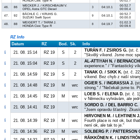
HONDA Civic Type R
00:02.7
WECKER J. / KIRSCHBAUM V.
00:52.7
46.
86
04:10.1
3
OPEL Astra GTC Diesel
00:00.4
BÄCHLE C. / KRUHS G.
00:52.7
47.
92
04:10.1
9
SUZUKI Swift Sport
00:00.0
WEIGERT T. / TARIM J.
01:02.3
48.
88
04:19.7
8
HONDA Civic Type R
00:09.6
RZ Info
Datum
RZ
Bod.
Sk.
Info
TURÁN F. / ZSIROS G.
(st. č
21. 08. 15:14
RZ 19
S
2
"Skvělý víkend. Jsme moc spo
AL-ATTIYAH N. / BERNACCHI
21. 08. 15:04
RZ 19
S
2
experience." / "Fantastický v
TANAK O. / SIKK K.
(st. č. 2
21. 08. 14:59
RZ 19
S
2
víkend. Bez chyb z naší strany
OGIER S. / INGRASSIA J.
(st
21. 08. 14:48
RZ 19
M
wrc
strong." / "Nečekali jsme to. P
LOEB S. / ELENA D.
(st. č. 1
21. 08. 14:45
RZ 19
M
wrc
v Německu vyhrávám, ale jedno
SORDO D. / DEL BARRIO C.
21. 08. 14:41
RZ 19
wrc
"Jsem opravdu šťastný. Zkusí
HIRVONEN M. / LEHTINEN J
21. 08. 14:39
RZ 19
M
wrc
Fourth place is not ok, but tha
není ok, ale tak to je."
21. 08. 14:36
RZ 19
M
wrc
SOLBERG P. / PATTERSON 
RÄIKKÖNEN K. / LINDSTRÖM
21. 08. 14:32
RZ 19
M
wrc