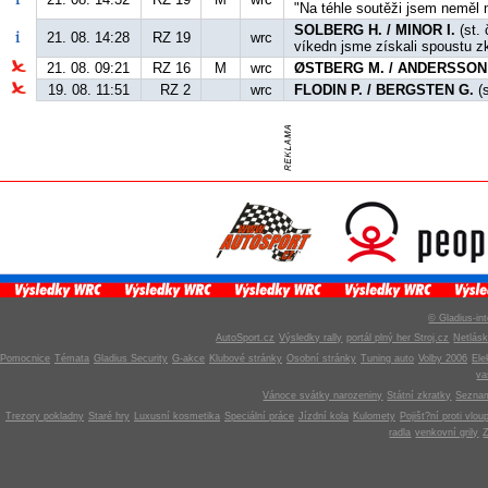
"Na téhle soutěži jsem neměl 
SOLBERG H. / MINOR I.
(st. 
21. 08. 14:28
RZ 19
wrc
víkedn jsme získali spoustu z
21. 08. 09:21
RZ 16
M
wrc
ØSTBERG M. / ANDERSSON 
19. 08. 11:51
RZ 2
wrc
FLODIN P. / BERGSTEN G.
(s
© Gladius-int
AutoSport.cz
Výsledky rally
portál plný her Stroj.cz
Netlás
Pomocnice
Témata
Gladius Security
G-akce
Klubové stránky
Osobní stránky
Tuning auto
Volby 2006
Ele
v
Vánoce svátky narozeniny
Státní zkratky
Seznam
Trezory pokladny
Staré hry
Luxusní kosmetika
Speciální práce
Jízdní kola
Kulomety
Pojišt?ní proti vlou
radla
venkovní grily