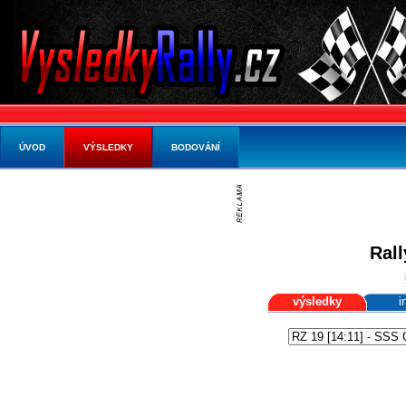
ÚVOD
VÝSLEDKY
BODOVÁNÍ
Ral
výsledky
i