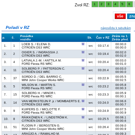
1
2
3
4
5
6
Zvol RZ:
vše
zn
Pořadí v RZ
nápověda k tabulkám
Posádka
Ztráta na 1.
p.
č.
Sk.
Čas v RZ
vozidlo
Ztráta před.
LOEB S. / ELENA D.
00:00.0
1.
1
03:17.4
wrc
CITROËN DS3 WRC
00:00.0
OGIER S. / INGRASSIA J.
00:02.0
2.
2
03:19.4
wrc
CITROËN DS3 WRC
00:02.0
LATVALA J.-M. / ANTTILA M.
00:03.0
3.
4
03:20.4
wrc
FORD Fiesta RS WRC
00:01.0
SOLBERG P. / PATTERSON C.
00:03.0
4.
11
03:20.4
wrc
CITROËN DS3 WRC
00:00.0
SORDO D. / DEL BARRIO C.
00:05.5
5.
37
03:22.9
wrc
MINI John Cooper Works WRC
00:02.5
WILSON M. / MARTIN S.
00:05.8
6.
5
03:23.2
wrc
FORD Fiesta RS WRC
00:00.3
SOLBERG H. / MINOR I.
00:05.9
7.
15
03:23.3
wrc
FORD Fiesta RS WRC
00:00.1
VAN MERKSTEIJN P. jr. / MOMBAERTS E.
00:06.6
8.
14
03:24.0
wrc
CITROËN DS3 WRC
00:00.7
KUIPERS D. / MICLOTTE F.
00:07.5
9.
9
03:24.9
wrc
FORD Fiesta RS WRC
00:00.9
RÄIKKÖNEN K. / LINDSTRÖM K.
00:08.1
10.
8
03:25.5
wrc
CITROËN DS3 WRC
00:00.6
FLODIN P. / BERGSTEN G.
00:09.0
11.
51
03:26.4
wrc
MINI John Cooper Works WRC
00:00.9
ARAÚJO A. / RAMALHO M.
00:09.3