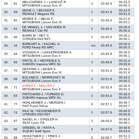
MELICHÁREK J. / LASEVIČ R.
00:23.5
29.
81
03:40.9
3
MITSUBISHI Lancer Evo IX
00:00.3
MOHE C. / BECKER K.
00:24.5
30.
59
03:41.9
3
RENAULT Megane RS
00:01.0
MOREE E. / MEIJS P.
00:27.6
31.
82
03:45.0
3
MITSUBISHI Lancer Evo IX
00:03.1
DE WINKEL J. / VAN HOEK R.
00:28.0
32.
61
03:45.4
5
RENAULT Clio R3
00:00.4
BURRI M. / REY S.
00:28.1
33.
60
03:45.5
5
CITROËN DS3 R3T
00:00.1
BURKART A. / KACHEL A.
00:28.4
34.
16
03:45.8
wrc
FORD Fiesta RS WRC
00:00.3
VOSSEN H, / LEKKERKERKER A.
00:28.5
35.
64
03:45.9
3
MITSUBISHI Lancer Evo X
00:00.1
PRITZL R. / HEPPERLE K.
00:32.4
36.
65
03:49.8
3
SUBARU Impreza WRX Sti
00:03.9
DEPPING J. / BEIER S.
00:34.0
37.
70
03:51.4
3
MITSUBISHI Lancer Evo IX
00:01.6
BOLAND E. / MORRISSEY M.
00:34.2
38.
68
03:51.6
3
MITSUBISHI Lancer Evo X
00:00.2
KURKA T. / MÜLLER J.
00:35.5
39.
71
03:52.9
3
MITSUBISHI Lancer Evo X
00:01.3
PRITCHARD J. / FURNISS D.
00:36.0
40.
63
03:53.4
3
SUBARU Impreza WRX Sti
00:00.5
HOHLHEIMER J. / MERGEN I.
00:39.7
41.
77
03:57.1
6
FIAT Punto KitCar
00:03.7
IHLE W. / KESSEMEIER R.
00:40.5
42.
74
03:57.9
5
CITROËN DS3 R3T
00:00.8
SAGEL H. / STADLER H.
00:46.6
43.
87
04:04.0
3
SEAT Leon TDi
00:06.1
GRIEBEL M. / RATH A.
00:49.6
44.
90
04:07.0
9
SUZUKI Swift Sport
00:03.0
HICKETHIER C. / FRIES J.
00:52.3
45.
89
04:09.7
8