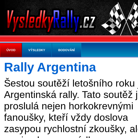
ÚVOD
VÝSLEDKY
BODOVÁNÍ
Rally Argentina
Šestou soutěží letošního roku 
Argentinská rally. Tato soutěž 
proslulá nejen horkokrevnými
fanoušky, kteří vždy doslova
zasypou rychlostní zkoušky, a