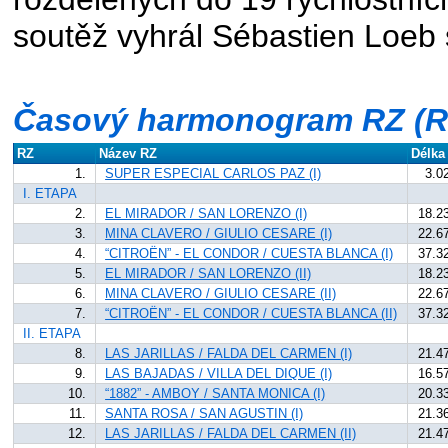
soutěž vyhrál Sébastien Loe
Časový harmonogram RZ (Ra
RZ
Název RZ
Délka
1.
SUPER ESPECIAL CARLOS PAZ (I)
3.0
I. ETAPA
2.
EL MIRADOR / SAN LORENZO (I)
18.2
3.
MINA CLAVERO / GIULIO CESARE (I)
22.6
4.
“CITROËN” - EL CONDOR / CUESTA BLANCA (I)
37.3
5.
EL MIRADOR / SAN LORENZO (II)
18.2
6.
MINA CLAVERO / GIULIO CESARE (II)
22.6
7.
“CITROËN” - EL CONDOR / CUESTA BLANCA (II)
37.3
II. ETAPA
8.
LAS JARILLAS / FALDA DEL CARMEN (I)
21.4
9.
LAS BAJADAS / VILLA DEL DIQUE (I)
16.5
10.
“1882” - AMBOY / SANTA MONICA (I)
20.3
11.
SANTA ROSA / SAN AGUSTIN (I)
21.3
12.
LAS JARILLAS / FALDA DEL CARMEN (II)
21.4