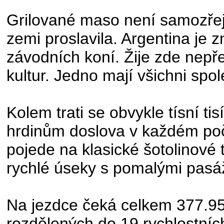
Grilované maso není samozřejm
zemi proslavila. Argentina je
závodních koní. Žije zde nepře
kultur. Jedno mají všichni spol
Kolem trati se obvykle tísní ti
hrdinům doslova v každém poča
pojede na klasické šotolinové tr
rychlé úseky s pomalými pasá
Na jezdce čeká celkem 377.95
rozdělených do 19 rychlostníc