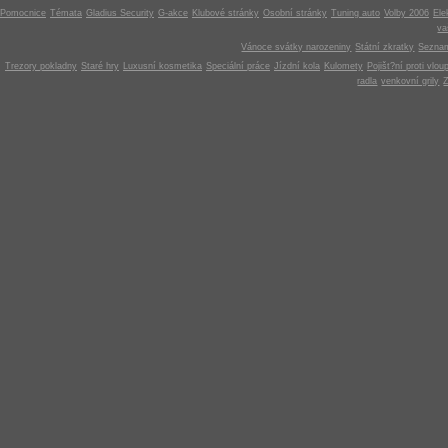
Pomocnice
Témata
Gladius Security
G-akce
Klubové stránky
Osobní stránky
Tuning auto
Volby 2006
Ele
v
Vánoce svátky narozeniny
Státní zkratky
Seznam
Trezory pokladny
Staré hry
Luxusní kosmetika
Speciální práce
Jízdní kola
Kulomety
Pojišt?ní proti vlou
radla
venkovní grily