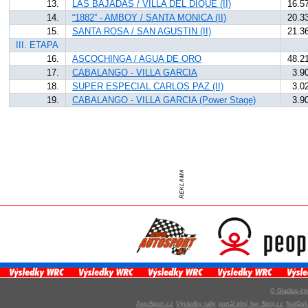
13.
LAS BAJADAS / VILLA DEL DIQUE (II)
16.5
14.
“1882” - AMBOY / SANTA MONICA (II)
20.3
15.
SANTA ROSA / SAN AGUSTIN (II)
21.3
III. ETAPA
16.
ASCOCHINGA / AGUA DE ORO
48.2
17.
CABALANGO - VILLA GARCIA
3.9
18.
SUPER ESPECIAL CARLOS PAZ (II)
3.0
19.
CABALANGO - VILLA GARCIA (Power Stage)
3.9
© Gladius-int
AutoSport.cz
Výsledky rally
portál plný her Stroj.cz
Netlás