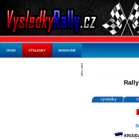
ÚVOD
VÝSLEDKY
BODOVÁNÍ
Rally
výsledky
i
S
KRUUDA 