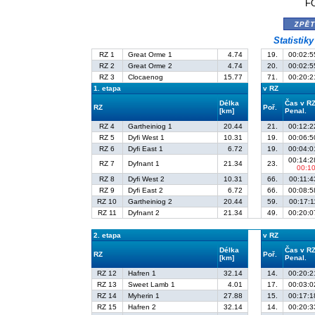
FO
zpě
Statistik
RZ 1
Great Orme 1
4.74
19.
00:02:5
RZ 2
Great Orme 2
4.74
20.
00:02:5
RZ 3
Clocaenog
15.77
71.
00:20:2
1. etapa
v RZ
Délka
Čas v R
RZ
Poř.
[km]
Penal.
RZ 4
Gartheiniog 1
20.44
21.
00:12:2
RZ 5
Dyfi West 1
10.31
19.
00:06:5
RZ 6
Dyfi East 1
6.72
19.
00:04:0
00:14:2
RZ 7
Dyfnant 1
21.34
23.
00:1
RZ 8
Dyfi West 2
10.31
66.
00:11:4
RZ 9
Dyfi East 2
6.72
66.
00:08:5
RZ 10
Gartheiniog 2
20.44
59.
00:17:1
RZ 11
Dyfnant 2
21.34
49.
00:20:0
2. etapa
v RZ
Délka
Čas v R
RZ
Poř.
[km]
Penal.
RZ 12
Hafren 1
32.14
14.
00:20:2
RZ 13
Sweet Lamb 1
4.01
17.
00:03:0
RZ 14
Myherin 1
27.88
15.
00:17:1
RZ 15
Hafren 2
32.14
14.
00:20:3