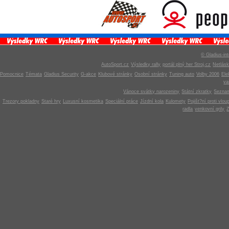
© Gladius-int
AutoSport.cz
Výsledky rally
portál plný her Stroj.cz
Netlás
Pomocnice
Témata
Gladius Security
G-akce
Klubové stránky
Osobní stránky
Tuning auto
Volby 2006
Ele
v
Vánoce svátky narozeniny
Státní zkratky
Seznam
Trezory pokladny
Staré hry
Luxusní kosmetika
Speciální práce
Jízdní kola
Kulomety
Pojišt?ní proti vlou
radla
venkovní grily