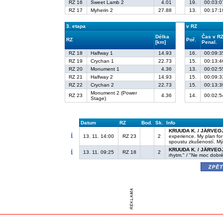
RZ 16
Sweet Lamb 2
4.01
19.
00:03:0
RZ 17
Myherin 2
27.88
13.
00:17:1
3. etapa
v RZ
Délka
Čas v R
RZ
Poř.
[km]
Penal.
RZ 18
Halfway 1
14.93
16.
00:09:3
RZ 19
Crychan 1
22.73
15.
00:13:4
RZ 20
Monument 1
4.36
13.
00:02:5
RZ 21
Halfway 2
14.93
15.
00:09:3
RZ 22
Crychan 2
22.73
15.
00:13:3
Monument 2 (Power
RZ 23
4.36
14.
00:02:5
Stage)
Datum
RZ
Bod.
Sk.
Info
KRUUDA K. / JÄRVEO
13. 11. 14:00
RZ 23
2
experience. My plan for 
spoustu zkušeností. Mým
KRUUDA K. / JÄRVEO
13. 11. 09:25
RZ 18
2
rhytm." / "Ne moc dobré
zpě