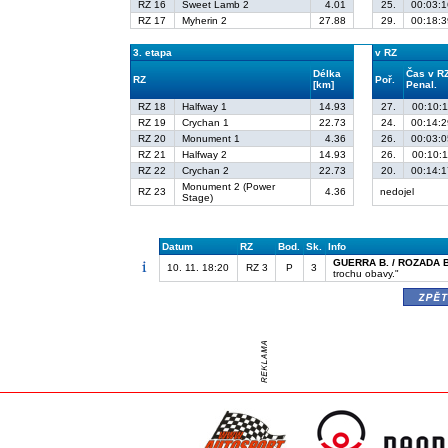
RZ 16
Sweet Lamb 2
4.01
25.
00:03:1
RZ 17
Myherin 2
27.88
29.
00:18:3
3. etapa
v RZ
Délka
Čas v R
RZ
Poř.
[km]
Penal.
RZ 18
Halfway 1
14.93
27.
00:10:1
RZ 19
Crychan 1
22.73
24.
00:14:2
RZ 20
Monument 1
4.36
26.
00:03:0
RZ 21
Halfway 2
14.93
26.
00:10:1
RZ 22
Crychan 2
22.73
20.
00:14:1
Monument 2 (Power
RZ 23
4.36
nedojel
Stage)
Datum
RZ
Bod.
Sk.
Info
GUERRA B. / ROZADA B
10. 11. 18:20
RZ 3
P
3
trochu obavy."
zpě