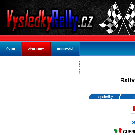
ÚVOD
VÝSLEDKY
BODOVÁNÍ
Rally
výsledky
i
S
GUERRA