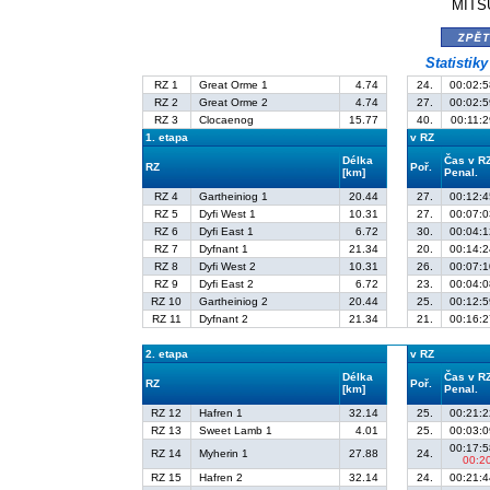
MITSU
zpě
Statistik
RZ 1
Great Orme 1
4.74
24.
00:02:5
RZ 2
Great Orme 2
4.74
27.
00:02:5
RZ 3
Clocaenog
15.77
40.
00:11:2
1. etapa
v RZ
Délka
Čas v R
RZ
Poř.
[km]
Penal.
RZ 4
Gartheiniog 1
20.44
27.
00:12:4
RZ 5
Dyfi West 1
10.31
27.
00:07:0
RZ 6
Dyfi East 1
6.72
30.
00:04:1
RZ 7
Dyfnant 1
21.34
20.
00:14:2
RZ 8
Dyfi West 2
10.31
26.
00:07:1
RZ 9
Dyfi East 2
6.72
23.
00:04:0
RZ 10
Gartheiniog 2
20.44
25.
00:12:5
RZ 11
Dyfnant 2
21.34
21.
00:16:2
2. etapa
v RZ
Délka
Čas v R
RZ
Poř.
[km]
Penal.
RZ 12
Hafren 1
32.14
25.
00:21:2
RZ 13
Sweet Lamb 1
4.01
25.
00:03:0
00:17:5
RZ 14
Myherin 1
27.88
24.
00:2
RZ 15
Hafren 2
32.14
24.
00:21:4