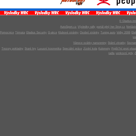
© Gladius-int
AutoSport.cz
Výsledky rally
portál plný her Stroj.cz
Netlás
Pomocnice
Témata
Gladius Security
G-akce
Klubové stránky
Osobní stránky
Tuning auto
Volby 2006
Ele
v
Vánoce svátky narozeniny
Státní zkratky
Seznam
Trezory pokladny
Staré hry
Luxusní kosmetika
Speciální práce
Jízdní kola
Kulomety
Pojišt?ní proti vlou
radla
venkovní grily