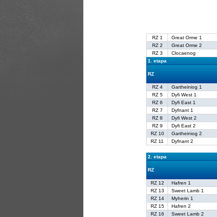
RZ 1
Great Orme 1
RZ 2
Great Orme 2
RZ 3
Clocaenog
1. etapa
RZ
RZ 4
Gartheiniog 1
RZ 5
Dyfi West 1
RZ 6
Dyfi East 1
RZ 7
Dyfnant 1
RZ 8
Dyfi West 2
RZ 9
Dyfi East 2
RZ 10
Gartheiniog 2
RZ 11
Dyfnant 2
2. etapa
RZ
RZ 12
Hafren 1
RZ 13
Sweet Lamb 1
RZ 14
Myherin 1
RZ 15
Hafren 2
RZ 16
Sweet Lamb 2