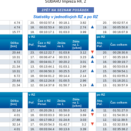
SUBARU Impreza R4, 2
zpět na seznam posádek
Statistiky v jednotlivých RZ a po RZ
4.74
20.
00:02:57.4
00:18.1
3.82
20.
00:02:57.4
4.74
18.
00:02:53.4
00:13.0
2.74
19.
00:05:50.8
15.77
18.
00:10:17.1
01:03.0
3.99
19.
00:16:07.9
v RZ
po RZ
Ztáta
Délka
Čas v RZ
Ztráta
Abs.
Poř.
na 1.
Čas celkem
[km]
Penal.
na 1.
Poř.
[s/km]
20.44
23.
00:12:22.7
01:03.8
3.12
20.
00:28:30.6
10.31
17.
00:06:47.4
00:33.3
3.23
17.
00:35:18.0
6.72
20.
00:04:01.7
00:20.2
3.01
16.
00:39:19.7
21.34
13.
00:13:44.1
01:03.1
2.96
16.
00:53:03.8
10.31
17.
00:06:50.3
00:25.5
2.47
15.
00:59:54.1
6.72
18.
00:04:01.2
00:14.4
2.14
15.
01:03:55.3
20.44
18.
00:12:24.8
01:00.5
2.96
15.
01:16:20.1
21.34
12.
00:14:37.8
01:50.7
5.19
13.
01:30:57.9
v RZ
po RZ
Ztáta
Délka
Čas v RZ
Ztráta
Abs.
Poř.
na 1.
Čas celkem
[km]
Penal.
na 1.
Poř.
[s/km]
32.14
17.
00:20:29.1
01:50.0
3.42
11.
01:51:27.0
4.01
18.
00:03:03.3
00:14.8
3.69
12.
01:54:30.3
27.88
14.
00:17:09.2
01:24.6
3.03
12.
02:11:39.5
32.14
17.
00:20:54.3
01:42.7
3.2
13.
02:32:33.8
4.01
16.
00:03:04.4
00:13.6
3.39
13.
02:35:38.2