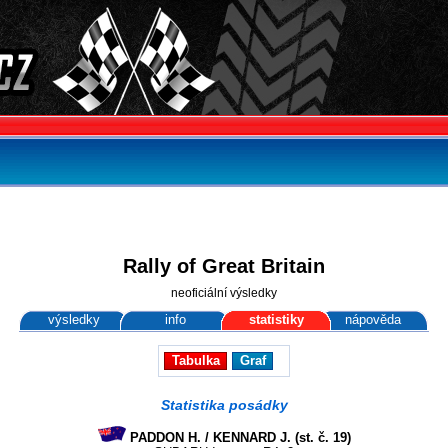
Rally of Great Britain
neoficiální výsledky
výsledky
info
statistiky
nápověda
Tabulka
Graf
Statistika posádky
PADDON H. / KENNARD J. (st. č. 19)