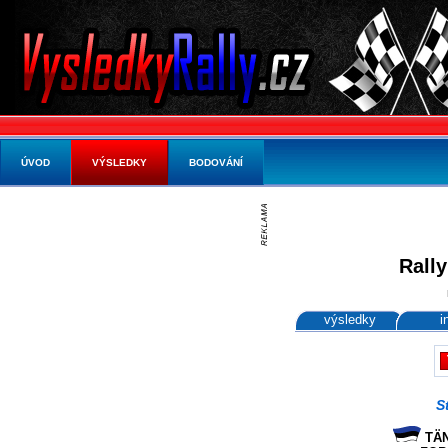
ÚVOD
VÝSLEDKY
BODOVÁNÍ
Rally
výsledky
i
S
TÄN