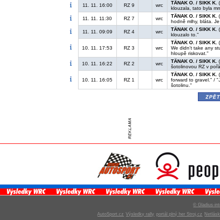
TÄNAK O. / SIKK K.
(
11. 11. 16:00
RZ 9
wrc
klouzala, tato byla m
TÄNAK O. / SIKK K.
(
11. 11. 11:30
RZ 7
wrc
hodně mlhy, bláta. Je
TÄNAK O. / SIKK K.
(
11. 11. 09:09
RZ 4
wrc
klouzalo to."
TÄNAK O. / SIKK K.
(
10. 11. 17:53
RZ 3
wrc
We didn't take any st
hloupě riskovat."
TÄNAK O. / SIKK K.
(
10. 11. 16:22
RZ 2
wrc
šotolinovou RZ v poř
TÄNAK O. / SIKK K.
(
10. 11. 16:05
RZ 1
wrc
forward to gravel." /
šotolinu."
zpě
© Gladius-int
AutoSport.cz
Výsledky rally
portál plný her Stroj.cz
Netlás