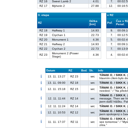
RZ 16
Sweet Lamb 2
4.01
7.
00:02:5
RZ 17
Myherin 2
27.88
12.
00:16:5
3. etapa
v RZ
Délka
Čas v R
RZ
Poř.
[km]
Penal.
RZ 18
Halfway 1
14.93
9.
00:09:1
RZ 19
Crychan 1
22.73
7.
00:12:5
RZ 20
Monument 1
4.36
5.
00:02:4
RZ 21
Halfway 2
14.93
7.
00:09:1
RZ 22
Crychan 2
22.73
7.
00:13:0
Monument 2 (Power
RZ 23
4.36
4.
00:02:4
Stage)
Datum
RZ
Bod.
Sk.
Info
TÄNAK O. / SIKK K.
(
13. 11. 13:27
RZ 23
wrc
hlavním cílem bylo dok
13. 11. 09:00
RZ 18
wrc
TÄNAK O. / SIKK K.
(
TÄNAK O. / SIKK K.
(
12. 11. 15:18
RZ 15
wrc
needed." / "Na předch
TÄNAK O. / SIKK K.
(
12. 11. 11:44
RZ 14
wrc
message. Then we hit 
jsem další hlášku. Pak
12. 11. 11:24
RZ 14
wrc
TÄNAK O. / SIKK K.
(
TÄNAK O. / SIKK K.
(
12. 11. 10:53
RZ 12
wrc
jsem spokojený s čas
TÄNAK O. / SIKK K.
(
11. 11. 17:37
RZ 11
wrc
see tomorrow." / "My
zítra."