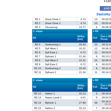
FORD
zpě
Statistik
RZ 1
Great Orme 1
4.74
13.
00:02:5
RZ 2
Great Orme 2
4.74
10.
00:02:4
RZ 3
Clocaenog
15.77
6.
00:09:3
1. etapa
v RZ
Délka
Čas v R
RZ
Poř.
[km]
Penal.
RZ 4
Gartheiniog 1
20.44
10.
00:11:4
RZ 5
Dyfi West 1
10.31
12.
00:06:3
RZ 6
Dyfi East 1
6.72
11.
00:03:5
RZ 7
Dyfnant 1
21.34
6.
00:13:1
RZ 8
Dyfi West 2
10.31
10.
00:06:3
RZ 9
Dyfi East 2
6.72
9.
00:03:5
RZ 10
Gartheiniog 2
20.44
8.
00:11:4
RZ 11
Dyfnant 2
21.34
11.
00:14:1
2. etapa
v RZ
Délka
Čas v R
RZ
Poř.
[km]
Penal.
RZ 12
Hafren 1
32.14
3.
00:18:4
RZ 13
Sweet Lamb 1
4.01
5.
00:02:5
00:18:2
RZ 14
Myherin 1
27.88
38.
00:2
RZ 15
Hafren 2
32.14
7.
00:19:4