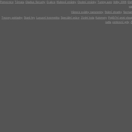
Pomocnice
Témata
Gladius Security
G-akce
Klubové stránky
Osobní stránky
Tuning auto
Volby 2006
Ele
v
Vánoce svátky narozeniny
Státní zkratky
Seznam
Trezory pokladny
Staré hry
Luxusní kosmetika
Speciální práce
Jízdní kola
Kulomety
Pojišt?ní proti vlou
radla
venkovní grily