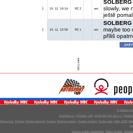
SOLBERG H
slowly, we n
10. 11. 16:14
RZ 2
wrc
ještě pomal
SOLBERG H
maybe too ca
10. 11. 15:56
RZ 1
wrc
příliš opatr
zpě
© Gladius-int
AutoSport.cz
Výsledky rally
portál plný her Stroj.cz
Netlás
Pomocnice
Témata
Gladius Security
G-akce
Klubové stránky
Osobní stránky
Tuning auto
Volby 2006
Ele
v
Vánoce svátky narozeniny
Státní zkratky
Seznam