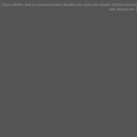
Trezory pokladny
Staré hry
Luxusní kosmetika
Speciální práce
Jízdní kola
Kulomety
Pojišt?ní proti vlou
radla
venkovní grily