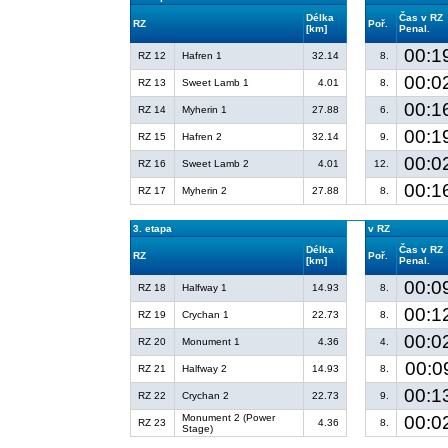
Délka
Čas v RZ
RZ
Poř.
[km]
Penal.
00:1
RZ 12
Hafren 1
32.14
8.
00:0
RZ 13
Sweet Lamb 1
4.01
8.
00:1
RZ 14
Myherin 1
27.88
6.
00:1
RZ 15
Hafren 2
32.14
9.
00:0
RZ 16
Sweet Lamb 2
4.01
12.
00:1
RZ 17
Myherin 2
27.88
8.
3. etapa
v RZ
Délka
Čas v RZ
RZ
Poř.
[km]
Penal.
00:0
RZ 18
Halfway 1
14.93
8.
00:1
RZ 19
Crychan 1
22.73
8.
00:0
RZ 20
Monument 1
4.36
4.
00:0
RZ 21
Halfway 2
14.93
8.
00:1
RZ 22
Crychan 2
22.73
9.
Monument 2 (Power
00:0
RZ 23
4.36
8.
Stage)