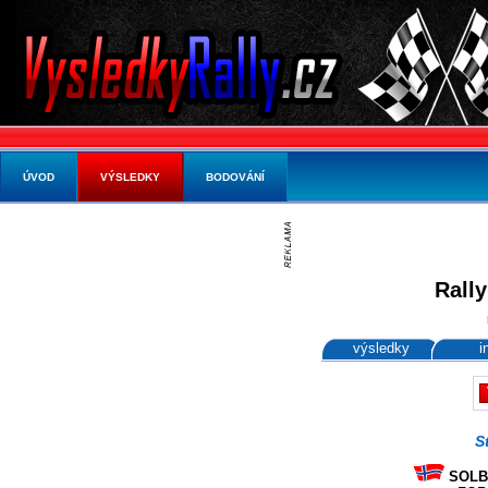
ÚVOD
VÝSLEDKY
BODOVÁNÍ
Rally
výsledky
i
S
SOLBE