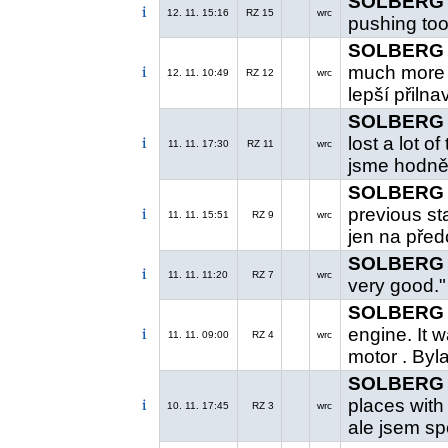
SOLBERG H
12. 11. 15:16
RZ 15
wrc
pushing too
SOLBERG H
much more 
12. 11. 10:49
RZ 12
wrc
lepší přilna
SOLBERG H
lost a lot o
11. 11. 17:30
RZ 11
wrc
jsme hodně z
SOLBERG H
previous st
11. 11. 15:51
RZ 9
wrc
jen na před
SOLBERG H
11. 11. 11:20
RZ 7
wrc
very good."
SOLBERG H
engine. It 
11. 11. 09:00
RZ 4
wrc
motor . Byl
SOLBERG H
places with
10. 11. 17:45
RZ 3
wrc
ale jsem sp