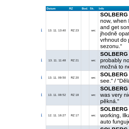
Datum
RZ
Bod.
Sk.
Info
SOLBERG H
now, when I
and get som
13. 11. 13:40
RZ 23
wrc
jhodně opat
vrhnout do 
sezonu."
SOLBERG H
probably no
13. 11. 11:48
RZ 21
wrc
možná to ne
SOLBERG H
13. 11. 09:50
RZ 20
wrc
see." / "Dě
SOLBERG H
was very ni
13. 11. 08:52
RZ 18
wrc
pěkná."
SOLBERG H
working, Ilk
12. 11. 16:27
RZ 17
wrc
auto funguj