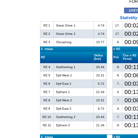
FORD
zpě
Statistik
00:0
RZ 1
Great Orme 1
4.74
17.
00:0
RZ 2
Great Orme 2
4.74
17.
00:0
RZ 3
Clocaenog
15.77
8.
1. etapa
v RZ
Délka
Čas v RZ
RZ
Poř.
[km]
Penal.
00:1
RZ 4
Gartheiniog 1
20.44
9.
00:0
RZ 5
Dyfi West 1
10.31
8.
00:0
RZ 6
Dyfi East 1
6.72
7.
00:1
RZ 7
Dyfnant 1
21.34
4.
00:0
RZ 8
Dyfi West 2
10.31
7.
00:0
RZ 9
Dyfi East 2
6.72
6.
00:1
RZ 10
Gartheiniog 2
20.44
7.
00:1
RZ 11
Dyfnant 2
21.34
8.
2. etapa
v RZ