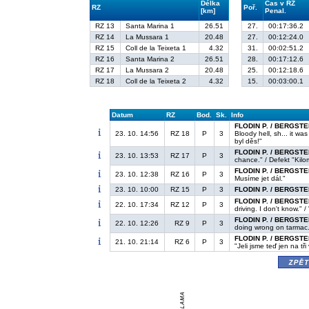
Délka
Čas v RZ
RZ
Poř.
[km]
Penal.
RZ 13
Santa Marina 1
26.51
27.
00:17:36.2
RZ 14
La Mussara 1
20.48
27.
00:12:24.0
RZ 15
Coll de la Teixeta 1
4.32
31.
00:02:51.2
RZ 16
Santa Marina 2
26.51
28.
00:17:12.6
RZ 17
La Mussara 2
20.48
25.
00:12:18.6
RZ 18
Coll de la Teixeta 2
4.32
15.
00:03:00.1
Datum
RZ
Bod.
Sk.
Info
FLODIN P. / BERGSTE
23. 10. 14:56
RZ 18
P
3
Bloody hell, sh... it wa
byl děs!"
FLODIN P. / BERGSTE
23. 10. 13:53
RZ 17
P
3
chance." / Defekt "Kilo
FLODIN P. / BERGSTE
23. 10. 12:38
RZ 16
P
3
Musíme jet dál."
23. 10. 10:00
RZ 15
P
3
FLODIN P. / BERGSTE
FLODIN P. / BERGSTE
22. 10. 17:34
RZ 12
P
3
driving. I don't know."
FLODIN P. / BERGSTE
22. 10. 12:26
RZ 9
P
3
doing wrong on tarmac.
FLODIN P. / BERGSTE
21. 10. 21:14
RZ 6
P
3
"Jeli jsme teď jen na tř
zpě