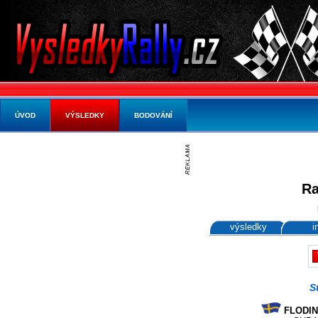
ÚVOD
VÝSLEDKY
BODOVÁNÍ
Ra
výsledky
i
S
FLODIN 