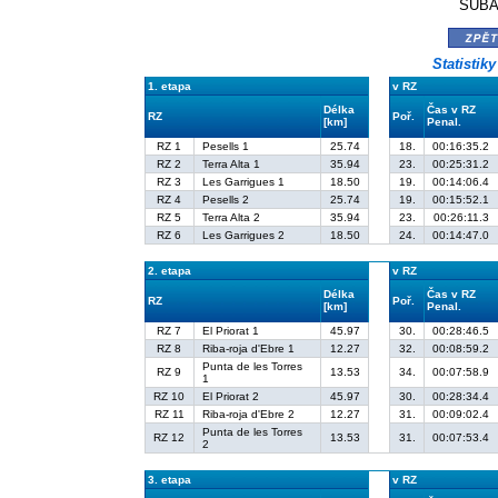
SUBAR
zpě
Statistik
1. etapa
v RZ
Délka
Čas v RZ
RZ
Poř.
[km]
Penal.
RZ 1
Pesells 1
25.74
18.
00:16:35.2
RZ 2
Terra Alta 1
35.94
23.
00:25:31.2
RZ 3
Les Garrigues 1
18.50
19.
00:14:06.4
RZ 4
Pesells 2
25.74
19.
00:15:52.1
RZ 5
Terra Alta 2
35.94
23.
00:26:11.3
RZ 6
Les Garrigues 2
18.50
24.
00:14:47.0
2. etapa
v RZ
Délka
Čas v RZ
RZ
Poř.
[km]
Penal.
RZ 7
El Priorat 1
45.97
30.
00:28:46.5
RZ 8
Riba-roja d'Ebre 1
12.27
32.
00:08:59.2
Punta de les Torres
RZ 9
13.53
34.
00:07:58.9
1
RZ 10
El Priorat 2
45.97
30.
00:28:34.4
RZ 11
Riba-roja d'Ebre 2
12.27
31.
00:09:02.4
Punta de les Torres
RZ 12
13.53
31.
00:07:53.4
2
3. etapa
v RZ