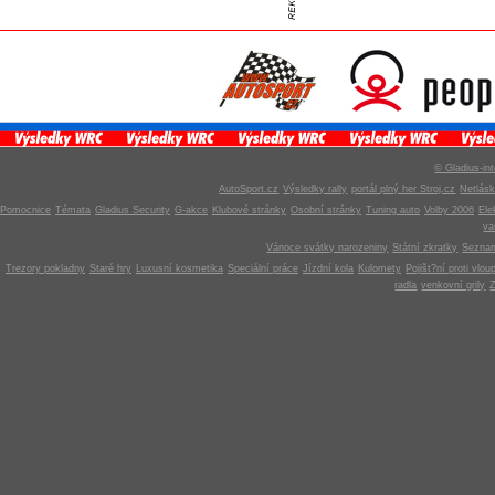
© Gladius-int
AutoSport.cz
Výsledky rally
portál plný her Stroj.cz
Netlás
Pomocnice
Témata
Gladius Security
G-akce
Klubové stránky
Osobní stránky
Tuning auto
Volby 2006
Ele
v
Vánoce svátky narozeniny
Státní zkratky
Seznam
Trezory pokladny
Staré hry
Luxusní kosmetika
Speciální práce
Jízdní kola
Kulomety
Pojišt?ní proti vlou
radla
venkovní grily