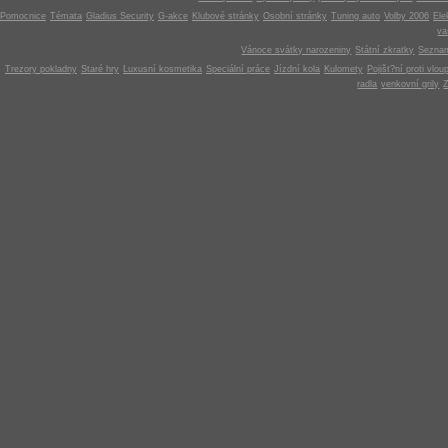
Pomocnice
Témata
Gladius Security
G-akce
Klubové stránky
Osobní stránky
Tuning auto
Volby 2006
Ele
v
Vánoce svátky narozeniny
Státní zkratky
Seznam
Trezory pokladny
Staré hry
Luxusní kosmetika
Speciální práce
Jízdní kola
Kulomety
Pojišt?ní proti vlou
radla
venkovní grily