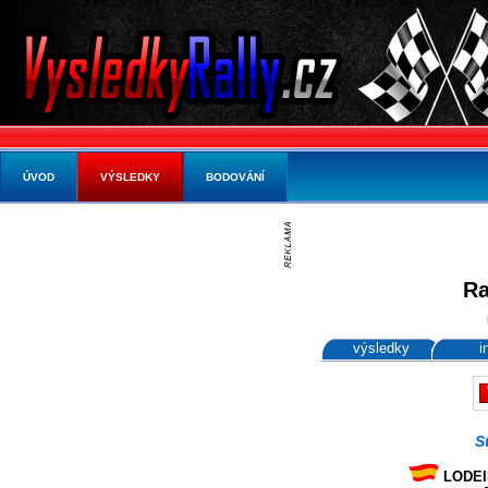
ÚVOD
VÝSLEDKY
BODOVÁNÍ
Ra
výsledky
i
S
LODEIR