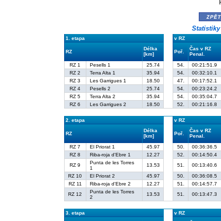
zpě
Statistik
1. etapa
v RZ
Délka
Čas v RZ
RZ
Poř.
[km]
Penal.
RZ 1
Pesells 1
25.74
54.
00:21:51.9
RZ 2
Terra Alta 1
35.94
54.
00:32:10.1
RZ 3
Les Garrigues 1
18.50
47.
00:17:52.1
RZ 4
Pesells 2
25.74
54.
00:23:24.2
RZ 5
Terra Alta 2
35.94
54.
00:35:04.7
RZ 6
Les Garrigues 2
18.50
52.
00:21:16.8
2. etapa
v RZ
Délka
Čas v RZ
RZ
Poř.
[km]
Penal.
RZ 7
El Priorat 1
45.97
50.
00:36:36.5
RZ 8
Riba-roja d'Ebre 1
12.27
52.
00:14:50.4
Punta de les Torres
RZ 9
13.53
51.
00:13:40.6
1
RZ 10
El Priorat 2
45.97
50.
00:36:08.5
RZ 11
Riba-roja d'Ebre 2
12.27
51.
00:14:57.7
Punta de les Torres
RZ 12
13.53
51.
00:13:47.3
2
3. etapa
v RZ