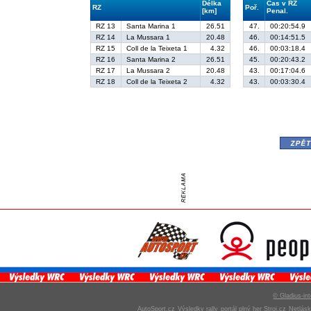
Délka
Čas v RZ
RZ
Poř.
[km]
Penal.
RZ 13
Santa Marina 1
26.51
47.
00:20:54.9
RZ 14
La Mussara 1
20.48
46.
00:14:51.5
RZ 15
Coll de la Teixeta 1
4.32
46.
00:03:18.4
RZ 16
Santa Marina 2
26.51
45.
00:20:43.2
RZ 17
La Mussara 2
20.48
43.
00:17:04.6
RZ 18
Coll de la Teixeta 2
4.32
43.
00:03:30.4
zpě
© Gladius-int
AutoSport.cz
Výsledky rally
portál plný her Stroj.cz
Netlás