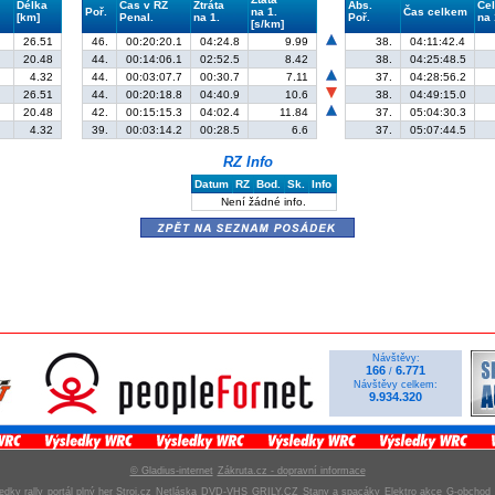
Délka
Čas v RZ
Ztráta
Abs.
Cel
Poř.
na 1.
Čas celkem
[km]
Penal.
na 1.
Poř.
na 
[s/km]
26.51
46.
00:20:20.1
04:24.8
9.99
38.
04:11:42.4
20.48
44.
00:14:06.1
02:52.5
8.42
38.
04:25:48.5
4.32
44.
00:03:07.7
00:30.7
7.11
37.
04:28:56.2
26.51
44.
00:20:18.8
04:40.9
10.6
38.
04:49:15.0
20.48
42.
00:15:15.3
04:02.4
11.84
37.
05:04:30.3
4.32
39.
00:03:14.2
00:28.5
6.6
37.
05:07:44.5
RZ Info
Datum
RZ
Bod.
Sk.
Info
Není žádné info.
zpět na seznam posádek
Návštěvy:
166
6.771
/
Návštěvy celkem:
9.934.320
© Gladius-internet
Zákruta.cz - dopravní informace
edky rally
portál plný her Stroj.cz
Netláska
DVD-VHS
GRILY.CZ
Stany a spacáky
Elektro akce
G-obchod