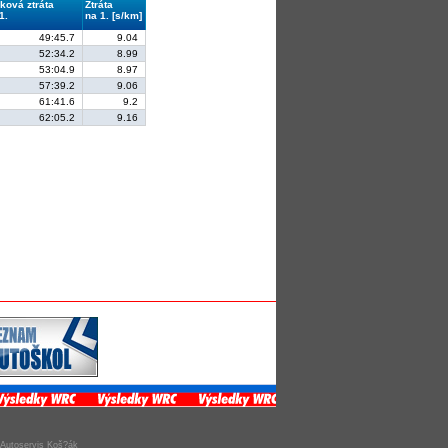
ková ztráta
Ztráta
1.
na 1. [s/km]
49:45.7
9.04
52:34.2
8.99
53:04.9
8.97
57:39.2
9.06
61:41.6
9.2
62:05.2
9.16
Autoservis Koš?ák