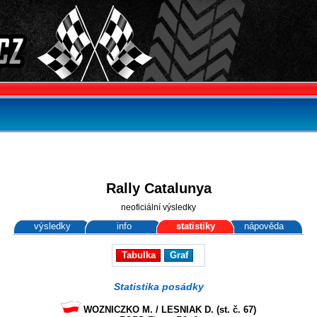
Rally Catalunya
neoficiální výsledky
výsledky
info
statistiky
nápověda
Tabulka
Graf
Statistika posádky
WOZNICZKO M. / LESNIAK D. (st. č. 67)