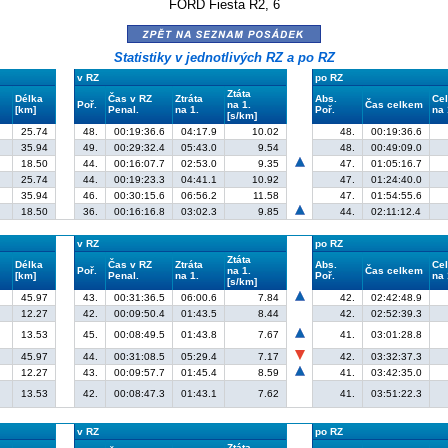
FORD Fiesta R2, 6
zpět na seznam posádek
Statistiky v jednotlivých RZ a po RZ
v RZ
po RZ
Ztáta
Délka
Čas v RZ
Ztráta
Abs.
Cel
Poř.
na 1.
Čas celkem
[km]
Penal.
na 1.
Poř.
na 
[s/km]
25.74
48.
00:19:36.6
04:17.9
10.02
48.
00:19:36.6
35.94
49.
00:29:32.4
05:43.0
9.54
48.
00:49:09.0
18.50
44.
00:16:07.7
02:53.0
9.35
47.
01:05:16.7
25.74
44.
00:19:23.3
04:41.1
10.92
47.
01:24:40.0
35.94
46.
00:30:15.6
06:56.2
11.58
47.
01:54:55.6
18.50
36.
00:16:16.8
03:02.3
9.85
44.
02:11:12.4
v RZ
po RZ
Ztáta
Délka
Čas v RZ
Ztráta
Abs.
Cel
Poř.
na 1.
Čas celkem
[km]
Penal.
na 1.
Poř.
na 
[s/km]
45.97
43.
00:31:36.5
06:00.6
7.84
42.
02:42:48.9
12.27
42.
00:09:50.4
01:43.5
8.44
42.
02:52:39.3
13.53
45.
00:08:49.5
01:43.8
7.67
41.
03:01:28.8
45.97
44.
00:31:08.5
05:29.4
7.17
42.
03:32:37.3
12.27
43.
00:09:57.7
01:45.4
8.59
41.
03:42:35.0
13.53
42.
00:08:47.3
01:43.1
7.62
41.
03:51:22.3
v RZ
po RZ
Ztáta