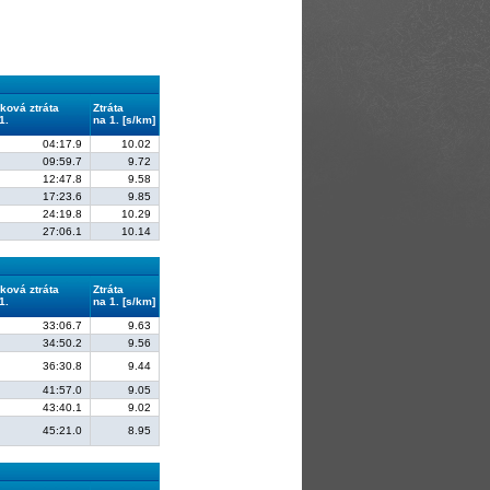
ková ztráta
Ztráta
1.
na 1. [s/km]
04:17.9
10.02
09:59.7
9.72
12:47.8
9.58
17:23.6
9.85
24:19.8
10.29
27:06.1
10.14
ková ztráta
Ztráta
1.
na 1. [s/km]
33:06.7
9.63
34:50.2
9.56
36:30.8
9.44
41:57.0
9.05
43:40.1
9.02
45:21.0
8.95