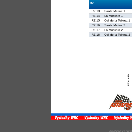
RZ
RZ 13
Santa Marina 1
RZ 14
La Mussara 1
RZ 15
Coll de la Teixeta 1
RZ 16
Santa Marina 2
RZ 17
La Mussara 2
RZ 18
Coll de la Teixeta 2
AutoSport.cz
Výsl