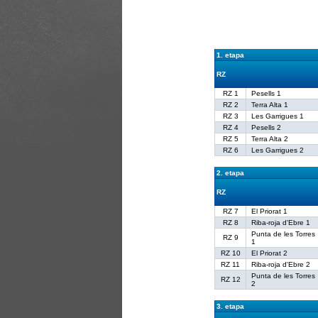
1. etapa
RZ
RZ 1
Pesells 1
RZ 2
Terra Alta 1
RZ 3
Les Garrigues 1
RZ 4
Pesells 2
RZ 5
Terra Alta 2
RZ 6
Les Garrigues 2
2. etapa
RZ
RZ 7
El Priorat 1
RZ 8
Riba-roja d'Ebre 1
Punta de les Torres
RZ 9
1
RZ 10
El Priorat 2
RZ 11
Riba-roja d'Ebre 2
Punta de les Torres
RZ 12
2
3. etapa