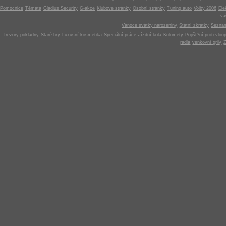
Pomocnice
Témata
Gladius Security
G-akce
Klubové stránky
Osobní stránky
Tuning auto
Volby 2006
Ele
v
Vánoce svátky narozeniny
Státní zkratky
Seznam
Trezory pokladny
Staré hry
Luxusní kosmetika
Speciální práce
Jízdní kola
Kulomety
Pojišt?ní proti vlou
radla
venkovní grily