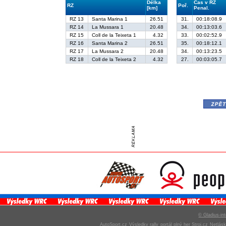
Délka
Čas v RZ
RZ
Poř.
[km]
Penal.
RZ 13
Santa Marina 1
26.51
31.
00:18:08.9
RZ 14
La Mussara 1
20.48
34.
00:13:03.6
RZ 15
Coll de la Teixeta 1
4.32
33.
00:02:52.9
RZ 16
Santa Marina 2
26.51
35.
00:18:12.1
RZ 17
La Mussara 2
20.48
34.
00:13:23.5
RZ 18
Coll de la Teixeta 2
4.32
27.
00:03:05.7
zpě
© Gladius-int
AutoSport.cz
Výsledky rally
portál plný her Stroj.cz
Netlás