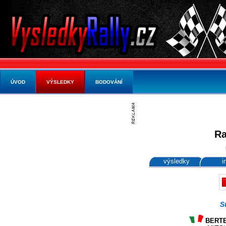
ÚVOD
VÝSLEDKY
BODOVÁNÍ
Ra
výsledky
i
S
BERTEL