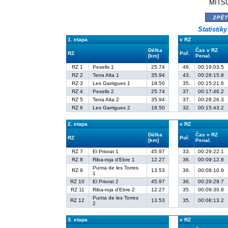
MITSU
zpě
Statistik
1. etapa
v RZ
Délka
Čas v RZ
RZ
Poř.
[km]
Penal.
RZ 1
Pesells 1
25.74
46.
00:19:03.5
RZ 2
Terra Alta 1
35.94
43.
00:28:15.8
RZ 3
Les Garrigues 1
18.50
35.
00:15:21.6
RZ 4
Pesells 2
25.74
37.
00:17:46.2
RZ 5
Terra Alta 2
35.94
37.
00:28:26.3
RZ 6
Les Garrigues 2
18.50
32.
00:15:43.2
2. etapa
v RZ
Délka
Čas v RZ
RZ
Poř.
[km]
Penal.
RZ 7
El Priorat 1
45.97
33.
00:29:22.1
RZ 8
Riba-roja d'Ebre 1
12.27
36.
00:09:12.8
Punta de les Torres
RZ 9
13.53
36.
00:08:10.9
1
RZ 10
El Priorat 2
45.97
36.
00:29:29.7
RZ 11
Riba-roja d'Ebre 2
12.27
35.
00:09:30.8
Punta de les Torres
RZ 12
13.53
35.
00:08:13.2
2
3. etapa
v RZ