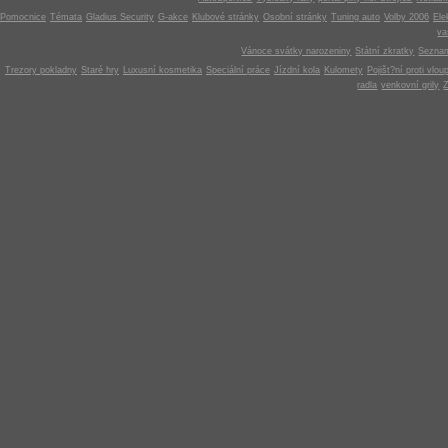
Pomocnice
Témata
Gladius Security
G-akce
Klubové stránky
Osobní stránky
Tuning auto
Volby 2006
Ele
v
Vánoce svátky narozeniny
Státní zkratky
Seznam
Trezory pokladny
Staré hry
Luxusní kosmetika
Speciální práce
Jízdní kola
Kulomety
Pojišt?ní proti vlou
radla
venkovní grily