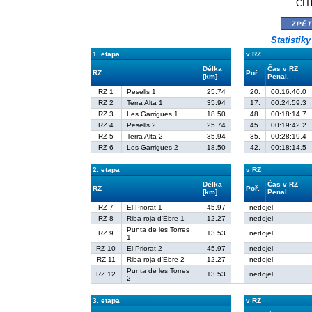
CIT
zpě
Statistik
1. etapa
v RZ
Délka
Čas v RZ
RZ
Poř.
[km]
Penal.
RZ 1
Pesells 1
25.74
20.
00:16:40.0
RZ 2
Terra Alta 1
35.94
17.
00:24:59.3
RZ 3
Les Garrigues 1
18.50
48.
00:18:14.7
RZ 4
Pesells 2
25.74
45.
00:19:42.2
RZ 5
Terra Alta 2
35.94
35.
00:28:19.4
RZ 6
Les Garrigues 2
18.50
42.
00:18:14.5
2. etapa
v RZ
Délka
Čas v RZ
RZ
Poř.
[km]
Penal.
RZ 7
El Priorat 1
45.97
nedojel
RZ 8
Riba-roja d'Ebre 1
12.27
nedojel
Punta de les Torres
RZ 9
13.53
nedojel
1
RZ 10
El Priorat 2
45.97
nedojel
RZ 11
Riba-roja d'Ebre 2
12.27
nedojel
Punta de les Torres
RZ 12
13.53
nedojel
2
3. etapa
v RZ