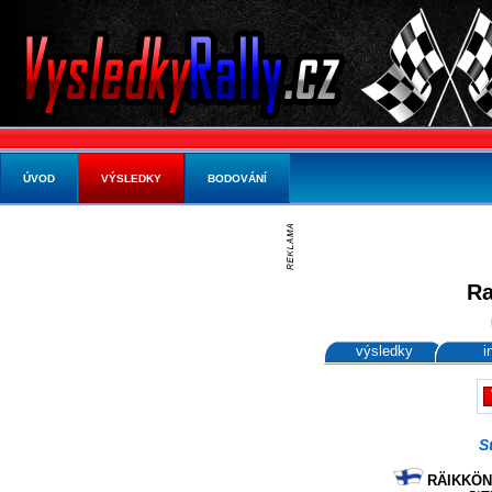
ÚVOD
VÝSLEDKY
BODOVÁNÍ
Ra
výsledky
i
S
RÄIKKÖNE