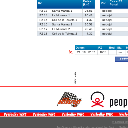
Délka
Čas v RZ
RZ
Poř.
[km]
Penal.
RZ 13
Santa Marina 1
26.51
nedojel
RZ 14
La Mussara 1
20.48
nedojel
RZ 15
Coll de la Teixeta 1
4.32
nedojel
RZ 16
Santa Marina 2
26.51
nedojel
RZ 17
La Mussara 2
20.48
nedojel
RZ 18
Coll de la Teixeta 2
4.32
nedojel
Datum
RZ
Bod.
Sk.
I
21. 10. 12:07
RZ 3
wrc
zpě
© Gladius-int
AutoSport.cz
Výsledky rally
portál plný her Stroj.cz
Netlás