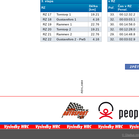
3. etapa
v RZ
Délka
Čas v RZ
RZ
Poř.
[km]
Penal.
RZ 17
Torntorp 1
19.21
33.
00:12:32.2
RZ 18
Gustavsfors 1
4.16
32.
00:03:03.1
RZ 19
Rammen 1
22.76
30.
00:14:58.0
RZ 20
Torntorp 2
19.21
32.
00:12:28.0
RZ 21
Rammen 2
22.76
29.
00:14:48.8
RZ 22
Gustavsfors 2 - PwS
4.16
32.
00:03:02.9
zpě
© Gladius-int