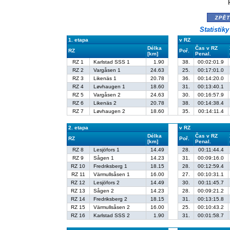
zpě
Statistik
1. etapa
v RZ
Délka
Čas v RZ
RZ
Poř.
[km]
Penal.
RZ 1
Karlstad SSS 1
1.90
38.
00:02:01.9
RZ 2
Vargåsen 1
24.63
25.
00:17:01.0
RZ 3
Likenäs 1
20.78
36.
00:14:20.0
RZ 4
Løvhaugen 1
18.60
31.
00:13:40.1
RZ 5
Vargåsen 2
24.63
30.
00:16:57.9
RZ 6
Likenäs 2
20.78
38.
00:14:38.4
RZ 7
Løvhaugen 2
18.60
35.
00:14:11.4
2. etapa
v RZ
Délka
Čas v RZ
RZ
Poř.
[km]
Penal.
RZ 8
Lesjöfors 1
14.49
28.
00:11:44.4
RZ 9
Sågen 1
14.23
31.
00:09:16.0
RZ 10
Fredriksberg 1
18.15
28.
00:12:59.4
RZ 11
Värmullsåsen 1
16.00
27.
00:10:31.1
RZ 12
Lesjöfors 2
14.49
30.
00:11:45.7
RZ 13
Sågen 2
14.23
28.
00:09:21.2
RZ 14
Fredriksberg 2
18.15
31.
00:13:15.8
RZ 15
Värmullsåsen 2
16.00
25.
00:10:43.2
RZ 16
Karlstad SSS 2
1.90
31.
00:01:58.7