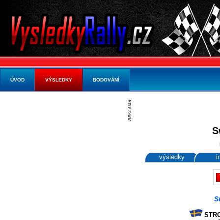
ÚVOD
VÝSLEDKY
BODOVÁNÍ
S
výsledky
i
S
STRO