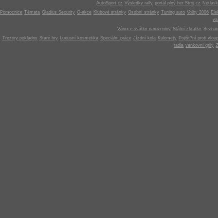
AutoSport.cz
Výsledky rally
portál plný her Stroj.cz
Netlás
Pomocnice
Témata
Gladius Security
G-akce
Klubové stránky
Osobní stránky
Tuning auto
Volby 2006
Ele
v
Vánoce svátky narozeniny
Státní zkratky
Seznam
Trezory pokladny
Staré hry
Luxusní kosmetika
Speciální práce
Jízdní kola
Kulomety
Pojišt?ní proti vlou
radla
venkovní grily