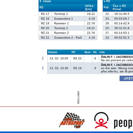
3. etapa
v RZ
Délka
Čas v RZ
RZ
Poř.
[km]
Penal.
RZ 17
Torntorp 1
19.21
22.
00:11:46.5
RZ 18
Gustavsfors 1
4.16
33.
00:03:09.7
RZ 19
Rammen 1
22.76
29.
00:14:42.9
RZ 20
Torntorp 2
19.21
25.
00:11:41.8
RZ 21
Rammen 2
22.76
27.
00:14:03.1
RZ 22
Gustavsfors 2 - PwS
4.16
24.
00:02:52.3
Datum
RZ
Bod.
Sk.
Info
ÅHLIN F. / JACOBSSO
13. 02. 16:05
RZ 22
6
Na sto procent po celou 
ÅHLIN F. / JACOBSSO
13. 02. 10:30
RZ 19
6
on the side. Wrong not
přes střechu, ale šli j
zpě