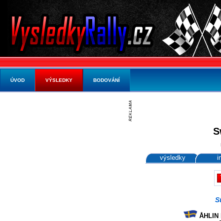
ÚVOD
VÝSLEDKY
BODOVÁNÍ
S
výsledky
i
S
ÅHLIN 