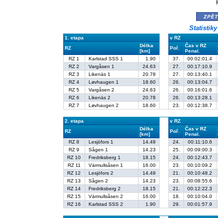
zpě
Statistik
1. etapa
v RZ
Délka
Čas v RZ
RZ
Poř.
[km]
Penal.
RZ 1
Karlstad SSS 1
1.90
37.
00:02:01.4
RZ 2
Vargåsen 1
24.63
27.
00:17:10.9
RZ 3
Likenäs 1
20.78
27.
00:13:40.1
RZ 4
Løvhaugen 1
18.60
26.
00:13:04.7
RZ 5
Vargåsen 2
24.63
26.
00:16:01.6
RZ 6
Likenäs 2
20.78
26.
00:13:28.1
RZ 7
Løvhaugen 2
18.60
23.
00:12:38.7
2. etapa
v RZ
Délka
Čas v RZ
RZ
Poř.
[km]
Penal.
RZ 8
Lesjöfors 1
14.49
24.
00:11:10.6
RZ 9
Sågen 1
14.23
25.
00:09:00.3
RZ 10
Fredriksberg 1
18.15
24.
00:12:43.7
RZ 11
Värmullsåsen 1
16.00
23.
00:10:09.2
RZ 12
Lesjöfors 2
14.49
21.
00:10:48.2
RZ 13
Sågen 2
14.23
23.
00:08:55.6
RZ 14
Fredriksberg 2
18.15
21.
00:12:22.3
RZ 15
Värmullsåsen 2
16.00
18.
00:10:04.0
RZ 16
Karlstad SSS 2
1.90
29.
00:01:57.9