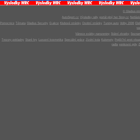
© Gladius-int
AutoSport.cz
Výsledky rally
portál plný her Stroj.cz
Netlás
Pomocnice
Témata
Gladius Security
G-akce
Klubové stránky
Osobní stránky
Tuning auto
Volby 2006
Ele
v
Vánoce svátky narozeniny
Státní zkratky
Seznam
Trezory pokladny
Staré hry
Luxusní kosmetika
Speciální práce
Jízdní kola
Kulomety
Pojišt?ní proti vlou
radla
venkovní grily