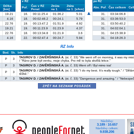
v RZ
po RZ
Délka
Čas v RZ
Ztráta
Ztáta
Poř.
Abs. Poř.
Čas celkem
Cel
[km]
Penal.
na 1.
na 1. [s/km]
19.21
16.
00:11:25.4
01:36.2
5.01
31.
03:34:06.8
4.16
18.
00:02:46.2
00:24.1
5.79
31.
03:36:53.0
22.76
19.
00:13:47.2
01:51.9
4.92
31.
03:50:40.2
19.21
19.
00:11:23.9
01:23.9
4.37
31.
04:02:04.1
22.76
18.
00:13:34.8
01:21.9
3.6
31.
04:15:38.9
S
4.16
22.
00:02:47.4
00:24.7
5.94
31.
04:18:26.3
RZ Info
Bod.
Sk.
Info
TAGIROV D. / ZAVĚRŠINSKÁ A.
(st. č. 33) "We went off on morning, it was my mis
P
3
/ "Ráno jsme byli venku, moje chyba. Pro mě to byla skvělá lekce."
P
3
TAGIROV D. / ZAVĚRŠINSKÁ A.
(st. č. 33) Went off / Byl mimo trať
TAGIROV D. / ZAVĚRŠINSKÁ A.
(st. č. 33) "I do my best. It's really tough." / "Dě
P
3
těžké."
P
3
TAGIROV D. / ZAVĚRŠINSKÁ A.
(st. č. 33) "Dangerous and amazing." / "Nebezpe
zpět na seznam posádek
Návštěvy:
3.189
10.657
/
Návštěvy celkem:
9.938.206