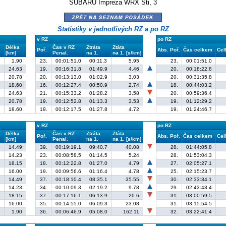
SUBARU Impreza WRX Sti, 3
zpět na seznam posádek
Statistiky v jednotlivých RZ a po RZ
v RZ
po RZ
Délka
Čas v RZ
Ztráta
Ztáta
Poř.
Abs. Poř.
Čas celkem
Cel
[km]
Penal.
na 1.
na 1. [s/km]
1.90
23.
00:01:51.0
00:11.3
5.95
23.
00:01:51.0
24.63
19.
00:16:31.8
01:49.9
4.46
20.
00:18:22.8
20.78
20.
00:13:13.0
01:02.9
3.03
20.
00:31:35.8
18.60
16.
00:12:27.4
00:50.9
2.74
18.
00:44:03.2
24.63
21.
00:15:33.2
01:28.2
3.58
20.
00:59:36.4
20.78
19.
00:12:52.8
01:13.3
3.53
19.
01:12:29.2
18.60
19.
00:12:17.5
01:27.8
4.72
19.
01:24:46.7
v RZ
po RZ
Délka
Čas v RZ
Ztráta
Ztáta
Poř.
Abs. Poř.
Čas celkem
Cel
[km]
Penal.
na 1.
na 1. [s/km]
14.49
39.
00:19:19.1
09:40.7
40.08
28.
01:44:05.8
14.23
23.
00:08:58.5
01:14.5
5.24
28.
01:53:04.3
18.15
18.
00:12:22.8
01:27.0
4.79
27.
02:05:27.1
16.00
19.
00:09:56.6
01:16.4
4.78
25.
02:15:23.7
14.49
37.
00:18:10.4
08:35.1
35.55
30.
02:33:34.1
14.23
34.
00:10:09.3
02:19.2
9.78
29.
02:43:43.4
18.15
37.
00:17:16.1
06:13.9
20.6
31.
03:00:59.5
16.00
35.
00:14:55.0
06:09.3
23.08
31.
03:15:54.5
1.90
36.
00:06:46.9
05:08.0
162.11
32.
03:22:41.4