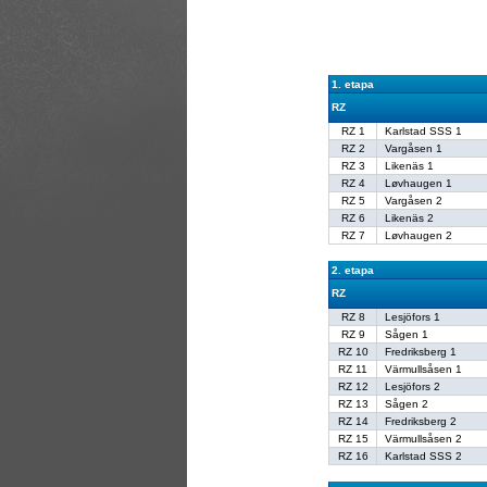
1. etapa
RZ
RZ 1
Karlstad SSS 1
RZ 2
Vargåsen 1
RZ 3
Likenäs 1
RZ 4
Løvhaugen 1
RZ 5
Vargåsen 2
RZ 6
Likenäs 2
RZ 7
Løvhaugen 2
2. etapa
RZ
RZ 8
Lesjöfors 1
RZ 9
Sågen 1
RZ 10
Fredriksberg 1
RZ 11
Värmullsåsen 1
RZ 12
Lesjöfors 2
RZ 13
Sågen 2
RZ 14
Fredriksberg 2
RZ 15
Värmullsåsen 2
RZ 16
Karlstad SSS 2