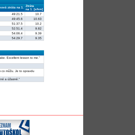
Ztráta
ková ztráta na 1.
na 1. [s/km]
49:21.5
10.7
49:45.6
10.63
51:37.5
10.2
52:51.4
9.82
54:06.4
9.39
54:29.7
9.35
take. Excellent lesson to me."
lám co můžu. Je to opravdu
čné a úžasné."