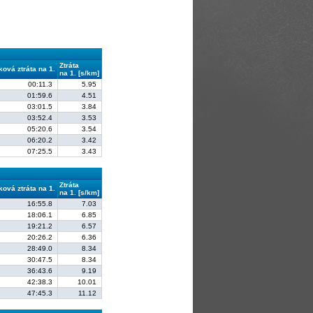
Ztráta
ková ztráta na 1.
na 1. [s/km]
00:11.3
5.95
01:59.6
4.51
03:01.5
3.84
03:52.4
3.53
05:20.6
3.54
06:20.2
3.42
07:25.5
3.43
Ztráta
ková ztráta na 1.
na 1. [s/km]
16:55.8
7.03
18:06.1
6.85
19:21.2
6.57
20:26.2
6.36
28:49.0
8.34
30:47.5
8.34
36:43.6
9.19
42:38.3
10.01
47:45.3
11.12