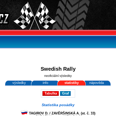
Swedish Rally
neoficiální výsledky
výsledky
info
statistiky
nápověda
Tabulka
Graf
Statistika posádky
TAGIROV D. / ZAVĚRŠINSKÁ A. (st. č. 33)