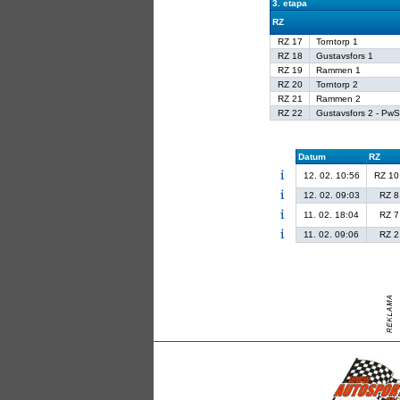
3. etapa
RZ
RZ 17
Torntorp 1
RZ 18
Gustavsfors 1
RZ 19
Rammen 1
RZ 20
Torntorp 2
RZ 21
Rammen 2
RZ 22
Gustavsfors 2 - Pw
Datum
RZ
12. 02. 10:56
RZ 10
12. 02. 09:03
RZ 8
11. 02. 18:04
RZ 7
11. 02. 09:06
RZ 2