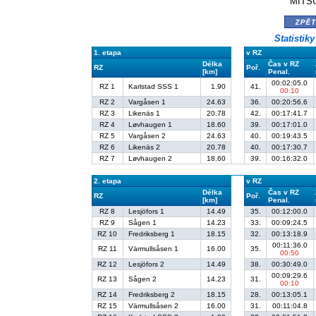
MITSU
zpě
Statistik
1. etapa
v RZ
Délka
Čas v RZ
RZ
Poř.
[km]
Penal.
00:02:05.0
RZ 1
Karlstad SSS 1
1.90
41.
00:10
RZ 2
Vargåsen 1
24.63
36.
00:20:56.6
RZ 3
Likenäs 1
20.78
42.
00:17:41.7
RZ 4
Løvhaugen 1
18.60
39.
00:17:01.0
RZ 5
Vargåsen 2
24.63
40.
00:19:43.5
RZ 6
Likenäs 2
20.78
40.
00:17:30.7
RZ 7
Løvhaugen 2
18.60
39.
00:16:32.0
2. etapa
v RZ
Délka
Čas v RZ
RZ
Poř.
[km]
Penal.
RZ 8
Lesjöfors 1
14.49
35.
00:12:00.0
RZ 9
Sågen 1
14.23
33.
00:09:24.5
RZ 10
Fredriksberg 1
18.15
32.
00:13:18.9
00:11:36.0
RZ 11
Värmullsåsen 1
16.00
35.
00:50
RZ 12
Lesjöfors 2
14.49
38.
00:30:49.0
00:09:29.6
RZ 13
Sågen 2
14.23
31.
00:10
RZ 14
Fredriksberg 2
18.15
28.
00:13:05.1
RZ 15
Värmullsåsen 2
16.00
31.
00:11:04.8