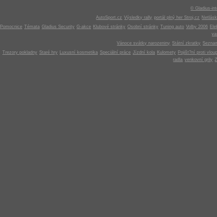
© Gladius-int
AutoSport.cz
Výsledky rally
portál plný her Stroj.cz
Netlás
Pomocnice
Témata
Gladius Security
G-akce
Klubové stránky
Osobní stránky
Tuning auto
Volby 2006
Ele
v
Vánoce svátky narozeniny
Státní zkratky
Seznam
Trezory pokladny
Staré hry
Luxusní kosmetika
Speciální práce
Jízdní kola
Kulomety
Pojišt?ní proti vlou
radla
venkovní grily