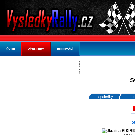
ÚVOD
VÝSLEDKY
BODOVÁNÍ
S
výsledky
i
S
KIKIRE