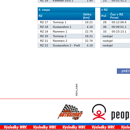
RZ 16
Karlstad SSS 2
1.90
23.
00:01:51.2
3. etapa
v RZ
Délka
Čas v RZ
RZ
Poř.
[km]
Penal.
RZ 17
Torntorp 1
19.21
28.
00:12:08.6
RZ 18
Gustavsfors 1
4.16
36.
00:09:01.1
RZ 19
Rammen 1
22.76
33.
00:15:13.1
RZ 20
Torntorp 2
19.21
nedojel
RZ 21
Rammen 2
22.76
nedojel
RZ 22
Gustavsfors 2 - PwS
4.16
nedojel
zpě