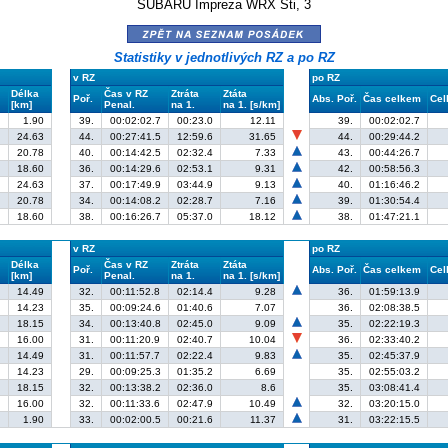
SUBARU Impreza WRX Sti, 3
zpět na seznam posádek
Statistiky v jednotlivých RZ a po RZ
v RZ
po RZ
Délka
Čas v RZ
Ztráta
Ztáta
Poř.
Abs. Poř.
Čas celkem
Cel
[km]
Penal.
na 1.
na 1. [s/km]
1.90
39.
00:02:02.7
00:23.0
12.11
39.
00:02:02.7
24.63
44.
00:27:41.5
12:59.6
31.65
44.
00:29:44.2
20.78
40.
00:14:42.5
02:32.4
7.33
43.
00:44:26.7
18.60
36.
00:14:29.6
02:53.1
9.31
42.
00:58:56.3
24.63
37.
00:17:49.9
03:44.9
9.13
40.
01:16:46.2
20.78
34.
00:14:08.2
02:28.7
7.16
39.
01:30:54.4
18.60
38.
00:16:26.7
05:37.0
18.12
38.
01:47:21.1
v RZ
po RZ
Délka
Čas v RZ
Ztráta
Ztáta
Poř.
Abs. Poř.
Čas celkem
Cel
[km]
Penal.
na 1.
na 1. [s/km]
14.49
32.
00:11:52.8
02:14.4
9.28
36.
01:59:13.9
14.23
35.
00:09:24.6
01:40.6
7.07
36.
02:08:38.5
18.15
34.
00:13:40.8
02:45.0
9.09
35.
02:22:19.3
16.00
31.
00:11:20.9
02:40.7
10.04
36.
02:33:40.2
14.49
31.
00:11:57.7
02:22.4
9.83
35.
02:45:37.9
14.23
29.
00:09:25.3
01:35.2
6.69
35.
02:55:03.2
18.15
32.
00:13:38.2
02:36.0
8.6
35.
03:08:41.4
16.00
32.
00:11:33.6
02:47.9
10.49
32.
03:20:15.0
1.90
33.
00:02:00.5
00:21.6
11.37
31.
03:22:15.5