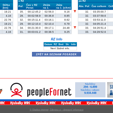
v RZ
po RZ
Délka
Čas v RZ
Ztráta
Ztáta
Poř.
Abs. Poř.
Čas celkem
Cel
[km]
Penal.
na 1.
na 1. [s/km]
19.21
35.
00:12:45.2
02:56.0
9.16
32.
03:35:00.7
4.16
28.
00:02:58.9
00:36.8
8.85
32.
03:37:59.6
22.76
32.
00:15:11.4
03:16.1
8.62
32.
03:53:11.0
19.21
29.
00:12:10.4
02:10.4
6.79
32.
04:05:21.4
22.76
34.
00:21:30.0
09:17.1
24.48
33.
04:26:51.4
S
4.16
31.
00:03:01.2
00:38.5
9.25
33.
04:29:52.6
RZ Info
Datum
RZ
Bod.
Sk.
Info
Není žádné info.
zpět na seznam posádek
Návštěvy:
294
6.899
/
Návštěvy celkem:
9.934.448
© Gladius-internet
Zákruta.cz - dopravní informace