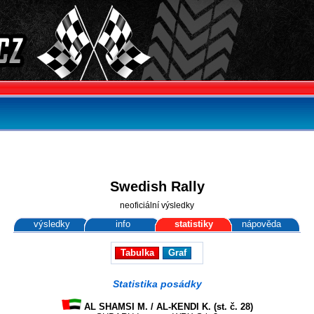
Swedish Rally
neoficiální výsledky
výsledky
info
statistiky
nápověda
Tabulka
Graf
Statistika posádky
AL SHAMSI M. / AL-KENDI K. (st. č. 28)