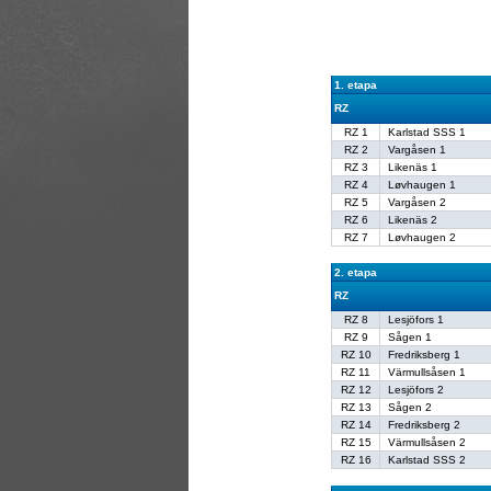
1. etapa
RZ
RZ 1
Karlstad SSS 1
RZ 2
Vargåsen 1
RZ 3
Likenäs 1
RZ 4
Løvhaugen 1
RZ 5
Vargåsen 2
RZ 6
Likenäs 2
RZ 7
Løvhaugen 2
2. etapa
RZ
RZ 8
Lesjöfors 1
RZ 9
Sågen 1
RZ 10
Fredriksberg 1
RZ 11
Värmullsåsen 1
RZ 12
Lesjöfors 2
RZ 13
Sågen 2
RZ 14
Fredriksberg 2
RZ 15
Värmullsåsen 2
RZ 16
Karlstad SSS 2