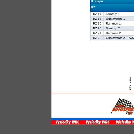
3. etapa
RZ
RZ 17
Torntorp 1
RZ 18
Gustavsfors 1
RZ 19
Rammen 1
RZ 20
Torntorp 2
RZ 21
Rammen 2
RZ 22
Gustavsfors 2 - Pw