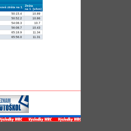
Ztráta
ková ztráta na 1.
na 1. [s/km]
50:15.4
10.89
50:52.2
10.86
54:08.3
10.7
56:08.7
10.43
65:18.9
11.34
65:56.0
11.31