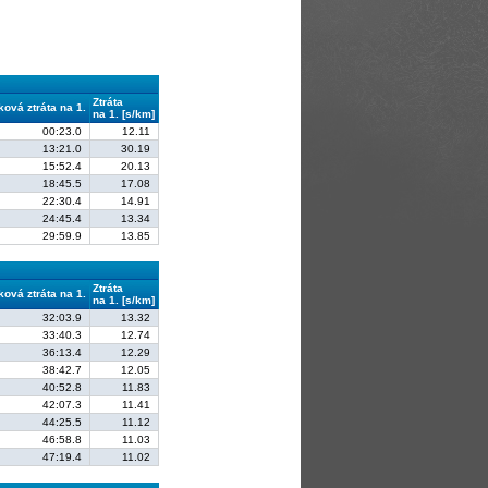
Ztráta
ková ztráta na 1.
na 1. [s/km]
00:23.0
12.11
13:21.0
30.19
15:52.4
20.13
18:45.5
17.08
22:30.4
14.91
24:45.4
13.34
29:59.9
13.85
Ztráta
ková ztráta na 1.
na 1. [s/km]
32:03.9
13.32
33:40.3
12.74
36:13.4
12.29
38:42.7
12.05
40:52.8
11.83
42:07.3
11.41
44:25.5
11.12
46:58.8
11.03
47:19.4
11.02