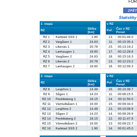
FORD
zpě
Statistik
1. etapa
v RZ
Délka
Čas v RZ
RZ
Poř.
[km]
Penal.
RZ 1
Karlstad SSS 1
1.90
13.
00:01:46.0
RZ 2
Vargåsen 1
24.63
11.
00:15:35.4
RZ 3
Likenäs 1
20.78
23.
00:13:19.2
RZ 4
Løvhaugen 1
18.60
17.
00:12:28.6
RZ 5
Vargåsen 2
24.63
18.
00:15:16.3
RZ 6
Likenäs 2
20.78
13.
00:12:23.2
RZ 7
Løvhaugen 2
18.60
18.
00:12:09.3
2. etapa
v RZ
Délka
Čas v RZ
RZ
Poř.
[km]
Penal.
RZ 8
Lesjöfors 1
14.49
16.
00:10:39.7
RZ 9
Sågen 1
14.23
11.
00:08:15.5
RZ 10
Fredriksberg 1
18.15
14.
00:11:50.0
RZ 11
Värmullsåsen 1
16.00
15.
00:09:34.0
RZ 12
Lesjöfors 2
14.49
13.
00:10:08.9
RZ 13
Sågen 2
14.23
14.
00:08:26.9
RZ 14
Fredriksberg 2
18.15
12.
00:11:47.8
RZ 15
Värmullsåsen 2
16.00
13.
00:09:22.7
RZ 16
Karlstad SSS 2
1.90
14.
00:01:45.0