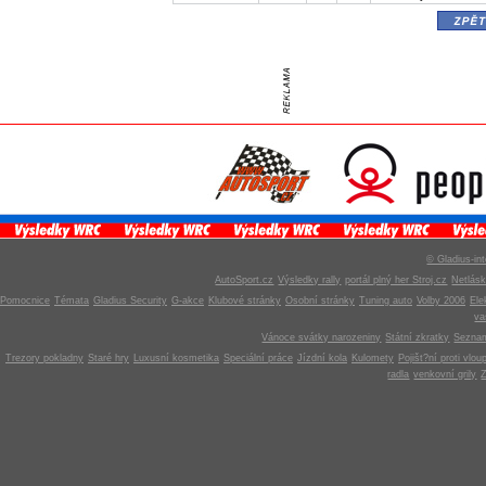
zpě
© Gladius-int
AutoSport.cz
Výsledky rally
portál plný her Stroj.cz
Netlás
Pomocnice
Témata
Gladius Security
G-akce
Klubové stránky
Osobní stránky
Tuning auto
Volby 2006
Ele
v
Vánoce svátky narozeniny
Státní zkratky
Seznam
Trezory pokladny
Staré hry
Luxusní kosmetika
Speciální práce
Jízdní kola
Kulomety
Pojišt?ní proti vlou
radla
venkovní grily