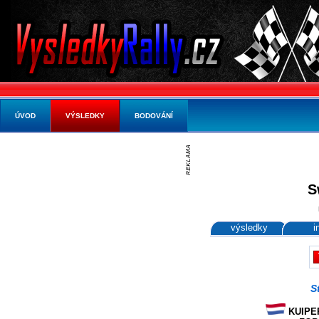
ÚVOD
VÝSLEDKY
BODOVÁNÍ
S
výsledky
i
S
KUIPER