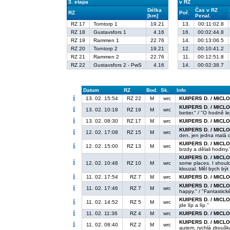
3. etapa
v RZ
Délka
Čas v RZ
RZ
Poř.
[km]
Penal.
RZ 17
Torntorp 1
19.21
13.
00:11:02.8
RZ 18
Gustavsfors 1
4.16
16.
00:02:44.8
RZ 19
Rammen 1
22.76
14.
00:13:06.5
RZ 20
Torntorp 2
19.21
12.
00:10:41.2
RZ 21
Rammen 2
22.76
11.
00:12:51.8
RZ 22
Gustavsfors 2 - PwS
4.16
14.
00:02:38.7
Datum
RZ
Bod.
Sk.
Info
13. 02. 15:54
RZ 22
M
wrc
KUIPERS D. / MICLO
KUIPERS D. / MICLO
13. 02. 10:18
RZ 19
M
wrc
better." / "O hodně le
13. 02. 08:30
RZ 17
M
wrc
KUIPERS D. / MICLO
KUIPERS D. / MICLO
12. 02. 17:08
RZ 15
M
wrc
den, jen jedna malá 
KUIPERS D. / MICLO
12. 02. 15:00
RZ 13
M
wrc
brzdy a dělali hodiny.
KUIPERS D. / MICLO
12. 02. 10:48
RZ 10
M
wrc
some places. I shoul
klouzal. Měl bych být 
11. 02. 17:54
RZ 7
M
wrc
KUIPERS D. / MICLO
KUIPERS D. / MICLO
11. 02. 17:46
RZ 7
M
wrc
happy." / "Fantastick
KUIPERS D. / MICLO
11. 02. 14:52
RZ 5
M
wrc
jde líp a líp."
11. 02. 11:36
RZ 4
M
wrc
KUIPERS D. / MICLO
KUIPERS D. / MICLO
11. 02. 08:40
RZ 2
M
wrc
autem, rychlá zkoušk