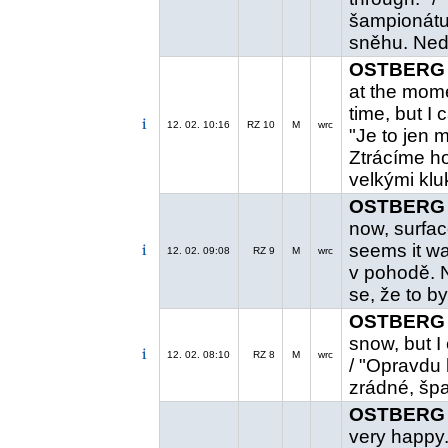
šampionátu
sněhu. Nedá
OSTBERG 
at the momen
time, but I 
12. 02. 10:16
RZ 10
M
wrc
"Je to jen 
Ztrácíme ho
velkými kluk
OSTBERG 
now, surfac
seems it was
12. 02. 09:08
RZ 9
M
wrc
v pohodě. 
se, že to by
OSTBERG 
snow, but I 
12. 02. 08:10
RZ 8
M
wrc
/ "Opravdu 
zrádné, špa
OSTBERG 
very happy.