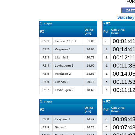
FORD
zpě
Statistik
1. etapa
v RZ
Délka
Čas v RZ
RZ
Poř.
[km]
Penal.
00:01:4
RZ 1
Karlstad SSS 1
1.90
6.
00:14:4
RZ 2
Vargåsen 1
24.63
1.
00:12:11
RZ 3
Likenäs 1
20.78
2.
00:11:36
RZ 4
Løvhaugen 1
18.60
1.
00:14:0
RZ 5
Vargåsen 2
24.63
1.
00:11:53
RZ 6
Likenäs 2
20.78
7.
00:11:12
RZ 7
Løvhaugen 2
18.60
7.
2. etapa
v RZ
Délka
Čas v RZ
RZ
Poř.
[km]
Penal.
00:09:4
RZ 8
Lesjöfors 1
14.49
6.
00:07:4
RZ 9
Sågen 1
14.23
5.