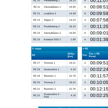
00:11:07
RZ 10
Fredriksberg 1
18.15
6.
00:08:5
RZ 11
Värmullsåsen 1
16.00
6.
00:09:5
RZ 12
Lesjöfors 2
14.49
8.
00:07:5
RZ 13
Sågen 2
14.23
4.
00:11:25
RZ 14
Fredriksberg 2
18.15
7.
00:09:0
RZ 15
Värmullsåsen 2
16.00
6.
00:01:3
RZ 16
Karlstad SSS 2
1.90
4.
3. etapa
v RZ
Délka
Čas v RZ
RZ
Poř.
[km]
Penal.
00:09:5
RZ 17
Torntorp 1
19.21
2.
00:02:2
RZ 18
Gustavsfors 1
4.16
3.
00:11:57
RZ 19
Rammen 1
22.76
2.
00:10:0
RZ 20
Torntorp 2
19.21
2.
00:12:1
RZ 21
Rammen 2
22.76
2.
Gustavsfors 2 -
00:02:2
RZ 22
4.16
6.
PwS