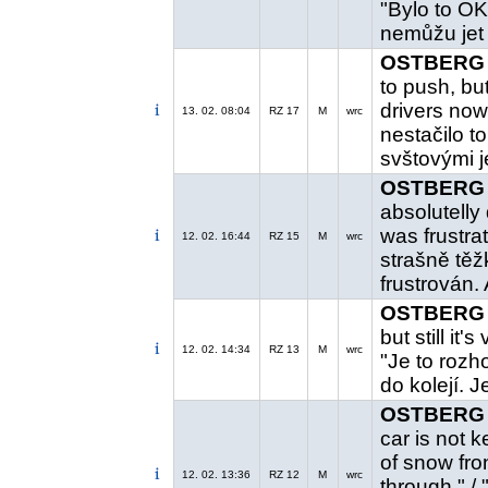
"Bylo to OK
nemůžu jet 
OSTBERG 
to push, bu
drivers now
13. 02. 08:04
RZ 17
M
wrc
nestačilo t
svštovými j
OSTBERG 
absolutelly 
was frustrat
12. 02. 16:44
RZ 15
M
wrc
strašně těž
frustrován. 
OSTBERG 
but still it's
12. 02. 14:34
RZ 13
M
wrc
"Je to rozh
do kolejí. 
OSTBERG 
car is not 
of snow fron
12. 02. 13:36
RZ 12
M
wrc
through." /