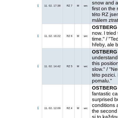
snow and al
11. 02. 17:38
RZ 7
M
wrc
first on th
této RZ jse
málem ztrati
OSTBERG 
now. I tried
11. 02. 16:22
RZ 6
M
wrc
time." / "Te
hřeby, ale 
OSTBERG 
understand,
this positio
11. 02. 14:42
RZ 5
M
wrc
slow." / "N
této pozici
pomalu."
OSTBERG 
fantastic ca
surprised b
conditions a
11. 02. 12:09
RZ 4
M
wrc
the second 
si to každo