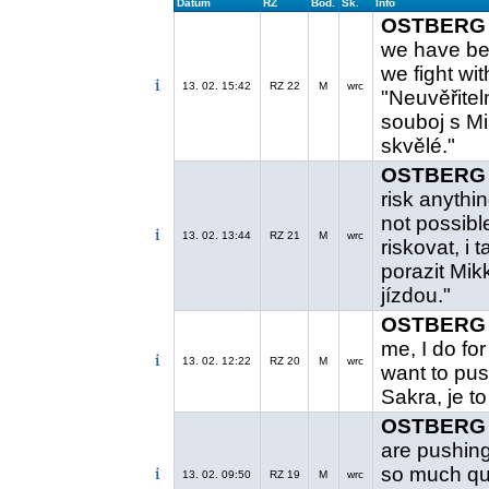
Datum
RZ
Bod.
Sk.
Info
OSTBERG 
we have bee
we fight wit
13. 02. 15:42
RZ 22
M
wrc
"Neuvěřitel
souboj s M
skvělé."
OSTBERG 
risk anythin
not possibl
13. 02. 13:44
RZ 21
M
wrc
riskovat, i
porazit Mik
jízdou."
OSTBERG 
me, I do for 
13. 02. 12:22
RZ 20
M
wrc
want to push
Sakra, je to
OSTBERG 
are pushing 
so much qui
13. 02. 09:50
RZ 19
M
wrc