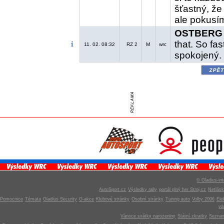
šťastný, že
ale pokusím
OSTBERG 
that. So fas
11. 02. 08:32
RZ 2
M
wrc
spokojený. 
zpě
© Gladius-int
AutoSport.cz
Výsledky rally
portál plný her Stroj.cz
Netlás
Pomocnice
Témata
Gladius Security
G-akce
Klubové stránky
Osobní stránky
Tuning auto
Volby 2006
Ele
v
Vánoce svátky narozeniny
Státní zkratky
Seznam