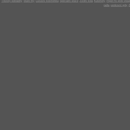
Trezory pokladny
Staré hry
Luxusní kosmetika
Speciální práce
Jízdní kola
Kulomety
Pojišt?ní proti vlou
radla
venkovní grily