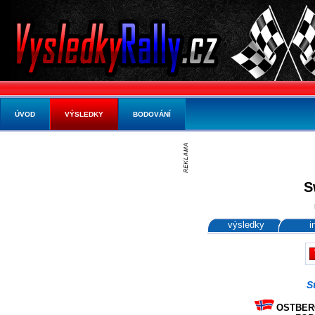
ÚVOD
VÝSLEDKY
BODOVÁNÍ
S
výsledky
i
S
OSTBERG 