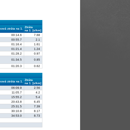
Ztráta
ková ztráta na 1.
na 1. [s/km]
00:14.6
7.68
00:55.7
2.1
01:16.4
1.61
01:21.4
1.24
01:28.2
0.97
01:34.5
0.85
01:20.3
0.62
Ztráta
ková ztráta na 1.
na 1. [s/km]
06:09.9
2.56
11:05.7
4.2
15:55.2
5.4
20:43.8
6.45
25:31.5
7.39
30:10.8
8.17
34:53.0
8.73