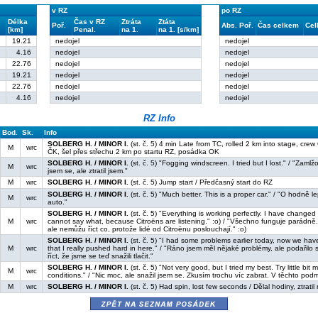
v RZ
po RZ
Délka
Čas v RZ
Ztráta
Ztáta
Poř.
Abs. Poř.
Čas celkem
Cel
[km]
Penal.
na 1.
na 1. [s/km]
19.21
nedojel
nedojel
4.16
nedojel
nedojel
22.76
nedojel
nedojel
19.21
nedojel
nedojel
22.76
nedojel
nedojel
S
4.16
nedojel
nedojel
RZ Info
Bod.
Sk.
Info
SOLBERG H. / MINOR I.
(st. č. 5) 4 min Late from TC, rolled 2 km into stage, cre
M
wrc
ČK, šel přes střechu 2 km po startu RZ, posádka OK
SOLBERG H. / MINOR I.
(st. č. 5) "Fogging windscreen. I tried but I lost." / "Zaml
M
wrc
jsem se, ale ztratil jsem."
M
wrc
SOLBERG H. / MINOR I.
(st. č. 5) Jump start / Předčasný start do RZ
SOLBERG H. / MINOR I.
(st. č. 5) "Much better. This is a proper car." / "O hodně 
M
wrc
auto."
SOLBERG H. / MINOR I.
(st. č. 5) "Everything is working perfectly. I have changed
M
wrc
cannot say what, because Citroëns are listening." :o) / "Všechno funguje parádně
ale nemůžu říct co, protože lidé od Citroënu poslouchají." :o)
SOLBERG H. / MINOR I.
(st. č. 5) "I had some problems earlier today, now we have 
M
wrc
that I really pushed hard in here." / "Ráno jsem měl nějaké problémy, ale podařilo 
říct, že jsme se teď snažili tlačit."
SOLBERG H. / MINOR I.
(st. č. 5) "Not very good, but I tried my best. Try little bit m
M
wrc
conditions." / "Nic moc, ale snažil jsem se. Zkusím trochu víc zabrat. V těchto pod
M
wrc
SOLBERG H. / MINOR I.
(st. č. 5) Had spin, lost few seconds / Dělal hodiny, ztratil 
zpět na seznam posádek