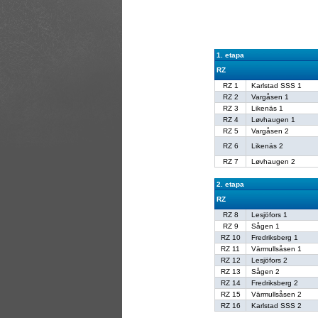
1. etapa
RZ
RZ 1
Karlstad SSS 1
RZ 2
Vargåsen 1
RZ 3
Likenäs 1
RZ 4
Løvhaugen 1
RZ 5
Vargåsen 2
RZ 6
Likenäs 2
RZ 7
Løvhaugen 2
2. etapa
RZ
RZ 8
Lesjöfors 1
RZ 9
Sågen 1
RZ 10
Fredriksberg 1
RZ 11
Värmullsåsen 1
RZ 12
Lesjöfors 2
RZ 13
Sågen 2
RZ 14
Fredriksberg 2
RZ 15
Värmullsåsen 2
RZ 16
Karlstad SSS 2