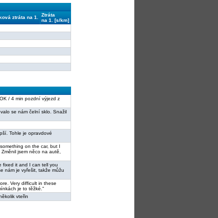
Ztráta
ková ztráta na 1.
na 1. [s/km]
w OK / 4 min pozdní výjezd z
žovalo se nám čelní sklo. Snažil
lepší. Tohle je opravdové
 something on the car, but I
. Změnil jsem něco na autě,
fixed it and I can tell you
se nám je vyřešit, takže můžu
ore. Very difficult in these
mínkách je to těžké."
několik vteřin