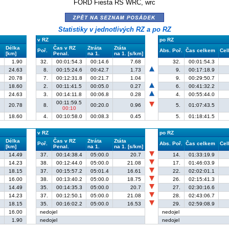
FORD Fiesta RS WRC, wrc
zpět na seznam posádek
Statistiky v jednotlivých RZ a po RZ
v RZ
po RZ
Délka
Čas v RZ
Ztráta
Ztáta
Poř.
Abs. Poř.
Čas celkem
Cel
[km]
Penal.
na 1.
na 1. [s/km]
1.90
32.
00:01:54.3
00:14.6
7.68
32.
00:01:54.3
24.63
8.
00:15:24.6
00:42.7
1.73
9.
00:17:18.9
20.78
7.
00:12:31.8
00:21.7
1.04
9.
00:29:50.7
18.60
2.
00:11:41.5
00:05.0
0.27
6.
00:41:32.2
24.63
3.
00:14:11.8
00:06.8
0.28
4.
00:55:44.0
00:11:59.5
20.78
8.
00:20.0
0.96
5.
01:07:43.5
00:10
18.60
4.
00:10:58.0
00:08.3
0.45
5.
01:18:41.5
v RZ
po RZ
Délka
Čas v RZ
Ztráta
Ztáta
Poř.
Abs. Poř.
Čas celkem
Cel
[km]
Penal.
na 1.
na 1. [s/km]
14.49
37.
00:14:38.4
05:00.0
20.7
14.
01:33:19.9
14.23
38.
00:12:44.0
05:00.0
21.08
17.
01:46:03.9
18.15
37.
00:15:57.2
05:01.4
16.61
22.
02:02:01.1
16.00
38.
00:13:40.2
05:00.0
18.75
26.
02:15:41.3
14.49
35.
00:14:35.3
05:00.0
20.7
27.
02:30:16.6
14.23
37.
00:12:50.1
05:00.0
21.08
28.
02:43:06.7
18.15
35.
00:16:02.2
05:00.0
16.53
29.
02:59:08.9
16.00
nedojel
nedojel
1.90
nedojel
nedojel