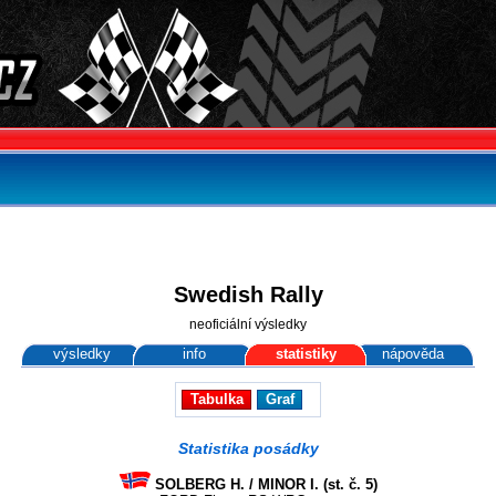
Swedish Rally
neoficiální výsledky
výsledky
info
statistiky
nápověda
Tabulka
Graf
Statistika posádky
SOLBERG H. / MINOR I. (st. č. 5)