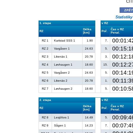
CIT
zpě
Statistik
1. etapa
v RZ
Délka
Čas v RZ
RZ
Poř.
[km]
Penal.
00:01:4
RZ 1
Karlstad SSS 1
1.90
7.
00:15:1
RZ 2
Vargåsen 1
24.63
5.
00:12:1
RZ 3
Likenäs 1
20.78
3.
00:12:2
RZ 4
Løvhaugen 1
18.60
15.
00:14:1
RZ 5
Vargåsen 2
24.63
5.
00:11:3
RZ 6
Likenäs 2
20.78
1.
00:10:5
RZ 7
Løvhaugen 2
18.60
5.
2. etapa
v RZ
Délka
Čas v RZ
RZ
Poř.
[km]
Penal.
00:09:4
RZ 8
Lesjöfors 1
14.49
5.
00:07:4
RZ 9
Sågen 1
14.23
7.