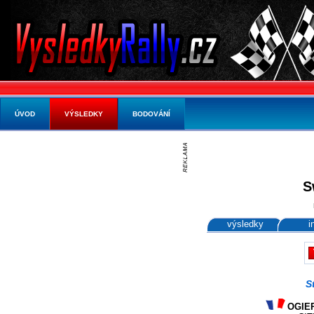
ÚVOD
VÝSLEDKY
BODOVÁNÍ
S
výsledky
i
S
OGIER 