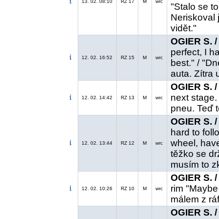
13. 02. 08:10
RZ 17
M
wrc
"Stalo se to
Neriskoval 
vidět."
OGIER S. /
perfect, I h
12. 02. 16:52
RZ 15
M
wrc
best." / "D
auta. Zítra
OGIER S. /
next stage.
12. 02. 14:42
RZ 13
M
wrc
pneu. Teď t
OGIER S. /
hard to foll
wheel, have
12. 02. 13:44
RZ 12
M
wrc
těžko se d
musím to zk
OGIER S. /
rim "Maybe 
12. 02. 10:26
RZ 10
M
wrc
málem z ráf
OGIER S. /