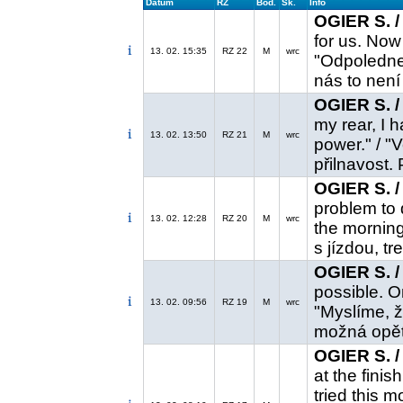
Datum
RZ
Bod.
Sk.
Info
OGIER S. /
for us. Now 
13. 02. 15:35
RZ 22
M
wrc
"Odpoledne 
nás to není 
OGIER S. /
my rear, I 
13. 02. 13:50
RZ 21
M
wrc
power." / 
přilnavost.
OGIER S. /
problem to 
13. 02. 12:28
RZ 20
M
wrc
the morning
s jízdou, tr
OGIER S. /
possible. O
13. 02. 09:56
RZ 19
M
wrc
"Myslíme, ž
možná opět 
OGIER S. /
at the finish
tried this m