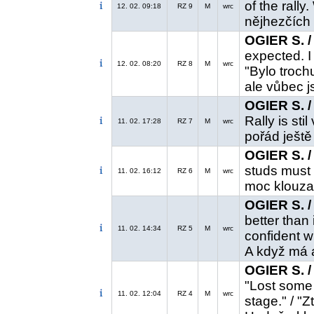
of the rall
12. 02. 09:18
RZ 9
M
wrc
nějhezčích 
OGIER S. /
expected. I
12. 02. 08:20
RZ 8
M
wrc
"Bylo troch
ale vůbec j
OGIER S. /
Rally is sti
11. 02. 17:28
RZ 7
M
wrc
pořád ještě
OGIER S. /
studs must 
11. 02. 16:12
RZ 6
M
wrc
moc klouzal
OGIER S. /
better than
11. 02. 14:34
RZ 5
M
wrc
confident wi
A když má a
OGIER S. /
"Lost some 
11. 02. 12:04
RZ 4
M
wrc
stage." / "Z