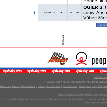
Hodně uklo
OGIER S. /
snow. Absol
11. 02. 08:22
RZ 2
M
wrc
Vůbec žádná
zpě
© Gladius-int
AutoSport.cz
Výsledky rally
portál plný her Stroj.cz
Netlás
Pomocnice
Témata
Gladius Security
G-akce
Klubové stránky
Osobní stránky
Tuning auto
Volby 2006
Ele
v
Vánoce svátky narozeniny
Státní zkratky
Seznam
Trezory pokladny
Staré hry
Luxusní kosmetika
Speciální práce
Jízdní kola
Kulomety
Pojišt?ní proti vlou
radla
venkovní grily