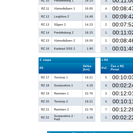
00:11:0
RZ 10
Fredriksberg 1
18.15
3.
00:08:4
RZ 11
Värmullsåsen 1
16.00
4.
00:09:4
RZ 12
Lesjöfors 2
14.49
3.
00:07:5
RZ 13
Sågen 2
14.23
2.
00:11:0
RZ 14
Fredriksberg 2
18.15
1.
00:08:4
RZ 15
Värmullsåsen 2
16.00
2.
00:01:4
RZ 16
Karlstad SSS 2
1.90
7.
3. etapa
v RZ
Délka
Čas v RZ
RZ
Poř.
[km]
Penal.
00:10:0
RZ 17
Torntorp 1
19.21
5.
00:02:2
RZ 18
Gustavsfors 1
4.16
4.
00:12:0
RZ 19
Rammen 1
22.76
3.
00:10:1
RZ 20
Torntorp 2
19.21
4.
00:12:2
RZ 21
Rammen 2
22.76
7.
Gustavsfors 2 -
00:02:2
RZ 22
4.16
1.
PwS