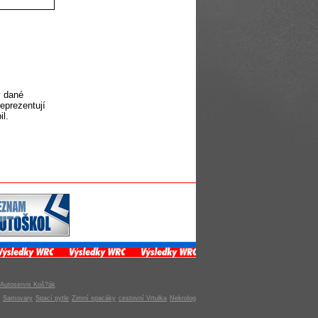
v dané
eprezentují
il.
Autoservis Koš?ák
Samovary
Spací pytle
Zimní spacáky
cestovní Vrtulka
Nekrolog