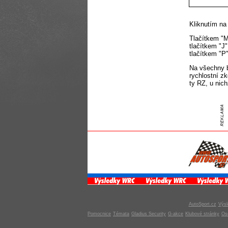
Kliknutím na
Tlačítkem "M
tlačítkem "J"
tlačítkem "P
Na všechny b
rychlostní z
ty RZ, u nic
AutoSport.cz
Výsl
Pomocnice
Témata
Gladius Security
G-akce
Klubové stránky
Os