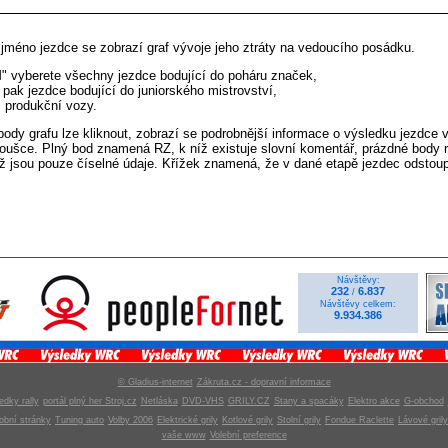
 jméno jezdce se zobrazí graf vývoje jeho ztráty na vedoucího posádku.
" vyberete všechny jezdce bodující do poháru značek,
 pak jezdce bodující do juniorského mistrovství,
" produkční vozy.
ody grafu lze kliknout, zobrazí se podrobnější informace o výsledku jezdce 
koušce. Plný bod znamená RZ, k níž existuje slovní komentář, prázdné body r
hž jsou pouze číselné údaje. Křížek znamená, že v dané etapě jezdec odstoup
Návštěvy:
232
6.837
/
Návštěvy celkem:
9.934.386
© Gladius-internet
Zákruta.cz - dopravní informace
edky rally
portál plný her Stroj.cz
Netláska
DVD-VHS
GRILY.CZ
Stany a spacáky
Elektro akce
G-obchod
obní stránky
Tuning auto
Volby 2006
Elektrické grily
Kotlové grily
Stolní grily
Fondue Raclette
Lávové grily
vaše www
Volební preference