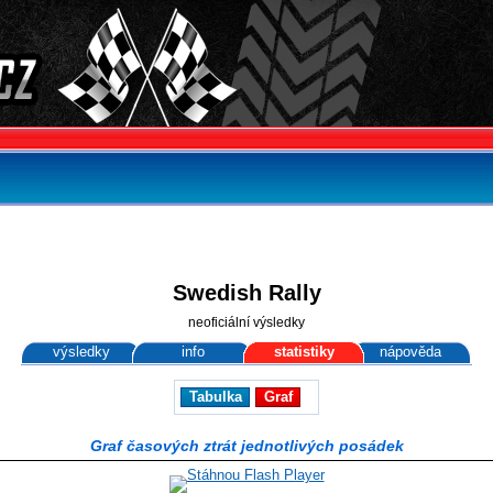
Swedish Rally
neoficiální výsledky
výsledky
info
statistiky
nápověda
Tabulka
Graf
Graf časových ztrát jednotlivých posádek