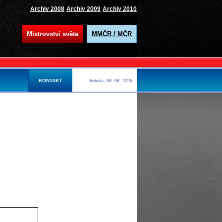
Archiv 2008
Archiv 2009
Archiv 2010
Mistrovství světa
MMČR / MČR
Sébastien Loeb s voz
KONTAKT
Sobota, 08. 08. 2026