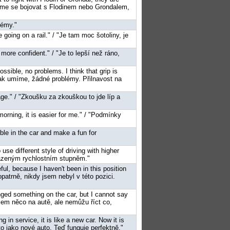
snažíme se bojovat s Flodinem nebo Grondalem,
lémy."
e going on a rail." / "Je tam moc šotoliny, je
e more confident." / "Je to lepší než ráno,
ossible, no problems. I think that grip is
, jak umíme, žádné problémy. Přilnavost na
tage." / "Zkoušku za zkouškou to jde líp a
morning, it is easier for me." / "Podmínky
ible in the car and make a fun for
use different style of driving with higher
řazeným rychlostním stupněm."
reful, because I haven't been in this position
patrně, nikdy jsem nebyl v této pozici.
anged something on the car, but I cannot say
jsem něco na autě, ale nemůžu říct co,
 in service, it is like a new car. Now it is
 to jako nové auto. Teď funguje perfektně."