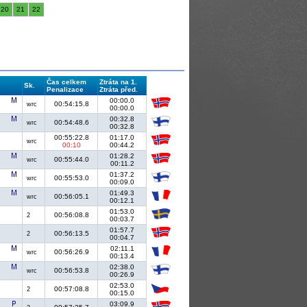
20
21
22
Čas celkem
Ztráta na 1.
Sk.
Penalizace
Ztráta před.
00:00.0
00:54:15.8
wrc
00:00.0
00:32.8
00:54:48.6
wrc
00:32.8
00:55:22.8
01:17.0
wrc
00:10
00:44.2
01:28.2
00:55:44.0
wrc
00:11.2
01:37.2
00:55:53.0
wrc
00:09.0
01:49.3
00:56:05.1
wrc
00:12.1
01:53.0
00:56:08.8
2
00:03.7
01:57.7
00:56:13.5
2
00:04.7
02:11.1
00:56:26.9
wrc
00:13.4
02:38.0
00:56:53.8
wrc
00:26.9
02:53.0
00:57:08.8
2
00:15.0
03:09.9