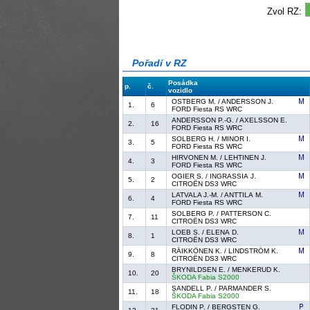
Zvol RZ:
Pořadí v RZ
Posádka
p.
č.
vozidlo
OSTBERG M. / ANDERSSON J.
1.
6
FORD Fiesta RS WRC
ANDERSSON P.-G. / AXELSSON E.
2.
16
FORD Fiesta RS WRC
SOLBERG H. / MINOR I.
3.
5
FORD Fiesta RS WRC
HIRVONEN M. / LEHTINEN J.
4.
3
FORD Fiesta RS WRC
OGIER S. / INGRASSIA J.
5.
2
CITROËN DS3 WRC
LATVALA J.-M. / ANTTILA M.
6.
4
FORD Fiesta RS WRC
SOLBERG P. / PATTERSON C.
7.
11
CITROËN DS3 WRC
LOEB S. / ELENA D.
8.
1
CITROËN DS3 WRC
RÄIKKÖNEN K. / LINDSTRÖM K.
9.
8
CITROËN DS3 WRC
BRYNILDSEN E. / MENKERUD K.
10.
20
ŠKODA Fabia S2000
SANDELL P. / PARMANDER S.
11.
18
ŠKODA Fabia S2000
FLODIN P. / BERGSTEN G.