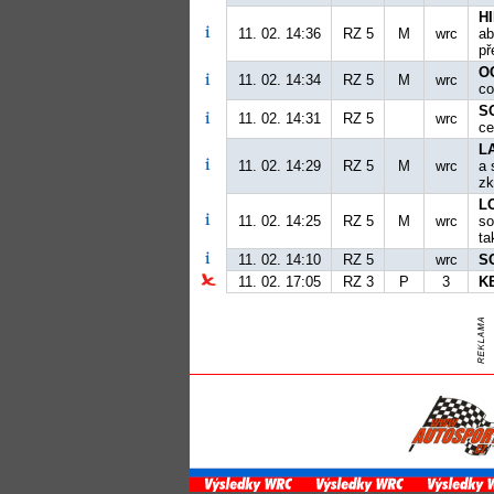
H
11. 02. 14:36
RZ 5
M
wrc
ab
př
OG
11. 02. 14:34
RZ 5
M
wrc
co
S
11. 02. 14:31
RZ 5
wrc
ce
LA
11. 02. 14:29
RZ 5
M
wrc
a 
zk
L
11. 02. 14:25
RZ 5
M
wrc
so
ta
11. 02. 14:10
RZ 5
wrc
S
11. 02. 17:05
RZ 3
P
3
K