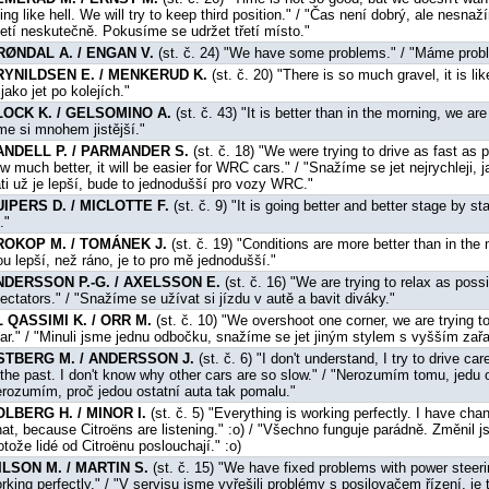
ying like hell. We will try to keep third position." / "Čas není dobrý, ale ne
 letí neskutečně. Pokusíme se udržet třetí místo."
RØNDAL A. / ENGAN V.
(st. č. 24) "We have some problems." / "Máme prob
RYNILDSEN E. / MENKERUD K.
(st. č. 20) "There is so much gravel, it is lik
 jako jet po kolejích."
LOCK K. / GELSOMINO A.
(st. č. 43) "It is better than in the morning, we ar
me si mnohem jistější."
ANDELL P. / PARMANDER S.
(st. č. 18) "We were trying to drive as fast as p
w much better, it will be easier for WRC cars." / "Snažíme se jet nejrychleji
ati už je lepší, bude to jednodušší pro vozy WRC."
UIPERS D. / MICLOTTE F.
(st. č. 9) "It is going better and better stage by s
."
ROKOP M. / TOMÁNEK J.
(st. č. 19) "Conditions are more better than in the 
ou lepší, než ráno, je to pro mě jednodušší."
NDERSSON P.-G. / AXELSSON E.
(st. č. 16) "We are trying to relax as poss
ectators." / "Snažíme se užívat si jízdu v autě a bavit diváky."
L QASSIMI K. / ORR M.
(st. č. 10) "We overshoot one corner, we are trying to 
ar." / "Minuli jsme jednu odbočku, snažíme se jet jiným stylem s vyšším za
STBERG M. / ANDERSSON J.
(st. č. 6) "I don't understand, I try to drive ca
 the past. I don't know why other cars are so slow." / "Nerozumím tomu, jedu o
rozumím, proč jedou ostatní auta tak pomalu."
OLBERG H. / MINOR I.
(st. č. 5) "Everything is working perfectly. I have ch
at, because Citroëns are listening." :o) / "Všechno funguje parádně. Změnil 
otože lidé od Citroënu poslouchají." :o)
ILSON M. / MARTIN S.
(st. č. 15) "We have fixed problems with power steering
rking perfectly." / "V servisu jsme vyřešili problémy s posilovačem řízení, je