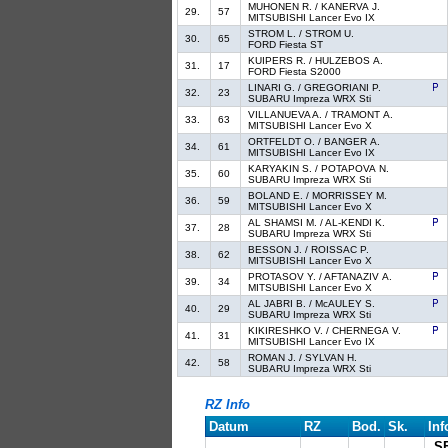
MUHONEN R. / KANERVA J.
29.
57
MITSUBISHI Lancer Evo IX
STROM L. / STROM U.
30.
65
FORD Fiesta ST
KUIPERS R. / HULZEBOS A.
31.
17
FORD Fiesta S2000
LINARI G. / GREGORIANI P.
32.
23
SUBARU Impreza WRX Sti
VILLANUEVA A. / TRAMONT A.
33.
63
MITSUBISHI Lancer Evo X
ORTFELDT O. / BANGER A.
34.
61
MITSUBISHI Lancer Evo IX
KARYAKIN S. / POTAPOVA N.
35.
60
SUBARU Impreza WRX Sti
BOLAND E. / MORRISSEY M.
36.
59
MITSUBISHI Lancer Evo X
AL SHAMSI M. / AL-KENDI K.
37.
28
SUBARU Impreza WRX Sti
BESSON J. / ROISSAC P.
38.
62
MITSUBISHI Lancer Evo X
PROTASOV Y. / AFTANAZIV A.
39.
34
MITSUBISHI Lancer Evo X
AL JABRI B. / McAULEY S.
40.
29
SUBARU Impreza WRX Sti
KIKIRESHKO V. / CHERNEGA V.
41.
31
MITSUBISHI Lancer Evo IX
ROMAN J. / SYLVAN H.
42.
58
SUBARU Impreza WRX Sti
RZ Info
Datum
RZ
Bod.
Sk.
Inf
S