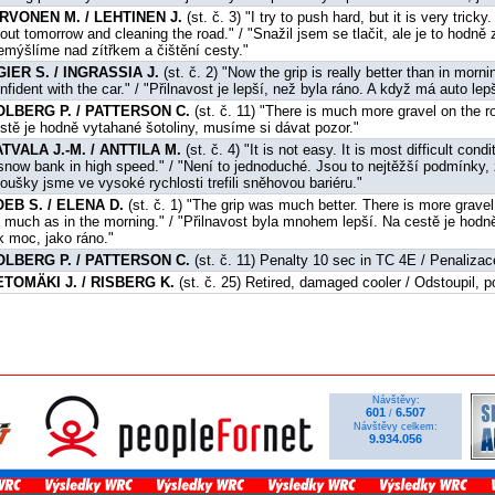
IRVONEN M. / LEHTINEN J.
(st. č. 3) "I try to push hard, but it is very tri
out tomorrow and cleaning the road." / "Snažil jsem se tlačit, ale je to hodně
emýšlíme nad zítřkem a čištění cesty."
IER S. / INGRASSIA J.
(st. č. 2) "Now the grip is really better than in morn
nfident with the car." / "Přilnavost je lepší, než byla ráno. A když má auto lepš
OLBERG P. / PATTERSON C.
(st. č. 11) "There is much more gravel on the roa
stě je hodně vytahané šotoliny, musíme si dávat pozor."
TVALA J.-M. / ANTTILA M.
(st. č. 4) "It is not easy. It is most difficult con
snow bank in high speed." / "Není to jednoduché. Jsou to nejtěžší podmínky,
oušky jsme ve vysoké rychlosti trefili sněhovou bariéru."
OEB S. / ELENA D.
(st. č. 1) "The grip was much better. There is more grave
 much as in the morning." / "Přilnavost byla mnohem lepší. Na cestě je hodně 
k moc, jako ráno."
OLBERG P. / PATTERSON C.
(st. č. 11) Penalty 10 sec in TC 4E / Penaliza
ETOMÄKI J. / RISBERG K.
(st. č. 25) Retired, damaged cooler / Odstoupil, 
Návštěvy:
601
6.507
/
Návštěvy celkem:
9.934.056