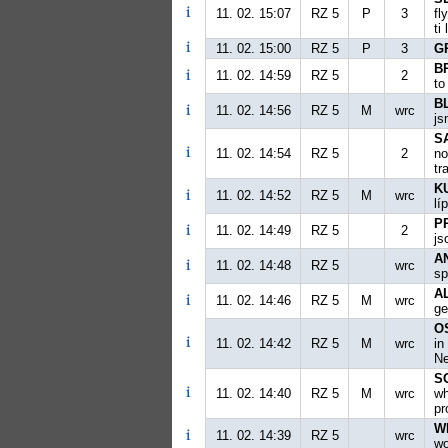
11. 02. 15:07
RZ 5
P
3
fl
ti
11. 02. 15:00
RZ 5
P
3
G
B
11. 02. 14:59
RZ 5
2
to
B
11. 02. 14:56
RZ 5
M
wrc
js
S
11. 02. 14:54
RZ 5
2
no
tr
K
11. 02. 14:52
RZ 5
M
wrc
líp
P
11. 02. 14:49
RZ 5
2
js
A
11. 02. 14:48
RZ 5
wrc
sp
A
11. 02. 14:46
RZ 5
M
wrc
ge
O
11. 02. 14:42
RZ 5
M
wrc
in
Ne
S
11. 02. 14:40
RZ 5
M
wrc
wh
pr
W
11. 02. 14:39
RZ 5
wrc
wo