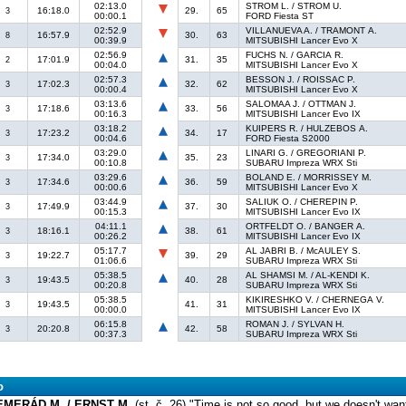
02:13.0
STROM L. / STROM U.
16:18.0
29.
65
3
00:00.1
FORD Fiesta ST
02:52.9
VILLANUEVA A. / TRAMONT A.
16:57.9
30.
63
8
00:39.9
MITSUBISHI Lancer Evo X
02:56.9
FUCHS N. / GARCIA R.
17:01.9
31.
35
2
00:04.0
MITSUBISHI Lancer Evo X
02:57.3
BESSON J. / ROISSAC P.
17:02.3
32.
62
3
00:00.4
MITSUBISHI Lancer Evo X
03:13.6
SALOMAA J. / OTTMAN J.
17:18.6
33.
56
3
00:16.3
MITSUBISHI Lancer Evo IX
03:18.2
KUIPERS R. / HULZEBOS A.
17:23.2
34.
17
3
00:04.6
FORD Fiesta S2000
03:29.0
LINARI G. / GREGORIANI P.
17:34.0
35.
23
3
00:10.8
SUBARU Impreza WRX Sti
03:29.6
BOLAND E. / MORRISSEY M.
17:34.6
36.
59
3
00:00.6
MITSUBISHI Lancer Evo X
03:44.9
SALIUK O. / CHEREPIN P.
17:49.9
37.
30
3
00:15.3
MITSUBISHI Lancer Evo IX
04:11.1
ORTFELDT O. / BANGER A.
18:16.1
38.
61
3
00:26.2
MITSUBISHI Lancer Evo IX
05:17.7
AL JABRI B. / McAULEY S.
19:22.7
39.
29
3
01:06.6
SUBARU Impreza WRX Sti
05:38.5
AL SHAMSI M. / AL-KENDI K.
19:43.5
40.
28
3
00:20.8
SUBARU Impreza WRX Sti
05:38.5
KIKIRESHKO V. / CHERNEGA V.
19:43.5
41.
31
3
00:00.0
MITSUBISHI Lancer Evo IX
06:15.8
ROMAN J. / SYLVAN H.
20:20.8
42.
58
3
00:37.3
SUBARU Impreza WRX Sti
o
EMERÁD M. / ERNST M.
(st. č. 26) "Time is not so good, but we doesn't want