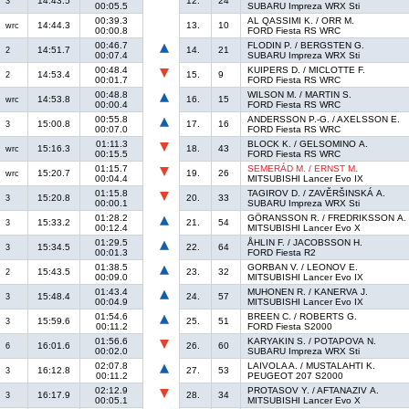
14:43.5
12.
24
3
00:05.5
SUBARU Impreza WRX Sti
00:39.3
AL QASSIMI K. / ORR M.
14:44.3
13.
10
wrc
00:00.8
FORD Fiesta RS WRC
00:46.7
FLODIN P. / BERGSTEN G.
14:51.7
14.
21
2
00:07.4
SUBARU Impreza WRX Sti
00:48.4
KUIPERS D. / MICLOTTE F.
14:53.4
15.
9
2
00:01.7
FORD Fiesta RS WRC
00:48.8
WILSON M. / MARTIN S.
14:53.8
16.
15
wrc
00:00.4
FORD Fiesta RS WRC
00:55.8
ANDERSSON P.-G. / AXELSSON E.
15:00.8
17.
16
3
00:07.0
FORD Fiesta RS WRC
01:11.3
BLOCK K. / GELSOMINO A.
15:16.3
18.
43
wrc
00:15.5
FORD Fiesta RS WRC
01:15.7
SEMERÁD M. / ERNST M.
15:20.7
19.
26
wrc
00:04.4
MITSUBISHI Lancer Evo IX
01:15.8
TAGIROV D. / ZAVĚRŠINSKÁ A.
15:20.8
20.
33
3
00:00.1
SUBARU Impreza WRX Sti
01:28.2
GÖRANSSON R. / FREDRIKSSON A.
15:33.2
21.
54
3
00:12.4
MITSUBISHI Lancer Evo X
01:29.5
ÅHLIN F. / JACOBSSON H.
15:34.5
22.
64
3
00:01.3
FORD Fiesta R2
01:38.5
GORBAN V. / LEONOV E.
15:43.5
23.
32
2
00:09.0
MITSUBISHI Lancer Evo IX
01:43.4
MUHONEN R. / KANERVA J.
15:48.4
24.
57
3
00:04.9
MITSUBISHI Lancer Evo IX
01:54.6
BREEN C. / ROBERTS G.
15:59.6
25.
51
3
00:11.2
FORD Fiesta S2000
01:56.6
KARYAKIN S. / POTAPOVA N.
16:01.6
26.
60
6
00:02.0
SUBARU Impreza WRX Sti
02:07.8
LAIVOLA A. / MUSTALAHTI K.
16:12.8
27.
53
3
00:11.2
PEUGEOT 207 S2000
02:12.9
PROTASOV Y. / AFTANAZIV A.
16:17.9
28.
34
3
00:05.1
MITSUBISHI Lancer Evo X