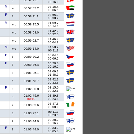
00:57:25.7
3
00:16.9
03:16.4
00:57:32.2
wrc
00:06.5
03:55.3
00:58:11.1
3
00:38.9
04:09.7
00:58:25.5
wrc
00:14.4
04:42.2
00:58:58.0
wrc
00:32.5
04:46.9
00:59:02.7
wrc
00:04.7
04:58.2
00:59:14.0
wrc
00:11.3
05:04.4
00:59:20.2
3
00:06.2
05:20.6
00:59:36.4
3
00:16.2
07:09.3
01:01:25.1
3
01:48.7
07:42.9
01:01:58.7
6
00:33.6
08:15.0
01:02:30.8
3
00:32.1
01:02:45.6
08:39.8
3
00:10
00:24.8
08:47.8
01:03:03.6
2
00:08.0
09:11.3
01:03:27.1
3
00:23.5
09:28.2
01:03:44.0
2
00:16.9
09:33.2
01:03:49.0
3
00:05.0