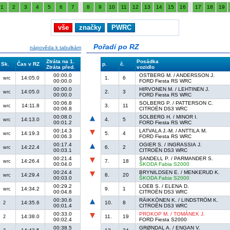
1
2
3
4
5
6
7
8
9
10
11
12
13
14
15
16
17
18
19
vše
značky
PWRC
Pořadí po RZ
nápověda k tabulkám
Ztráta na 1.
Posádka
Sk.
Čas v RZ
p.
č.
Ztráta před.
vozidlo
00:00.0
OSTBERG M. / ANDERSSON J.
14:05.0
1.
6
wrc
00:00.0
FORD Fiesta RS WRC
00:00.0
HIRVONEN M. / LEHTINEN J.
14:05.0
2.
3
wrc
00:00.0
FORD Fiesta RS WRC
00:06.8
SOLBERG P. / PATTERSON C.
14:11.8
3.
11
wrc
00:06.8
CITROËN DS3 WRC
00:08.0
SOLBERG H. / MINOR I.
14:13.0
4.
5
wrc
00:01.2
FORD Fiesta RS WRC
00:14.3
LATVALA J.-M. / ANTTILA M.
14:19.3
5.
4
wrc
00:06.3
FORD Fiesta RS WRC
00:17.4
OGIER S. / INGRASSIA J.
14:22.4
6.
2
wrc
00:03.1
CITROËN DS3 WRC
00:21.4
SANDELL P. / PARMANDER S.
14:26.4
7.
18
wrc
00:04.0
ŠKODA Fabia S2000
00:24.4
BRYNILDSEN E. / MENKERUD K.
14:29.4
8.
20
wrc
00:03.0
ŠKODA Fabia S2000
00:29.2
LOEB S. / ELENA D.
14:34.2
9.
1
wrc
00:04.8
CITROËN DS3 WRC
00:30.6
RÄIKKÖNEN K. / LINDSTRÖM K.
14:35.6
10.
8
2
00:01.4
CITROËN DS3 WRC
00:33.0
PROKOP M. / TOMÁNEK J.
14:38.0
11.
19
2
00:02.4
FORD Fiesta S2000
00:38.5
GRØNDAL A. / ENGAN V.