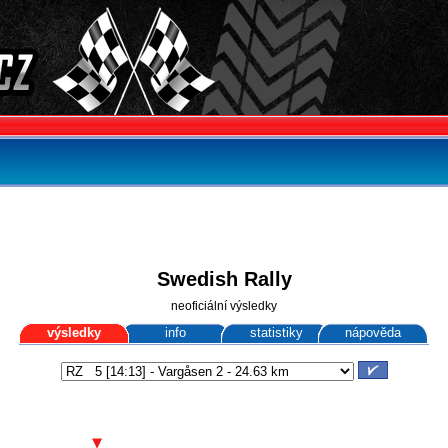
Swedish Rally
neoficiální výsledky
výsledky
info
statistiky
nápověda