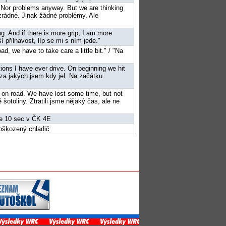
cky. Nor problems anyway. But we are thinking
 zrádné. Jinak žádné problémy. Ale
ing. And if there is more grip, I am more
í přilnavost, líp se mi s ním jede."
d, we have to take care a little bit." / "Na
ditions I have ever drive. On beginning we hit
 za jakých jsem kdy jel. Na začátku
l on road. We have lost some time, but not
šotoliny. Ztratili jsme nějaký čas, ale ne
ce 10 sec v ČK 4E
poškozený chladič