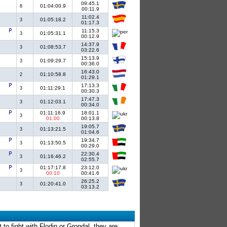
09:45.1
01:04:00.9
8
00:11.9
11:02.4
01:05:18.2
3
01:17.3
11:15.3
01:05:31.1
3
00:12.9
14:37.9
01:08:53.7
3
03:22.6
15:13.9
01:09:29.7
3
00:36.0
16:43.0
01:10:58.8
2
01:29.1
17:13.3
01:11:29.1
3
00:30.3
17:47.3
01:12:03.1
3
00:34.0
01:11:16.9
18:01.1
3
01:00
00:13.8
19:05.7
01:13:21.5
3
01:04.6
19:34.7
01:13:50.5
3
00:29.0
22:30.4
01:16:46.2
3
02:55.7
01:17:17.8
23:12.0
3
00:10
00:41.6
26:25.2
01:20:41.0
3
03:13.2
 to fight with Flodin or Grondal, they are