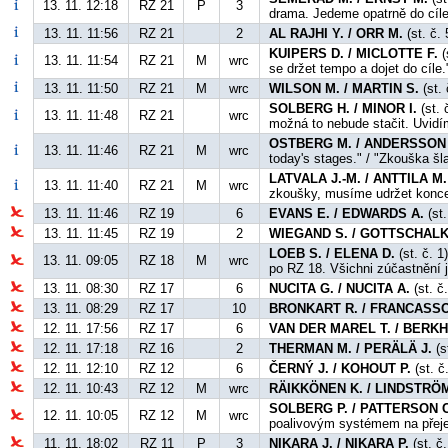
13. 11. 12:18
RZ 21
P
3
drama. Jedeme opatrně do cíle
13. 11. 11:56
RZ 21
2
AL RAJHI Y. / ORR M.
(st. č.
KUIPERS D. / MICLOTTE F.
(
13. 11. 11:54
RZ 21
M
wrc
se držet tempo a dojet do cíle.
13. 11. 11:50
RZ 21
M
wrc
WILSON M. / MARTIN S.
(st. 
SOLBERG H. / MINOR I.
(st. 
13. 11. 11:48
RZ 21
wrc
možná to nebude stačit. Uvidí
OSTBERG M. / ANDERSSON 
13. 11. 11:46
RZ 21
M
wrc
today's stages." / "Zkouška šl
LATVALA J.-M. / ANTTILA M.
13. 11. 11:40
RZ 21
M
wrc
zkoušky, musíme udržet konce
13. 11. 11:46
RZ 19
6
EVANS E. / EDWARDS A.
(st.
13. 11. 11:45
RZ 19
2
WIEGAND S. / GOTTSCHALK
LOEB S. / ELENA D.
(st. č. 1
13. 11. 09:05
RZ 18
M
wrc
po RZ 18. Všichni zúčastnění 
13. 11. 08:30
RZ 17
6
NUCITA G. / NUCITA A.
(st. č
13. 11. 08:29
RZ 17
10
BRONKART R. / FRANCASSO
12. 11. 17:56
RZ 17
6
VAN DER MAREL T. / BERKH
12. 11. 17:18
RZ 16
2
THERMAN M. / PERÄLÄ J.
(s
12. 11. 12:10
RZ 12
6
ČERNÝ J. / KOHOUT P.
(st. č
12. 11. 10:43
RZ 12
M
wrc
RÄIKKÖNEN K. / LINDSTRÖM
SOLBERG P. / PATTERSON C
12. 11. 10:05
RZ 12
M
wrc
poalivovým systémem na přej
11. 11. 18:02
RZ 11
P
3
NIKARA J. / NIKARA P.
(st. č.