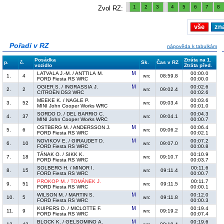
1
2
3
4
5
6
7
8
Zvol RZ:
vše
zn
Pořadí v RZ
nápověda k tabulkám
Posádka
Ztráta na 1.
p.
č.
Sk.
Čas v RZ
vozidlo
Ztráta před.
LATVALA J.-M. / ANTTILA M.
00:00.0
1.
4
08:59.8
wrc
FORD Fiesta RS WRC
00:00.0
OGIER S. / INGRASSIA J.
00:02.6
2.
2
09:02.4
wrc
CITROËN DS3 WRC
00:02.6
MEEKE K. / NAGLE P.
00:03.6
3.
52
09:03.4
wrc
MINI John Cooper Works WRC
00:01.0
SORDO D. / DEL BARRIO C.
00:04.3
4.
37
09:04.1
wrc
MINI John Cooper Works WRC
00:00.7
OSTBERG M. / ANDERSSON J.
00:06.4
5.
6
09:06.2
wrc
FORD Fiesta RS WRC
00:02.1
NOVIKOV E. / GIRAUDET D.
00:07.2
6.
10
09:07.0
wrc
FORD Fiesta RS WRC
00:00.8
TÄNAK O. / SIKK K.
00:10.9
7.
18
09:10.7
wrc
FORD Fiesta RS WRC
00:03.7
SOLBERG H. / MINOR I.
00:11.6
8.
15
09:11.4
wrc
FORD Fiesta RS WRC
00:00.7
PROKOP M. / TOMÁNEK J.
00:11.7
9.
51
09:11.5
wrc
FORD Fiesta RS WRC
00:00.1
WILSON M. / MARTIN S.
00:12.0
10.
5
09:11.8
wrc
FORD Fiesta RS WRC
00:00.3
KUIPERS D. / MICLOTTE F.
00:19.4
11.
9
09:19.2
wrc
FORD Fiesta RS WRC
00:07.4
BLOCK K. / GELSOMINO A.
00:19.6