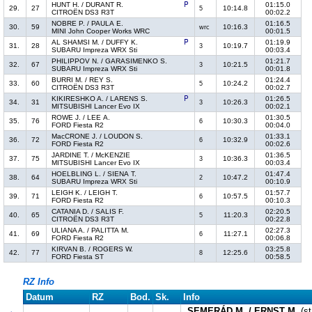
HUNT H. / DURANT R.
01:15.0
29.
27
10:14.8
5
CITROËN DS3 R3T
00:02.2
NOBRE P. / PAULA E.
01:16.5
30.
59
10:16.3
wrc
MINI John Cooper Works WRC
00:01.5
AL SHAMSI M. / DUFFY K.
01:19.9
31.
28
10:19.7
3
SUBARU Impreza WRX Sti
00:03.4
PHILIPPOV N. / GARASIMENKO S.
01:21.7
32.
67
10:21.5
3
SUBARU Impreza WRX Sti
00:01.8
BURRI M. / REY S.
01:24.4
33.
60
10:24.2
5
CITROËN DS3 R3T
00:02.7
KIKIRESHKO A. / LARENS S.
01:26.5
34.
31
10:26.3
3
MITSUBISHI Lancer Evo IX
00:02.1
ROWE J. / LEE A.
01:30.5
35.
76
10:30.3
6
FORD Fiesta R2
00:04.0
MacCRONE J. / LOUDON S.
01:33.1
36.
72
10:32.9
6
FORD Fiesta R2
00:02.6
JARDINE T. / McKENZIE
01:36.5
37.
75
10:36.3
3
MITSUBISHI Lancer Evo IX
00:03.4
HOELBLING L. / SIENA T.
01:47.4
38.
64
10:47.2
2
SUBARU Impreza WRX Sti
00:10.9
LEIGH K. / LEIGH T.
01:57.7
39.
71
10:57.5
6
FORD Fiesta R2
00:10.3
CATANIA D. / SALIS F.
02:20.5
40.
65
11:20.3
5
CITROËN DS3 R3T
00:22.8
ULIANA A. / PALITTA M.
02:27.3
41.
69
11:27.1
6
FORD Fiesta R2
00:06.8
KIRVAN B. / ROGERS W.
03:25.8
42.
77
12:25.6
8
FORD Fiesta ST
00:58.5
RZ Info
Datum
RZ
Bod.
Sk.
Info
SEMERÁD M. / ERNST M.
(st