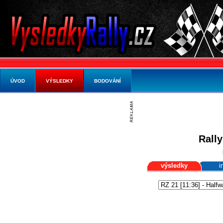
ÚVOD
VÝSLEDKY
BODOVÁNÍ
Rally
výsledky
i