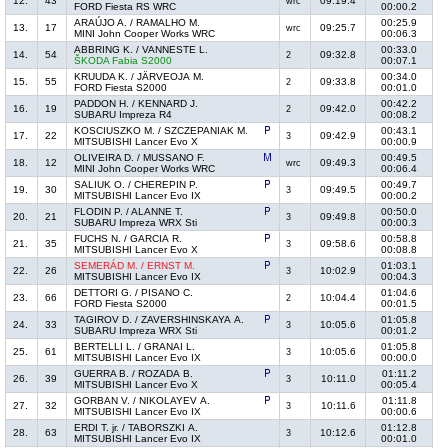
12.
43
09:19.4
wrc
FORD Fiesta RS WRC
00:00.2
ARAÚJO A. / RAMALHO M.
00:25.9
13.
17
09:25.7
wrc
MINI John Cooper Works WRC
00:06.3
ABBRING K. / VANNESTE L.
00:33.0
14.
54
09:32.8
2
ŠKODA Fabia S2000
00:07.1
KRUUDA K. / JÄRVEOJA M.
00:34.0
15.
55
09:33.8
2
FORD Fiesta S2000
00:01.0
PADDON H. / KENNARD J.
00:42.2
16.
19
09:42.0
2
SUBARU Impreza R4
00:08.2
KOSCIUSZKO M. / SZCZEPANIAK M.
00:43.1
17.
22
09:42.9
3
MITSUBISHI Lancer Evo X
00:00.9
OLIVEIRA D. / MUSSANO F.
00:49.5
18.
12
09:49.3
wrc
MINI John Cooper Works WRC
00:06.4
SALIUK O. / CHEREPIN P.
00:49.7
19.
30
09:49.5
3
MITSUBISHI Lancer Evo IX
00:00.2
FLODIN P. / ALANNE T.
00:50.0
20.
21
09:49.8
3
SUBARU Impreza WRX Sti
00:00.3
FUCHS N. / GARCIA R.
00:58.8
21.
35
09:58.6
3
MITSUBISHI Lancer Evo X
00:08.8
SEMERÁD M. / ERNST M.
01:03.1
22.
26
10:02.9
3
MITSUBISHI Lancer Evo IX
00:04.3
DETTORI G. / PISANO C.
01:04.6
23.
66
10:04.4
2
FORD Fiesta S2000
00:01.5
TAGIROV D. / ZAVERSHINSKAYA A.
01:05.8
24.
33
10:05.6
3
SUBARU Impreza WRX Sti
00:01.2
BERTELLI L. / GRANAI L.
01:05.8
25.
61
10:05.6
3
MITSUBISHI Lancer Evo IX
00:00.0
GUERRA B. / ROZADA B.
01:11.2
26.
39
10:11.0
3
MITSUBISHI Lancer Evo X
00:05.4
GORBAN V. / NIKOLAYEV A.
01:11.8
27.
32
10:11.6
3
MITSUBISHI Lancer Evo IX
00:00.6
ERDI T. jr. / TABORSZKI A.
01:12.8
28.
63
10:12.6
3
MITSUBISHI Lancer Evo IX
00:01.0