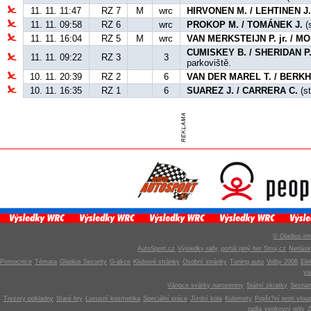
11. 11. 11:47
RZ 7
M
wrc
HIRVONEN M. / LEHTINEN J
11. 11. 09:58
RZ 6
wrc
PROKOP M. / TOMÁNEK J.
(s
11. 11. 16:04
RZ 5
M
wrc
VAN MERKSTEIJN P. jr. / 
CUMISKEY B. / SHERIDAN P
11. 11. 09:22
RZ 3
3
parkoviště.
10. 11. 20:39
RZ 2
6
VAN DER MAREL T. / BERKH
10. 11. 16:35
RZ 1
6
SUAREZ J. / CARRERA C.
(st
© Gladius-int
AutoSport.cz
Výsledky rally
portál plný her Stroj.cz
Netlás
Pomocnice
Témata
Gladius Security
G-akce
Klubové stránky
Osobní stránky
Tuning auto
Volby 2006
Ele
v
Vánoce svátky narozeniny
Státní zkratky
Seznam
Trezory pokladny
Staré hry
Luxusní kosmetika
Speciální práce
Jízdní kola
Kulomety
Pojišt?ní proti vlou
radla
venkovní grily