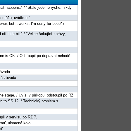
what happens." / "Stále jedeme ryche, nikdy
 co můžu, uvidíme."
wer, but it works. I'm sorry for Loeb" /
f little bit." / "Velice šokující zprávy,
yone is OK. / Odstoupil po dopravní nehodě
závada.
cká závada.
.
 the stage. / Uvízl v příkopu, odstoupil po RZ.
ion to SS 12. / Technický problém s
upil v servisu po RZ 7.
trať, ulomené kolo.
ať.