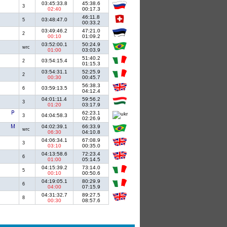
03:45:33.8
45:38.6
3
02:40
00:17.3
46:11.8
03:48:47.0
5
00:33.2
03:49:46.2
47:21.0
2
00:10
01:09.2
03:52:00.1
50:24.9
wrc
01:00
03:03.9
51:40.2
03:54:15.4
2
01:15.3
03:54:31.1
52:25.9
2
00:30
00:45.7
56:38.3
03:59:13.5
6
04:12.4
04:01:11.4
59:56.2
3
01:20
03:17.9
62:23.1
04:04:58.3
3
02:26.9
04:02:39.1
66:33.9
wrc
06:30
04:10.8
04:06:34.1
67:08.9
3
03:10
00:35.0
04:13:58.6
72:23.4
6
01:00
05:14.5
04:15:39.2
73:14.0
5
00:10
00:50.6
04:19:05.1
80:29.9
6
04:00
07:15.9
04:31:32.7
89:27.5
8
00:30
08:57.6