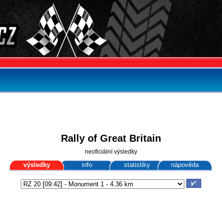
Rally of Great Britain
neoficiální výsledky
výsledky
info
statistiky
nápověda