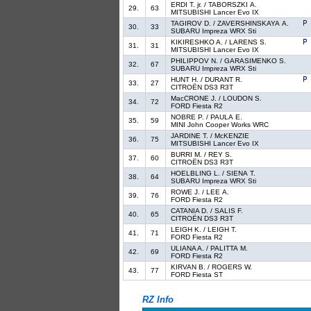
ERDI T. jr. / TABORSZKI A.
29.
63
MITSUBISHI Lancer Evo IX
TAGIROV D. / ZAVERSHINSKAYA A.
30.
33
SUBARU Impreza WRX Sti
KIKIRESHKO A. / LARENS S.
31.
31
MITSUBISHI Lancer Evo IX
PHILIPPOV N. / GARASIMENKO S.
32.
67
SUBARU Impreza WRX Sti
HUNT H. / DURANT R.
33.
27
CITROËN DS3 R3T
MacCRONE J. / LOUDON S.
34.
72
FORD Fiesta R2
NOBRE P. / PAULA E.
35.
59
MINI John Cooper Works WRC
JARDINE T. / McKENZIE
36.
75
MITSUBISHI Lancer Evo IX
BURRI M. / REY S.
37.
60
CITROËN DS3 R3T
HOELBLING L. / SIENA T.
38.
64
SUBARU Impreza WRX Sti
ROWE J. / LEE A.
39.
76
FORD Fiesta R2
CATANIA D. / SALIS F.
40.
65
CITROËN DS3 R3T
LEIGH K. / LEIGH T.
41.
71
FORD Fiesta R2
ULIANA A. / PALITTA M.
42.
69
FORD Fiesta R2
KIRVAN B. / ROGERS W.
43.
77
FORD Fiesta ST
RZ Info