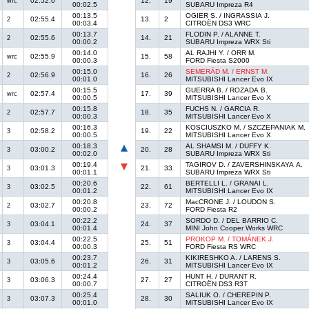
02:52.0
12.
19
wrc
00:02.5
SUBARU Impreza R4
00:13.5
OGIER S. / INGRASSIA J.
02:55.4
13.
2
2
00:03.4
CITROËN DS3 WRC
00:13.7
FLODIN P. / ALANNE T.
02:55.6
14.
21
2
00:00.2
SUBARU Impreza WRX Sti
00:14.0
AL RAJHI Y. / ORR M.
02:55.9
15.
58
wrc
00:00.3
FORD Fiesta S2000
00:15.0
SEMERÁD M. / ERNST M.
02:56.9
16.
26
2
00:01.0
MITSUBISHI Lancer Evo IX
00:15.5
GUERRA B. / ROZADA B.
02:57.4
17.
39
wrc
00:00.5
MITSUBISHI Lancer Evo X
00:15.8
FUCHS N. / GARCIA R.
02:57.7
18.
35
2
00:00.3
MITSUBISHI Lancer Evo X
00:16.3
KOSCIUSZKO M. / SZCZEPANIAK M.
02:58.2
19.
22
3
00:00.5
MITSUBISHI Lancer Evo X
00:18.3
AL SHAMSI M. / DUFFY K.
03:00.2
20.
28
3
00:02.0
SUBARU Impreza WRX Sti
00:19.4
TAGIROV D. / ZAVERSHINSKAYA A.
03:01.3
21.
33
3
00:01.1
SUBARU Impreza WRX Sti
00:20.6
BERTELLI L. / GRANAI L.
03:02.5
22.
61
3
00:01.2
MITSUBISHI Lancer Evo IX
00:20.8
MacCRONE J. / LOUDON S.
03:02.7
23.
72
2
00:00.2
FORD Fiesta R2
00:22.2
SORDO D. / DEL BARRIO C.
03:04.1
24.
37
3
00:01.4
MINI John Cooper Works WRC
00:22.5
PROKOP M. / TOMÁNEK J.
03:04.4
25.
51
3
00:00.3
FORD Fiesta RS WRC
00:23.7
KIKIRESHKO A. / LARENS S.
03:05.6
26.
31
3
00:01.2
MITSUBISHI Lancer Evo IX
00:24.4
HUNT H. / DURANT R.
03:06.3
27.
27
3
00:00.7
CITROËN DS3 R3T
00:25.4
SALIUK O. / CHEREPIN P.
03:07.3
28.
30
3
00:01.0
MITSUBISHI Lancer Evo IX