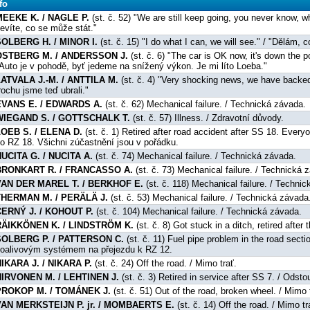
fo
MEEKE K. / NAGLE P.
(st. č. 52) "We are still keep going, you never know, 
evíte, co se může stát."
SOLBERG H. / MINOR I.
(st. č. 15) "I do what I can, we will see." / "Dělám,
OSTBERG M. / ANDERSSON J.
(st. č. 6) "The car is OK now, it's down the po
Auto je v pohodě, byť jedeme na snížený výkon. Je mi líto Loeba."
ATVALA J.-M. / ANTTILA M.
(st. č. 4) "Very shocking news, we have backed of
rochu jsme teď ubrali."
EVANS E. / EDWARDS A.
(st. č. 62) Mechanical failure. / Technická závada.
WIEGAND S. / GOTTSCHALK T.
(st. č. 57) Illness. / Zdravotní důvody.
LOEB S. / ELENA D.
(st. č. 1) Retired after road accident after SS 18. Ever
o RZ 18. Všichni zúčastnění jsou v pořádku.
UCITA G. / NUCITA A.
(st. č. 74) Mechanical failure. / Technická závada.
BRONKART R. / FRANCASSO A.
(st. č. 73) Mechanical failure. / Technická 
VAN DER MAREL T. / BERKHOF E.
(st. č. 118) Mechanical failure. / Techni
THERMAN M. / PERÄLÄ J.
(st. č. 53) Mechanical failure. / Technická závada
ČERNÝ J. / KOHOUT P.
(st. č. 104) Mechanical failure. / Technická závada.
RÄIKKÖNEN K. / LINDSTRÖM K.
(st. č. 8) Got stuck in a ditch, retired after
SOLBERG P. / PATTERSON C.
(st. č. 11) Fuel pipe problem in the road sect
oalivovým systémem na přejezdu k RZ 12.
IKARA J. / NIKARA P.
(st. č. 24) Off the road. / Mimo trať.
HIRVONEN M. / LEHTINEN J.
(st. č. 3) Retired in service after SS 7. / Odsto
PROKOP M. / TOMÁNEK J.
(st. č. 51) Out of the road, broken wheel. / Mimo 
VAN MERKSTEIJN P. jr. / MOMBAERTS E.
(st. č. 14) Off the road. / Mimo tr