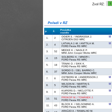
1
Zvol RZ:
Pořadí v RZ
Posádka
p.
č.
vozidlo
OGIER S. / INGRASSIA J.
1.
2
CITROËN DS3 WRC
LATVALA J.-M. / ANTTILA M.
2.
4
FORD Fiesta RS WRC
MEEKE K. / NAGLE P.
3.
52
MINI John Cooper Works WRC
SOLBERG H. / MINOR I.
4.
15
FORD Fiesta RS WRC
TÄNAK O. / SIKK K.
5.
18
FORD Fiesta RS WRC
SORDO D. / DEL BARRIO C.
6.
37
MINI John Cooper Works WRC
OSTBERG M. / ANDERSSON J.
7.
6
FORD Fiesta RS WRC
WILSON M. / MARTIN S.
8.
5
FORD Fiesta RS WRC
KUIPERS D. / MICLOTTE F.
9.
9
FORD Fiesta RS WRC
PROKOP M. / TOMÁNEK J.
10.
51
FORD Fiesta RS WRC
BLOCK K. / GELSOMINO A.
11.
43
FORD Fiesta RS WRC
ARAÚJO A. / RAMALHO M.