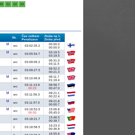
20
21
22
23
Čas celkem
Ztráta na 1.
Sk.
Penalizace
Ztráta před.
00:00.0
03:02:35.2
wrc
00:00.0
03:19.5
03:05:54.7
wrc
03:19.5
06:31.0
03:09:06.2
wrc
03:11.5
06:52.3
03:09:27.5
wrc
00:21.3
08:11.7
03:10:46.9
wrc
01:19.4
03:11:13.9
08:58.7
wrc
00:20
00:47.0
09:21.1
03:11:56.3
wrc
00:22.4
09:21.8
03:11:57.0
wrc
00:00.7
03:16:52.0
15:06.8
wrc
00:50
05:45.0
15:46.5
03:18:21.7
wrc
00:39.7
16:23.3
03:18:58.5
2
00:36.8
16:55.6