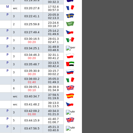
03:19:30.8
2
00:32.3
17:52.6
03:20:27.8
wrc
00:57.0
20:05.9
03:22:41.1
3
02:13.3
23:24.6
03:25:59.8
2
03:18.7
25:14.2
03:27:49.4
3
01:49.6
03:30:16.5
28:01.3
3
00:20
02:47.1
31:49.9
03:34:25.1
3
03:48.6
03:34:46.3
32:31.1
3
00:20
00:41.2
33:13.5
03:35:48.7
3
00:42.4
03:35:30.9
33:15.7
3
00:20
00:02.2
03:36:00.2
35:05.0
3
01:40
01:49.3
03:39:05.1
36:39.9
6
00:10
01:34.9
37:59.5
03:40:34.7
wrc
01:19.6
39:13.0
03:41:48.2
wrc
01:13.5
03:42:09.2
40:34.0
3
01:00
01:21.0
41:40.7
03:44:15.9
5
01:06.7
45:21.3
03:47:56.5
3
03:40.6