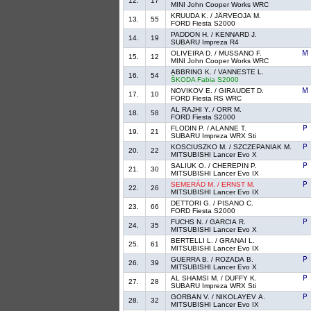
12.
17
MINI John Cooper Works WRC
KRUUDA K. / JÄRVEOJA M.
13.
55
FORD Fiesta S2000
PADDON H. / KENNARD J.
14.
19
SUBARU Impreza R4
OLIVEIRA D. / MUSSANO F.
15.
12
MINI John Cooper Works WRC
ABBRING K. / VANNESTE L.
16.
54
ŠKODA Fabia S2000
NOVIKOV E. / GIRAUDET D.
17.
10
FORD Fiesta RS WRC
AL RAJHI Y. / ORR M.
18.
58
FORD Fiesta S2000
FLODIN P. / ALANNE T.
19.
21
SUBARU Impreza WRX Sti
KOSCIUSZKO M. / SZCZEPANIAK M.
20.
22
MITSUBISHI Lancer Evo X
SALIUK O. / CHEREPIN P.
21.
30
MITSUBISHI Lancer Evo IX
SEMERÁD M. / ERNST M.
22.
26
MITSUBISHI Lancer Evo IX
DETTORI G. / PISANO C.
23.
66
FORD Fiesta S2000
FUCHS N. / GARCIA R.
24.
35
MITSUBISHI Lancer Evo X
BERTELLI L. / GRANAI L.
25.
61
MITSUBISHI Lancer Evo IX
GUERRA B. / ROZADA B.
26.
39
MITSUBISHI Lancer Evo X
AL SHAMSI M. / DUFFY K.
27.
28
SUBARU Impreza WRX Sti
GORBAN V. / NIKOLAYEV A.
28.
32
MITSUBISHI Lancer Evo IX