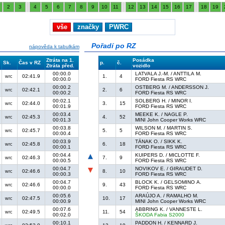
2
3
4
5
6
7
8
9
10
11
12
13
14
15
16
17
18
19
vše
značky
PWRC
Pořadí po RZ
nápověda k tabulkám
Ztráta na 1.
Posádka
Sk.
Čas v RZ
p.
č.
Ztráta před.
vozidlo
00:00.0
LATVALA J.-M. / ANTTILA M.
02:41.9
1.
4
wrc
00:00.0
FORD Fiesta RS WRC
00:00.2
OSTBERG M. / ANDERSSON J.
02:42.1
2.
6
wrc
00:00.2
FORD Fiesta RS WRC
00:02.1
SOLBERG H. / MINOR I.
02:44.0
3.
15
wrc
00:01.9
FORD Fiesta RS WRC
00:03.4
MEEKE K. / NAGLE P.
02:45.3
4.
52
wrc
00:01.3
MINI John Cooper Works WRC
00:03.8
WILSON M. / MARTIN S.
02:45.7
5.
5
wrc
00:00.4
FORD Fiesta RS WRC
00:03.9
TÄNAK O. / SIKK K.
02:45.8
6.
18
wrc
00:00.1
FORD Fiesta RS WRC
00:04.4
KUIPERS D. / MICLOTTE F.
02:46.3
7.
9
wrc
00:00.5
FORD Fiesta RS WRC
00:04.7
NOVIKOV E. / GIRAUDET D.
02:46.6
8.
10
wrc
00:00.3
FORD Fiesta RS WRC
00:04.7
BLOCK K. / GELSOMINO A.
02:46.6
9.
43
wrc
00:00.0
FORD Fiesta RS WRC
00:05.6
ARAÚJO A. / RAMALHO M.
02:47.5
10.
17
wrc
00:00.9
MINI John Cooper Works WRC
00:07.6
ABBRING K. / VANNESTE L.
02:49.5
11.
54
wrc
00:02.0
ŠKODA Fabia S2000
00:10.1
PADDON H. / KENNARD J.