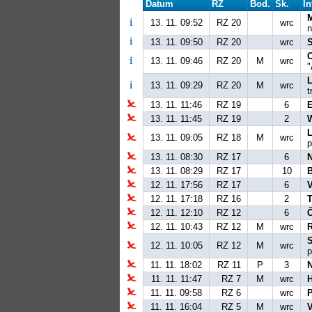
Datum
RZ
Bod.
Sk.
In
13. 11. 09:52
RZ 20
wrc
n
13. 11. 09:50
RZ 20
wrc
13. 11. 09:46
RZ 20
M
wrc
"
L
13. 11. 09:29
RZ 20
M
wrc
t
13. 11. 11:46
RZ 19
6
13. 11. 11:45
RZ 19
2
13. 11. 09:05
RZ 18
M
wrc
p
13. 11. 08:30
RZ 17
6
N
13. 11. 08:29
RZ 17
10
12. 11. 17:56
RZ 17
6
12. 11. 17:18
RZ 16
2
12. 11. 12:10
RZ 12
6
12. 11. 10:43
RZ 12
M
wrc
12. 11. 10:05
RZ 12
M
wrc
p
11. 11. 18:02
RZ 11
P
3
N
11. 11. 11:47
RZ 7
M
wrc
11. 11. 09:58
RZ 6
wrc
11. 11. 16:04
RZ 5
M
wrc