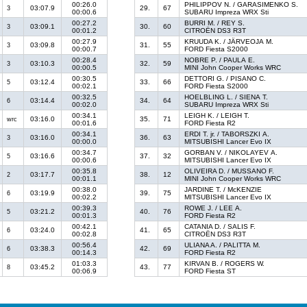
00:26.0
PHILIPPOV N. / GARASIMENKO S.
03:07.9
29.
67
3
00:00.6
SUBARU Impreza WRX Sti
00:27.2
BURRI M. / REY S.
03:09.1
30.
60
3
00:01.2
CITROËN DS3 R3T
00:27.9
KRUUDA K. / JÄRVEOJA M.
03:09.8
31.
55
3
00:00.7
FORD Fiesta S2000
00:28.4
NOBRE P. / PAULA E.
03:10.3
32.
59
3
00:00.5
MINI John Cooper Works WRC
00:30.5
DETTORI G. / PISANO C.
03:12.4
33.
66
5
00:02.1
FORD Fiesta S2000
00:32.5
HOELBLING L. / SIENA T.
03:14.4
34.
64
6
00:02.0
SUBARU Impreza WRX Sti
00:34.1
LEIGH K. / LEIGH T.
03:16.0
35.
71
wrc
00:01.6
FORD Fiesta R2
00:34.1
ERDI T. jr. / TABORSZKI A.
03:16.0
36.
63
3
00:00.0
MITSUBISHI Lancer Evo IX
00:34.7
GORBAN V. / NIKOLAYEV A.
03:16.6
37.
32
5
00:00.6
MITSUBISHI Lancer Evo IX
00:35.8
OLIVEIRA D. / MUSSANO F.
03:17.7
38.
12
2
00:01.1
MINI John Cooper Works WRC
00:38.0
JARDINE T. / McKENZIE
03:19.9
39.
75
6
00:02.2
MITSUBISHI Lancer Evo IX
00:39.3
ROWE J. / LEE A.
03:21.2
40.
76
5
00:01.3
FORD Fiesta R2
00:42.1
CATANIA D. / SALIS F.
03:24.0
41.
65
6
00:02.8
CITROËN DS3 R3T
00:56.4
ULIANA A. / PALITTA M.
03:38.3
42.
69
6
00:14.3
FORD Fiesta R2
01:03.3
KIRVAN B. / ROGERS W.
03:45.2
43.
77
8
00:06.9
FORD Fiesta ST