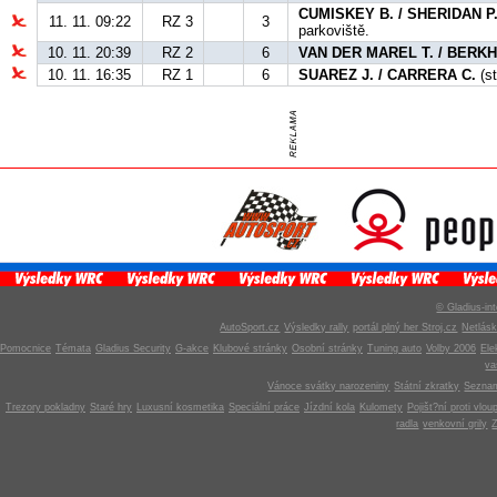
CUMISKEY B. / SHERIDAN P
11. 11. 09:22
RZ 3
3
parkoviště.
10. 11. 20:39
RZ 2
6
VAN DER MAREL T. / BERKH
10. 11. 16:35
RZ 1
6
SUAREZ J. / CARRERA C.
(st
© Gladius-int
AutoSport.cz
Výsledky rally
portál plný her Stroj.cz
Netlás
Pomocnice
Témata
Gladius Security
G-akce
Klubové stránky
Osobní stránky
Tuning auto
Volby 2006
Ele
v
Vánoce svátky narozeniny
Státní zkratky
Seznam
Trezory pokladny
Staré hry
Luxusní kosmetika
Speciální práce
Jízdní kola
Kulomety
Pojišt?ní proti vlou
radla
venkovní grily