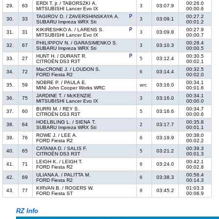
ERDI T. jr. / TABORSZKI A.
00:26.0
29.
63
03:07.9
3
MITSUBISHI Lancer Evo IX
00:00.6
TAGIROV D. / ZAVERSHINSKAYA A.
00:27.2
30.
33
03:09.1
3
SUBARU Impreza WRX Sti
00:01.2
KIKIRESHKO A. / LARENS S.
00:27.9
31.
31
03:09.8
3
MITSUBISHI Lancer Evo IX
00:00.7
PHILIPPOV N. / GARASIMENKO S.
00:28.4
32.
67
03:10.3
3
SUBARU Impreza WRX Sti
00:00.5
HUNT H. / DURANT R.
00:30.5
33.
27
03:12.4
5
CITROËN DS3 R3T
00:02.1
MacCRONE J. / LOUDON S.
00:32.5
34.
72
03:14.4
6
FORD Fiesta R2
00:02.0
NOBRE P. / PAULA E.
00:34.1
35.
59
03:16.0
wrc
MINI John Cooper Works WRC
00:01.6
JARDINE T. / McKENZIE
00:34.1
36.
75
03:16.0
3
MITSUBISHI Lancer Evo IX
00:00.0
BURRI M. / REY S.
00:34.7
37.
60
03:16.6
5
CITROËN DS3 R3T
00:00.6
HOELBLING L. / SIENA T.
00:35.8
38.
64
03:17.7
2
SUBARU Impreza WRX Sti
00:01.1
ROWE J. / LEE A.
00:38.0
39.
76
03:19.9
6
FORD Fiesta R2
00:02.2
CATANIA D. / SALIS F.
00:39.3
40.
65
03:21.2
5
CITROËN DS3 R3T
00:01.3
LEIGH K. / LEIGH T.
00:42.1
41.
71
03:24.0
6
FORD Fiesta R2
00:02.8
ULIANA A. / PALITTA M.
00:56.4
42.
69
03:38.3
6
FORD Fiesta R2
00:14.3
KIRVAN B. / ROGERS W.
01:03.3
43.
77
03:45.2
8
FORD Fiesta ST
00:06.9
RZ Info