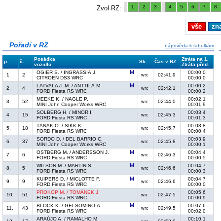
1
2
3
4
5
6
7
8
Zvol RZ:
vše
zn
Pořadí v RZ
nápověda k tabulkám
Posádka
Ztráta na 1.
p.
č.
Sk.
Čas v RZ
vozidlo
Ztráta před.
OGIER S. / INGRASSIA J.
00:00.0
1.
2
02:41.9
wrc
CITROËN DS3 WRC
00:00.0
LATVALA J.-M. / ANTTILA M.
00:00.2
2.
4
02:42.1
wrc
FORD Fiesta RS WRC
00:00.2
MEEKE K. / NAGLE P.
00:02.1
3.
52
02:44.0
wrc
MINI John Cooper Works WRC
00:01.9
SOLBERG H. / MINOR I.
00:03.4
4.
15
02:45.3
wrc
FORD Fiesta RS WRC
00:01.3
TÄNAK O. / SIKK K.
00:03.8
5.
18
02:45.7
wrc
FORD Fiesta RS WRC
00:00.4
SORDO D. / DEL BARRIO C.
00:03.9
6.
37
02:45.8
wrc
MINI John Cooper Works WRC
00:00.1
OSTBERG M. / ANDERSSON J.
00:04.4
7.
6
02:46.3
wrc
FORD Fiesta RS WRC
00:00.5
WILSON M. / MARTIN S.
00:04.7
8.
5
02:46.6
wrc
FORD Fiesta RS WRC
00:00.3
KUIPERS D. / MICLOTTE F.
00:04.7
9.
9
02:46.6
wrc
FORD Fiesta RS WRC
00:00.0
PROKOP M. / TOMÁNEK J.
00:05.6
10.
51
02:47.5
wrc
FORD Fiesta RS WRC
00:00.9
BLOCK K. / GELSOMINO A.
00:07.6
11.
43
02:49.5
wrc
FORD Fiesta RS WRC
00:02.0
ARAÚJO A. / RAMALHO M.
00:10.1