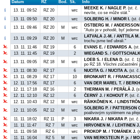
Datum
RZ
Bod.
Sk.
Info
MEEKE K. / NAGLE P.
(st. č.
13. 11. 09:52
RZ 20
wrc
nevíte, co se může stát."
13. 11. 09:50
RZ 20
wrc
SOLBERG H. / MINOR I.
(st. 
OSTBERG M. / ANDERSSON 
13. 11. 09:46
RZ 20
M
wrc
"Auto je v pohodě, byť jedeme 
LATVALA J.-M. / ANTTILA M.
13. 11. 09:29
RZ 20
M
wrc
trochu jsme teď ubrali."
13. 11. 11:46
RZ 19
6
EVANS E. / EDWARDS A.
(st.
13. 11. 11:45
RZ 19
2
WIEGAND S. / GOTTSCHALK
LOEB S. / ELENA D.
(st. č. 1
13. 11. 09:05
RZ 18
M
wrc
po RZ 18. Všichni zúčastnění 
13. 11. 08:30
RZ 17
6
NUCITA G. / NUCITA A.
(st. č
13. 11. 08:29
RZ 17
10
BRONKART R. / FRANCASSO
12. 11. 17:56
RZ 17
6
VAN DER MAREL T. / BERKH
12. 11. 17:18
RZ 16
2
THERMAN M. / PERÄLÄ J.
(s
12. 11. 12:10
RZ 12
6
ČERNÝ J. / KOHOUT P.
(st. č
12. 11. 10:43
RZ 12
M
wrc
RÄIKKÖNEN K. / LINDSTRÖM
SOLBERG P. / PATTERSON C
12. 11. 10:05
RZ 12
M
wrc
poalivovým systémem na přej
11. 11. 18:02
RZ 11
P
3
NIKARA J. / NIKARA P.
(st. č.
11. 11. 11:47
RZ 7
M
wrc
HIRVONEN M. / LEHTINEN J
11. 11. 09:58
RZ 6
wrc
PROKOP M. / TOMÁNEK J.
(s
11. 11. 16:04
RZ 5
M
wrc
VAN MERKSTEIJN P. jr. / 