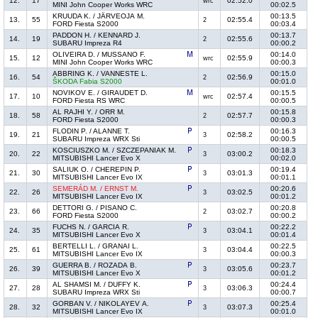
12.
17
02:52.0
wrc
MINI John Cooper Works WRC
00:02.5
KRUUDA K. / JÄRVEOJA M.
00:13.5
13.
55
02:55.4
2
FORD Fiesta S2000
00:03.4
PADDON H. / KENNARD J.
00:13.7
14.
19
02:55.6
2
SUBARU Impreza R4
00:00.2
OLIVEIRA D. / MUSSANO F.
00:14.0
15.
12
02:55.9
wrc
MINI John Cooper Works WRC
00:00.3
ABBRING K. / VANNESTE L.
00:15.0
16.
54
02:56.9
2
ŠKODA Fabia S2000
00:01.0
NOVIKOV E. / GIRAUDET D.
00:15.5
17.
10
02:57.4
wrc
FORD Fiesta RS WRC
00:00.5
AL RAJHI Y. / ORR M.
00:15.8
18.
58
02:57.7
2
FORD Fiesta S2000
00:00.3
FLODIN P. / ALANNE T.
00:16.3
19.
21
02:58.2
3
SUBARU Impreza WRX Sti
00:00.5
KOSCIUSZKO M. / SZCZEPANIAK M.
00:18.3
20.
22
03:00.2
3
MITSUBISHI Lancer Evo X
00:02.0
SALIUK O. / CHEREPIN P.
00:19.4
21.
30
03:01.3
3
MITSUBISHI Lancer Evo IX
00:01.1
SEMERÁD M. / ERNST M.
00:20.6
22.
26
03:02.5
3
MITSUBISHI Lancer Evo IX
00:01.2
DETTORI G. / PISANO C.
00:20.8
23.
66
03:02.7
2
FORD Fiesta S2000
00:00.2
FUCHS N. / GARCIA R.
00:22.2
24.
35
03:04.1
3
MITSUBISHI Lancer Evo X
00:01.4
BERTELLI L. / GRANAI L.
00:22.5
25.
61
03:04.4
3
MITSUBISHI Lancer Evo IX
00:00.3
GUERRA B. / ROZADA B.
00:23.7
26.
39
03:05.6
3
MITSUBISHI Lancer Evo X
00:01.2
AL SHAMSI M. / DUFFY K.
00:24.4
27.
28
03:06.3
3
SUBARU Impreza WRX Sti
00:00.7
GORBAN V. / NIKOLAYEV A.
00:25.4
28.
32
03:07.3
3
MITSUBISHI Lancer Evo IX
00:01.0