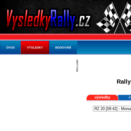
ÚVOD
VÝSLEDKY
BODOVÁNÍ
Rally
výsledky
i