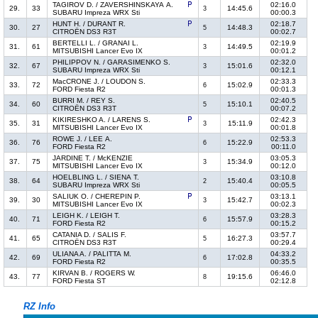
TAGIROV D. / ZAVERSHINSKAYA A.
02:16.0
29.
33
14:45.6
3
SUBARU Impreza WRX Sti
00:00.3
HUNT H. / DURANT R.
02:18.7
30.
27
14:48.3
5
CITROËN DS3 R3T
00:02.7
BERTELLI L. / GRANAI L.
02:19.9
31.
61
14:49.5
3
MITSUBISHI Lancer Evo IX
00:01.2
PHILIPPOV N. / GARASIMENKO S.
02:32.0
32.
67
15:01.6
3
SUBARU Impreza WRX Sti
00:12.1
MacCRONE J. / LOUDON S.
02:33.3
33.
72
15:02.9
6
FORD Fiesta R2
00:01.3
BURRI M. / REY S.
02:40.5
34.
60
15:10.1
5
CITROËN DS3 R3T
00:07.2
KIKIRESHKO A. / LARENS S.
02:42.3
35.
31
15:11.9
3
MITSUBISHI Lancer Evo IX
00:01.8
ROWE J. / LEE A.
02:53.3
36.
76
15:22.9
6
FORD Fiesta R2
00:11.0
JARDINE T. / McKENZIE
03:05.3
37.
75
15:34.9
3
MITSUBISHI Lancer Evo IX
00:12.0
HOELBLING L. / SIENA T.
03:10.8
38.
64
15:40.4
2
SUBARU Impreza WRX Sti
00:05.5
SALIUK O. / CHEREPIN P.
03:13.1
39.
30
15:42.7
3
MITSUBISHI Lancer Evo IX
00:02.3
LEIGH K. / LEIGH T.
03:28.3
40.
71
15:57.9
6
FORD Fiesta R2
00:15.2
CATANIA D. / SALIS F.
03:57.7
41.
65
16:27.3
5
CITROËN DS3 R3T
00:29.4
ULIANA A. / PALITTA M.
04:33.2
42.
69
17:02.8
6
FORD Fiesta R2
00:35.5
KIRVAN B. / ROGERS W.
06:46.0
43.
77
19:15.6
8
FORD Fiesta ST
02:12.8
RZ Info