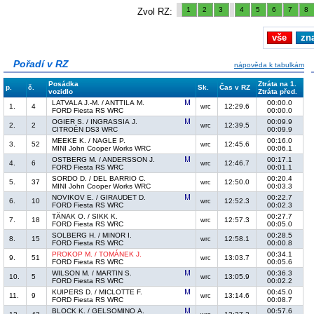
1
2
3
4
5
6
7
8
Zvol RZ:
vše
zn
Pořadí v RZ
nápověda k tabulkám
Posádka
Ztráta na 1.
p.
č.
Sk.
Čas v RZ
vozidlo
Ztráta před.
LATVALA J.-M. / ANTTILA M.
00:00.0
1.
4
12:29.6
wrc
FORD Fiesta RS WRC
00:00.0
OGIER S. / INGRASSIA J.
00:09.9
2.
2
12:39.5
wrc
CITROËN DS3 WRC
00:09.9
MEEKE K. / NAGLE P.
00:16.0
3.
52
12:45.6
wrc
MINI John Cooper Works WRC
00:06.1
OSTBERG M. / ANDERSSON J.
00:17.1
4.
6
12:46.7
wrc
FORD Fiesta RS WRC
00:01.1
SORDO D. / DEL BARRIO C.
00:20.4
5.
37
12:50.0
wrc
MINI John Cooper Works WRC
00:03.3
NOVIKOV E. / GIRAUDET D.
00:22.7
6.
10
12:52.3
wrc
FORD Fiesta RS WRC
00:02.3
TÄNAK O. / SIKK K.
00:27.7
7.
18
12:57.3
wrc
FORD Fiesta RS WRC
00:05.0
SOLBERG H. / MINOR I.
00:28.5
8.
15
12:58.1
wrc
FORD Fiesta RS WRC
00:00.8
PROKOP M. / TOMÁNEK J.
00:34.1
9.
51
13:03.7
wrc
FORD Fiesta RS WRC
00:05.6
WILSON M. / MARTIN S.
00:36.3
10.
5
13:05.9
wrc
FORD Fiesta RS WRC
00:02.2
KUIPERS D. / MICLOTTE F.
00:45.0
11.
9
13:14.6
wrc
FORD Fiesta RS WRC
00:08.7
BLOCK K. / GELSOMINO A.
00:57.6