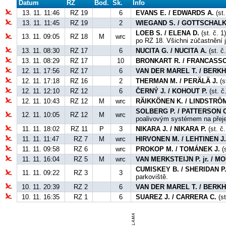
Datum
RZ
Bod.
Sk.
Info
13. 11. 11:46
RZ 19
6
EVANS E. / EDWARDS A.
(st.
13. 11. 11:45
RZ 19
2
WIEGAND S. / GOTTSCHALK
LOEB S. / ELENA D.
(st. č. 1
13. 11. 09:05
RZ 18
M
wrc
po RZ 18. Všichni zúčastnění 
13. 11. 08:30
RZ 17
6
NUCITA G. / NUCITA A.
(st. č
13. 11. 08:29
RZ 17
10
BRONKART R. / FRANCASSO
12. 11. 17:56
RZ 17
6
VAN DER MAREL T. / BERKH
12. 11. 17:18
RZ 16
2
THERMAN M. / PERÄLÄ J.
(s
12. 11. 12:10
RZ 12
6
ČERNÝ J. / KOHOUT P.
(st. č
12. 11. 10:43
RZ 12
M
wrc
RÄIKKÖNEN K. / LINDSTRÖM
SOLBERG P. / PATTERSON C
12. 11. 10:05
RZ 12
M
wrc
poalivovým systémem na přej
11. 11. 18:02
RZ 11
P
3
NIKARA J. / NIKARA P.
(st. č.
11. 11. 11:47
RZ 7
M
wrc
HIRVONEN M. / LEHTINEN J
11. 11. 09:58
RZ 6
wrc
PROKOP M. / TOMÁNEK J.
(s
11. 11. 16:04
RZ 5
M
wrc
VAN MERKSTEIJN P. jr. / 
CUMISKEY B. / SHERIDAN P
11. 11. 09:22
RZ 3
3
parkoviště.
10. 11. 20:39
RZ 2
6
VAN DER MAREL T. / BERKH
10. 11. 16:35
RZ 1
6
SUAREZ J. / CARRERA C.
(st