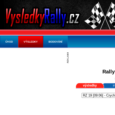
ÚVOD
VÝSLEDKY
BODOVÁNÍ
Rally
výsledky
i