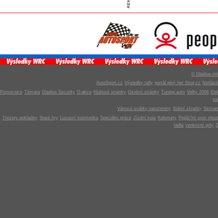
© Gladius-int
AutoSport.cz
Výsledky rally
portál plný her Stroj.cz
Netlás
Pomocnice
Témata
Gladius Security
G-akce
Klubové stránky
Osobní stránky
Tuning auto
Volby 2006
Ele
v
Vánoce svátky narozeniny
Státní zkratky
Seznam
Trezory pokladny
Staré hry
Luxusní kosmetika
Speciální práce
Jízdní kola
Kulomety
Pojišt?ní proti vlou
radla
venkovní grily