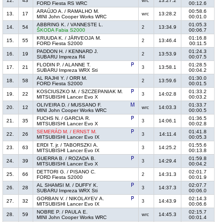
12.
43
13:27.2
wrc
FORD Fiesta RS WRC
00:12.6
ARAÚJO A. / RAMALHO M.
00:58.6
13.
17
13:28.2
wrc
MINI John Cooper Works WRC
00:01.0
ABBRING K. / VANNESTE L.
01:05.3
14.
54
13:34.9
2
ŠKODA Fabia S2000
00:06.7
KRUUDA K. / JÄRVEOJA M.
01:16.8
15.
55
13:46.4
2
FORD Fiesta S2000
00:11.5
PADDON H. / KENNARD J.
01:24.3
16.
19
13:53.9
2
SUBARU Impreza R4
00:07.5
FLODIN P. / ALANNE T.
01:28.5
17.
21
13:58.1
3
SUBARU Impreza WRX Sti
00:04.2
AL RAJHI Y. / ORR M.
01:30.0
18.
58
13:59.6
2
FORD Fiesta S2000
00:01.5
KOSCIUSZKO M. / SZCZEPANIAK M.
01:33.2
19.
22
14:02.8
3
MITSUBISHI Lancer Evo X
00:03.2
OLIVEIRA D. / MUSSANO F.
01:33.7
20.
12
14:03.3
wrc
MINI John Cooper Works WRC
00:00.5
FUCHS N. / GARCIA R.
01:36.5
21.
35
14:06.1
3
MITSUBISHI Lancer Evo X
00:02.8
SEMERÁD M. / ERNST M.
01:41.8
22.
26
14:11.4
3
MITSUBISHI Lancer Evo IX
00:05.3
ERDI T. jr. / TABORSZKI A.
01:55.6
23.
63
14:25.2
3
MITSUBISHI Lancer Evo IX
00:13.8
GUERRA B. / ROZADA B.
01:59.8
24.
39
14:29.4
3
MITSUBISHI Lancer Evo X
00:04.2
DETTORI G. / PISANO C.
02:01.7
25.
66
14:31.3
2
FORD Fiesta S2000
00:01.9
AL SHAMSI M. / DUFFY K.
02:07.7
26.
28
14:37.3
3
SUBARU Impreza WRX Sti
00:06.0
GORBAN V. / NIKOLAYEV A.
02:14.3
27.
32
14:43.9
3
MITSUBISHI Lancer Evo IX
00:06.6
NOBRE P. / PAULA E.
02:15.7
28.
59
14:45.3
wrc
MINI John Cooper Works WRC
00:01.4