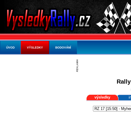
ÚVOD
VÝSLEDKY
BODOVÁNÍ
Rally
výsledky
i