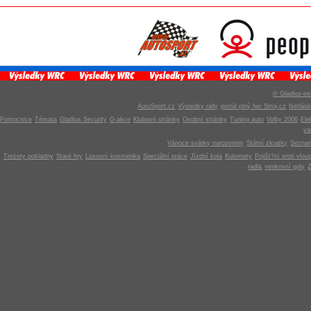
© Gladius-int
AutoSport.cz
Výsledky rally
portál plný her Stroj.cz
Netlás
Pomocnice
Témata
Gladius Security
G-akce
Klubové stránky
Osobní stránky
Tuning auto
Volby 2006
Ele
v
Vánoce svátky narozeniny
Státní zkratky
Seznam
Trezory pokladny
Staré hry
Luxusní kosmetika
Speciální práce
Jízdní kola
Kulomety
Pojišt?ní proti vlou
radla
venkovní grily