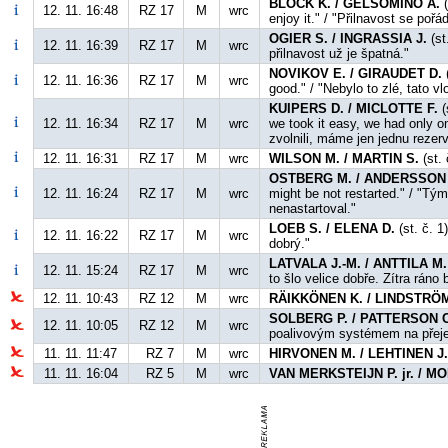
BLOCK K. / GELSOMINO A.
(
12. 11. 16:48
RZ 17
M
wrc
enjoy it." / "Přilnavost se po
OGIER S. / INGRASSIA J.
(st
12. 11. 16:39
RZ 17
M
wrc
přilnavost už je špatná."
NOVIKOV E. / GIRAUDET D.
(
12. 11. 16:36
RZ 17
M
wrc
good." / "Nebylo to zlé, tato v
KUIPERS D. / MICLOTTE F.
(
12. 11. 16:34
RZ 17
M
wrc
we took it easy, we had only o
zvolnili, máme jen jednu rezerv
12. 11. 16:31
RZ 17
M
wrc
WILSON M. / MARTIN S.
(st. 
OSTBERG M. / ANDERSSON 
12. 11. 16:24
RZ 17
M
wrc
might be not restarted." / "Tý
nenastartoval."
LOEB S. / ELENA D.
(st. č. 1
12. 11. 16:22
RZ 17
M
wrc
dobrý."
LATVALA J.-M. / ANTTILA M.
12. 11. 15:24
RZ 17
M
wrc
to šlo velice dobře. Zítra ráno
12. 11. 10:43
RZ 12
M
wrc
RÄIKKÖNEN K. / LINDSTRÖM
SOLBERG P. / PATTERSON C
12. 11. 10:05
RZ 12
M
wrc
poalivovým systémem na přej
11. 11. 11:47
RZ 7
M
wrc
HIRVONEN M. / LEHTINEN J
11. 11. 16:04
RZ 5
M
wrc
VAN MERKSTEIJN P. jr. / 