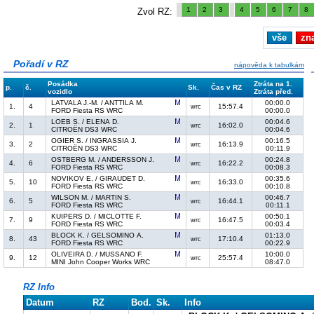
1
2
3
4
5
6
7
8
Zvol RZ:
vše
zn
Pořadí v RZ
nápověda k tabulkám
Posádka
Ztráta na 1.
p.
č.
Sk.
Čas v RZ
vozidlo
Ztráta před.
LATVALA J.-M. / ANTTILA M.
00:00.0
1.
4
15:57.4
wrc
FORD Fiesta RS WRC
00:00.0
LOEB S. / ELENA D.
00:04.6
2.
1
16:02.0
wrc
CITROËN DS3 WRC
00:04.6
OGIER S. / INGRASSIA J.
00:16.5
3.
2
16:13.9
wrc
CITROËN DS3 WRC
00:11.9
OSTBERG M. / ANDERSSON J.
00:24.8
4.
6
16:22.2
wrc
FORD Fiesta RS WRC
00:08.3
NOVIKOV E. / GIRAUDET D.
00:35.6
5.
10
16:33.0
wrc
FORD Fiesta RS WRC
00:10.8
WILSON M. / MARTIN S.
00:46.7
6.
5
16:44.1
wrc
FORD Fiesta RS WRC
00:11.1
KUIPERS D. / MICLOTTE F.
00:50.1
7.
9
16:47.5
wrc
FORD Fiesta RS WRC
00:03.4
BLOCK K. / GELSOMINO A.
01:13.0
8.
43
17:10.4
wrc
FORD Fiesta RS WRC
00:22.9
OLIVEIRA D. / MUSSANO F.
10:00.0
9.
12
25:57.4
wrc
MINI John Cooper Works WRC
08:47.0
RZ Info
Datum
RZ
Bod.
Sk.
Info