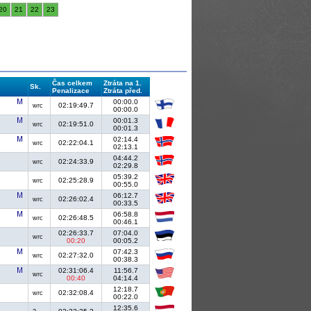
20
21
22
23
Čas celkem
Ztráta na 1.
Sk.
Penalizace
Ztráta před.
00:00.0
02:19:49.7
wrc
00:00.0
00:01.3
02:19:51.0
wrc
00:01.3
02:14.4
02:22:04.1
wrc
02:13.1
04:44.2
02:24:33.9
wrc
02:29.8
05:39.2
02:25:28.9
wrc
00:55.0
06:12.7
02:26:02.4
wrc
00:33.5
06:58.8
02:26:48.5
wrc
00:46.1
02:26:33.7
07:04.0
wrc
00:20
00:05.2
07:42.3
02:27:32.0
wrc
00:38.3
02:31:06.4
11:56.7
wrc
00:40
04:14.4
12:18.7
02:32:08.4
wrc
00:22.0
12:35.6