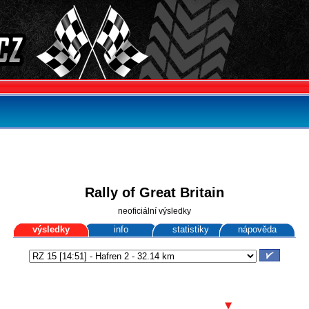
Rally of Great Britain
neoficiální výsledky
výsledky
info
statistiky
nápověda