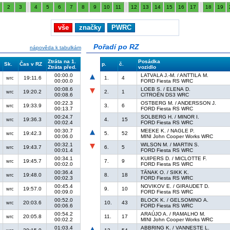
2
3
4
5
6
7
8
9
10
11
12
13
14
15
16
17
18
19
vše
značky
PWRC
Pořadí po RZ
nápověda k tabulkám
Ztráta na 1.
Posádka
Sk.
Čas v RZ
p.
č.
Ztráta před.
vozidlo
00:00.0
LATVALA J.-M. / ANTTILA M.
19:11.6
1.
4
wrc
00:00.0
FORD Fiesta RS WRC
00:08.6
LOEB S. / ELENA D.
19:20.2
2.
1
wrc
00:08.6
CITROËN DS3 WRC
00:22.3
OSTBERG M. / ANDERSSON J.
19:33.9
3.
6
wrc
00:13.7
FORD Fiesta RS WRC
00:24.7
SOLBERG H. / MINOR I.
19:36.3
4.
15
wrc
00:02.4
FORD Fiesta RS WRC
00:30.7
MEEKE K. / NAGLE P.
19:42.3
5.
52
wrc
00:06.0
MINI John Cooper Works WRC
00:32.1
WILSON M. / MARTIN S.
19:43.7
6.
5
wrc
00:01.4
FORD Fiesta RS WRC
00:34.1
KUIPERS D. / MICLOTTE F.
19:45.7
7.
9
wrc
00:02.0
FORD Fiesta RS WRC
00:36.4
TÄNAK O. / SIKK K.
19:48.0
8.
18
wrc
00:02.3
FORD Fiesta RS WRC
00:45.4
NOVIKOV E. / GIRAUDET D.
19:57.0
9.
10
wrc
00:09.0
FORD Fiesta RS WRC
00:52.0
BLOCK K. / GELSOMINO A.
20:03.6
10.
43
wrc
00:06.6
FORD Fiesta RS WRC
00:54.2
ARAÚJO A. / RAMALHO M.
20:05.8
11.
17
wrc
00:02.2
MINI John Cooper Works WRC
01:03.4
ABBRING K. / VANNESTE L.