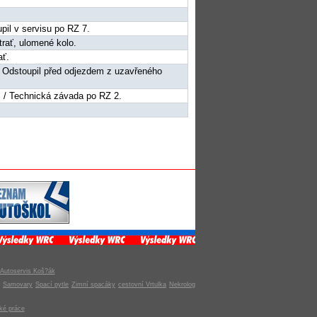
upil v servisu po RZ 7.
trať, ulomené kolo.
ať.
 / Odstoupil před odjezdem z uzavřeného
2. / Technická závada po RZ 2.
Autoservis Koš?ák
Samovary
Spací pytle
Zimní spacáky
cestovní Vrtulka
Nekrolog
ké práce