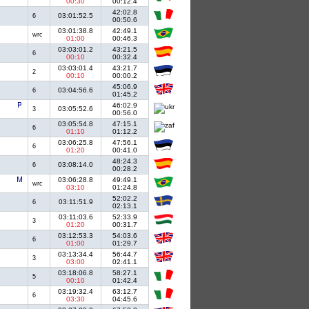
00:30
00:12.4
42:02.8
03:01:52.5
6
00:50.6
03:01:38.8
42:49.1
wrc
01:00
00:46.3
03:03:01.2
43:21.5
6
00:10
00:32.4
03:03:01.4
43:21.7
2
00:10
00:00.2
45:06.9
03:04:56.6
6
01:45.2
46:02.9
03:05:52.6
3
00:56.0
03:05:54.8
47:15.1
6
01:10
01:12.2
03:06:25.8
47:56.1
6
01:20
00:41.0
48:24.3
03:08:14.0
6
00:28.2
03:06:28.8
49:49.1
wrc
03:10
01:24.8
52:02.2
03:11:51.9
6
02:13.1
03:11:03.6
52:33.9
3
01:20
00:31.7
03:12:53.3
54:03.6
6
01:00
01:29.7
03:13:34.4
56:44.7
3
03:00
02:41.1
03:18:06.8
58:27.1
5
00:10
01:42.4
03:19:32.4
63:12.7
6
03:30
04:45.6