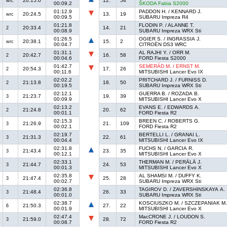
20:15.0
12.
54
wrc
00:09.2
ŠKODA Fabia S2000
01:12.9
PADDON H. / KENNARD J.
20:24.5
13.
19
wrc
00:09.5
SUBARU Impreza R4
01:21.8
FLODIN P. / ALANNE T.
20:33.4
14.
21
2
00:08.9
SUBARU Impreza WRX Sti
01:26.5
OGIER S. / INGRASSIA J.
20:38.1
15.
2
wrc
00:04.7
CITROËN DS3 WRC
01:31.1
AL RAJHI Y. / ORR M.
20:42.7
16.
58
2
00:04.6
FORD Fiesta S2000
01:42.7
SEMERÁD M. / ERNST M.
20:54.3
17.
26
2
00:11.6
MITSUBISHI Lancer Evo IX
02:02.2
PRITCHARD J. / FURNISS D.
21:13.8
18.
50
2
00:19.5
SUBARU Impreza WRX Sti
02:12.1
GUERRA B. / ROZADA B.
21:23.7
19.
39
3
00:09.9
MITSUBISHI Lancer Evo X
02:13.2
EVANS E. / EDWARDS A.
21:24.8
20.
62
2
00:01.1
FORD Fiesta R2
02:15.3
BREEN C. / ROBERTS G.
21:26.9
21.
109
3
00:02.1
FORD Fiesta R2
02:19.7
BERTELLI L. / GRANAI L.
21:31.3
22.
61
3
00:04.4
MITSUBISHI Lancer Evo IX
02:31.8
FUCHS N. / GARCIA R.
21:43.4
23.
35
3
00:12.1
MITSUBISHI Lancer Evo X
02:33.1
THERMAN M. / PERÄLÄ J.
21:44.7
24.
53
3
00:01.3
MITSUBISHI Lancer Evo X
02:35.8
AL SHAMSI M. / DUFFY K.
21:47.4
25.
28
3
00:02.7
SUBARU Impreza WRX Sti
02:36.8
TAGIROV D. / ZAVERSHINSKAYA A.
21:48.4
26.
33
3
00:01.0
SUBARU Impreza WRX Sti
02:38.7
KOSCIUSZKO M. / SZCZEPANIAK M
21:50.3
27.
22
6
00:01.9
MITSUBISHI Lancer Evo X
02:47.4
MacCRONE J. / LOUDON S.
21:59.0
28.
72
3
00:08.7
FORD Fiesta R2