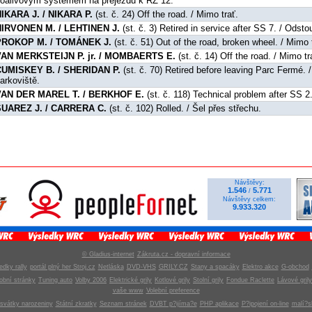
oalivovým systémem na přejezdu k RZ 12.
IKARA J. / NIKARA P.
(st. č. 24) Off the road. / Mimo trať.
HIRVONEN M. / LEHTINEN J.
(st. č. 3) Retired in service after SS 7. / Odsto
PROKOP M. / TOMÁNEK J.
(st. č. 51) Out of the road, broken wheel. / Mimo 
VAN MERKSTEIJN P. jr. / MOMBAERTS E.
(st. č. 14) Off the road. / Mimo tr
CUMISKEY B. / SHERIDAN P.
(st. č. 70) Retired before leaving Parc Fermé.
arkoviště.
VAN DER MAREL T. / BERKHOF E.
(st. č. 118) Technical problem after SS 
SUAREZ J. / CARRERA C.
(st. č. 102) Rolled. / Šel přes střechu.
Návštěvy:
1.546
5.771
/
Návštěvy celkem:
9.933.320
© Gladius-internet
Zákruta.cz - dopravní informace
edky rally
portál plný her Stroj.cz
Netláska
DVD-VHS
GRILY.CZ
Stany a spacáky
Elektro akce
G-obchod
obní stránky
Tuning auto
Volby 2006
Elektrické grily
Kotlové grily
Stolní grily
Fondue Raclette
Lávové grily
vaše www
Volební preference
svátky narozeniny
Státní zkratky
Seznam stránek
DVBT p?ijíma?e
PHP aplikace
P?ipojení on-line
malí?s