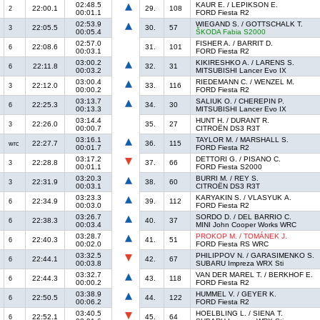
02:48.5
KAUR E. / LEPIKSON E.
22:00.1
29.
108
2
00:01.1
FORD Fiesta R2
02:53.9
WIEGAND S. / GOTTSCHALK T.
22:05.5
30.
57
3
00:05.4
ŠKODA Fabia S2000
02:57.0
FISHER A. / BARRIT D.
22:08.6
31.
101
6
00:03.1
FORD Fiesta R2
03:00.2
KIKIRESHKO A. / LARENS S.
22:11.8
32.
31
6
00:03.2
MITSUBISHI Lancer Evo IX
03:00.4
RIEDEMANN C. / WENZEL M.
22:12.0
33.
116
3
00:00.2
FORD Fiesta R2
03:13.7
SALIUK O. / CHEREPIN P.
22:25.3
34.
30
6
00:13.3
MITSUBISHI Lancer Evo IX
03:14.4
HUNT H. / DURANT R.
22:26.0
35.
27
3
00:00.7
CITROËN DS3 R3T
03:16.1
TAYLOR M. / MARSHALL S.
22:27.7
36.
115
wrc
00:01.7
FORD Fiesta R2
03:17.2
DETTORI G. / PISANO C.
22:28.8
37.
66
3
00:01.1
FORD Fiesta S2000
03:20.3
BURRI M. / REY S.
22:31.9
38.
60
3
00:03.1
CITROËN DS3 R3T
03:23.3
KARYAKIN S. / VLASYUK A.
22:34.9
39.
112
6
00:03.0
FORD Fiesta R2
03:26.7
SORDO D. / DEL BARRIO C.
22:38.3
40.
37
6
00:03.4
MINI John Cooper Works WRC
03:28.7
PROKOP M. / TOMÁNEK J.
22:40.3
41.
51
6
00:02.0
FORD Fiesta RS WRC
03:32.5
PHILIPPOV N. / GARASIMENKO S.
22:44.1
42.
67
6
00:03.8
SUBARU Impreza WRX Sti
03:32.7
VAN DER MAREL T. / BERKHOF E.
22:44.3
43.
118
6
00:00.2
FORD Fiesta R2
03:38.9
HUMMEL V. / GEYER K.
22:50.5
44.
122
6
00:06.2
FORD Fiesta R2
03:40.5
HOELBLING L. / SIENA T.
22:52.1
45.
64
6