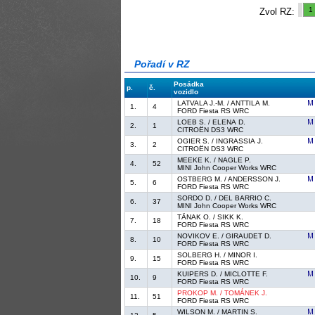
1
Zvol RZ:
Pořadí v RZ
Posádka
p.
č.
vozidlo
LATVALA J.-M. / ANTTILA M.
1.
4
FORD Fiesta RS WRC
LOEB S. / ELENA D.
2.
1
CITROËN DS3 WRC
OGIER S. / INGRASSIA J.
3.
2
CITROËN DS3 WRC
MEEKE K. / NAGLE P.
4.
52
MINI John Cooper Works WRC
OSTBERG M. / ANDERSSON J.
5.
6
FORD Fiesta RS WRC
SORDO D. / DEL BARRIO C.
6.
37
MINI John Cooper Works WRC
TÄNAK O. / SIKK K.
7.
18
FORD Fiesta RS WRC
NOVIKOV E. / GIRAUDET D.
8.
10
FORD Fiesta RS WRC
SOLBERG H. / MINOR I.
9.
15
FORD Fiesta RS WRC
KUIPERS D. / MICLOTTE F.
10.
9
FORD Fiesta RS WRC
PROKOP M. / TOMÁNEK J.
11.
51
FORD Fiesta RS WRC
WILSON M. / MARTIN S.