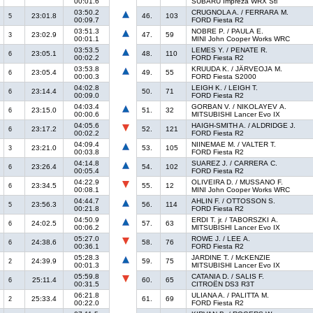
00:01.6
SUBARU Impreza WRX Sti
03:50.2
CRUGNOLA A. / FERRARA M.
23:01.8
46.
103
5
00:09.7
FORD Fiesta R2
03:51.3
NOBRE P. / PAULA E.
23:02.9
47.
59
3
00:01.1
MINI John Cooper Works WRC
03:53.5
LEMES Y. / PENATE R.
23:05.1
48.
110
6
00:02.2
FORD Fiesta R2
03:53.8
KRUUDA K. / JÄRVEOJA M.
23:05.4
49.
55
6
00:00.3
FORD Fiesta S2000
04:02.8
LEIGH K. / LEIGH T.
23:14.4
50.
71
6
00:09.0
FORD Fiesta R2
04:03.4
GORBAN V. / NIKOLAYEV A.
23:15.0
51.
32
6
00:00.6
MITSUBISHI Lancer Evo IX
04:05.6
HAIGH-SMITH A. / ALDRIDGE J.
23:17.2
52.
121
6
00:02.2
FORD Fiesta R2
04:09.4
NIINEMAE M. / VALTER T.
23:21.0
53.
105
3
00:03.8
FORD Fiesta R2
04:14.8
SUAREZ J. / CARRERA C.
23:26.4
54.
102
6
00:05.4
FORD Fiesta R2
04:22.9
OLIVEIRA D. / MUSSANO F.
23:34.5
55.
12
6
00:08.1
MINI John Cooper Works WRC
04:44.7
AHLIN F. / OTTOSSON S.
23:56.3
56.
114
5
00:21.8
FORD Fiesta R2
04:50.9
ERDI T. jr. / TABORSZKI A.
24:02.5
57.
63
6
00:06.2
MITSUBISHI Lancer Evo IX
05:27.0
ROWE J. / LEE A.
24:38.6
58.
76
6
00:36.1
FORD Fiesta R2
05:28.3
JARDINE T. / McKENZIE
24:39.9
59.
75
2
00:01.3
MITSUBISHI Lancer Evo IX
05:59.8
CATANIA D. / SALIS F.
25:11.4
60.
65
6
00:31.5
CITROËN DS3 R3T
06:21.8
ULIANA A. / PALITTA M.
25:33.4
61.
69
2
00:22.0
FORD Fiesta R2