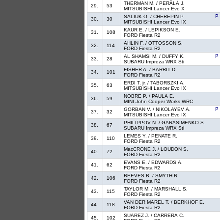
THERMAN M. / PERÄLÄ J.
29.
53
MITSUBISHI Lancer Evo X
SALIUK O. / CHEREPIN P.
30.
30
MITSUBISHI Lancer Evo IX
KAUR E. / LEPIKSON E.
31.
108
FORD Fiesta R2
AHLIN F. / OTTOSSON S.
32.
114
FORD Fiesta R2
AL SHAMSI M. / DUFFY K.
33.
28
SUBARU Impreza WRX Sti
FISHER A. / BARRIT D.
34.
101
FORD Fiesta R2
ERDI T. jr. / TABORSZKI A.
35.
63
MITSUBISHI Lancer Evo IX
NOBRE P. / PAULA E.
36.
59
MINI John Cooper Works WRC
GORBAN V. / NIKOLAYEV A.
37.
32
MITSUBISHI Lancer Evo IX
PHILIPPOV N. / GARASIMENKO S.
38.
67
SUBARU Impreza WRX Sti
LEMES Y. / PENATE R.
39.
110
FORD Fiesta R2
MacCRONE J. / LOUDON S.
40.
72
FORD Fiesta R2
EVANS E. / EDWARDS A.
41.
62
FORD Fiesta R2
REEVES B. / SMYTH R.
42.
106
FORD Fiesta R2
TAYLOR M. / MARSHALL S.
43.
115
FORD Fiesta R2
VAN DER MAREL T. / BERKHOF E.
44.
118
FORD Fiesta R2
SUAREZ J. / CARRERA C.
45.
102