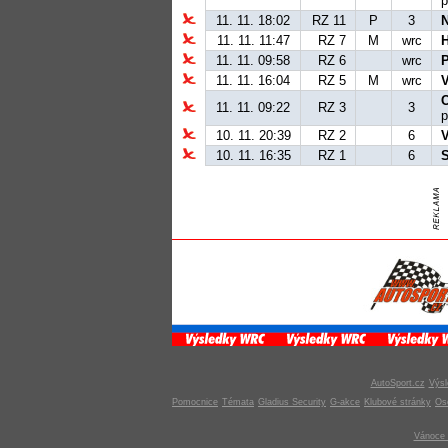
p
11. 11. 18:02
RZ 11
P
3
N
11. 11. 11:47
RZ 7
M
wrc
11. 11. 09:58
RZ 6
wrc
11. 11. 16:04
RZ 5
M
wrc
11. 11. 09:22
RZ 3
3
p
10. 11. 20:39
RZ 2
6
10. 11. 16:35
RZ 1
6
AutoSport.cz
Výsl
Pomocnice
Témata
Gladius Security
G-akce
Klubové stránky
Os
Vánoce 