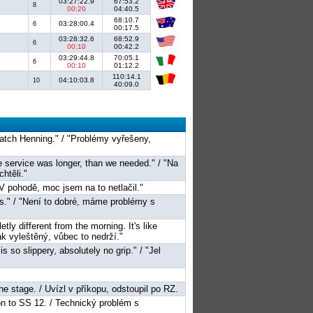
03:27:22.9
67:53.2
8
00:20
04:40.5
68:10.7
03:28:00.4
6
00:17.5
03:28:32.6
68:52.9
6
00:10
00:42.2
03:29:44.8
70:05.1
6
00:10
01:12.2
110:14.1
04:10:03.8
10
40:09.0
 catch Henning." / "Problémy vyřešeny,
e service was longer, than we needed." / "Na
htěli."
 "V pohodě, moc jsem na to netlačil."
ms." / "Není to dobré, máme problémy s
ly different from the morning. It's like
ak vyleštěný, vůbec to nedrží."
s so slippery, absolutely no grip." / "Jel
 the stage. / Uvízl v příkopu, odstoupil po RZ.
ion to SS 12. / Technický problém s