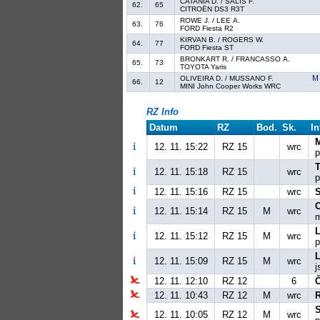
CATANIA D. / SALIS F.
62.
65
CITROËN DS3 R3T
ROWE J. / LEE A.
63.
76
FORD Fiesta R2
KIRVAN B. / ROGERS W.
64.
77
FORD Fiesta ST
BRONKART R. / FRANCASSO A.
65.
73
TOYOTA Yaris
OLIVEIRA D. / MUSSANO F.
66.
12
MINI John Cooper Works WRC
RZ Info
Datum
RZ
Bod.
Sk.
In
12. 11. 15:22
RZ 15
wrc
p
T
12. 11. 15:18
RZ 15
wrc
p
12. 11. 15:16
RZ 15
wrc
12. 11. 15:14
RZ 15
M
wrc
m
L
12. 11. 15:12
RZ 15
M
wrc
p
12. 11. 15:09
RZ 15
M
wrc
j
12. 11. 12:10
RZ 12
6
12. 11. 10:43
RZ 12
M
wrc
12. 11. 10:05
RZ 12
M
wrc