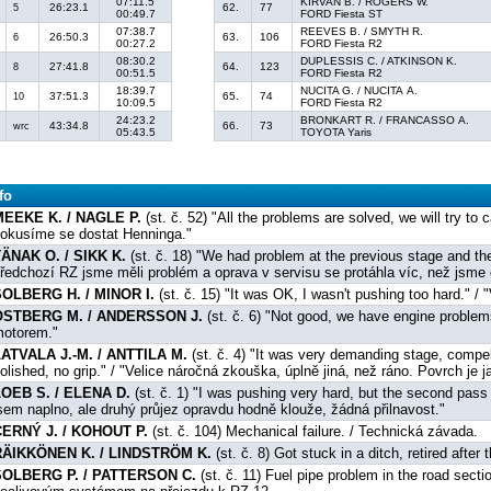
07:11.5
KIRVAN B. / ROGERS W.
26:23.1
62.
77
5
00:49.7
FORD Fiesta ST
07:38.7
REEVES B. / SMYTH R.
26:50.3
63.
106
6
00:27.2
FORD Fiesta R2
08:30.2
DUPLESSIS C. / ATKINSON K.
27:41.8
64.
123
8
00:51.5
FORD Fiesta R2
18:39.7
NUCITA G. / NUCITA A.
37:51.3
65.
74
10
10:09.5
FORD Fiesta R2
24:23.2
BRONKART R. / FRANCASSO A.
43:34.8
66.
73
wrc
05:43.5
TOYOTA Yaris
fo
MEEKE K. / NAGLE P.
(st. č. 52) "All the problems are solved, we will try to
okusíme se dostat Henninga."
ÄNAK O. / SIKK K.
(st. č. 18) "We had problem at the previous stage and th
ředchozí RZ jsme měli problém a oprava v servisu se protáhla víc, než jsme c
SOLBERG H. / MINOR I.
(st. č. 15) "It was OK, I wasn't pushing too hard." /
OSTBERG M. / ANDERSSON J.
(st. č. 6) "Not good, we have engine proble
otorem."
ATVALA J.-M. / ANTTILA M.
(st. č. 4) "It was very demanding stage, compelet
olished, no grip." / "Velice náročná zkouška, úplně jiná, než ráno. Povrch je j
LOEB S. / ELENA D.
(st. č. 1) "I was pushing very hard, but the second pass i
sem naplno, ale druhý průjez opravdu hodně klouže, žádná přilnavost."
ČERNÝ J. / KOHOUT P.
(st. č. 104) Mechanical failure. / Technická závada.
RÄIKKÖNEN K. / LINDSTRÖM K.
(st. č. 8) Got stuck in a ditch, retired after
SOLBERG P. / PATTERSON C.
(st. č. 11) Fuel pipe problem in the road sect