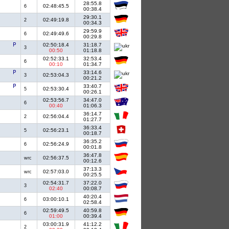
28:55.8
02:48:45.5
6
00:38.4
29:30.1
02:49:19.8
2
00:34.3
29:59.9
02:49:49.6
6
00:29.8
02:50:18.4
31:18.7
3
00:50
01:18.8
02:52:33.1
32:53.4
6
00:10
01:34.7
33:14.6
02:53:04.3
3
00:21.2
33:40.7
02:53:30.4
5
00:26.1
02:53:56.7
34:47.0
6
00:40
01:06.3
36:14.7
02:56:04.4
2
01:27.7
36:33.4
02:56:23.1
5
00:18.7
36:35.2
02:56:24.9
6
00:01.8
36:47.8
02:56:37.5
wrc
00:12.6
37:13.3
02:57:03.0
wrc
00:25.5
02:54:31.7
37:22.0
3
02:40
00:08.7
40:20.4
03:00:10.1
6
02:58.4
02:59:49.5
40:59.8
6
01:00
00:39.4
03:00:31.9
41:12.2
2