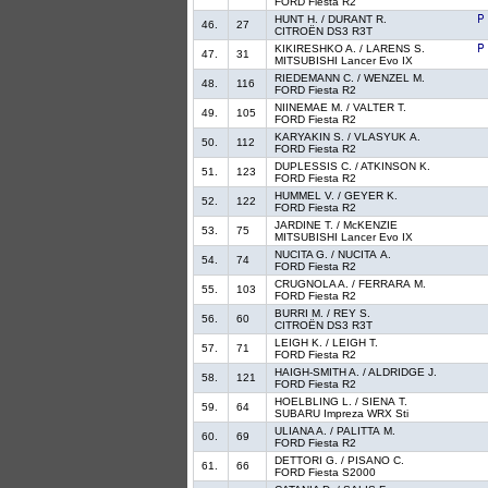
FORD Fiesta R2
HUNT H. / DURANT R.
46.
27
CITROËN DS3 R3T
KIKIRESHKO A. / LARENS S.
47.
31
MITSUBISHI Lancer Evo IX
RIEDEMANN C. / WENZEL M.
48.
116
FORD Fiesta R2
NIINEMAE M. / VALTER T.
49.
105
FORD Fiesta R2
KARYAKIN S. / VLASYUK A.
50.
112
FORD Fiesta R2
DUPLESSIS C. / ATKINSON K.
51.
123
FORD Fiesta R2
HUMMEL V. / GEYER K.
52.
122
FORD Fiesta R2
JARDINE T. / McKENZIE
53.
75
MITSUBISHI Lancer Evo IX
NUCITA G. / NUCITA A.
54.
74
FORD Fiesta R2
CRUGNOLA A. / FERRARA M.
55.
103
FORD Fiesta R2
BURRI M. / REY S.
56.
60
CITROËN DS3 R3T
LEIGH K. / LEIGH T.
57.
71
FORD Fiesta R2
HAIGH-SMITH A. / ALDRIDGE J.
58.
121
FORD Fiesta R2
HOELBLING L. / SIENA T.
59.
64
SUBARU Impreza WRX Sti
ULIANA A. / PALITTA M.
60.
69
FORD Fiesta R2
DETTORI G. / PISANO C.
61.
66
FORD Fiesta S2000