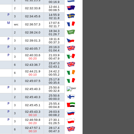
02:32:25.3
2
00:16.9
12:44.1
02:32:33.8
2
00:08.5
14:55.9
02:34:45.6
3
02:11.8
17:07.6
02:36:57.3
wrc
02:11.7
18:34.3
02:38:24.0
2
01:26.7
19:11.6
02:39:01.3
3
00:37.3
20:16.0
02:40:05.7
3
01:04.4
02:40:33.6
21:03.9
3
00:20
00:47.9
23:47.0
02:43:36.7
6
02:43.1
02:44:21.9
24:42.2
6
00:10
00:55.2
25:17.8
02:45:07.5
3
00:35.6
25:50.6
02:45:40.3
3
00:32.8
25:50.6
02:45:40.3
2
00:00.0
25:55.4
02:45:45.1
3
00:04.8
02:45:43.3
26:03.6
3
00:10
00:08.2
.
02:46:59.8
27:30.1
3
00:20
01:26.5
02:47:57.1
28:17.4
6
00:10
00:47.3