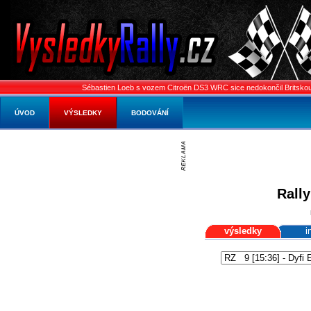
Sébastien Loeb s vozem Citroën DS3 WRC sice nedokončil Britskou rally, 
ÚVOD
VÝSLEDKY
BODOVÁNÍ
Rally
výsledky
i