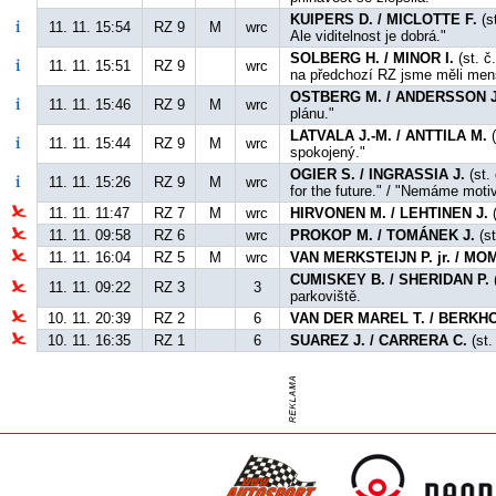
KUIPERS D. / MICLOTTE F.
(st
11. 11. 15:54
RZ 9
M
wrc
Ale viditelnost je dobrá."
SOLBERG H. / MINOR I.
(st. č
11. 11. 15:51
RZ 9
wrc
na předchozí RZ jsme měli men
OSTBERG M. / ANDERSSON J
11. 11. 15:46
RZ 9
M
wrc
plánu."
LATVALA J.-M. / ANTTILA M.
(
11. 11. 15:44
RZ 9
M
wrc
spokojený."
OGIER S. / INGRASSIA J.
(st.
11. 11. 15:26
RZ 9
M
wrc
for the future." / "Nemáme moti
11. 11. 11:47
RZ 7
M
wrc
HIRVONEN M. / LEHTINEN J.
(
11. 11. 09:58
RZ 6
wrc
PROKOP M. / TOMÁNEK J.
(st
11. 11. 16:04
RZ 5
M
wrc
VAN MERKSTEIJN P. jr. / M
CUMISKEY B. / SHERIDAN P.
11. 11. 09:22
RZ 3
3
parkoviště.
10. 11. 20:39
RZ 2
6
VAN DER MAREL T. / BERKHO
10. 11. 16:35
RZ 1
6
SUAREZ J. / CARRERA C.
(st.