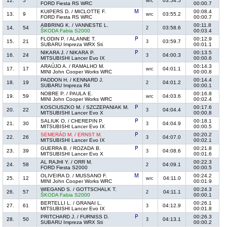
12.
5
03:54.5
wrc
FORD Fiesta RS WRC
00:00.7
KUIPERS D. / MICLOTTE F.
00:08.4
13.
9
03:55.2
wrc
FORD Fiesta RS WRC
00:00.7
ABBRING K. / VANNESTE L.
00:11.8
14.
54
03:58.6
2
ŠKODA Fabia S2000
00:03.4
FLODIN P. / ALANNE T.
00:12.9
15.
21
03:59.7
3
SUBARU Impreza WRX Sti
00:01.1
NIKARA J. / NIKARA P.
00:13.5
16.
24
04:00.3
3
MITSUBISHI Lancer Evo IX
00:00.6
ARAÚJO A. / RAMALHO M.
00:14.3
17.
17
04:01.1
wrc
MINI John Cooper Works WRC
00:00.8
PADDON H. / KENNARD J.
00:14.4
18.
19
04:01.2
2
SUBARU Impreza R4
00:00.1
NOBRE P. / PAULA E.
00:16.8
19.
59
04:03.6
wrc
MINI John Cooper Works WRC
00:02.4
KOSCIUSZKO M. / SZCZEPANIAK M.
00:17.6
20.
22
04:04.4
3
MITSUBISHI Lancer Evo X
00:00.8
SALIUK O. / CHEREPIN P.
00:18.1
21.
30
04:04.9
3
MITSUBISHI Lancer Evo IX
00:00.5
SEMERÁD M. / ERNST M.
00:20.2
22.
26
04:07.0
3
MITSUBISHI Lancer Evo IX
00:02.1
GUERRA B. / ROZADA B.
00:21.8
23.
39
04:08.6
3
MITSUBISHI Lancer Evo X
00:01.6
AL RAJHI Y. / ORR M.
00:22.3
24.
58
04:09.1
2
FORD Fiesta S2000
00:00.5
OLIVEIRA D. / MUSSANO F.
00:24.2
25.
12
04:11.0
wrc
MINI John Cooper Works WRC
00:01.9
WIEGAND S. / GOTTSCHALK T.
00:24.3
26.
57
04:11.1
2
ŠKODA Fabia S2000
00:00.1
BERTELLI L. / GRANAI L.
00:26.1
27.
61
04:12.9
3
MITSUBISHI Lancer Evo IX
00:01.8
PRITCHARD J. / FURNISS D.
00:26.3
28.
50
04:13.1
3
SUBARU Impreza WRX Sti
00:00.2