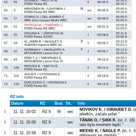
ULIANA A. / PALITTA M.
02:50.0
62.
69
06:36.8
6
FORD Fiesta R2
00:25.7
HIRVONEN M. / LEHTINEN J.
05:00.0
63.
3
08:46.8
wrc
FORD Fiesta RS WRC
02:10.0
SORDO D. / DEL BARRIO C.
05:00.0
64.
37
08:46.8
wrc
MINI John Cooper Works WRC
00:00.0
PROKOP M. / TOMÁNEK J.
05:05.0
65.
51
08:51.8
wrc
FORD Fiesta RS WRC
00:05.0
KRUUDA K. / JÄRVEOJA M.
05:11.8
66.
55
08:58.6
2
FORD Fiesta S2000
00:06.8
AL JABRI B. / McAULEY S.
05:12.9
67.
29
08:59.7
3
SUBARU Impreza WRX Sti
00:01.1
GORBAN V. / NIKOLAYEV A.
05:12.9
68.
32
08:59.7
3
MITSUBISHI Lancer Evo IX
00:00.0
ERDI T. jr. / TABORSZKI A.
05:26.1
69.
63
09:12.9
3
MITSUBISHI Lancer Evo IX
00:13.2
REEVES B. / SMYTH R.
05:28.1
70.
106
09:14.9
6
FORD Fiesta R2
00:02.0
AHLIN F. / OTTOSSON S.
05:28.1
71.
114
09:14.9
6
FORD Fiesta R2
00:00.0
DUPLESSIS C. / ATKINSON K.
05:28.1
72.
123
09:14.9
6
FORD Fiesta R2
00:00.0
RZ Info
Datum
RZ
Bod.
Sk.
Info
NOVIKOV E. / GIRAUDET D.
(s
11. 11. 16:02
RZ 9
M
wrc
předtím, začalo pršet."
TÄNAK O. / SIKK K.
(st. č. 18)
11. 11. 16:00
RZ 9
wrc
tato byla mnohem lepší."
MEEKE K. / NAGLE P.
(st. č. 
11. 11. 15:58
RZ 9
wrc
přilnavost se zlepšila."