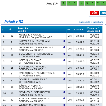
1
2
3
4
5
6
7
8
Zvol RZ:
vše
zn
Pořadí v RZ
nápověda k tabulkám
Posádka
Ztráta na 1.
p.
č.
Sk.
Čas v RZ
vozidlo
Ztráta před.
MEEKE K. / NAGLE P.
00:00.0
1.
52
03:46.8
wrc
MINI John Cooper Works WRC
00:00.0
LATVALA J.-M. / ANTTILA M.
00:01.0
2.
4
03:47.8
wrc
FORD Fiesta RS WRC
00:01.0
OSTBERG M. / ANDERSSON J.
00:01.3
3.
6
03:48.1
wrc
FORD Fiesta RS WRC
00:00.3
SOLBERG P. / PATTERSON C.
00:01.4
4.
11
03:48.2
wrc
CITROËN DS3 WRC
00:00.1
LOEB S. / ELENA D.
00:02.7
5.
1
03:49.5
wrc
CITROËN DS3 WRC
00:01.3
SOLBERG H. / MINOR I.
00:02.8
6.
15
03:49.6
wrc
FORD Fiesta RS WRC
00:00.1
RÄIKKÖNEN K. / LINDSTRÖM K.
00:03.9
7.
8
03:50.7
wrc
CITROËN DS3 WRC
00:01.1
OGIER S. / INGRASSIA J.
00:04.1
8.
2
03:50.9
wrc
CITROËN DS3 WRC
00:00.2
TÄNAK O. / SIKK K.
00:05.0
9.
18
03:51.8
wrc
FORD Fiesta RS WRC
00:00.9
NOVIKOV E. / GIRAUDET D.
00:05.4
10.
10
03:52.2
wrc
FORD Fiesta RS WRC
00:00.4
BLOCK K. / GELSOMINO A.
00:07.0
11.
43
03:53.8
wrc
FORD Fiesta RS WRC
00:01.6
WILSON M. / MARTIN S.
00:07.7