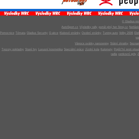
© Gladius-int
AutoSport.cz
Výsledky rally
portál plný her Stroj.cz
Netlás
Pomocnice
Témata
Gladius Security
G-akce
Klubové stránky
Osobní stránky
Tuning auto
Volby 2006
Ele
v
Vánoce svátky narozeniny
Státní zkratky
Seznam
Trezory pokladny
Staré hry
Luxusní kosmetika
Speciální práce
Jízdní kola
Kulomety
Pojišt?ní proti vlou
radla
venkovní grily