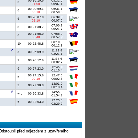
00:19:10.6
05:32.6
6
01:00
00:07.1
00:20:59.1
06:31.1
6
00:10
00:58.5
00:20:07.0
06:39.0
6
01:10
00:07.9
07:00.7
00:21:38.7
8
00:21.7
00:21:56.0
07:58.0
6
00:40
00:57.3
08:10.8
00:22:48.8
10
00:12.8
11:31.9
00:26:09.9
3
03:21.1
11:34.6
00:26:12.6
2
00:02.7
12:45.0
00:27:23.0
6
01:10.4
00:27:15.6
12:47.6
6
00:10
00:02.6
13:01.0
00:27:39.0
3
00:13.4
14:55.8
00:29:33.8
wrc
01:54.8
17:25.0
00:32:03.0
6
02:29.2
/ Odstoupil před odjezdem z uzavřeného