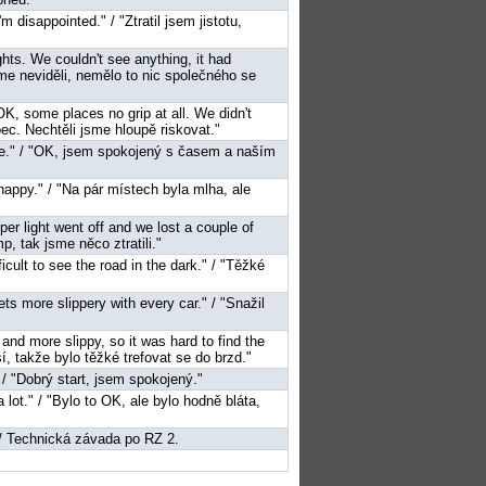
m disappointed." / "Ztratil jsem jistotu,
ghts. We couldn't see anything, it had
sme neviděli, nemělo to nic společného se
OK, some places no grip at all. We didn't
ec. Nechtěli jsme hloupě riskovat."
nce." / "OK, jsem spokojený s časem a naším
happy." / "Na pár místech byla mlha, ale
mper light went off and we lost a couple of
p, tak jsme něco ztratili."
ifficult to see the road in the dark." / "Těžké
 gets more slippery with every car." / "Snažil
and more slippy, so it was hard to find the
ší, takže bylo těžké trefovat se do brzd."
" / "Dobrý start, jsem spokojený."
a lot." / "Bylo to OK, ale bylo hodně bláta,
 / Technická závada po RZ 2.