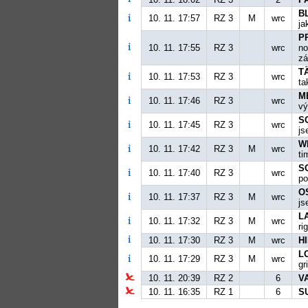
B
10. 11. 17:57
RZ 3
M
wrc
ja
P
10. 11. 17:55
RZ 3
wrc
no
zá
TÄ
10. 11. 17:53
RZ 3
wrc
ta
M
10. 11. 17:46
RZ 3
wrc
vý
S
10. 11. 17:45
RZ 3
wrc
js
W
10. 11. 17:42
RZ 3
M
wrc
ti
S
10. 11. 17:40
RZ 3
wrc
po
O
10. 11. 17:37
RZ 3
M
wrc
js
LA
10. 11. 17:32
RZ 3
M
wrc
ri
10. 11. 17:30
RZ 3
M
wrc
H
L
10. 11. 17:29
RZ 3
M
wrc
gr
10. 11. 20:39
RZ 2
6
V
10. 11. 16:35
RZ 1
6
S