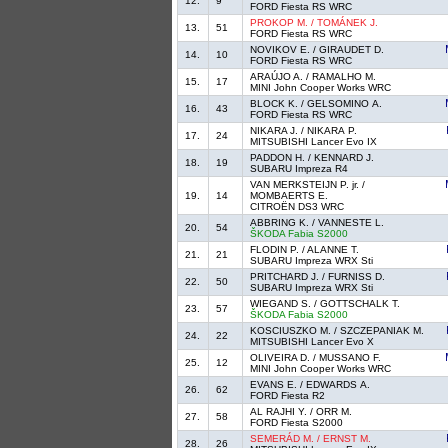
12.
9
FORD Fiesta RS WRC
PROKOP M. / TOMÁNEK J.
13.
51
FORD Fiesta RS WRC
NOVIKOV E. / GIRAUDET D.
14.
10
FORD Fiesta RS WRC
ARAÚJO A. / RAMALHO M.
15.
17
MINI John Cooper Works WRC
BLOCK K. / GELSOMINO A.
16.
43
FORD Fiesta RS WRC
NIKARA J. / NIKARA P.
17.
24
MITSUBISHI Lancer Evo IX
PADDON H. / KENNARD J.
18.
19
SUBARU Impreza R4
VAN MERKSTEIJN P. jr. /
19.
14
MOMBAERTS E.
CITROËN DS3 WRC
ABBRING K. / VANNESTE L.
20.
54
ŠKODA Fabia S2000
FLODIN P. / ALANNE T.
21.
21
SUBARU Impreza WRX Sti
PRITCHARD J. / FURNISS D.
22.
50
SUBARU Impreza WRX Sti
WIEGAND S. / GOTTSCHALK T.
23.
57
ŠKODA Fabia S2000
KOSCIUSZKO M. / SZCZEPANIAK M.
24.
22
MITSUBISHI Lancer Evo X
OLIVEIRA D. / MUSSANO F.
25.
12
MINI John Cooper Works WRC
EVANS E. / EDWARDS A.
26.
62
FORD Fiesta R2
AL RAJHI Y. / ORR M.
27.
58
FORD Fiesta S2000
SEMERÁD M. / ERNST M.
28.
26