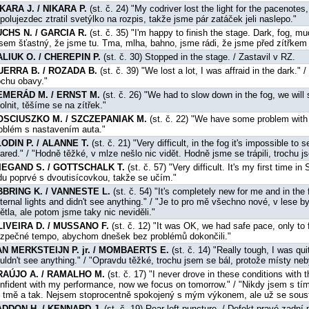
KARA J. / NIKARA P.
(st. č. 24) "My codriver lost the light for the pacenotes
polujezdec ztratil svetýlko na rozpis, takže jsme pár zatáček jeli naslepo."
UCHS N. / GARCIA R.
(st. č. 35) "I'm happy to finish the stage. Dark, fog, m
sem šťastný, že jsme tu. Tma, mlha, bahno, jsme rádi, že jsme před zítřkem
ALIUK O. / CHEREPIN P.
(st. č. 30) Stopped in the stage. / Zastavil v RZ.
UERRA B. / ROZADA B.
(st. č. 39) "We lost a lot, I was affraid in the dark."
ochu obavy."
EMERÁD M. / ERNST M.
(st. č. 26) "We had to slow down in the fog, we will
olnit, těšíme se na zítřek."
OSCIUSZKO M. / SZCZEPANIAK M.
(st. č. 22) "We have some problem with 
oblém s nastavením auta."
ODIN P. / ALANNE T.
(st. č. 21) "Very difficult, in the fog it's impossible t
ared." / "Hodně těžké, v mlze nešlo nic vidět. Hodně jsme se trápili, trochu j
IEGAND S. / GOTTSCHALK T.
(st. č. 57) "Very difficult. It's my first time i
du poprvé s dvoutisícovkou, takže se učím."
BBRING K. / VANNESTE L.
(st. č. 54) "It's completely new for me and in the f
ternal lights and didn't see anything." / "Je to pro mě všechno nové, v lese 
ětla, ale potom jsme taky nic neviděli."
LIVEIRA D. / MUSSANO F.
(st. č. 12) "It was OK, we had safe pace, only to f
zpečné tempo, abychom dnešek bez problémů dokončili."
AN MERKSTEIJN P. jr. / MOMBAERTS E.
(st. č. 14) "Really tough, I was qu
uldn't see anything." / "Opravdu těžké, trochu jsem se bál, protože místy neb
RAÚJO A. / RAMALHO M.
(st. č. 17) "I never drove in these conditions with 
nfident with my performance, now we focus on tomorrow." / "Nikdy jsem s tí
 tmě a tak. Nejsem stoprocentně spokojený s mým výkonem, ale už se soust
ADDON H. / KENNARD J.
(st. č. 19) Rear left puncture. / Defekt pravé zadní 