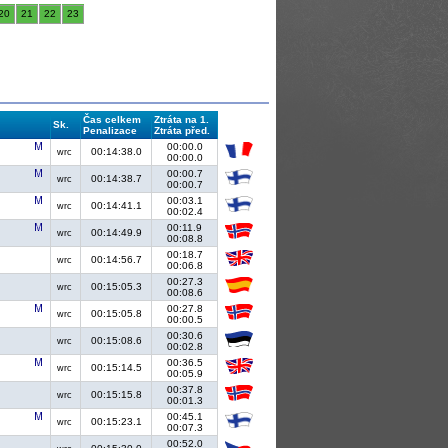
20
21
22
23
Čas celkem
Ztráta na 1.
Sk.
Penalizace
Ztráta před.
00:00.0
00:14:38.0
wrc
00:00.0
00:00.7
00:14:38.7
wrc
00:00.7
00:03.1
00:14:41.1
wrc
00:02.4
00:11.9
00:14:49.9
wrc
00:08.8
00:18.7
00:14:56.7
wrc
00:06.8
00:27.3
00:15:05.3
wrc
00:08.6
00:27.8
00:15:05.8
wrc
00:00.5
00:30.6
00:15:08.6
wrc
00:02.8
00:36.5
00:15:14.5
wrc
00:05.9
00:37.8
00:15:15.8
wrc
00:01.3
00:45.1
00:15:23.1
wrc
00:07.3
00:52.0