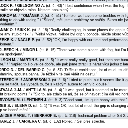
LOCK K. / GELSOMINO A.
(st. č. 43) "I lost confidence when I was the fog. I'
kmile se objevila mlha. Nejsem spokojený."
ROKOP M. / TOMÁNEK J.
(st. č. 51) "Terrible, we have some troubles with li
thing to do with racing." / "Šílené, měli jsme problémy se světly. Skoro nic j
voděním."
NAK O. / SIKK K.
(st. č. 18) "Really challenging, in some places the grip is 
ke any stupid risk." / "Velká výzva. Někde byl grip v pohodě, někde skoro vůb
EEKE K. / NAGLE P.
(st. č. 52) "OK, I'm happy with our time and performa
konem."
OLBERG H. / MINOR I.
(st. č. 15) "There were some places with fog, but I'm 
em spokojený."
ILSON M. / MARTIN S.
(st. č. 5) "It went really really good, but then one bu
me." / "Napřed to šlo velice dobře, ale pak jsme ztratili z nárazníku jednu z lam
ORDO D. / DEL BARRIO C.
(st. č. 37) "Difficult coniditions, lot of mud, it's d
dmínky, spousta bahna. Je těžké v té tmě vidět na cestu."
STBERG M. / ANDERSSON J.
(st. č. 6) "I tried to push, but it seems like it
em se tlačit, ale vypadá to, že s každým autem to jen víc klouže."
TVALA J.-M. / ANTTILA M.
(st. č. 4) "It was good, but it seemed to be more 
ght braking points." / "Šlo to, ale zdálo se mi, že se přilnavost čím dál víc hor
IRVONEN M. / LEHTINEN J.
(st. č. 3) "Good start, I'm quite happy with that.
OEB S. / ELENA D.
(st. č. 1) "It was OK, but lot of mud, the grip is changing 
ip se hodně mění."
AN DER MAREL T. / BERKHOF E.
(st. č. 118) Technical problem after SS 2.
UAREZ J. / CARRERA C.
(st. č. 102) Rolled. / Šel přes střechu.