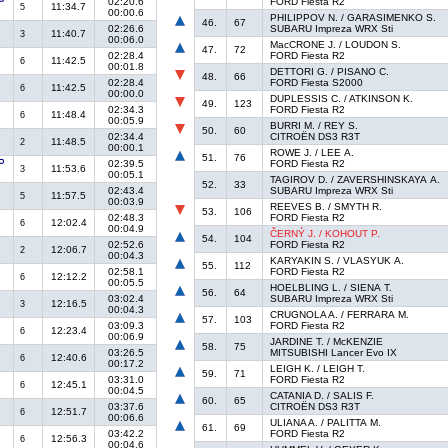
02:20.6
FORD Fiesta R2
11:34.7
5
00:00.6
PHILIPPOV N. / GARASIMENKO S.
46.
67
02:26.6
SUBARU Impreza WRX Sti
11:40.7
3
00:06.0
MacCRONE J. / LOUDON S.
47.
72
02:28.4
FORD Fiesta R2
11:42.5
6
00:01.8
DETTORI G. / PISANO C.
48.
66
02:28.4
FORD Fiesta S2000
11:42.5
6
00:00.0
DUPLESSIS C. / ATKINSON K.
49.
123
02:34.3
FORD Fiesta R2
11:48.4
6
00:05.9
BURRI M. / REY S.
50.
60
02:34.4
CITROËN DS3 R3T
11:48.5
2
00:00.1
ROWE J. / LEE A.
51.
76
02:39.5
FORD Fiesta R2
11:53.6
3
00:05.1
TAGIROV D. / ZAVERSHINSKAYA A.
52.
33
02:43.4
SUBARU Impreza WRX Sti
11:57.5
5
00:03.9
REEVES B. / SMYTH R.
53.
106
02:48.3
FORD Fiesta R2
12:02.4
6
00:04.9
ČERNÝ J. / KOHOUT P.
54.
104
02:52.6
FORD Fiesta R2
12:06.7
2
00:04.3
KARYAKIN S. / VLASYUK A.
55.
112
02:58.1
FORD Fiesta R2
12:12.2
6
00:05.5
HOELBLING L. / SIENA T.
56.
64
03:02.4
SUBARU Impreza WRX Sti
12:16.5
3
00:04.3
CRUGNOLA A. / FERRARA M.
57.
103
03:09.3
FORD Fiesta R2
12:23.4
6
00:06.9
JARDINE T. / McKENZIE
58.
75
03:26.5
MITSUBISHI Lancer Evo IX
12:40.6
6
00:17.2
LEIGH K. / LEIGH T.
59.
71
03:31.0
FORD Fiesta R2
12:45.1
6
00:04.5
CATANIA D. / SALIS F.
60.
65
03:37.6
CITROËN DS3 R3T
12:51.7
6
00:06.6
ULIANA A. / PALITTA M.
61.
69
03:42.2
FORD Fiesta R2
12:56.3
6
00:04.6