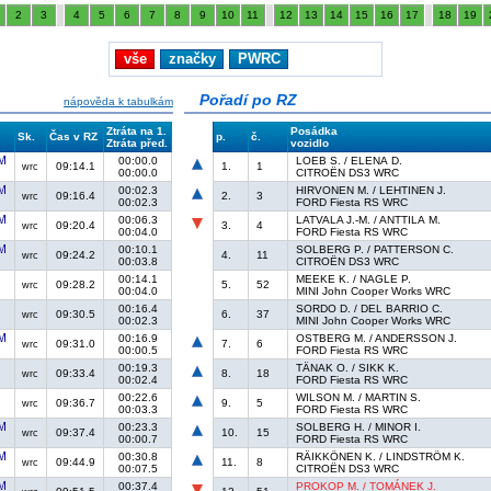
2
3
4
5
6
7
8
9
10
11
12
13
14
15
16
17
18
19
vše
značky
PWRC
Pořadí po RZ
nápověda k tabulkám
Ztráta na 1.
Posádka
Sk.
Čas v RZ
p.
č.
Ztráta před.
vozidlo
00:00.0
LOEB S. / ELENA D.
09:14.1
1.
1
wrc
00:00.0
CITROËN DS3 WRC
00:02.3
HIRVONEN M. / LEHTINEN J.
09:16.4
2.
3
wrc
00:02.3
FORD Fiesta RS WRC
00:06.3
LATVALA J.-M. / ANTTILA M.
09:20.4
3.
4
wrc
00:04.0
FORD Fiesta RS WRC
00:10.1
SOLBERG P. / PATTERSON C.
09:24.2
4.
11
wrc
00:03.8
CITROËN DS3 WRC
00:14.1
MEEKE K. / NAGLE P.
09:28.2
5.
52
wrc
00:04.0
MINI John Cooper Works WRC
00:16.4
SORDO D. / DEL BARRIO C.
09:30.5
6.
37
wrc
00:02.3
MINI John Cooper Works WRC
00:16.9
OSTBERG M. / ANDERSSON J.
09:31.0
7.
6
wrc
00:00.5
FORD Fiesta RS WRC
00:19.3
TÄNAK O. / SIKK K.
09:33.4
8.
18
wrc
00:02.4
FORD Fiesta RS WRC
00:22.6
WILSON M. / MARTIN S.
09:36.7
9.
5
wrc
00:03.3
FORD Fiesta RS WRC
00:23.3
SOLBERG H. / MINOR I.
09:37.4
10.
15
wrc
00:00.7
FORD Fiesta RS WRC
00:30.8
RÄIKKÖNEN K. / LINDSTRÖM K.
09:44.9
11.
8
wrc
00:07.5
CITROËN DS3 WRC
00:37.4
PROKOP M. / TOMÁNEK J.