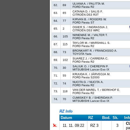
ULIANA A. / PALITTA M.
62.
69
FORD Fiesta R2
CATANIA D. / SALIS F.
63.
65
CITROËN DS3 R3T
KIRVAN B. / ROGERS W.
64.
77
FORD Fiesta ST
OGIER S. / INGRASSIA J.
65.
2
CITROËN DS3 WRC
NIINEMAE M. / VALTER T.
66.
105
FORD Fiesta R2
TAYLOR M. / MARSHALL S.
67.
115
FORD Fiesta R2
BRONKART R. / FRANCASSO A.
68.
73
TOYOTA Yaris
SUAREZ J. / CARRERA C.
69.
102
FORD Fiesta R2
SALIUK O. / CHEREPIN P.
70.
30
MITSUBISHI Lancer Evo IX
KRUUDA K. / JÄRVEOJA M.
71.
55
FORD Fiesta S2000
NUCITA G. / NUCITA A.
72.
74
FORD Fiesta R2
VAN DER MAREL T. / BERKHOF E.
73.
118
FORD Fiesta R2
CUMISKEY B. / SHERIDAN P.
74.
70
MITSUBISHI Lancer Evo IX
RZ Info
Datum
RZ
Bod.
Sk.
Inf
C
11. 11. 09:22
RZ 3
3
pa