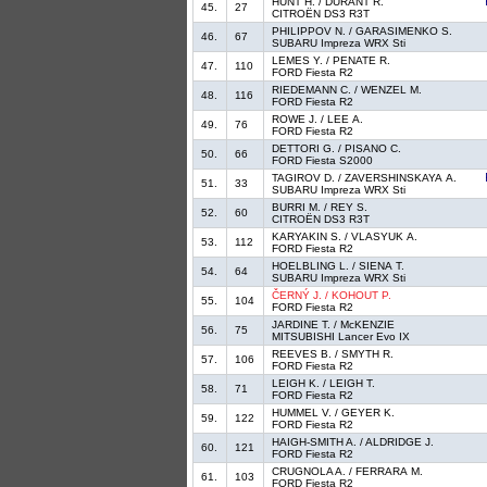
HUNT H. / DURANT R.
45.
27
CITROËN DS3 R3T
PHILIPPOV N. / GARASIMENKO S.
46.
67
SUBARU Impreza WRX Sti
LEMES Y. / PENATE R.
47.
110
FORD Fiesta R2
RIEDEMANN C. / WENZEL M.
48.
116
FORD Fiesta R2
ROWE J. / LEE A.
49.
76
FORD Fiesta R2
DETTORI G. / PISANO C.
50.
66
FORD Fiesta S2000
TAGIROV D. / ZAVERSHINSKAYA A.
51.
33
SUBARU Impreza WRX Sti
BURRI M. / REY S.
52.
60
CITROËN DS3 R3T
KARYAKIN S. / VLASYUK A.
53.
112
FORD Fiesta R2
HOELBLING L. / SIENA T.
54.
64
SUBARU Impreza WRX Sti
ČERNÝ J. / KOHOUT P.
55.
104
FORD Fiesta R2
JARDINE T. / McKENZIE
56.
75
MITSUBISHI Lancer Evo IX
REEVES B. / SMYTH R.
57.
106
FORD Fiesta R2
LEIGH K. / LEIGH T.
58.
71
FORD Fiesta R2
HUMMEL V. / GEYER K.
59.
122
FORD Fiesta R2
HAIGH-SMITH A. / ALDRIDGE J.
60.
121
FORD Fiesta R2
CRUGNOLA A. / FERRARA M.
61.
103
FORD Fiesta R2