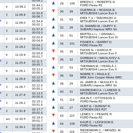
00:04.2
BREEN C. / ROBERTS G.
29.
109
01:44.1
FORD Fiesta R2
10:58.2
6
00:05.3
GUERRA B. / ROZADA B.
30.
39
01:52.8
MITSUBISHI Lancer Evo X
11:06.9
3
00:08.7
ERDI T. jr. / TABORSZKI A.
31.
63
01:54.9
MITSUBISHI Lancer Evo IX
11:09.0
3
00:02.1
AL SHAMSI M. / DUFFY K.
32.
28
01:57.9
SUBARU Impreza WRX Sti
11:12.0
3
00:03.0
BERTELLI L. / GRANAI L.
33.
61
02:02.8
MITSUBISHI Lancer Evo IX
11:16.9
2
00:04.9
FISHER A. / BARRIT D.
34.
101
02:04.1
FORD Fiesta R2
11:18.2
6
00:01.3
FUCHS N. / GARCIA R.
35.
35
02:05.8
MITSUBISHI Lancer Evo X
11:19.9
6
00:01.7
GORBAN V. / NIKOLAYEV A.
36.
32
02:11.5
MITSUBISHI Lancer Evo IX
11:25.6
3
00:05.7
THERMAN M. / PERÄLÄ J.
37.
53
02:12.0
MITSUBISHI Lancer Evo X
11:26.1
6
00:00.5
NOBRE P. / PAULA E.
38.
59
02:12.5
MINI John Cooper Works WRC
11:26.6
6
00:00.5
AL JABRI B. / McAULEY S.
39.
29
02:12.6
SUBARU Impreza WRX Sti
11:26.7
3
00:00.1
KIKIRESHKO A. / LARENS S.
40.
31
02:13.5
MITSUBISHI Lancer Evo IX
11:27.6
3
00:00.9
AHLIN F. / OTTOSSON S.
41.
114
02:15.1
FORD Fiesta R2
11:29.2
3
00:01.6
HUNT H. / DURANT R.
42.
27
02:17.7
CITROËN DS3 R3T
11:31.8
3
00:02.6
LEMES Y. / PENATE R.
43.
110
02:19.4
FORD Fiesta R2
11:33.5
wrc
00:01.7
KAUR E. / LEPIKSON E.
44.
108
02:20.0
FORD Fiesta R2
11:34.1
6
00:00.6
RIEDEMANN C. / WENZEL M.
45.
116