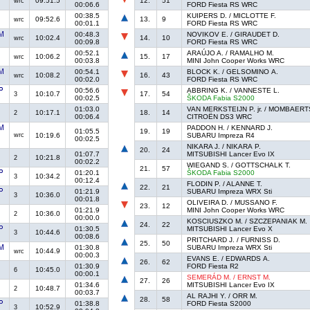
09:51.5
12.
51
wrc
00:06.6
FORD Fiesta RS WRC
00:38.5
KUIPERS D. / MICLOTTE F.
09:52.6
13.
9
wrc
00:01.1
FORD Fiesta RS WRC
00:48.3
NOVIKOV E. / GIRAUDET D.
10:02.4
14.
10
wrc
00:09.8
FORD Fiesta RS WRC
00:52.1
ARAÚJO A. / RAMALHO M.
10:06.2
15.
17
wrc
00:03.8
MINI John Cooper Works WRC
00:54.1
BLOCK K. / GELSOMINO A.
10:08.2
16.
43
wrc
00:02.0
FORD Fiesta RS WRC
00:56.6
ABBRING K. / VANNESTE L.
10:10.7
17.
54
3
00:02.5
ŠKODA Fabia S2000
01:03.0
VAN MERKSTEIJN P. jr. / MOMBAERT
10:17.1
18.
14
2
00:06.4
CITROËN DS3 WRC
PADDON H. / KENNARD J.
01:05.5
19.
19
wrc
10:19.6
SUBARU Impreza R4
00:02.5
NIKARA J. / NIKARA P.
20.
24
01:07.7
MITSUBISHI Lancer Evo IX
10:21.8
2
00:02.2
WIEGAND S. / GOTTSCHALK T.
21.
57
01:20.1
ŠKODA Fabia S2000
10:34.2
3
00:12.4
FLODIN P. / ALANNE T.
22.
21
01:21.9
SUBARU Impreza WRX Sti
10:36.0
3
00:01.8
OLIVEIRA D. / MUSSANO F.
23.
12
01:21.9
MINI John Cooper Works WRC
10:36.0
2
00:00.0
KOSCIUSZKO M. / SZCZEPANIAK M.
24.
22
01:30.5
MITSUBISHI Lancer Evo X
10:44.6
3
00:08.6
PRITCHARD J. / FURNISS D.
25.
50
01:30.8
SUBARU Impreza WRX Sti
10:44.9
wrc
00:00.3
EVANS E. / EDWARDS A.
26.
62
01:30.9
FORD Fiesta R2
10:45.0
6
00:00.1
SEMERÁD M. / ERNST M.
27.
26
01:34.6
MITSUBISHI Lancer Evo IX
10:48.7
2
00:03.7
AL RAJHI Y. / ORR M.
28.
58
01:38.8
FORD Fiesta S2000
10:52.9
3