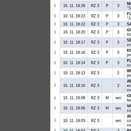
NI
10. 11. 18:29
RZ 3
P
3
"S
F
10. 11. 18:23
RZ 3
P
3
"J
10. 11. 18:22
RZ 3
P
3
S
G
10. 11. 18:20
RZ 3
P
3
tr
S
10. 11. 18:17
RZ 3
P
3
zv
K
10. 11. 18:16
RZ 3
P
3
pr
FL
10. 11. 18:14
RZ 3
P
3
sc
W
10. 11. 18:13
RZ 3
2
je
A
10. 11. 18:10
RZ 3
2
ex
sv
O
10. 11. 18:08
RZ 3
M
wrc
be
V
10. 11. 18:06
RZ 3
M
wrc
co
A
10. 11. 18:03
RZ 3
wrc
co
ve
10. 11. 18:02
RZ 3
2
P