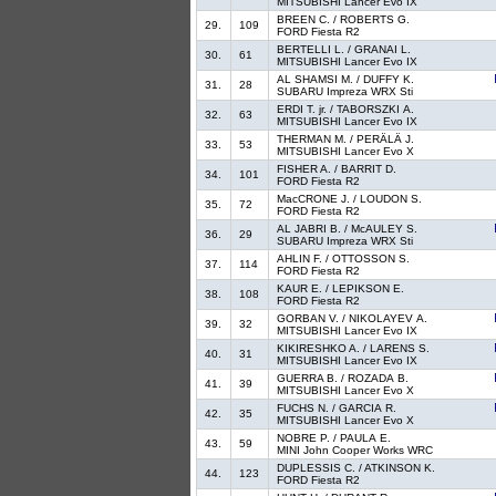
MITSUBISHI Lancer Evo IX
BREEN C. / ROBERTS G.
29.
109
FORD Fiesta R2
BERTELLI L. / GRANAI L.
30.
61
MITSUBISHI Lancer Evo IX
AL SHAMSI M. / DUFFY K.
31.
28
SUBARU Impreza WRX Sti
ERDI T. jr. / TABORSZKI A.
32.
63
MITSUBISHI Lancer Evo IX
THERMAN M. / PERÄLÄ J.
33.
53
MITSUBISHI Lancer Evo X
FISHER A. / BARRIT D.
34.
101
FORD Fiesta R2
MacCRONE J. / LOUDON S.
35.
72
FORD Fiesta R2
AL JABRI B. / McAULEY S.
36.
29
SUBARU Impreza WRX Sti
AHLIN F. / OTTOSSON S.
37.
114
FORD Fiesta R2
KAUR E. / LEPIKSON E.
38.
108
FORD Fiesta R2
GORBAN V. / NIKOLAYEV A.
39.
32
MITSUBISHI Lancer Evo IX
KIKIRESHKO A. / LARENS S.
40.
31
MITSUBISHI Lancer Evo IX
GUERRA B. / ROZADA B.
41.
39
MITSUBISHI Lancer Evo X
FUCHS N. / GARCIA R.
42.
35
MITSUBISHI Lancer Evo X
NOBRE P. / PAULA E.
43.
59
MINI John Cooper Works WRC
DUPLESSIS C. / ATKINSON K.
44.
123
FORD Fiesta R2