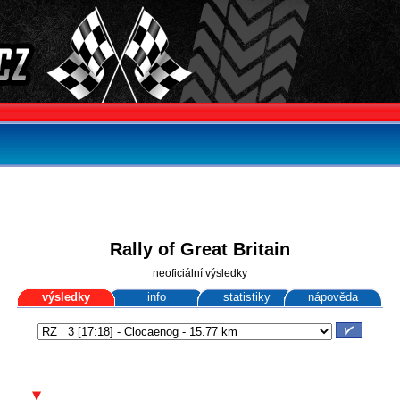
Rally of Great Britain
neoficiální výsledky
výsledky
info
statistiky
nápověda