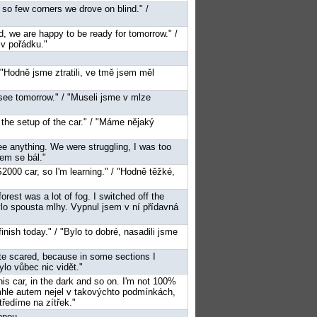
, so few corners we drove on blind." /
ud, we are happy to be ready for tomorrow." /
 v pořádku."
 / "Hodně jsme ztratili, ve tmě jsem měl
 see tomorrow." / "Museli jsme v mlze
the setup of the car." / "Máme nějaký
o see anything. We were struggling, I was too
sem se bál."
n S2000 car, so I'm learning." / "Hodně těžké,
orest was a lot of fog. I switched off the
bylo spousta mlhy. Vypnul jsem v ní přídavná
inish today." / "Bylo to dobré, nasadili jsme
ite scared, because in some sections I
ylo vůbec nic vidět."
this car, in the dark and so on. I'm not 100%
mhle autem nejel v takovýchto podmínkách,
ředíme na zítřek."
pneu.