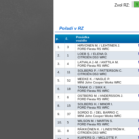
1
Zvol RZ:
Pořadí v RZ
Posádka
p.
č.
vozidlo
HIRVONEN M. / LEHTINEN J.
1.
3
FORD Fiesta RS WRC
LOEB S. / ELENA D.
2.
1
CITROËN DS3 WRC
LATVALA J.-M. / ANTTILA M.
3.
4
FORD Fiesta RS WRC
SOLBERG P. / PATTERSON C.
4.
11
CITROËN DS3 WRC
MEEKE K. / NAGLE P.
5.
52
MINI John Cooper Works WRC
TÄNAK O. / SIKK K.
6.
18
FORD Fiesta RS WRC
OSTBERG M. / ANDERSSON J.
7.
6
FORD Fiesta RS WRC
SOLBERG H. / MINOR I.
8.
15
FORD Fiesta RS WRC
SORDO D. / DEL BARRIO C.
9.
37
MINI John Cooper Works WRC
WILSON M. / MARTIN S.
10.
5
FORD Fiesta RS WRC
RÄIKKÖNEN K. / LINDSTRÖM K.
11.
8
CITROËN DS3 WRC
KUIPERS D. / MICLOTTE F.