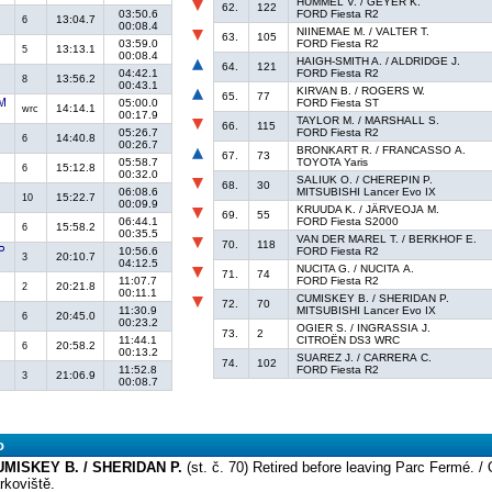
HUMMEL V. / GEYER K.
62.
122
03:50.6
FORD Fiesta R2
13:04.7
6
00:08.4
NIINEMAE M. / VALTER T.
63.
105
03:59.0
FORD Fiesta R2
13:13.1
5
00:08.4
HAIGH-SMITH A. / ALDRIDGE J.
64.
121
04:42.1
FORD Fiesta R2
13:56.2
8
00:43.1
KIRVAN B. / ROGERS W.
65.
77
05:00.0
FORD Fiesta ST
14:14.1
wrc
00:17.9
TAYLOR M. / MARSHALL S.
66.
115
05:26.7
FORD Fiesta R2
14:40.8
6
00:26.7
BRONKART R. / FRANCASSO A.
67.
73
05:58.7
TOYOTA Yaris
15:12.8
6
00:32.0
SALIUK O. / CHEREPIN P.
68.
30
06:08.6
MITSUBISHI Lancer Evo IX
15:22.7
10
00:09.9
KRUUDA K. / JÄRVEOJA M.
69.
55
06:44.1
FORD Fiesta S2000
15:58.2
6
00:35.5
VAN DER MAREL T. / BERKHOF E.
70.
118
10:56.6
FORD Fiesta R2
20:10.7
3
04:12.5
NUCITA G. / NUCITA A.
71.
74
11:07.7
FORD Fiesta R2
20:21.8
2
00:11.1
CUMISKEY B. / SHERIDAN P.
72.
70
11:30.9
MITSUBISHI Lancer Evo IX
20:45.0
6
00:23.2
OGIER S. / INGRASSIA J.
73.
2
11:44.1
CITROËN DS3 WRC
20:58.2
6
00:13.2
SUAREZ J. / CARRERA C.
74.
102
11:52.8
FORD Fiesta R2
21:06.9
3
00:08.7
o
UMISKEY B. / SHERIDAN P.
(st. č. 70) Retired before leaving Parc Fermé. 
rkoviště.