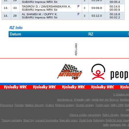
12.
29
03:09.0
3
SUBARU Impreza WRX Sti
00:00.4
TAGIROV D. / ZAVERSHINSKAYA A.
00:14.6
13.
33
03:09.8
3
SUBARU Impreza WRX Sti
00:00.8
AL SHAMSI M. / DUFFY K.
00:16.8
14.
28
03:12.0
3
SUBARU Impreza WRX Sti
00:02.2
RZ Info
Datum
RZ
© Gladius-int
AutoSport.cz
Výsledky rally
portál plný her Stroj.cz
Netlás
Pomocnice
Témata
Gladius Security
G-akce
Klubové stránky
Osobní stránky
Tuning auto
Volby 2006
Ele
v
Vánoce svátky narozeniny
Státní zkratky
Seznam
Trezory pokladny
Staré hry
Luxusní kosmetika
Speciální práce
Jízdní kola
Kulomety
Pojišt?ní proti vlou
radla
venkovní grily