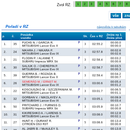
1
2
3
4
5
6
7
8
Zvol RZ:
vše
zn
Pořadí v RZ
nápověda k tabulkám
Posádka
Ztráta na 1.
p.
č.
Sk.
Čas v RZ
vozidlo
Ztráta před.
FUCHS N. / GARCIA R.
00:00.0
1.
35
02:55.2
3
MITSUBISHI Lancer Evo X
00:00.0
NIKARA J. / NIKARA P.
00:02.6
2.
24
02:57.8
3
MITSUBISHI Lancer Evo IX
00:02.6
FLODIN P. / ALANNE T.
00:03.2
3.
21
02:58.4
3
SUBARU Impreza WRX Sti
00:00.6
SALIUK O. / CHEREPIN P.
00:03.5
4.
30
02:58.7
3
MITSUBISHI Lancer Evo IX
00:00.3
GUERRA B. / ROZADA B.
00:04.2
5.
39
02:59.4
3
MITSUBISHI Lancer Evo X
00:00.7
SEMERÁD M. / ERNST M.
00:05.4
6.
26
03:00.6
3
MITSUBISHI Lancer Evo IX
00:01.2
KOSCIUSZKO M. / SZCZEPANIAK M.
00:06.5
7.
22
03:01.7
3
MITSUBISHI Lancer Evo X
00:01.1
GORBAN V. / NIKOLAYEV A.
00:09.9
8.
32
03:05.1
3
MITSUBISHI Lancer Evo IX
00:03.4
PRITCHARD J. / FURNISS D.
00:10.7
9.
50
03:05.9
3
SUBARU Impreza WRX Sti
00:00.8
KIKIRESHKO A. / LARENS S.
00:12.8
10.
31
03:08.0
3
MITSUBISHI Lancer Evo IX
00:02.1
HUNT H. / DURANT R.
00:13.4
11.
27
03:08.6
5
CITROËN DS3 R3T
00:00.6
AL JABRI B. / McAULEY S.
00:13.8