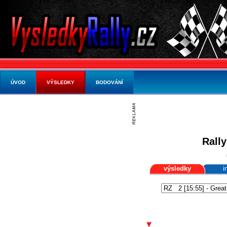
ÚVOD
VÝSLEDKY
BODOVÁNÍ
Rally
výsledky
i