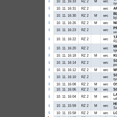
10. 11. 16:33
RZ 2
M
wrc
ry
10. 11. 16:31
RZ 2
wrc
A
B
10. 11. 16:30
RZ 2
M
wrc
bý
10. 11. 16:26
RZ 2
M
wrc
N
P
10. 11. 16:23
RZ 2
wrc
uv
TÄ
10. 11. 16:22
RZ 2
wrc
RZ
M
10. 11. 16:20
RZ 2
wrc
sj
10. 11. 16:18
RZ 2
M
wrc
K
S
10. 11. 16:14
RZ 2
wrc
po
10. 11. 16:12
RZ 2
M
wrc
W
S
10. 11. 16:10
RZ 2
wrc
ry
10. 11. 16:08
RZ 2
M
wrc
O
10. 11. 16:06
RZ 2
M
wrc
S
LA
10. 11. 16:04
RZ 2
M
wrc
ud
H
10. 11. 15:59
RZ 2
M
wrc
Sa
10. 11. 15:58
RZ 2
M
wrc
L