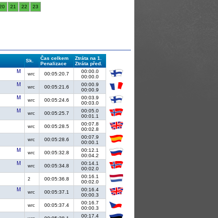
20
21
22
23
Čas celkem
Ztráta na 1.
Sk.
Penalizace
Ztráta před.
00:00.0
00:05:20.7
wrc
00:00.0
00:00.9
00:05:21.6
wrc
00:00.9
00:03.9
00:05:24.6
wrc
00:03.0
00:05.0
00:05:25.7
wrc
00:01.1
00:07.8
00:05:28.5
wrc
00:02.8
00:07.9
00:05:28.6
wrc
00:00.1
00:12.1
00:05:32.8
wrc
00:04.2
00:14.1
00:05:34.8
wrc
00:02.0
00:16.1
00:05:36.8
2
00:02.0
00:16.4
00:05:37.1
wrc
00:00.3
00:16.7
00:05:37.4
wrc
00:00.3
00:17.4