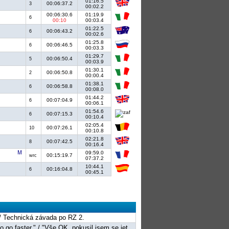
01:16.5
00:06:37.2
3
00:02.2
00:06:30.6
01:19.9
6
00:10
00:03.4
01:22.5
00:06:43.2
6
00:02.6
01:25.8
00:06:46.5
6
00:03.3
01:29.7
00:06:50.4
5
00:03.9
01:30.1
00:06:50.8
2
00:00.4
01:38.1
00:06:58.8
6
00:08.0
01:44.2
00:07:04.9
6
00:06.1
01:54.6
00:07:15.3
6
00:10.4
02:05.4
00:07:26.1
10
00:10.8
02:21.8
00:07:42.5
8
00:16.4
09:59.0
00:15:19.7
wrc
07:37.2
10:44.1
00:16:04.8
6
00:45.1
 / Technická závada po RZ 2.
to go faster." / "Vše OK, pokusil jsem se jet