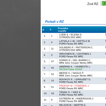
1
Zvol RZ:
Pořadí v RZ
Posádka
p.
č.
vozidlo
LOEB S. / ELENA D.
1.
1
CITROËN DS3 WRC
LATVALA J.-M. / ANTTILA M.
2.
4
FORD Fiesta RS WRC
SOLBERG P. / PATTERSON C.
3.
11
CITROËN DS3 WRC
HIRVONEN M. / LEHTINEN J.
4.
3
FORD Fiesta RS WRC
SORDO D. / DEL BARRIO C.
5.
37
MINI John Cooper Works WRC
ABBRING K. / VANNESTE L.
6.
54
ŠKODA Fabia S2000
MEEKE K. / NAGLE P.
7.
52
MINI John Cooper Works WRC
NOVIKOV E. / GIRAUDET D.
8.
10
FORD Fiesta RS WRC
PROKOP M. / TOMÁNEK J.
9.
51
FORD Fiesta RS WRC
TÄNAK O. / SIKK K.
10.
18
FORD Fiesta RS WRC
OSTBERG M. / ANDERSSON J.
11.
6
FORD Fiesta RS WRC
WILSON M. / MARTIN S.