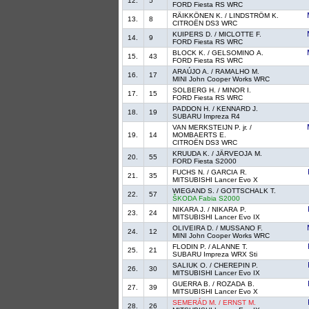
12.
5
FORD Fiesta RS WRC
RÄIKKÖNEN K. / LINDSTRÖM K.
13.
8
CITROËN DS3 WRC
KUIPERS D. / MICLOTTE F.
14.
9
FORD Fiesta RS WRC
BLOCK K. / GELSOMINO A.
15.
43
FORD Fiesta RS WRC
ARAÚJO A. / RAMALHO M.
16.
17
MINI John Cooper Works WRC
SOLBERG H. / MINOR I.
17.
15
FORD Fiesta RS WRC
PADDON H. / KENNARD J.
18.
19
SUBARU Impreza R4
VAN MERKSTEIJN P. jr. /
19.
14
MOMBAERTS E.
CITROËN DS3 WRC
KRUUDA K. / JÄRVEOJA M.
20.
55
FORD Fiesta S2000
FUCHS N. / GARCIA R.
21.
35
MITSUBISHI Lancer Evo X
WIEGAND S. / GOTTSCHALK T.
22.
57
ŠKODA Fabia S2000
NIKARA J. / NIKARA P.
23.
24
MITSUBISHI Lancer Evo IX
OLIVEIRA D. / MUSSANO F.
24.
12
MINI John Cooper Works WRC
FLODIN P. / ALANNE T.
25.
21
SUBARU Impreza WRX Sti
SALIUK O. / CHEREPIN P.
26.
30
MITSUBISHI Lancer Evo IX
GUERRA B. / ROZADA B.
27.
39
MITSUBISHI Lancer Evo X
SEMERÁD M. / ERNST M.
28.
26