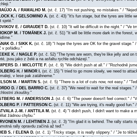
chleji."
RAÚJO A. / RAMALHO M.
(st. č. 17) "I'm not pushing, no mistakes." / "Neje
LOCK K. / GELSOMINO A.
(st. č. 43) "It's fun stage, but the tyres are littl
t sjeté."
OVIKOV E. / GIRAUDET D.
(st. č. 10) "It will be difficult in the night." / "Ve
ROKOP M. / TOMÁNEK J.
(st. č. 51) "It will be little more dark in the forest
idíme."
NAK O. / SIKK K.
(st. č. 18) "I hope the tyres are OK for the gravel stage.
 v pořádku."
EEKE K. / NAGLE P.
(st. č. 52) "The tyres are worn, they're like jelly and o
eté, jsou jako z želé a na asfaltu rychle odcházejí."
UIPERS D. / MICLOTTE F.
(st. č. 9) "We didn't push at all." / "Rozhodně jsme 
OLBERG H. / MINOR I.
(st. č. 15) "I tried to go more slowly, we need to attack
maleji, v lese pak zatáhneme."
ILSON M. / MARTIN S.
(st. č. 5) "There is a lot of cuts now, not easy." / "T
ORDO D. / DEL BARRIO C.
(st. č. 37) "We need to wait for the real stages.
chlostní zkoušky."
STBERG M. / ANDERSSON J.
(st. č. 6) "The power doesn't feel correct." / 
OLBERG P. / PATTERSON C.
(st. č. 11) "We are trying, it's really good fun.
TVALA J.-M. / ANTTILA M.
(st. č. 4) "I didn't push, I didn't want to make a 
ělat žádnou chybu."
IRVONEN M. / LEHTINEN J.
(st. č. 3) "I'm glad it is behind. The rally starts
motná rally opravdu začíná až teď."
OEB S. / ELENA D.
(st. č. 1) "Tricky stage, it is really slippery." / "Je to tě