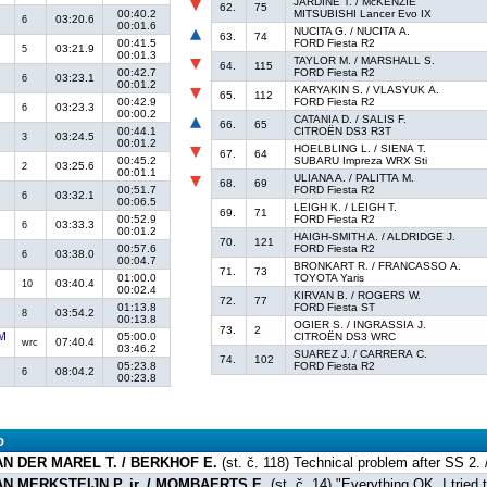
JARDINE T. / McKENZIE
62.
75
00:40.2
MITSUBISHI Lancer Evo IX
03:20.6
6
00:01.6
NUCITA G. / NUCITA A.
63.
74
00:41.5
FORD Fiesta R2
03:21.9
5
00:01.3
TAYLOR M. / MARSHALL S.
64.
115
00:42.7
FORD Fiesta R2
03:23.1
6
00:01.2
KARYAKIN S. / VLASYUK A.
65.
112
00:42.9
FORD Fiesta R2
03:23.3
6
00:00.2
CATANIA D. / SALIS F.
66.
65
00:44.1
CITROËN DS3 R3T
03:24.5
3
00:01.2
HOELBLING L. / SIENA T.
67.
64
00:45.2
SUBARU Impreza WRX Sti
03:25.6
2
00:01.1
ULIANA A. / PALITTA M.
68.
69
00:51.7
FORD Fiesta R2
03:32.1
6
00:06.5
LEIGH K. / LEIGH T.
69.
71
00:52.9
FORD Fiesta R2
03:33.3
6
00:01.2
HAIGH-SMITH A. / ALDRIDGE J.
70.
121
00:57.6
FORD Fiesta R2
03:38.0
6
00:04.7
BRONKART R. / FRANCASSO A.
71.
73
01:00.0
TOYOTA Yaris
03:40.4
10
00:02.4
KIRVAN B. / ROGERS W.
72.
77
01:13.8
FORD Fiesta ST
03:54.2
8
00:13.8
OGIER S. / INGRASSIA J.
73.
2
05:00.0
CITROËN DS3 WRC
07:40.4
wrc
03:46.2
SUAREZ J. / CARRERA C.
74.
102
05:23.8
FORD Fiesta R2
08:04.2
6
00:23.8
o
AN DER MAREL T. / BERKHOF E.
(st. č. 118) Technical problem after SS 2.
AN MERKSTEIJN P. jr. / MOMBAERTS E.
(st. č. 14) "Everything OK. I tried 