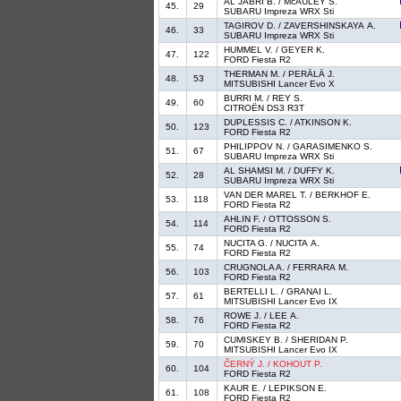
AL JABRI B. / McAULEY S.
45.
29
SUBARU Impreza WRX Sti
TAGIROV D. / ZAVERSHINSKAYA A.
46.
33
SUBARU Impreza WRX Sti
HUMMEL V. / GEYER K.
47.
122
FORD Fiesta R2
THERMAN M. / PERÄLÄ J.
48.
53
MITSUBISHI Lancer Evo X
BURRI M. / REY S.
49.
60
CITROËN DS3 R3T
DUPLESSIS C. / ATKINSON K.
50.
123
FORD Fiesta R2
PHILIPPOV N. / GARASIMENKO S.
51.
67
SUBARU Impreza WRX Sti
AL SHAMSI M. / DUFFY K.
52.
28
SUBARU Impreza WRX Sti
VAN DER MAREL T. / BERKHOF E.
53.
118
FORD Fiesta R2
AHLIN F. / OTTOSSON S.
54.
114
FORD Fiesta R2
NUCITA G. / NUCITA A.
55.
74
FORD Fiesta R2
CRUGNOLA A. / FERRARA M.
56.
103
FORD Fiesta R2
BERTELLI L. / GRANAI L.
57.
61
MITSUBISHI Lancer Evo IX
ROWE J. / LEE A.
58.
76
FORD Fiesta R2
CUMISKEY B. / SHERIDAN P.
59.
70
MITSUBISHI Lancer Evo IX
ČERNÝ J. / KOHOUT P.
60.
104
FORD Fiesta R2
KAUR E. / LEPIKSON E.
61.
108
FORD Fiesta R2