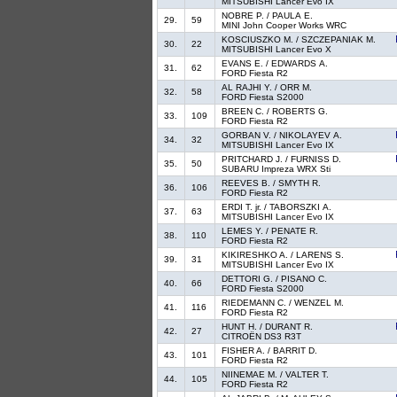
MITSUBISHI Lancer Evo IX
NOBRE P. / PAULA E.
29.
59
MINI John Cooper Works WRC
KOSCIUSZKO M. / SZCZEPANIAK M.
30.
22
MITSUBISHI Lancer Evo X
EVANS E. / EDWARDS A.
31.
62
FORD Fiesta R2
AL RAJHI Y. / ORR M.
32.
58
FORD Fiesta S2000
BREEN C. / ROBERTS G.
33.
109
FORD Fiesta R2
GORBAN V. / NIKOLAYEV A.
34.
32
MITSUBISHI Lancer Evo IX
PRITCHARD J. / FURNISS D.
35.
50
SUBARU Impreza WRX Sti
REEVES B. / SMYTH R.
36.
106
FORD Fiesta R2
ERDI T. jr. / TABORSZKI A.
37.
63
MITSUBISHI Lancer Evo IX
LEMES Y. / PENATE R.
38.
110
FORD Fiesta R2
KIKIRESHKO A. / LARENS S.
39.
31
MITSUBISHI Lancer Evo IX
DETTORI G. / PISANO C.
40.
66
FORD Fiesta S2000
RIEDEMANN C. / WENZEL M.
41.
116
FORD Fiesta R2
HUNT H. / DURANT R.
42.
27
CITROËN DS3 R3T
FISHER A. / BARRIT D.
43.
101
FORD Fiesta R2
NIINEMAE M. / VALTER T.
44.
105
FORD Fiesta R2