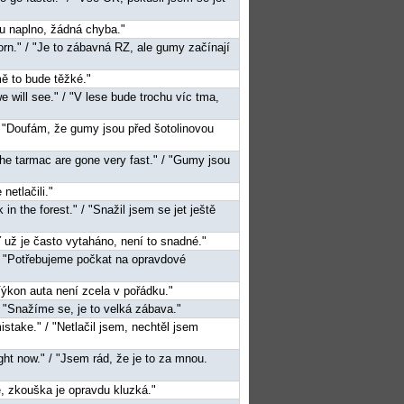
du naplno, žádná chyba."
e worn." / "Je to zábavná RZ, ale gumy začínají
 tmě to bude těžké."
, we will see." / "V lese bude trochu víc tma,
" / "Doufám, že gumy jsou před šotolinovou
n the tarmac are gone very fast." / "Gumy jsou
netlačili."
 in the forest." / "Snažil jsem se jet ještě
eď už je často vytaháno, není to snadné."
" / "Potřebujeme počkat na opravdové
"Výkon auta není zcela v pořádku."
" / "Snažíme se, je to velká zábava."
mistake." / "Netlačil jsem, nechtěl jsem
 right now." / "Jsem rád, že je to za mnou.
žké, zkouška je opravdu kluzká."