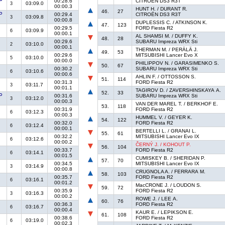
00:28.6
CITROËN DS3 R3T
03:09.0
3
00:00.3
HUNT H. / DURANT R.
46.
27
00:29.4
CITROËN DS3 R3T
03:09.8
3
00:00.8
DUPLESSIS C. / ATKINSON K.
47.
123
00:29.5
FORD Fiesta R2
03:09.9
6
00:00.1
AL SHAMSI M. / DUFFY K.
48.
28
00:29.6
SUBARU Impreza WRX Sti
03:10.0
2
00:00.1
THERMAN M. / PERÄLÄ J.
49.
53
00:29.6
MITSUBISHI Lancer Evo X
03:10.0
5
00:00.0
PHILIPPOV N. / GARASIMENKO S.
50.
67
00:30.2
SUBARU Impreza WRX Sti
03:10.6
6
00:00.6
AHLIN F. / OTTOSSON S.
51.
114
00:31.3
FORD Fiesta R2
03:11.7
3
00:01.1
TAGIROV D. / ZAVERSHINSKAYA A.
52.
33
00:31.6
SUBARU Impreza WRX Sti
03:12.0
3
00:00.3
VAN DER MAREL T. / BERKHOF E.
53.
118
00:31.9
FORD Fiesta R2
03:12.3
6
00:00.3
HUMMEL V. / GEYER K.
54.
122
00:32.0
FORD Fiesta R2
03:12.4
6
00:00.1
BERTELLI L. / GRANAI L.
55.
61
00:32.2
MITSUBISHI Lancer Evo IX
03:12.6
6
00:00.2
ČERNÝ J. / KOHOUT P.
56.
104
00:33.7
FORD Fiesta R2
03:14.1
6
00:01.5
CUMISKEY B. / SHERIDAN P.
57.
70
00:34.5
MITSUBISHI Lancer Evo IX
03:14.9
3
00:00.8
CRUGNOLA A. / FERRARA M.
58.
103
00:35.7
FORD Fiesta R2
03:16.1
6
00:01.2
MacCRONE J. / LOUDON S.
59.
72
00:35.9
FORD Fiesta R2
03:16.3
3
00:00.2
ROWE J. / LEE A.
60.
76
00:36.3
FORD Fiesta R2
03:16.7
6
00:00.4
KAUR E. / LEPIKSON E.
61.
108
00:38.6
FORD Fiesta R2
03:19.0
6
00:02.3