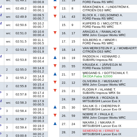
02:49.1
12.
18
wrc
00:00.8
FORD Fiesta RS WRC
00:08.8
RÄIKKÖNEN K. / LINDSTRÖM K.
02:49.2
13.
8
wrc
00:00.1
CITROËN DS3 WRC
00:09.5
BLOCK K. / GELSOMINO A.
02:49.9
14.
43
wrc
00:00.7
FORD Fiesta RS WRC
00:10.2
KUIPERS D. / MICLOTTE F.
02:50.6
15.
9
wrc
00:00.7
FORD Fiesta RS WRC
00:10.6
ARAÚJO A. / RAMALHO M.
02:51.0
16.
17
wrc
00:00.4
MINI John Cooper Works WRC
00:11.1
SOLBERG H. / MINOR I.
02:51.5
17.
15
wrc
00:00.5
FORD Fiesta RS WRC
00:13.0
VAN MERKSTEIJN P. jr. / MOMBAERT
02:53.4
18.
14
2
00:01.9
CITROËN DS3 WRC
PADDON H. / KENNARD J.
00:13.4
19.
19
wrc
02:53.8
SUBARU Impreza R4
00:00.4
KRUUDA K. / JÄRVEOJA M.
20.
55
00:14.6
FORD Fiesta S2000
02:55.0
2
00:01.2
WIEGAND S. / GOTTSCHALK T.
21.
57
00:14.8
ŠKODA Fabia S2000
02:55.2
3
00:00.2
OLIVEIRA D. / MUSSANO F.
22.
12
00:15.4
MINI John Cooper Works WRC
02:55.8
2
00:00.6
FLODIN P. / ALANNE T.
23.
21
00:17.4
SUBARU Impreza WRX Sti
02:57.8
3
00:02.0
GUERRA B. / ROZADA B.
24.
39
00:17.9
MITSUBISHI Lancer Evo X
02:58.3
wrc
00:00.5
SALIUK O. / CHEREPIN P.
25.
30
00:18.0
MITSUBISHI Lancer Evo IX
02:58.4
3
00:00.1
NOBRE P. / PAULA E.
26.
59
00:18.3
MINI John Cooper Works WRC
02:58.7
3
00:00.3
NIKARA J. / NIKARA P.
27.
24
00:19.0
MITSUBISHI Lancer Evo IX
02:59.4
3
00:00.7
SEMERÁD M. / ERNST M.
28.
26
00:20.2
MITSUBISHI Lancer Evo IX
03:00.6
3