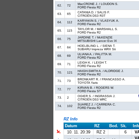
MacCRONE J. / LOUDON S.
62.
72
FORD Fiesta R2
CATANIA D. / SALIS F.
63.
65
CITROËN DS3 R3T
KARYAKIN S. / VLASYUK A.
64.
112
FORD Fiesta R2
TAYLOR M. / MARSHALL S.
65.
115
FORD Fiesta R2
JARDINE T. / McKENZIE
66.
75
MITSUBISHI Lancer Evo IX
HOELBLING L. / SIENA T.
67.
64
SUBARU Impreza WRX Sti
ULIANA A. / PALITTA M.
68.
69
FORD Fiesta R2
LEIGH K. / LEIGH T.
69.
71
FORD Fiesta R2
HAIGH-SMITH A. / ALDRIDGE J.
70.
121
FORD Fiesta R2
BRONKART R. / FRANCASSO A.
71.
73
TOYOTA Yaris
KIRVAN B. / ROGERS W.
72.
77
FORD Fiesta ST
OGIER S. / INGRASSIA J.
73.
2
CITROËN DS3 WRC
SUAREZ J. / CARRERA C.
74.
102
FORD Fiesta R2
RZ Info
Datum
RZ
Bod.
Sk.
Inf
10. 11. 20:39
RZ 2
6
V
V