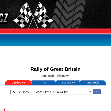
Rally of Great Britain
neoficiální výsledky
výsledky
info
statistiky
nápověda