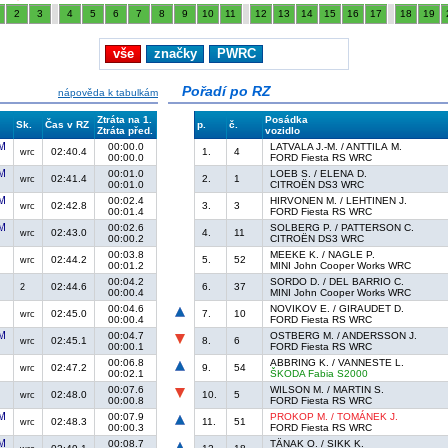
2
3
4
5
6
7
8
9
10
11
12
13
14
15
16
17
18
19
vše
značky
PWRC
Pořadí po RZ
nápověda k tabulkám
Ztráta na 1.
Posádka
Sk.
Čas v RZ
p.
č.
Ztráta před.
vozidlo
00:00.0
LATVALA J.-M. / ANTTILA M.
02:40.4
1.
4
wrc
00:00.0
FORD Fiesta RS WRC
00:01.0
LOEB S. / ELENA D.
02:41.4
2.
1
wrc
00:01.0
CITROËN DS3 WRC
00:02.4
HIRVONEN M. / LEHTINEN J.
02:42.8
3.
3
wrc
00:01.4
FORD Fiesta RS WRC
00:02.6
SOLBERG P. / PATTERSON C.
02:43.0
4.
11
wrc
00:00.2
CITROËN DS3 WRC
00:03.8
MEEKE K. / NAGLE P.
02:44.2
5.
52
wrc
00:01.2
MINI John Cooper Works WRC
00:04.2
SORDO D. / DEL BARRIO C.
02:44.6
6.
37
2
00:00.4
MINI John Cooper Works WRC
00:04.6
NOVIKOV E. / GIRAUDET D.
02:45.0
7.
10
wrc
00:00.4
FORD Fiesta RS WRC
00:04.7
OSTBERG M. / ANDERSSON J.
02:45.1
8.
6
wrc
00:00.1
FORD Fiesta RS WRC
00:06.8
ABBRING K. / VANNESTE L.
02:47.2
9.
54
wrc
00:02.1
ŠKODA Fabia S2000
00:07.6
WILSON M. / MARTIN S.
02:48.0
10.
5
wrc
00:00.8
FORD Fiesta RS WRC
00:07.9
PROKOP M. / TOMÁNEK J.
02:48.3
11.
51
wrc
00:00.3
FORD Fiesta RS WRC
00:08.7
TÄNAK O. / SIKK K.