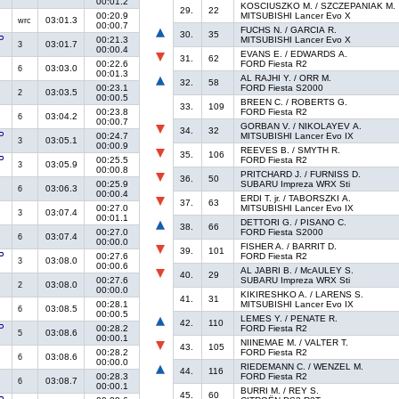
00:01.2
KOSCIUSZKO M. / SZCZEPANIAK M.
29.
22
00:20.9
MITSUBISHI Lancer Evo X
03:01.3
wrc
00:00.7
FUCHS N. / GARCIA R.
30.
35
00:21.3
MITSUBISHI Lancer Evo X
03:01.7
3
00:00.4
EVANS E. / EDWARDS A.
31.
62
00:22.6
FORD Fiesta R2
03:03.0
6
00:01.3
AL RAJHI Y. / ORR M.
32.
58
00:23.1
FORD Fiesta S2000
03:03.5
2
00:00.5
BREEN C. / ROBERTS G.
33.
109
00:23.8
FORD Fiesta R2
03:04.2
6
00:00.7
GORBAN V. / NIKOLAYEV A.
34.
32
00:24.7
MITSUBISHI Lancer Evo IX
03:05.1
3
00:00.9
REEVES B. / SMYTH R.
35.
106
00:25.5
FORD Fiesta R2
03:05.9
3
00:00.8
PRITCHARD J. / FURNISS D.
36.
50
00:25.9
SUBARU Impreza WRX Sti
03:06.3
6
00:00.4
ERDI T. jr. / TABORSZKI A.
37.
63
00:27.0
MITSUBISHI Lancer Evo IX
03:07.4
3
00:01.1
DETTORI G. / PISANO C.
38.
66
00:27.0
FORD Fiesta S2000
03:07.4
6
00:00.0
FISHER A. / BARRIT D.
39.
101
00:27.6
FORD Fiesta R2
03:08.0
3
00:00.6
AL JABRI B. / McAULEY S.
40.
29
00:27.6
SUBARU Impreza WRX Sti
03:08.0
2
00:00.0
KIKIRESHKO A. / LARENS S.
41.
31
00:28.1
MITSUBISHI Lancer Evo IX
03:08.5
6
00:00.5
LEMES Y. / PENATE R.
42.
110
00:28.2
FORD Fiesta R2
03:08.6
5
00:00.1
NIINEMAE M. / VALTER T.
43.
105
00:28.2
FORD Fiesta R2
03:08.6
6
00:00.0
RIEDEMANN C. / WENZEL M.
44.
116
00:28.3
FORD Fiesta R2
03:08.7
6
00:00.1
BURRI M. / REY S.
45.
60