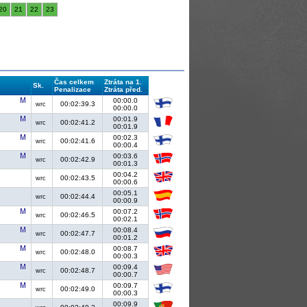
20
21
22
23
Čas celkem
Ztráta na 1.
Sk.
Penalizace
Ztráta před.
00:00.0
00:02:39.3
wrc
00:00.0
00:01.9
00:02:41.2
wrc
00:01.9
00:02.3
00:02:41.6
wrc
00:00.4
00:03.6
00:02:42.9
wrc
00:01.3
00:04.2
00:02:43.5
wrc
00:00.6
00:05.1
00:02:44.4
wrc
00:00.9
00:07.2
00:02:46.5
wrc
00:02.1
00:08.4
00:02:47.7
wrc
00:01.2
00:08.7
00:02:48.0
wrc
00:00.3
00:09.4
00:02:48.7
wrc
00:00.7
00:09.7
00:02:49.0
wrc
00:00.3
00:09.9