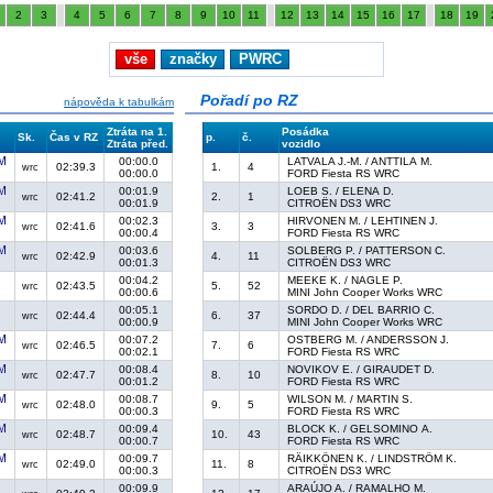
2
3
4
5
6
7
8
9
10
11
12
13
14
15
16
17
18
19
vše
značky
PWRC
Pořadí po RZ
nápověda k tabulkám
Ztráta na 1.
Posádka
Sk.
Čas v RZ
p.
č.
Ztráta před.
vozidlo
00:00.0
LATVALA J.-M. / ANTTILA M.
02:39.3
1.
4
wrc
00:00.0
FORD Fiesta RS WRC
00:01.9
LOEB S. / ELENA D.
02:41.2
2.
1
wrc
00:01.9
CITROËN DS3 WRC
00:02.3
HIRVONEN M. / LEHTINEN J.
02:41.6
3.
3
wrc
00:00.4
FORD Fiesta RS WRC
00:03.6
SOLBERG P. / PATTERSON C.
02:42.9
4.
11
wrc
00:01.3
CITROËN DS3 WRC
00:04.2
MEEKE K. / NAGLE P.
02:43.5
5.
52
wrc
00:00.6
MINI John Cooper Works WRC
00:05.1
SORDO D. / DEL BARRIO C.
02:44.4
6.
37
wrc
00:00.9
MINI John Cooper Works WRC
00:07.2
OSTBERG M. / ANDERSSON J.
02:46.5
7.
6
wrc
00:02.1
FORD Fiesta RS WRC
00:08.4
NOVIKOV E. / GIRAUDET D.
02:47.7
8.
10
wrc
00:01.2
FORD Fiesta RS WRC
00:08.7
WILSON M. / MARTIN S.
02:48.0
9.
5
wrc
00:00.3
FORD Fiesta RS WRC
00:09.4
BLOCK K. / GELSOMINO A.
02:48.7
10.
43
wrc
00:00.7
FORD Fiesta RS WRC
00:09.7
RÄIKKÖNEN K. / LINDSTRÖM K.
02:49.0
11.
8
wrc
00:00.3
CITROËN DS3 WRC
00:09.9
ARAÚJO A. / RAMALHO M.