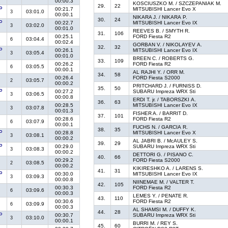
00:00.3
KOSCIUSZKO M. / SZCZEPANIAK M.
29.
22
00:21.7
MITSUBISHI Lancer Evo X
03:01.0
3
00:00.1
NIKARA J. / NIKARA P.
30.
24
00:22.7
MITSUBISHI Lancer Evo IX
03:02.0
3
00:01.0
REEVES B. / SMYTH R.
31.
106
00:25.1
FORD Fiesta R2
03:04.4
6
00:02.4
GORBAN V. / NIKOLAYEV A.
32.
32
00:26.1
MITSUBISHI Lancer Evo IX
03:05.4
3
00:01.0
BREEN C. / ROBERTS G.
33.
109
00:26.2
FORD Fiesta R2
03:05.5
6
00:00.1
AL RAJHI Y. / ORR M.
34.
58
00:26.4
FORD Fiesta S2000
03:05.7
2
00:00.2
PRITCHARD J. / FURNISS D.
35.
50
00:27.2
SUBARU Impreza WRX Sti
03:06.5
3
00:00.8
ERDI T. jr. / TABORSZKI A.
36.
63
00:28.5
MITSUBISHI Lancer Evo IX
03:07.8
3
00:01.3
FISHER A. / BARRIT D.
37.
101
00:28.6
FORD Fiesta R2
03:07.9
6
00:00.1
FUCHS N. / GARCIA R.
38.
35
00:28.8
MITSUBISHI Lancer Evo X
03:08.1
3
00:00.2
AL JABRI B. / McAULEY S.
39.
29
00:29.0
SUBARU Impreza WRX Sti
03:08.3
3
00:00.2
DETTORI G. / PISANO C.
40.
66
00:29.2
FORD Fiesta S2000
03:08.5
2
00:00.2
KIKIRESHKO A. / LARENS S.
41.
31
00:30.0
MITSUBISHI Lancer Evo IX
03:09.3
3
00:00.8
NIINEMAE M. / VALTER T.
42.
105
00:30.3
FORD Fiesta R2
03:09.6
6
00:00.3
LEMES Y. / PENATE R.
43.
110
00:30.6
FORD Fiesta R2
03:09.9
6
00:00.3
AL SHAMSI M. / DUFFY K.
44.
28
00:30.7
SUBARU Impreza WRX Sti
03:10.0
3
00:00.1
BURRI M. / REY S.
45.
60