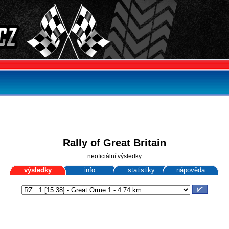
Rally of Great Britain
neoficiální výsledky
výsledky
info
statistiky
nápověda