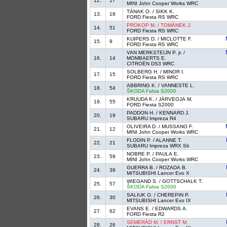
12.
17
MINI John Cooper Works WRC
TÄNAK O. / SIKK K.
13.
18
FORD Fiesta RS WRC
PROKOP M. / TOMÁNEK J.
14.
51
FORD Fiesta RS WRC
KUIPERS D. / MICLOTTE F.
15.
9
FORD Fiesta RS WRC
VAN MERKSTEIJN P. jr. /
16.
14
MOMBAERTS E.
CITROËN DS3 WRC
SOLBERG H. / MINOR I.
17.
15
FORD Fiesta RS WRC
ABBRING K. / VANNESTE L.
18.
54
ŠKODA Fabia S2000
KRUUDA K. / JÄRVEOJA M.
19.
55
FORD Fiesta S2000
PADDON H. / KENNARD J.
20.
19
SUBARU Impreza R4
OLIVEIRA D. / MUSSANO F.
21.
12
MINI John Cooper Works WRC
FLODIN P. / ALANNE T.
22.
21
SUBARU Impreza WRX Sti
NOBRE P. / PAULA E.
23.
59
MINI John Cooper Works WRC
GUERRA B. / ROZADA B.
24.
39
MITSUBISHI Lancer Evo X
WIEGAND S. / GOTTSCHALK T.
25.
57
ŠKODA Fabia S2000
SALIUK O. / CHEREPIN P.
26.
30
MITSUBISHI Lancer Evo IX
EVANS E. / EDWARDS A.
27.
62
FORD Fiesta R2
SEMERÁD M. / ERNST M.
28.
26