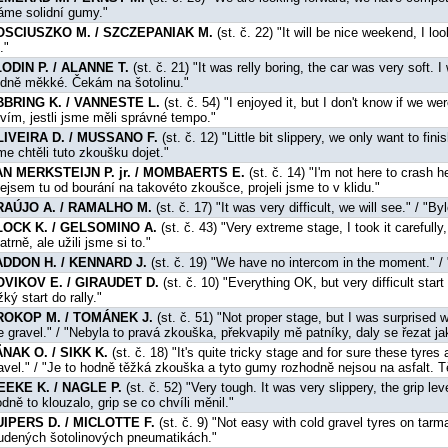
me solidní gumy."
OSCIUSZKO M. / SZCZEPANIAK M.
(st. č. 22) "It will be nice weekend, I l
."
ODIN P. / ALANNE T.
(st. č. 21) "It was relly boring, the car was very soft. I
dně měkké. Čekám na šotolinu."
BBRING K. / VANNESTE L.
(st. č. 54) "I enjoyed it, but I don't know if we we
vím, jestli jsme měli správné tempo."
LIVEIRA D. / MUSSANO F.
(st. č. 12) "Little bit slippery, we only want to fi
me chtěli tuto zkoušku dojet."
AN MERKSTEIJN P. jr. / MOMBAERTS E.
(st. č. 14) "I'm not here to crash h
ejsem tu od bourání na takovéto zkoušce, projeli jsme to v klidu."
RAÚJO A. / RAMALHO M.
(st. č. 17) "It was very difficult, we will see." / "B
LOCK K. / GELSOMINO A.
(st. č. 43) "Very extreme stage, I took it carefully
atrně, ale užili jsme si to."
ADDON H. / KENNARD J.
(st. č. 19) "We have no intercom in the moment." / 
OVIKOV E. / GIRAUDET D.
(st. č. 10) "Everything OK, but very difficult start 
žký start do rally."
ROKOP M. / TOMÁNEK J.
(st. č. 51) "Not proper stage, but I was surprised wi
e gravel." / "Nebyla to pravá zkouška, překvapily mě patníky, daly se řezat j
NAK O. / SIKK K.
(st. č. 18) "It's quite tricky stage and for sure these tyres
avel." / "Je to hodně těžká zkouška a tyto gumy rozhodně nejsou na asfalt. T
EEKE K. / NAGLE P.
(st. č. 52) "Very tough. It was very slippery, the grip le
dně to klouzalo, grip se co chvíli měnil."
UIPERS D. / MICLOTTE F.
(st. č. 9) "Not easy with cold gravel tyres on tarm
udených šotolinových pneumatikách."