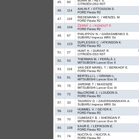
BURRI M. / REY S.
45.
60
CITROËN DS3 R3T
AHLIN F. / OTTOSSON S.
46.
114
FORD Fiesta R2
RIEDEMANN C. / WENZEL M.
47.
116
FORD Fiesta R2
ČERNÝ J. / KOHOUT P.
48.
104
FORD Fiesta R2
PHILIPPOV N. / GARASIMENKO S.
49.
67
SUBARU Impreza WRX Sti
DUPLESSIS C. / ATKINSON K.
50.
123
FORD Fiesta R2
HUNT H. / DURANT R.
51.
27
CITROËN DS3 R3T
THERMAN M. / PERÄLÄ J.
52.
53
MITSUBISHI Lancer Evo X
VAN DER MAREL T. / BERKHOF E.
53.
118
FORD Fiesta R2
BERTELLI L. / GRANAI L.
54.
61
MITSUBISHI Lancer Evo IX
JARDINE T. / McKENZIE
55.
75
MITSUBISHI Lancer Evo IX
MacCRONE J. / LOUDON S.
56.
72
FORD Fiesta R2
TAGIROV D. / ZAVERSHINSKAYA A.
57.
33
SUBARU Impreza WRX Sti
HUMMEL V. / GEYER K.
58.
122
FORD Fiesta R2
CUMISKEY B. / SHERIDAN P.
59.
70
MITSUBISHI Lancer Evo IX
KAUR E. / LEPIKSON E.
60.
108
FORD Fiesta R2
NUCITA G. / NUCITA A.
61.
74
FORD Fiesta R2