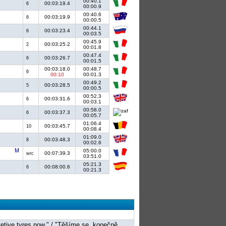
00:40.1
00:03:19.4
6
00:00.9
00:40.6
00:03:19.9
6
00:00.5
00:44.1
00:03:23.4
6
00:03.5
00:45.9
00:03:25.2
2
00:01.8
00:47.4
00:03:26.7
6
00:01.5
00:03:18.0
00:48.7
6
00:10
00:01.3
00:49.2
00:03:28.5
5
00:00.5
00:52.3
00:03:31.6
6
00:03.1
00:58.0
00:03:37.3
6
00:05.7
01:06.4
00:03:45.7
10
00:08.4
01:09.0
00:03:48.3
8
00:02.6
05:00.0
00:07:39.3
wrc
03:51.0
05:21.3
00:08:00.6
6
00:21.3
tetive tyres now." / "Těšíme se, konečně