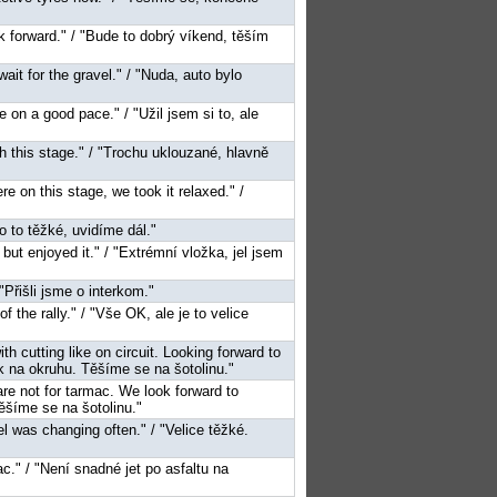
ook forward." / "Bude to dobrý víkend, těším
 wait for the gravel." / "Nuda, auto bylo
re on a good pace." / "Užil jsem si to, ale
nish this stage." / "Trochu uklouzané, hlavně
ere on this stage, we took it relaxed." /
ylo to těžké, uvidíme dál."
, but enjoyed it." / "Extrémní vložka, jel jsem
"Přišli jsme o interkom."
of the rally." / "Vše OK, ale je to velice
th cutting like on circuit. Looking forward to
ak na okruhu. Těšíme se na šotolinu."
 are not for tarmac. We look forward to
ěšíme se na šotolinu."
vel was changing often." / "Velice těžké.
ac." / "Není snadné jet po asfaltu na