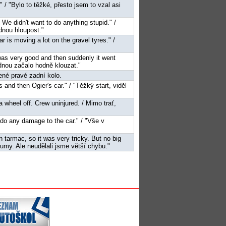
l." / "Bylo to těžké, přesto jsem to vzal asi
p. We didn't want to do anything stupid." /
dnou hloupost."
car is moving a lot on the gravel tyres." /
 was very good and then suddenly it went
ednou začalo hodně klouzat."
ené pravé zadní kolo.
es and then Ogier's car." / "Těžký start, viděl
 a wheel off. Crew uninjured. / Mimo trať,
 to do any damage to the car." / "Vše v
n tarmac, so it was very tricky. But no big
umy. Ale neudělali jsme větší chybu."