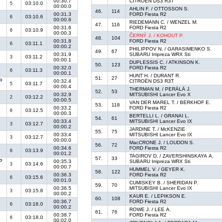
00:30.7
CITROËN DS3 R3T
03:10.0
5
00:00.0
AHLIN F. / OTTOSSON S.
46.
114
00:31.3
FORD Fiesta R2
03:10.6
6
00:00.6
RIEDEMANN C. / WENZEL M.
47.
116
00:31.6
FORD Fiesta R2
03:10.9
6
00:00.3
ČERNÝ J. / KOHOUT P.
48.
104
00:31.8
FORD Fiesta R2
03:11.1
6
00:00.2
PHILIPPOV N. / GARASIMENKO S.
49.
67
00:31.9
SUBARU Impreza WRX Sti
03:11.2
3
00:00.1
DUPLESSIS C. / ATKINSON K.
50.
123
00:32.0
FORD Fiesta R2
03:11.3
6
00:00.1
HUNT H. / DURANT R.
51.
27
00:32.4
CITROËN DS3 R3T
03:11.7
5
00:00.4
THERMAN M. / PERÄLÄ J.
52.
53
00:32.9
MITSUBISHI Lancer Evo X
03:12.2
2
00:00.5
VAN DER MAREL T. / BERKHOF E.
53.
118
00:33.2
FORD Fiesta R2
03:12.5
6
00:00.3
BERTELLI L. / GRANAI L.
54.
61
00:33.4
MITSUBISHI Lancer Evo IX
03:12.7
3
00:00.2
JARDINE T. / McKENZIE
55.
75
00:33.4
MITSUBISHI Lancer Evo IX
03:12.7
3
00:00.0
MacCRONE J. / LOUDON S.
56.
72
00:34.6
FORD Fiesta R2
03:13.9
6
00:01.2
TAGIROV D. / ZAVERSHINSKAYA A.
57.
33
00:35.3
SUBARU Impreza WRX Sti
03:14.6
3
00:00.7
HUMMEL V. / GEYER K.
58.
122
00:36.3
FORD Fiesta R2
03:15.6
6
00:01.0
CUMISKEY B. / SHERIDAN P.
59.
70
00:36.5
MITSUBISHI Lancer Evo IX
03:15.8
3
00:00.2
KAUR E. / LEPIKSON E.
60.
108
00:36.7
FORD Fiesta R2
03:16.0
6
00:00.2
ROWE J. / LEE A.
61.
76
00:38.7
FORD Fiesta R2
03:18.0
6
00:02.0