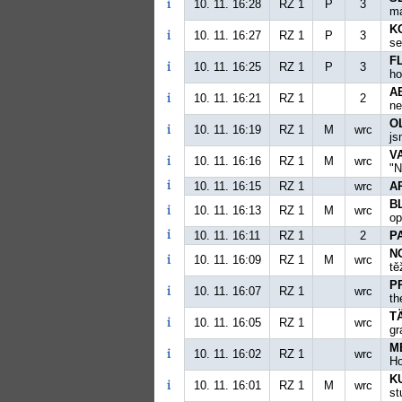
10. 11. 16:28
RZ 1
P
3
má
K
10. 11. 16:27
RZ 1
P
3
se
FL
10. 11. 16:25
RZ 1
P
3
ho
A
10. 11. 16:21
RZ 1
2
ne
O
10. 11. 16:19
RZ 1
M
wrc
js
V
10. 11. 16:16
RZ 1
M
wrc
"N
10. 11. 16:15
RZ 1
wrc
A
B
10. 11. 16:13
RZ 1
M
wrc
op
10. 11. 16:11
RZ 1
2
P
N
10. 11. 16:09
RZ 1
M
wrc
tě
P
10. 11. 16:07
RZ 1
wrc
th
TÄ
10. 11. 16:05
RZ 1
wrc
gr
M
10. 11. 16:02
RZ 1
wrc
Ho
K
10. 11. 16:01
RZ 1
M
wrc
st