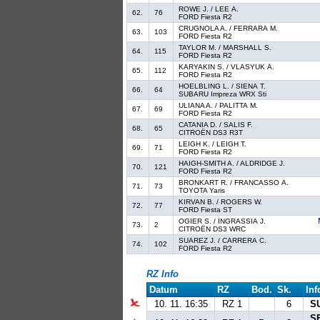
ROWE J. / LEE A.
62.
76
FORD Fiesta R2
CRUGNOLA A. / FERRARA M.
63.
103
FORD Fiesta R2
TAYLOR M. / MARSHALL S.
64.
115
FORD Fiesta R2
KARYAKIN S. / VLASYUK A.
65.
112
FORD Fiesta R2
HOELBLING L. / SIENA T.
66.
64
SUBARU Impreza WRX Sti
ULIANA A. / PALITTA M.
67.
69
FORD Fiesta R2
CATANIA D. / SALIS F.
68.
65
CITROËN DS3 R3T
LEIGH K. / LEIGH T.
69.
71
FORD Fiesta R2
HAIGH-SMITH A. / ALDRIDGE J.
70.
121
FORD Fiesta R2
BRONKART R. / FRANCASSO A.
71.
73
TOYOTA Yaris
KIRVAN B. / ROGERS W.
72.
77
FORD Fiesta ST
OGIER S. / INGRASSIA J.
73.
2
CITROËN DS3 WRC
SUAREZ J. / CARRERA C.
74.
102
FORD Fiesta R2
RZ Info
Datum
RZ
Bod.
Sk.
Inf
10. 11. 16:35
RZ 1
6
S
S