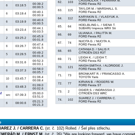
CRUGNOLA A. / FERRARA M.
62.
103
00:39.2
FORD Fiesta R2
03:18.5
6
00:00.5
TAYLOR M. / MARSHALL S.
63.
115
00:40.1
FORD Fiesta R2
03:19.4
6
00:00.9
KARYAKIN S. / VLASYUK A.
64.
112
00:40.6
FORD Fiesta R2
03:19.9
6
00:00.5
HOELBLING L. / SIENA T.
65.
64
00:44.1
SUBARU Impreza WRX Sti
03:23.4
6
00:03.5
ULIANA A. / PALITTA M.
66.
69
00:45.9
FORD Fiesta R2
03:25.2
2
00:01.8
NUCITA G. / NUCITA A.
67.
74
00:47.4
FORD Fiesta R2
03:26.7
6
00:01.5
CATANIA D. / SALIS F.
68.
65
00:49.2
CITROËN DS3 R3T
03:28.5
5
00:01.8
LEIGH K. / LEIGH T.
69.
71
00:52.3
FORD Fiesta R2
03:31.6
6
00:03.1
HAIGH-SMITH A. / ALDRIDGE J.
70.
121
00:58.0
FORD Fiesta R2
03:37.3
6
00:05.7
BRONKART R. / FRANCASSO A.
71.
73
01:06.4
TOYOTA Yaris
03:45.7
10
00:08.4
KIRVAN B. / ROGERS W.
72.
77
01:09.0
FORD Fiesta ST
03:48.3
8
00:02.6
OGIER S. / INGRASSIA J.
73.
2
05:00.0
CITROËN DS3 WRC
07:39.3
wrc
03:51.0
SUAREZ J. / CARRERA C.
74.
102
05:21.3
FORD Fiesta R2
08:00.6
6
00:21.3
o
UAREZ J. / CARRERA C.
(st. č. 102) Rolled. / Šel přes střechu.
EMERÁD M. / ERNST M.
(st. č. 26) "We are looking forward, we have compe