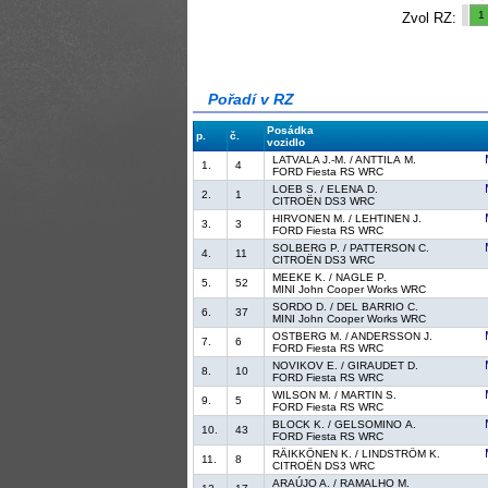
1
Zvol RZ:
Pořadí v RZ
Posádka
p.
č.
vozidlo
LATVALA J.-M. / ANTTILA M.
1.
4
FORD Fiesta RS WRC
LOEB S. / ELENA D.
2.
1
CITROËN DS3 WRC
HIRVONEN M. / LEHTINEN J.
3.
3
FORD Fiesta RS WRC
SOLBERG P. / PATTERSON C.
4.
11
CITROËN DS3 WRC
MEEKE K. / NAGLE P.
5.
52
MINI John Cooper Works WRC
SORDO D. / DEL BARRIO C.
6.
37
MINI John Cooper Works WRC
OSTBERG M. / ANDERSSON J.
7.
6
FORD Fiesta RS WRC
NOVIKOV E. / GIRAUDET D.
8.
10
FORD Fiesta RS WRC
WILSON M. / MARTIN S.
9.
5
FORD Fiesta RS WRC
BLOCK K. / GELSOMINO A.
10.
43
FORD Fiesta RS WRC
RÄIKKÖNEN K. / LINDSTRÖM K.
11.
8
CITROËN DS3 WRC
ARAÚJO A. / RAMALHO M.