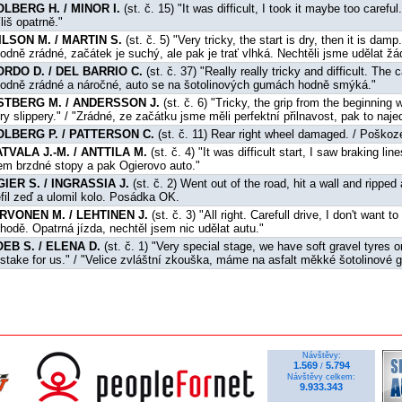
OLBERG H. / MINOR I.
(st. č. 15) "It was difficult, I took it maybe too carefu
íliš opatrně."
ILSON M. / MARTIN S.
(st. č. 5) "Very tricky, the start is dry, then it is dam
odně zrádné, začátek je suchý, ale pak je trať vlhká. Nechtěli jsme udělat žá
ORDO D. / DEL BARRIO C.
(st. č. 37) "Really really tricky and difficult. The 
odně zrádné a náročné, auto se na šotolinových gumách hodně smýká."
STBERG M. / ANDERSSON J.
(st. č. 6) "Tricky, the grip from the beginning
ry slippery." / "Zrádné, ze začátku jsme měli perfektní přilnavost, pak to naj
OLBERG P. / PATTERSON C.
(st. č. 11) Rear right wheel damaged. / Poškoz
TVALA J.-M. / ANTTILA M.
(st. č. 4) "It was difficult start, I saw braking lin
em brzdné stopy a pak Ogierovo auto."
IER S. / INGRASSIA J.
(st. č. 2) Went out of the road, hit a wall and ripped
efil zeď a ulomil kolo. Posádka OK.
IRVONEN M. / LEHTINEN J.
(st. č. 3) "All right. Carefull drive, I don't want
hodě. Opatrná jízda, nechtěl jsem nic udělat autu."
OEB S. / ELENA D.
(st. č. 1) "Very special stage, we have soft gravel tyres o
stake for us." / "Velice zvláštní zkouška, máme na asfalt měkké šotolinové g
Návštěvy:
1.569
5.794
/
Návštěvy celkem:
9.933.343