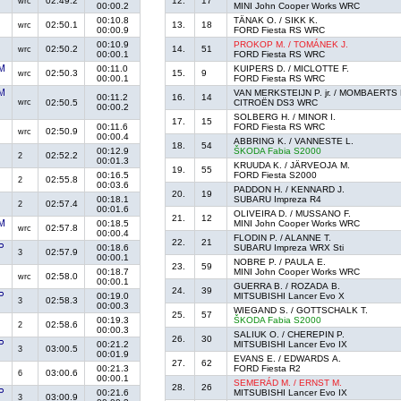
02:49.2
12.
17
wrc
00:00.2
MINI John Cooper Works WRC
00:10.8
TÄNAK O. / SIKK K.
02:50.1
13.
18
wrc
00:00.9
FORD Fiesta RS WRC
00:10.9
PROKOP M. / TOMÁNEK J.
02:50.2
14.
51
wrc
00:00.1
FORD Fiesta RS WRC
00:11.0
KUIPERS D. / MICLOTTE F.
02:50.3
15.
9
wrc
00:00.1
FORD Fiesta RS WRC
VAN MERKSTEIJN P. jr. / MOMBAERTS 
00:11.2
16.
14
wrc
02:50.5
CITROËN DS3 WRC
00:00.2
SOLBERG H. / MINOR I.
17.
15
00:11.6
FORD Fiesta RS WRC
02:50.9
wrc
00:00.4
ABBRING K. / VANNESTE L.
18.
54
00:12.9
ŠKODA Fabia S2000
02:52.2
2
00:01.3
KRUUDA K. / JÄRVEOJA M.
19.
55
00:16.5
FORD Fiesta S2000
02:55.8
2
00:03.6
PADDON H. / KENNARD J.
20.
19
00:18.1
SUBARU Impreza R4
02:57.4
2
00:01.6
OLIVEIRA D. / MUSSANO F.
21.
12
00:18.5
MINI John Cooper Works WRC
02:57.8
wrc
00:00.4
FLODIN P. / ALANNE T.
22.
21
00:18.6
SUBARU Impreza WRX Sti
02:57.9
3
00:00.1
NOBRE P. / PAULA E.
23.
59
00:18.7
MINI John Cooper Works WRC
02:58.0
wrc
00:00.1
GUERRA B. / ROZADA B.
24.
39
00:19.0
MITSUBISHI Lancer Evo X
02:58.3
3
00:00.3
WIEGAND S. / GOTTSCHALK T.
25.
57
00:19.3
ŠKODA Fabia S2000
02:58.6
2
00:00.3
SALIUK O. / CHEREPIN P.
26.
30
00:21.2
MITSUBISHI Lancer Evo IX
03:00.5
3
00:01.9
EVANS E. / EDWARDS A.
27.
62
00:21.3
FORD Fiesta R2
03:00.6
6
00:00.1
SEMERÁD M. / ERNST M.
28.
26
00:21.6
MITSUBISHI Lancer Evo IX
03:00.9
3