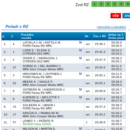
1
2
3
4
5
6
Zvol RZ:
vše
zn
Pořadí v RZ
nápověda k tabulkám
Posádka
Ztráta na 1.
p.
č.
Sk.
Čas v RZ
vozidlo
Ztráta před.
LATVALA J.-M. / ANTTILA M.
00:00.0
1.
4
25:39.1
wrc
FORD Fiesta RS WRC
00:00.0
LOEB S. / ELENA D.
00:03.2
2.
1
25:42.3
wrc
CITROËN DS3 WRC
00:03.2
OGIER S. / INGRASSIA J.
00:08.3
3.
2
25:47.4
wrc
CITROËN DS3 WRC
00:05.1
SORDO D. / DEL BARRIO C.
00:11.4
4.
37
25:50.5
wrc
MINI John Cooper Works WRC
00:03.1
HIRVONEN M. / LEHTINEN J.
00:21.0
5.
3
26:00.1
wrc
FORD Fiesta RS WRC
00:09.6
MEEKE K. / NAGLE P.
00:26.0
6.
52
26:05.1
wrc
MINI John Cooper Works WRC
00:05.0
OSTBERG M. / ANDERSSON J.
00:30.7
7.
6
26:09.8
wrc
FORD Fiesta RS WRC
00:04.7
KUIPERS D. / MICLOTTE F.
00:58.3
8.
9
26:37.4
wrc
FORD Fiesta RS WRC
00:27.6
SOLBERG H. / MINOR I.
00:58.3
9.
15
26:37.4
wrc
FORD Fiesta RS WRC
00:00.0
ARAÚJO A. / RAMALHO M.
01:04.1
10.
17
26:43.2
wrc
MINI John Cooper Works WRC
00:05.8
LEMES Y. / PEÑATE R.
01:09.7
11.
57
26:48.8
2
ŠKODA Fabia S2000
00:05.6
WILSON M. / MARTIN S.
01:10.9