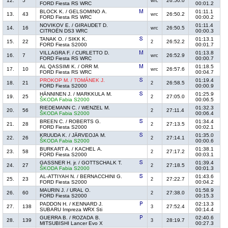
12.
5
26:50.0
wrc
FORD Fiesta RS WRC
00:01.2
BLOCK K. / GELSOMINO A.
01:11.1
13.
43
26:50.2
wrc
FORD Fiesta RS WRC
00:00.2
NOVIKOV E. / GIRAUDET D.
01:11.4
14.
16
26:50.5
wrc
CITROËN DS3 WRC
00:00.3
TANAK O. / SIKK K.
01:13.1
15.
22
26:52.2
2
FORD Fiesta S2000
00:01.7
VILLAGRA F. / CURLETTO D.
01:13.8
16.
7
26:52.9
wrc
FORD Fiesta RS WRC
00:00.7
AL QASSIMI K. / ORR M.
01:18.5
17.
10
26:57.6
wrc
FORD Fiesta RS WRC
00:04.7
PROKOP M. / TOMÁNEK J.
01:19.4
18.
21
26:58.5
2
FORD Fiesta S2000
00:00.9
HÄNNINEN J. / MARKKULA M.
01:25.9
19.
25
27:05.0
2
ŠKODA Fabia S2000
00:06.5
RIEDEMANN C. / WENZEL M.
01:32.3
20.
56
27:11.4
2
ŠKODA Fabia S2000
00:06.4
BREEN C. / ROBERTS G.
01:34.4
21.
28
27:13.5
2
FORD Fiesta S2000
00:02.1
KRUUDA K. / JÄRVEOJA M.
01:35.0
22.
26
27:14.1
2
ŠKODA Fabia S2000
00:00.6
BURKART A. / KACHEL A.
01:38.1
23.
58
27:17.2
2
FORD Fiesta S2000
00:03.1
GASSNER H. jr. / GOTTSCHALK T.
01:39.4
24.
27
27:18.5
2
ŠKODA Fabia S2000
00:01.3
AL-ATTIYAH N. / BERNACCHINI G.
01:43.6
25.
23
27:22.7
2
FORD Fiesta S2000
00:04.2
MAURIN J. / URAL O.
01:58.9
26.
60
27:38.0
2
FORD Fiesta S2000
00:15.3
PADDON H. / KENNARD J.
02:13.3
27.
138
27:52.4
3
SUBARU Impreza WRX Sti
00:14.4
GUERRA B. / ROZADA B.
02:40.6
28.
139
28:19.7
3
MITSUBISHI Lancer Evo X
00:27.3