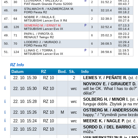
LLOVERA A. / VALLEJO D.
06:13.1
45.
30
31:52.2
2
FIAT Abarth Grande Punto S2000
00:43.7
STALMACH R. / KAZMIERCZAK M.
06:31.3
46.
69
32:10.4
6
FORD Fiesta R2
00:18.2
NOBRE P. / PAULA E.
06:58.9
47.
64
32:38.0
2
MITSUBISHI Lancer Evo X R4
00:27.6
SEMERÁD M. / ERNST M.
07:13.3
48.
126
32:52.4
3
MITSUBISHI Lancer Evo IX
00:14.4
PAPA L. / PIROTA G.
09:23.2
49.
71
35:02.3
6
RENAULT Twingo R2
02:09.9
LODEIRO J. / MURADO J.
10:29.4
50.
70
36:08.5
6
FORD Fiesta R2
01:06.2
LLINAS C. / TORRA J.
11:19.5
51.
124
36:58.6
3
MITSUBISHI Lancer Evo IX
00:50.1
RZ Info
Datum
RZ
Bod.
Sk.
Info
22. 10. 15:39
RZ 10
2
LEMES Y. / PEÑATE R.
(st. 
NOVIKOV E. / GIRAUDET D.
22. 10. 15:30
RZ 10
wrc
will be OK. What I has to do?
dělat?"
SOLBERG H. / MINOR I.
(st. 
22. 10. 15:28
RZ 10
wrc
funguje dobře. Zbytek je na m
OSTBERG M. / ANDERSSON 
22. 10. 15:26
RZ 10
M
wrc
happy." / "Vyměnili jsme brzd
22. 10. 15:24
RZ 10
wrc
MEEKE K. / NAGLE P.
(st. č.
SORDO D. / DEL BARRIO C.
22. 10. 15:22
RZ 10
wrc
můžu."
VAN MERKSTEIJN P. jr. / 