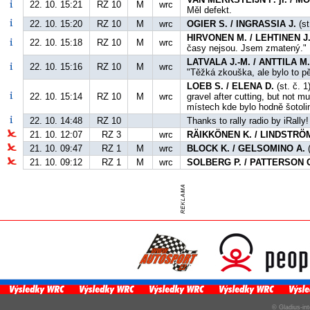
22. 10. 15:21
RZ 10
M
wrc
Měl defekt.
22. 10. 15:20
RZ 10
M
wrc
OGIER S. / INGRASSIA J.
(st
HIRVONEN M. / LEHTINEN J
22. 10. 15:18
RZ 10
M
wrc
časy nejsou. Jsem zmatený."
LATVALA J.-M. / ANTTILA M
22. 10. 15:16
RZ 10
M
wrc
"Těžká zkouška, ale bylo to pě
LOEB S. / ELENA D.
(st. č. 1
22. 10. 15:14
RZ 10
M
wrc
gravel after cutting, but not m
místech kde bylo hodně šotoli
22. 10. 14:48
RZ 10
Thanks to rally radio by iRally!
21. 10. 12:07
RZ 3
wrc
RÄIKKÖNEN K. / LINDSTRÖM
21. 10. 09:47
RZ 1
M
wrc
BLOCK K. / GELSOMINO A.
(
21. 10. 09:12
RZ 1
M
wrc
SOLBERG P. / PATTERSON 
© Gladius-int