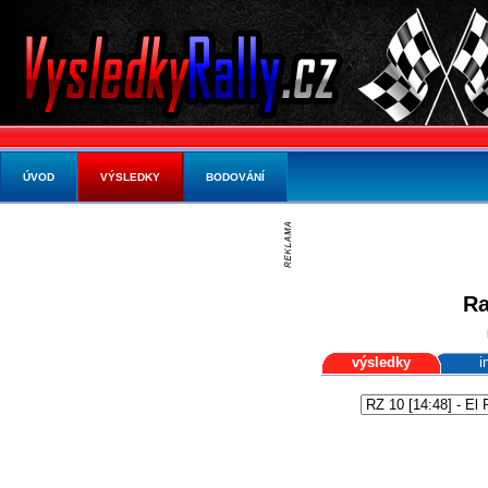
ÚVOD
VÝSLEDKY
BODOVÁNÍ
Ra
výsledky
i