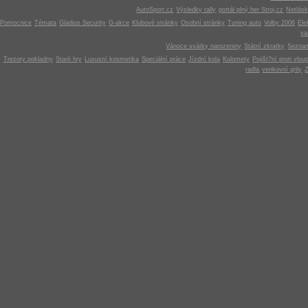
AutoSport.cz
Výsledky rally
portál plný her Stroj.cz
Netlás
Pomocnice
Témata
Gladius Security
G-akce
Klubové stránky
Osobní stránky
Tuning auto
Volby 2006
Ele
v
Vánoce svátky narozeniny
Státní zkratky
Seznam
Trezory pokladny
Staré hry
Luxusní kosmetika
Speciální práce
Jízdní kola
Kulomety
Pojišt?ní proti vlou
radla
venkovní grily