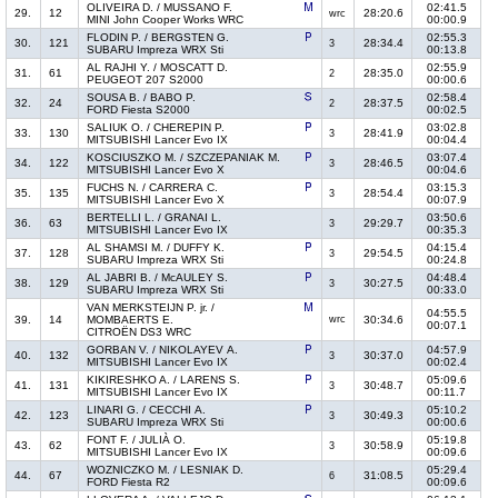
OLIVEIRA D. / MUSSANO F.
02:41.5
29.
12
28:20.6
wrc
MINI John Cooper Works WRC
00:00.9
FLODIN P. / BERGSTEN G.
02:55.3
30.
121
28:34.4
3
SUBARU Impreza WRX Sti
00:13.8
AL RAJHI Y. / MOSCATT D.
02:55.9
31.
61
28:35.0
2
PEUGEOT 207 S2000
00:00.6
SOUSA B. / BABO P.
02:58.4
32.
24
28:37.5
2
FORD Fiesta S2000
00:02.5
SALIUK O. / CHEREPIN P.
03:02.8
33.
130
28:41.9
3
MITSUBISHI Lancer Evo IX
00:04.4
KOSCIUSZKO M. / SZCZEPANIAK M.
03:07.4
34.
122
28:46.5
3
MITSUBISHI Lancer Evo X
00:04.6
FUCHS N. / CARRERA C.
03:15.3
35.
135
28:54.4
3
MITSUBISHI Lancer Evo X
00:07.9
BERTELLI L. / GRANAI L.
03:50.6
36.
63
29:29.7
3
MITSUBISHI Lancer Evo IX
00:35.3
AL SHAMSI M. / DUFFY K.
04:15.4
37.
128
29:54.5
3
SUBARU Impreza WRX Sti
00:24.8
AL JABRI B. / McAULEY S.
04:48.4
38.
129
30:27.5
3
SUBARU Impreza WRX Sti
00:33.0
VAN MERKSTEIJN P. jr. /
04:55.5
39.
14
MOMBAERTS E.
wrc
30:34.6
00:07.1
CITROËN DS3 WRC
GORBAN V. / NIKOLAYEV A.
04:57.9
40.
132
30:37.0
3
MITSUBISHI Lancer Evo IX
00:02.4
KIKIRESHKO A. / LARENS S.
05:09.6
41.
131
30:48.7
3
MITSUBISHI Lancer Evo IX
00:11.7
LINARI G. / CECCHI A.
05:10.2
42.
123
30:49.3
3
SUBARU Impreza WRX Sti
00:00.6
FONT F. / JULIÀ O.
05:19.8
43.
62
30:58.9
3
MITSUBISHI Lancer Evo IX
00:09.6
WOZNICZKO M. / LESNIAK D.
05:29.4
44.
67
31:08.5
6
FORD Fiesta R2
00:09.6