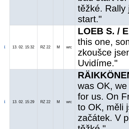
těžké. Rally
start."
LOEB S. / 
this one, so
13. 02. 15:32
RZ 22
M
wrc
zkoušce jse
Uvidíme."
RÄIKKÖNEN
was OK, we 
for us. On Fr
13. 02. 15:29
RZ 22
M
wrc
to OK, měli 
začátek. V p
těžké."