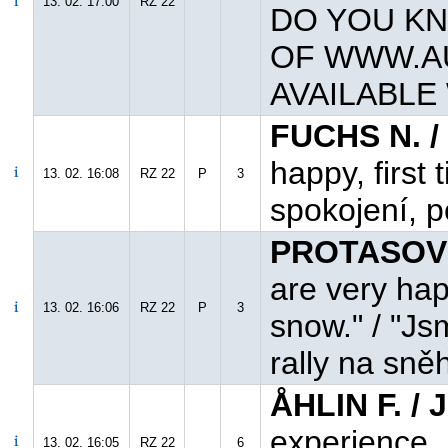
13. 02. 17:00
RZ 22
DO YOU K
OF WWW.AU
AVAILABLE
FUCHS N. /
happy, first
13. 02. 16:08
RZ 22
P
3
spokojení, 
PROTASOV Y
are very hap
13. 02. 16:06
RZ 22
P
3
snow." / "Js
rally na sně
ÅHLIN F. /
experience. 1
13. 02. 16:05
RZ 22
6