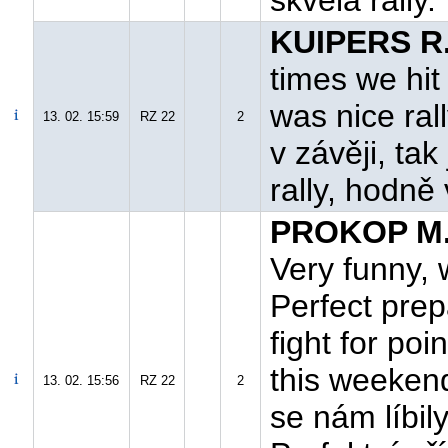
skvělá rally."
KUIPERS R.
times we hit
was nice rall
13. 02. 15:59
RZ 22
2
v závěji, tak
rally, hodně 
PROKOP M.
Very funny,
Perfect prep
fight for po
this weekend
13. 02. 15:56
RZ 22
2
se nám líbil