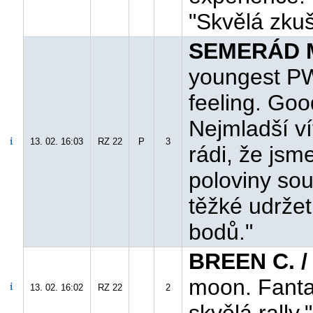
"Skvělá zkuš
SEMERÁD M
youngest PW
feeling. Good
Nejmladší v
13. 02. 16:03
RZ 22
P
3
rádi, že jsme
poloviny sou
těžké udržet
bodů."
BREEN C. 
moon. Fantas
13. 02. 16:02
RZ 22
2