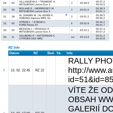
VILLANUEVA A. / TRAMONT A.
00:37.2
29.
63
02:59.9
3
MITSUBISHI Lancer Evo X
00:03.5
BOLAND E. / MORRISSEY M.
00:38.3
30.
59
03:01.0
3
MITSUBISHI Lancer Evo X
00:01.1
AL SHAMSI M. / AL-KENDI K.
00:38.5
31.
28
03:01.2
3
SUBARU Impreza WRX Sti
00:00.2
STROM L. / STROM U.
00:40.2
32.
65
03:02.9
8
FORD Fiesta ST
00:01.7
BESSON J. / ROISSAC P.
00:47.4
33.
62
03:10.1
3
MITSUBISHI Lancer Evo X
00:07.2
SOLBERG P. / PATTERSON C.
00:51.2
34.
11
03:13.9
wrc
CITROËN DS3 WRC
00:03.8
RZ Info
Datum
RZ
Bod.
Sk.
Info
RALLY PHO
http://www.a
13. 02. 22:45
RZ 22
id=51&id=8
VÍTE ŽE O
OBSAH WW
GALERIÍ D