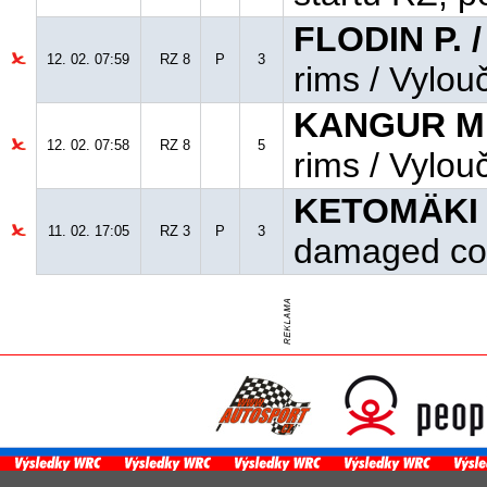
FLODIN P. 
12. 02. 07:59
RZ 8
P
3
rims / Vylou
KANGUR M.
12. 02. 07:58
RZ 8
5
rims / Vylou
KETOMÄKI J
11. 02. 17:05
RZ 3
P
3
damaged coo