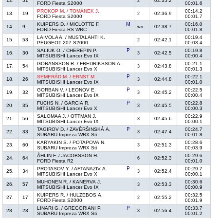
12.
51
02:35.2
2
FORD Fiesta S2000
00:01.6
PROKOP M. / TOMÁNEK J.
00:14.2
13.
19
02:36.9
2
FORD Fiesta S2000
00:01.7
KUIPERS D. / MICLOTTE F.
00:16.0
14.
9
02:38.7
wrc
FORD Fiesta RS WRC
00:01.8
LAIVOLA A. / MUSTALAHTI K.
00:19.4
15.
53
02:42.1
2
PEUGEOT 207 S2000
00:03.4
SALIUK O. / CHEREPIN P.
00:19.8
16.
30
02:42.5
3
MITSUBISHI Lancer Evo IX
00:00.4
GÖRANSSON R. / FREDRIKSSON A.
00:21.1
17.
54
02:43.8
3
MITSUBISHI Lancer Evo X
00:01.3
SEMERÁD M. / ERNST M.
00:22.1
18.
26
02:44.8
3
MITSUBISHI Lancer Evo IX
00:01.0
GORBAN V. / LEONOV E.
00:22.5
19.
32
02:45.2
3
MITSUBISHI Lancer Evo IX
00:00.4
FUCHS N. / GARCIA R.
00:22.8
20.
35
02:45.5
3
MITSUBISHI Lancer Evo X
00:00.3
SALOMAA J. / OTTMAN J.
00:22.9
21.
56
02:45.6
3
MITSUBISHI Lancer Evo IX
00:00.1
TAGIROV D. / ZAVĚRŠINSKÁ A.
00:24.7
22.
33
02:47.4
3
SUBARU Impreza WRX Sti
00:01.8
KARYAKIN S. / POTAPOVA N.
00:28.6
23.
60
02:51.3
3
SUBARU Impreza WRX Sti
00:03.9
ÅHLIN F. / JACOBSSON H.
00:29.6
24.
64
02:52.3
6
FORD Fiesta R2
00:01.0
PROTASOV Y. / AFTANAZIV A.
00:29.7
25.
34
02:52.4
3
MITSUBISHI Lancer Evo X
00:00.1
MUHONEN R. / KANERVA J.
00:30.6
26.
57
02:53.3
3
MITSUBISHI Lancer Evo IX
00:00.9
KUIPERS R. / HULZEBOS A.
00:32.5
27.
17
02:55.2
2
FORD Fiesta S2000
00:01.9
LINARI G. / GREGORIANI P.
00:33.7
28.
23
02:56.4
3
SUBARU Impreza WRX Sti
00:01.2