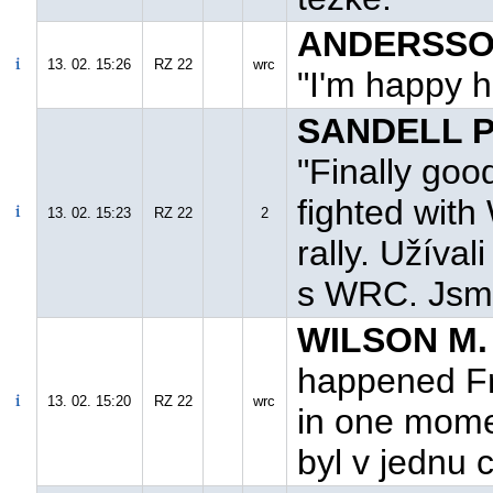
ANDERSSON
13. 02. 15:26
RZ 22
wrc
"I'm happy h
SANDELL P
"Finally good
fighted wit
13. 02. 15:23
RZ 22
2
rally. Užíval
s WRC. Jsme
WILSON M. 
happened Fr
13. 02. 15:20
RZ 22
wrc
in one mome
byl v jednu 