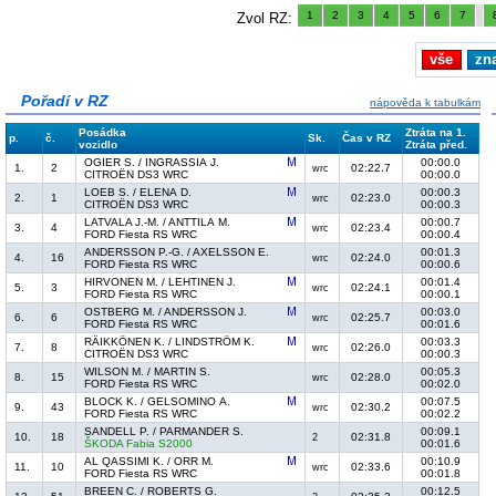
1
2
3
4
5
6
7
Zvol RZ:
vše
zn
Pořadí v RZ
nápověda k tabulkám
Posádka
Ztráta na 1.
p.
č.
Sk.
Čas v RZ
vozidlo
Ztráta před.
OGIER S. / INGRASSIA J.
00:00.0
1.
2
02:22.7
wrc
CITROËN DS3 WRC
00:00.0
LOEB S. / ELENA D.
00:00.3
2.
1
02:23.0
wrc
CITROËN DS3 WRC
00:00.3
LATVALA J.-M. / ANTTILA M.
00:00.7
3.
4
02:23.4
wrc
FORD Fiesta RS WRC
00:00.4
ANDERSSON P.-G. / AXELSSON E.
00:01.3
4.
16
02:24.0
wrc
FORD Fiesta RS WRC
00:00.6
HIRVONEN M. / LEHTINEN J.
00:01.4
5.
3
02:24.1
wrc
FORD Fiesta RS WRC
00:00.1
OSTBERG M. / ANDERSSON J.
00:03.0
6.
6
02:25.7
wrc
FORD Fiesta RS WRC
00:01.6
RÄIKKÖNEN K. / LINDSTRÖM K.
00:03.3
7.
8
02:26.0
wrc
CITROËN DS3 WRC
00:00.3
WILSON M. / MARTIN S.
00:05.3
8.
15
02:28.0
wrc
FORD Fiesta RS WRC
00:02.0
BLOCK K. / GELSOMINO A.
00:07.5
9.
43
02:30.2
wrc
FORD Fiesta RS WRC
00:02.2
SANDELL P. / PARMANDER S.
00:09.1
10.
18
02:31.8
2
ŠKODA Fabia S2000
00:01.6
AL QASSIMI K. / ORR M.
00:10.9
11.
10
02:33.6
wrc
FORD Fiesta RS WRC
00:01.8
BREEN C. / ROBERTS G.
00:12.5