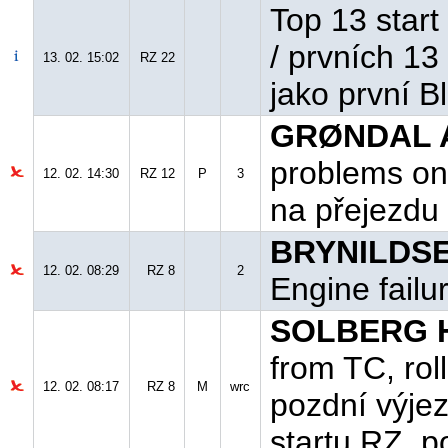
Top 13 start 
/ prvních 13
13. 02. 15:02
RZ 22
jako první B
GRØNDAL A
problems on
12. 02. 14:30
RZ 12
P
3
na přejezdu
BRYNILDSE
12. 02. 08:29
RZ 8
2
Engine failu
SOLBERG H.
from TC, rol
12. 02. 08:17
RZ 8
M
wrc
pozdní výjez
startu RZ, 