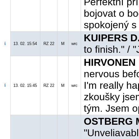
Perfektní př
bojovat o b
spokojený s
KUIPERS D.
13. 02. 15:54
RZ 22
M
wrc
to finish." /
HIRVONEN M
nervous befo
I'm really ha
13. 02. 15:45
RZ 22
M
wrc
zkoušky jsem
tým. Jsem o
OSTBERG M
"Unveliavabl