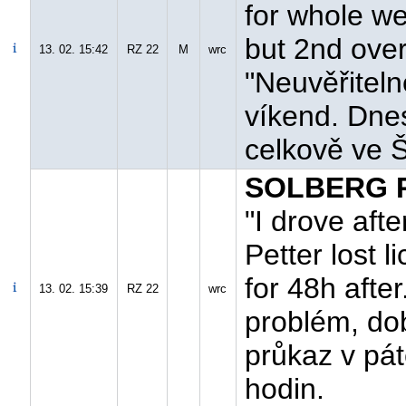
for whole we
but 2nd over
13. 02. 15:42
RZ 22
M
wrc
"Neuvěřiteln
víkend. Dne
celkově ve Š
SOLBERG P
"I drove aft
Petter lost 
for 48h afte
13. 02. 15:39
RZ 22
wrc
problém, dob
průkaz v pát
hodin.