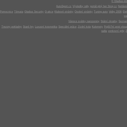
© Gladius-int
AutoSport.cz
Výsledky rally
portál plný her Stroj.cz
Netlás
Pomocnice
Témata
Gladius Security
G-akce
Klubové stránky
Osobní stránky
Tuning auto
Volby 2006
Ele
v
Vánoce svátky narozeniny
Státní zkratky
Seznam
Trezory pokladny
Staré hry
Luxusní kosmetika
Speciální práce
Jízdní kola
Kulomety
Pojišt?ní proti vlou
radla
venkovní grily