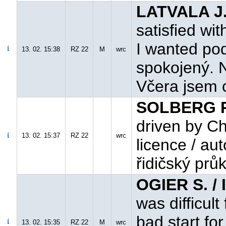
LATVALA J.
satisfied wit
I wanted pod
13. 02. 15:38
RZ 22
M
wrc
spokojený. N
Včera jsem 
SOLBERG P
driven by Ch
13. 02. 15:37
RZ 22
wrc
licence / au
řidičský prů
OGIER S. /
was difficult
bad start fo
13. 02. 15:35
RZ 22
M
wrc