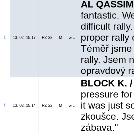
AL QASSIMI
fantastic. W
difficult ral
proper rally 
13. 02. 15:17
RZ 22
M
wrc
Téměř jsme 
rally. Jsem 
opravdový ra
BLOCK K. 
pressure for
it was just 
13. 02. 15:14
RZ 22
M
wrc
zkoušce. Jse
zábava."