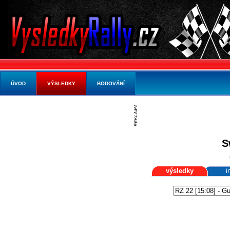
ÚVOD
VÝSLEDKY
BODOVÁNÍ
S
výsledky
i