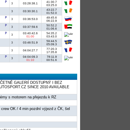
41:30.7
03:28:38.1
3
03:25.0
43:22.7
03:30:30.1
3
01:52.0
49:45.6
03:36:53.0
3
06:22.9
50:52.2
03:37:59.6
3
01:06.6
03:40:42.6
54:35.2
3
01:00
03:43.0
59:44.5
03:46:51.9
3
05:09.3
77:20.3
04:04:27.7
3
17:35.8
04:04:09.3
78:11.9
3
01:10
00:51.6
ČETNĚ GALERIÍ DOSTUPNÝ I BEZ
TOSPORT.CZ SINCE 2010 AVAILABLE
oblémy s motorem na přejezdu k RZ
e, crew OK / 4 min pozdní výjezd z ČK, šel