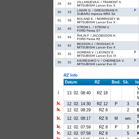
VILLANUEVA A. / TRAMONT A.
29.
63
MITSUBISHI Lancer Evo X
LINARI G. / GREGORIANI P.
30.
23
SUBARU Impreza WRX Sti
BOLAND E. / MORRISSEY M.
31.
59
MITSUBISHI Lancer Evo X
STROM L. / STROM U.
32.
65
FORD Fiesta ST
ÅHLIN F. / JACOBSSON H.
33.
64
FORD Fiesta R2
BESSON J. / ROISSAC P.
34.
62
MITSUBISHI Lancer Evo X
GORBAN V. / LEONOV E.
35.
32
MITSUBISHI Lancer Evo IX
KIKIRESHKO V. / CHERNEGA V.
36.
31
MITSUBISHI Lancer Evo IX
RZ Info
Datum
RZ
Bod.
Sk.
In
13. 02. 08:40
RZ 18
12. 02. 14:30
RZ 12
P
3
12. 02. 08:29
RZ 8
2
12. 02. 08:17
RZ 8
M
wrc
12. 02. 07:59
RZ 8
P
3
12. 02. 07:58
RZ 8
5