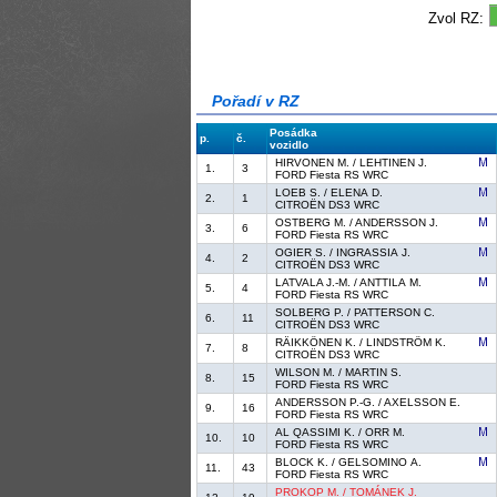
Zvol RZ:
Pořadí v RZ
Posádka
p.
č.
vozidlo
HIRVONEN M. / LEHTINEN J.
1.
3
FORD Fiesta RS WRC
LOEB S. / ELENA D.
2.
1
CITROËN DS3 WRC
OSTBERG M. / ANDERSSON J.
3.
6
FORD Fiesta RS WRC
OGIER S. / INGRASSIA J.
4.
2
CITROËN DS3 WRC
LATVALA J.-M. / ANTTILA M.
5.
4
FORD Fiesta RS WRC
SOLBERG P. / PATTERSON C.
6.
11
CITROËN DS3 WRC
RÄIKKÖNEN K. / LINDSTRÖM K.
7.
8
CITROËN DS3 WRC
WILSON M. / MARTIN S.
8.
15
FORD Fiesta RS WRC
ANDERSSON P.-G. / AXELSSON E.
9.
16
FORD Fiesta RS WRC
AL QASSIMI K. / ORR M.
10.
10
FORD Fiesta RS WRC
BLOCK K. / GELSOMINO A.
11.
43
FORD Fiesta RS WRC
PROKOP M. / TOMÁNEK J.