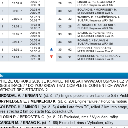
00:37.7
LINARI G. / GREGORIANI P.
02:59.8
29.
23
3
00:00.9
SUBARU Impreza WRX Sti
00:38.6
BOLAND E. / MORRISSEY M.
03:00.7
30.
59
3
00:00.9
MITSUBISHI Lancer Evo X
00:40.3
TAGIROV D. / ZAVĚRŠINSKÁ A.
03:02.4
31.
33
3
00:01.7
SUBARU Impreza WRX Sti
00:41.0
AL SHAMSI M. / AL-KENDI K.
03:03.1
32.
28
8
00:00.7
SUBARU Impreza WRX Sti
00:47.6
SALIUK O. / CHEREPIN P.
03:09.7
33.
30
6
00:06.6
MITSUBISHI Lancer Evo IX
00:52.6
ROMAN J. / SYLVAN H.
03:14.7
34.
58
3
00:05.0
SUBARU Impreza WRX Sti
01:29.0
BESSON J. / ROISSAC P.
03:51.1
35.
62
3
00:36.4
MITSUBISHI Lancer Evo X
06:39.0
KIKIRESHKO V. / CHERNEGA V.
09:01.1
36.
31
3
05:10.0
MITSUBISHI Lancer Evo IX
fo
VÍTE ŽE OD ROKU 2010 JE KOMPLETNÍ OBSAH WWW.AUTOSPORT.CZ V
REGISTRACE? / DO YOU KNOW THAT COMPLETE CONTENT OF WWW.AU
WITHOUT REGISTRATION ?
GRØNDAL A. / ENGAN V.
(st. č. 24) Engine problems on liasion to SS / Pr
BRYNILDSEN E. / MENKERUD K.
(st. č. 20) Engine failure / Porucha motoru
SOLBERG H. / MINOR I.
(st. č. 5) 4 min Late from TC, rolled 2 km into stag
přes střechu 2 km po startu RZ, posádka OK
FLODIN P. / BERGSTEN G.
(st. č. 21) Excluded, rims / Vyloučen, ráfky
KANGUR M. / KRAAG K.
(st. č. 66) Excluded, rims / Vyloučen, ráfky