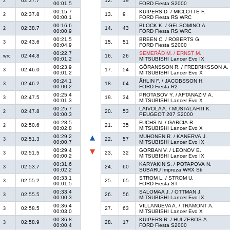
02:37.7
12.
19
2
00:01.5
FORD Fiesta S2000
00:15.7
KUIPERS D. / MICLOTTE F.
02:37.8
13.
9
2
00:00.1
FORD Fiesta RS WRC
00:16.6
BLOCK K. / GELSOMINO A.
02:38.7
14.
43
2
00:00.9
FORD Fiesta RS WRC
00:21.5
BREEN C. / ROBERTS G.
02:43.6
15.
51
3
00:04.9
FORD Fiesta S2000
00:22.7
SEMERÁD M. / ERNST M.
02:44.8
16.
26
wrc
00:01.2
MITSUBISHI Lancer Evo IX
00:23.9
GÖRANSSON R. / FREDRIKSSON A.
02:46.0
17.
54
3
00:01.2
MITSUBISHI Lancer Evo X
00:24.1
ÅHLIN F. / JACOBSSON H.
02:46.2
18.
64
3
00:00.2
FORD Fiesta R2
00:25.4
PROTASOV Y. / AFTANAZIV A.
02:47.5
19.
34
3
00:01.3
MITSUBISHI Lancer Evo X
00:25.7
LAIVOLA A. / MUSTALAHTI K.
02:47.8
20.
53
2
00:00.3
PEUGEOT 207 S2000
00:28.5
FUCHS N. / GARCIA R.
02:50.6
21.
35
2
00:02.8
MITSUBISHI Lancer Evo X
00:29.2
MUHONEN R. / KANERVA J.
02:51.3
22.
57
3
00:00.7
MITSUBISHI Lancer Evo IX
00:29.4
GORBAN V. / LEONOV E.
02:51.5
23.
32
3
00:00.2
MITSUBISHI Lancer Evo IX
00:31.6
KARYAKIN S. / POTAPOVA N.
02:53.7
24.
60
3
00:02.2
SUBARU Impreza WRX Sti
00:33.1
STROM L. / STROM U.
02:55.2
25.
65
3
00:01.5
FORD Fiesta ST
00:33.4
SALOMAA J. / OTTMAN J.
02:55.5
26.
56
3
00:00.3
MITSUBISHI Lancer Evo IX
00:36.4
VILLANUEVA A. / TRAMONT A.
02:58.5
27.
63
3
00:03.0
MITSUBISHI Lancer Evo X
00:36.8
KUIPERS R. / HULZEBOS A.
02:58.9
28.
17
3
00:00.4
FORD Fiesta S2000