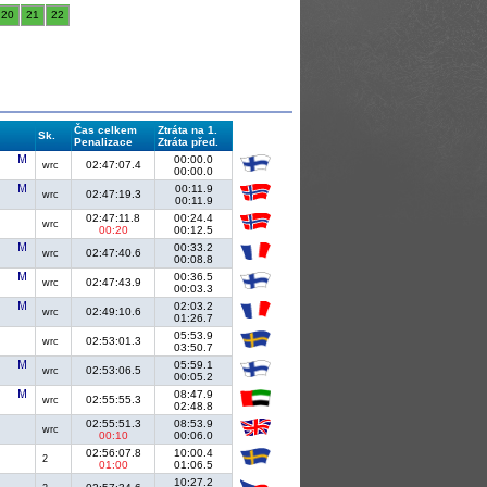
20
21
22
Čas celkem
Ztráta na 1.
Sk.
Penalizace
Ztráta před.
00:00.0
02:47:07.4
wrc
00:00.0
00:11.9
02:47:19.3
wrc
00:11.9
02:47:11.8
00:24.4
wrc
00:20
00:12.5
00:33.2
02:47:40.6
wrc
00:08.8
00:36.5
02:47:43.9
wrc
00:03.3
02:03.2
02:49:10.6
wrc
01:26.7
05:53.9
02:53:01.3
wrc
03:50.7
05:59.1
02:53:06.5
wrc
00:05.2
08:47.9
02:55:55.3
wrc
02:48.8
02:55:51.3
08:53.9
wrc
00:10
00:06.0
02:56:07.8
10:00.4
2
01:00
01:06.5
10:27.2