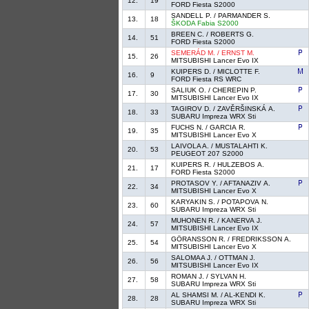
12.
19
FORD Fiesta S2000
SANDELL P. / PARMANDER S.
13.
18
ŠKODA Fabia S2000
BREEN C. / ROBERTS G.
14.
51
FORD Fiesta S2000
SEMERÁD M. / ERNST M.
15.
26
MITSUBISHI Lancer Evo IX
KUIPERS D. / MICLOTTE F.
16.
9
FORD Fiesta RS WRC
SALIUK O. / CHEREPIN P.
17.
30
MITSUBISHI Lancer Evo IX
TAGIROV D. / ZAVĚRŠINSKÁ A.
18.
33
SUBARU Impreza WRX Sti
FUCHS N. / GARCIA R.
19.
35
MITSUBISHI Lancer Evo X
LAIVOLA A. / MUSTALAHTI K.
20.
53
PEUGEOT 207 S2000
KUIPERS R. / HULZEBOS A.
21.
17
FORD Fiesta S2000
PROTASOV Y. / AFTANAZIV A.
22.
34
MITSUBISHI Lancer Evo X
KARYAKIN S. / POTAPOVA N.
23.
60
SUBARU Impreza WRX Sti
MUHONEN R. / KANERVA J.
24.
57
MITSUBISHI Lancer Evo IX
GÖRANSSON R. / FREDRIKSSON A.
25.
54
MITSUBISHI Lancer Evo X
SALOMAA J. / OTTMAN J.
26.
56
MITSUBISHI Lancer Evo IX
ROMAN J. / SYLVAN H.
27.
58
SUBARU Impreza WRX Sti
AL SHAMSI M. / AL-KENDI K.
28.
28
SUBARU Impreza WRX Sti