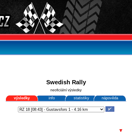
Swedish Rally
neoficiální výsledky
výsledky
info
statistiky
nápověda