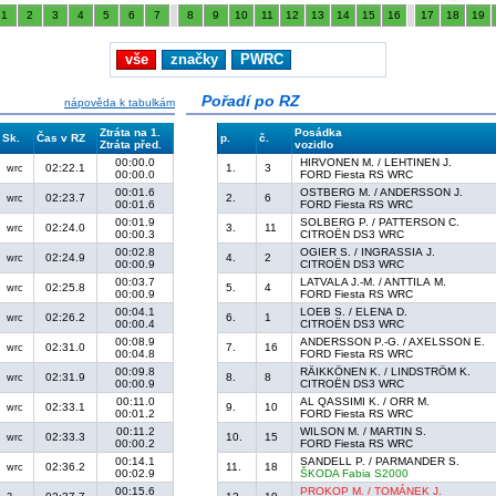
1
2
3
4
5
6
7
8
9
10
11
12
13
14
15
16
17
18
19
vše
značky
PWRC
Pořadí po RZ
nápověda k tabulkám
Ztráta na 1.
Posádka
Sk.
Čas v RZ
p.
č.
Ztráta před.
vozidlo
00:00.0
HIRVONEN M. / LEHTINEN J.
02:22.1
1.
3
wrc
00:00.0
FORD Fiesta RS WRC
00:01.6
OSTBERG M. / ANDERSSON J.
02:23.7
2.
6
wrc
00:01.6
FORD Fiesta RS WRC
00:01.9
SOLBERG P. / PATTERSON C.
02:24.0
3.
11
wrc
00:00.3
CITROËN DS3 WRC
00:02.8
OGIER S. / INGRASSIA J.
02:24.9
4.
2
wrc
00:00.9
CITROËN DS3 WRC
00:03.7
LATVALA J.-M. / ANTTILA M.
02:25.8
5.
4
wrc
00:00.9
FORD Fiesta RS WRC
00:04.1
LOEB S. / ELENA D.
02:26.2
6.
1
wrc
00:00.4
CITROËN DS3 WRC
00:08.9
ANDERSSON P.-G. / AXELSSON E.
02:31.0
7.
16
wrc
00:04.8
FORD Fiesta RS WRC
00:09.8
RÄIKKÖNEN K. / LINDSTRÖM K.
02:31.9
8.
8
wrc
00:00.9
CITROËN DS3 WRC
00:11.0
AL QASSIMI K. / ORR M.
02:33.1
9.
10
wrc
00:01.2
FORD Fiesta RS WRC
00:11.2
WILSON M. / MARTIN S.
02:33.3
10.
15
wrc
00:00.2
FORD Fiesta RS WRC
00:14.1
SANDELL P. / PARMANDER S.
02:36.2
11.
18
wrc
00:02.9
ŠKODA Fabia S2000
00:15.6
PROKOP M. / TOMÁNEK J.