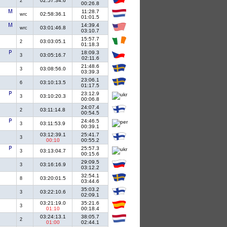
02:57:34.6
2
00:26.8
11:28.7
02:58:36.1
wrc
01:01.5
14:39.4
03:01:46.8
wrc
03:10.7
15:57.7
03:03:05.1
2
01:18.3
18:09.3
03:05:16.7
3
02:11.6
21:48.6
03:08:56.0
3
03:39.3
23:06.1
03:10:13.5
6
01:17.5
23:12.9
03:10:20.3
3
00:06.8
24:07.4
03:11:14.8
2
00:54.5
24:46.5
03:11:53.9
3
00:39.1
03:12:39.1
25:41.7
3
00:10
00:55.2
25:57.3
03:13:04.7
3
00:15.6
29:09.5
03:16:16.9
3
03:12.2
32:54.1
03:20:01.5
8
03:44.6
35:03.2
03:22:10.6
3
02:09.1
03:21:19.0
35:21.6
3
01:10
00:18.4
03:24:13.1
38:05.7
2
01:00
02:44.1