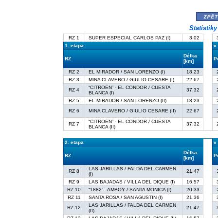
zpě
Statistik
RZ 1
SUPER ESPECIAL CARLOS PAZ (I)
3.02
1. etapa
v
Délka
RZ
P
[km]
RZ 2
EL MIRADOR / SAN LORENZO (I)
18.23
RZ 3
MINA CLAVERO / GIULIO CESARE (I)
22.67
“CITROËN” - EL CONDOR / CUESTA
RZ 4
37.32
BLANCA (I)
RZ 5
EL MIRADOR / SAN LORENZO (II)
18.23
RZ 6
MINA CLAVERO / GIULIO CESARE (II)
22.67
“CITROËN” - EL CONDOR / CUESTA
RZ 7
37.32
BLANCA (II)
2. etapa
v
Délka
RZ
P
[km]
LAS JARILLAS / FALDA DEL CARMEN
RZ 8
21.47
(I)
RZ 9
LAS BAJADAS / VILLA DEL DIQUE (I)
16.57
RZ 10
“1882” - AMBOY / SANTA MONICA (I)
20.33
RZ 11
SANTA ROSA / SAN AGUSTIN (I)
21.36
LAS JARILLAS / FALDA DEL CARMEN
RZ 12
21.47
(II)