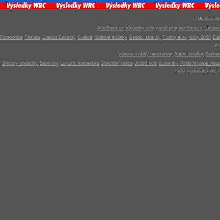
© Gladius-int
AutoSport.cz
Výsledky rally
portál plný her Stroj.cz
Netlás
Pomocnice
Témata
Gladius Security
G-akce
Klubové stránky
Osobní stránky
Tuning auto
Volby 2006
Ele
v
Vánoce svátky narozeniny
Státní zkratky
Seznam
Trezory pokladny
Staré hry
Luxusní kosmetika
Speciální práce
Jízdní kola
Kulomety
Pojišt?ní proti vlou
radla
venkovní grily