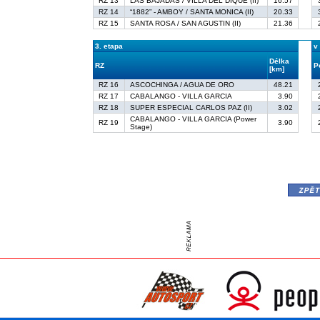
RZ 13
LAS BAJADAS / VILLA DEL DIQUE (II)
16.57
RZ 14
“1882” - AMBOY / SANTA MONICA (II)
20.33
RZ 15
SANTA ROSA / SAN AGUSTIN (II)
21.36
3. etapa
v
Délka
RZ
P
[km]
RZ 16
ASCOCHINGA / AGUA DE ORO
48.21
RZ 17
CABALANGO - VILLA GARCIA
3.90
RZ 18
SUPER ESPECIAL CARLOS PAZ (II)
3.02
CABALANGO - VILLA GARCIA (Power
RZ 19
3.90
Stage)
zpě