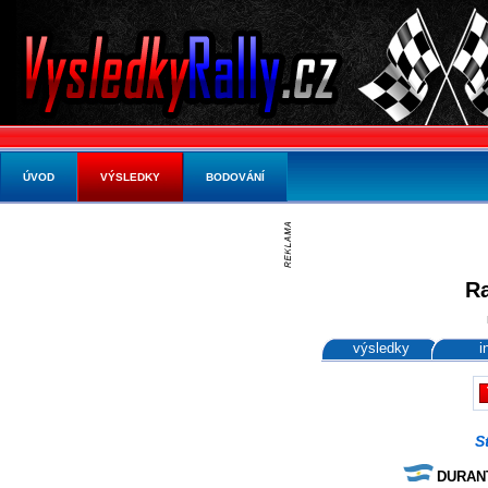
ÚVOD
VÝSLEDKY
BODOVÁNÍ
Ra
výsledky
i
S
DURANTE