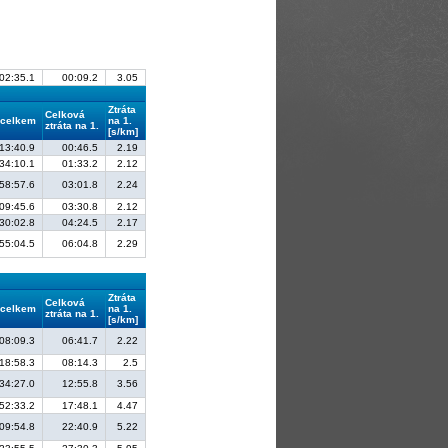
02:35.1
00:09.2
3.05
Ztráta
Celková
 celkem
na 1.
ztráta na 1.
[s/km]
13:40.9
00:46.5
2.19
34:10.1
01:33.2
2.12
58:57.6
03:01.8
2.24
09:45.6
03:30.8
2.12
30:02.8
04:24.5
2.17
55:04.5
06:04.8
2.29
Ztráta
Celková
 celkem
na 1.
ztráta na 1.
[s/km]
08:09.3
06:41.7
2.22
18:58.3
08:14.3
2.5
34:27.0
12:55.8
3.56
52:33.2
17:48.1
4.47
09:54.8
22:40.9
5.22