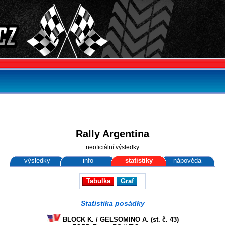
Rally Argentina
neoficiální výsledky
výsledky
info
statistiky
nápověda
Tabulka
Graf
Statistika posádky
BLOCK K. / GELSOMINO A. (st. č. 43)