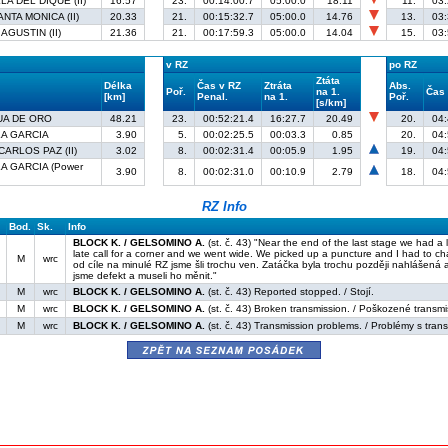
LA DEL DIQUE (II)
16.57
23.
00:14:00.7
05:00.0
18.11
11.
03:
ANTA MONICA (II)
20.33
21.
00:15:32.7
05:00.0
14.76
13.
03:
AGUSTIN (II)
21.36
21.
00:17:59.3
05:00.0
14.04
15.
03:
v RZ
po RZ
Ztáta
Délka
Čas v RZ
Ztráta
Abs.
Poř.
na 1.
Čas
[km]
Penal.
na 1.
Poř.
[s/km]
UA DE ORO
48.21
23.
00:52:21.4
16:27.7
20.49
20.
04:
LA GARCIA
3.90
5.
00:02:25.5
00:03.3
0.85
20.
04:
ARLOS PAZ (II)
3.02
8.
00:02:31.4
00:05.9
1.95
19.
04:
A GARCIA (Power
3.90
8.
00:02:31.0
00:10.9
2.79
18.
04:
RZ Info
Bod.
Sk.
Info
BLOCK K. / GELSOMINO A.
(st. č. 43) "Near the end of the last stage we had a lit
late call for a corner and we went wide. We picked up a puncture and I had to c
M
wrc
od cíle na minulé RZ jsme šli trochu ven. Zatáčka byla trochu později nahlášená a by
jsme defekt a museli ho měnit."
M
wrc
BLOCK K. / GELSOMINO A.
(st. č. 43) Reported stopped. / Stojí.
M
wrc
BLOCK K. / GELSOMINO A.
(st. č. 43) Broken transmission. / Poškozené transmi
M
wrc
BLOCK K. / GELSOMINO A.
(st. č. 43) Transmission problems. / Problémy s tran
zpět na seznam posádek