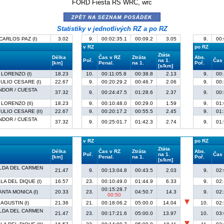
FORD Fiesta RS WRC, wrc
zpět na seznam posádek
Statistiky v jednotlivých RZ a po RZ
ARLOS PAZ (I)
3.02
9.
00:02:35.1
00:09.2
3.05
9.
00:
v RZ
po RZ
Ztáta
Délka
Čas v RZ
Ztráta
Abs.
Poř.
na 1.
Čas
[km]
Penal.
na 1.
Poř.
[s/km]
 LORENZO (I)
18.23
10.
00:11:05.8
00:38.8
2.13
9.
00:
ULIO CESARE (I)
22.67
9.
00:20:29.2
00:46.7
2.06
9.
00:
ONDOR / CUESTA
37.32
9.
00:24:47.5
01:28.6
2.37
9.
00:
 LORENZO (II)
18.23
9.
00:10:48.0
00:29.0
1.59
9.
01:
ULIO CESARE (II)
22.67
9.
00:20:17.2
00:55.5
2.45
9.
01:
ONDOR / CUESTA
37.32
9.
00:25:01.7
01:42.3
2.74
9.
01:
v RZ
po RZ
Ztáta
Délka
Čas v RZ
Ztráta
Abs.
Poř.
na 1.
Čas
[km]
Penal.
na 1.
Poř.
[s/km]
ALDA DEL CARMEN
21.47
9.
00:13:04.8
00:43.5
2.03
9.
02:
LA DEL DIQUE (I)
16.57
23.
00:10:49.0
01:44.9
6.33
9.
02:
00:15:28.7
ANTA MONICA (I)
20.33
23.
04:50.7
14.3
9.
02:
00:50
AGUSTIN (I)
21.36
21.
00:18:06.2
05:00.0
14.04
10.
02:
ALDA DEL CARMEN
21.47
23.
00:17:21.6
05:00.0
13.97
10.
03: