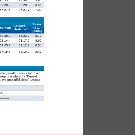
23:55.5
27:30.3
5.95
39:28.2
32:28.3
6.55
57:27.5
37:21.7
7.03
Ztráta
Celková
 celkem
na 1.
ztráta na 1.
[s/km]
49:48.9
53:23.2
8.72
52:14.4
53:17.0
8.62
54:45.8
53:12.8
8.54
57:16.8
53:19.9
8.47
tle get-off. It was a bit of a
hange the wheel." / "Kousek
li jsme příliš širocí. Dostali
se.
smisemi.