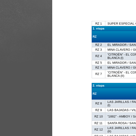
RZ 1
SUPER ESPECIAL C
1. etapa
RZ
RZ 2
EL MIRADOR / SAN
RZ 3
MINA CLAVERO / GI
“CITROËN” - EL C
RZ 4
BLANCA (I)
RZ 5
EL MIRADOR / SAN
RZ 6
MINA CLAVERO / GI
“CITROËN” - EL C
RZ 7
BLANCA (II)
2. etapa
RZ
LAS JARILLAS / F
RZ 8
(I)
RZ 9
LAS BAJADAS / VIL
RZ 10
“1882” - AMBOY / S
RZ 11
SANTA ROSA / SAN 
LAS JARILLAS / F
RZ 12
(II)