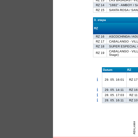
RZ 13
LAS BAJADAS / VIL
RZ 14
“1882” - AMBOY / S
RZ 15
SANTA ROSA / SAN 
3. etapa
RZ
RZ 16
ASCOCHINGA / AG
RZ 17
CABALANGO - VIL
RZ 18
SUPER ESPECIAL C
CABALANGO - VILL
RZ 19
Stage)
Datum
RZ
29. 05. 16:01
RZ 17
29. 05. 14:11
RZ 16
28. 05. 17:03
RZ 11
28. 05. 16:11
RZ 10