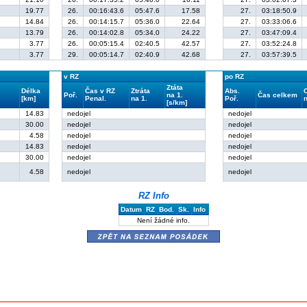
19.77
26.
00:16:43.6
05:47.6
17.58
27.
03:18:50.9
14.84
26.
00:14:15.7
05:36.0
22.64
27.
03:33:06.6
13.79
26.
00:14:02.8
05:34.0
24.22
27.
03:47:09.4
3.77
26.
00:05:15.4
02:40.5
42.57
27.
03:52:24.8
3.77
29.
00:05:14.7
02:40.9
42.68
27.
03:57:39.5
v RZ
po RZ
Ztáta
Délka
Čas v RZ
Ztráta
Abs.
Poř.
na 1.
Čas celkem
[km]
Penal.
na 1.
Poř.
n
[s/km]
14.83
nedojel
nedojel
30.00
nedojel
nedojel
4.58
nedojel
nedojel
14.83
nedojel
nedojel
30.00
nedojel
nedojel
4.58
nedojel
nedojel
RZ Info
Datum
RZ
Bod.
Sk.
Info
Není žádné info.
zpět na seznam posádek