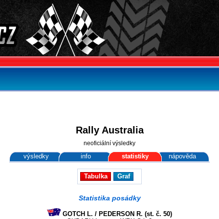
Rally Australia
neoficiální výsledky
výsledky
info
statistiky
nápověda
Tabulka
Graf
Statistika posádky
GOTCH L. / PEDERSON R. (st. č. 50)