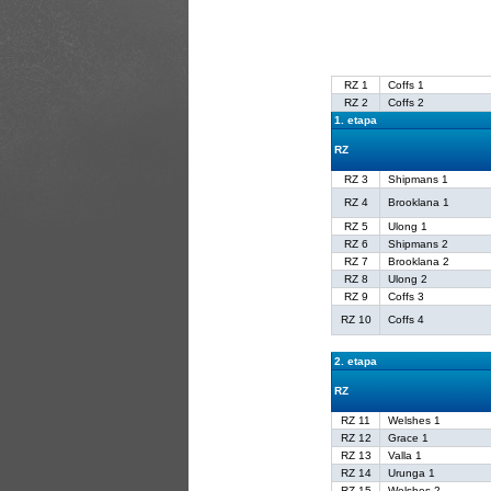
RZ 1
Coffs 1
RZ 2
Coffs 2
1. etapa
RZ
RZ 3
Shipmans 1
RZ 4
Brooklana 1
RZ 5
Ulong 1
RZ 6
Shipmans 2
RZ 7
Brooklana 2
RZ 8
Ulong 2
RZ 9
Coffs 3
RZ 10
Coffs 4
2. etapa
RZ
RZ 11
Welshes 1
RZ 12
Grace 1
RZ 13
Valla 1
RZ 14
Urunga 1
RZ 15
Welshes 2