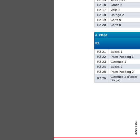
RZ 16
Grace 2
RZ 17
Valla 2
RZ 18
Urunga 2
RZ 19
Coffs 5
RZ 20
Coffs 6
3. etapa
RZ
RZ 21
Bucca 1
RZ 22
Plum Pudding 1
RZ 23
Clarence 1
RZ 24
Bucca 2
RZ 25
Plum Pudding 2
Clarence 2 (Power
RZ 26
Stage)