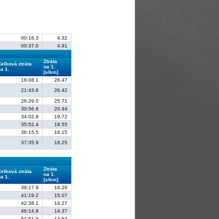
00:16.3
4.32
00:37.0
4.91
Ztráta
Celková ztráta
na 1.
a 1.
[s/km]
16:08.1
26.47
21:43.6
26.42
26:29.0
25.71
30:56.6
20.44
34:02.8
19.72
35:52.4
18.55
36:15.5
18.15
37:35.9
18.25
Ztráta
Celková ztráta
na 1.
a 1.
[s/km]
39:17.8
16.29
41:19.2
15.07
42:38.1
14.27
46:14.8
14.37
51:51.0
14.52