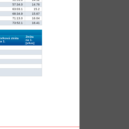
57:34.0
14.76
63:03.1
15.2
68:34.9
15.67
71:13.0
16.04
73:52.1
16.41
Ztráta
Celková ztráta
na 1.
a 1.
[s/km]