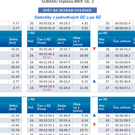
SUBARU Impreza WRX Sti, 3
zpět na seznam posádek
Statistiky v jednotlivých RZ a po RZ
3.77
20.
00:03:02.4
00:16.3
4.32
20.
00:03:02.4
3.77
21.
00:03:01.9
00:20.8
5.52
20.
00:06:04.3
v RZ
po RZ
Ztáta
Délka
Čas v RZ
Ztráta
Abs.
Poř.
na 1.
Čas celkem
[km]
Penal.
na 1.
Poř.
n
[s/km]
29.03
29.
00:30:48.7
15:31.7
32.09
29.
00:36:53.0
00:15:45.2
12.78
29.
05:43.3
26.86
29.
00:52:38.2
00:10
12.45
23.
00:11:25.4
04:47.5
23.09
29.
01:04:03.6
29.03
16.
00:21:02.1
04:46.9
9.88
29.
01:25:05.7
12.78
18.
00:13:29.3
03:06.2
14.57
29.
01:38:35.0
12.45
17.
00:08:47.6
01:52.5
9.04
29.
01:47:22.6
3.77
17.
00:03:14.2
00:23.2
6.15
27.
01:50:36.8
00:04:10.3
3.77
18.
01:20.4
21.33
27.
01:54:47.1
01:00
v RZ
po RZ
Ztáta
Délka
Čas v RZ
Ztráta
Abs.
Poř.
na 1.
Čas celkem
[km]
Penal.
na 1.
Poř.
n
[s/km]
21.10
24.
00:13:59.1
01:48.9
5.16
26.
02:08:46.2
19.77
24.
00:13:12.3
02:01.4
6.14
26.
02:21:58.5
14.84
21.
00:10:15.1
01:18.9
5.32
27.
02:32:13.6
13.79
27.
00:12:18.5
03:36.7
15.71
27.
02:44:32.1
21.10
26.
00:17:35.2
05:40.0
16.11
27.
03:02:07.3