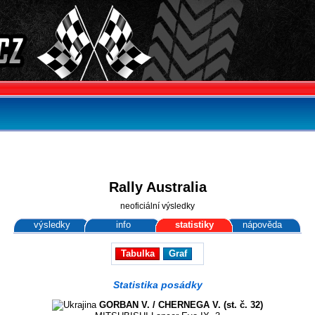
Rally Australia
neoficiální výsledky
výsledky
info
statistiky
nápověda
Tabulka
Graf
Statistika posádky
GORBAN V. / CHERNEGA V. (st. č. 32)