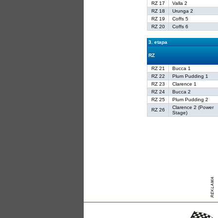
RZ 17
Valla 2
RZ 18
Urunga 2
RZ 19
Coffs 5
RZ 20
Coffs 6
3. etapa
RZ
RZ 21
Bucca 1
RZ 22
Plum Pudding 1
RZ 23
Clarence 1
RZ 24
Bucca 2
RZ 25
Plum Pudding 2
Clarence 2 (Power
RZ 26
Stage)