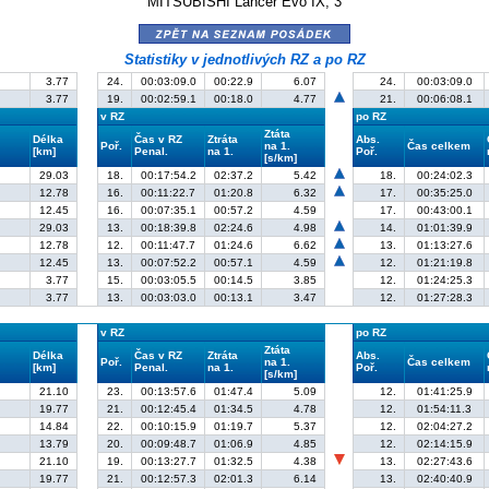
MITSUBISHI Lancer Evo IX, 3
zpět na seznam posádek
Statistiky v jednotlivých RZ a po RZ
3.77
24.
00:03:09.0
00:22.9
6.07
24.
00:03:09.0
3.77
19.
00:02:59.1
00:18.0
4.77
21.
00:06:08.1
v RZ
po RZ
Ztáta
Délka
Čas v RZ
Ztráta
Abs.
Poř.
na 1.
Čas celkem
[km]
Penal.
na 1.
Poř.
[s/km]
29.03
18.
00:17:54.2
02:37.2
5.42
18.
00:24:02.3
12.78
16.
00:11:22.7
01:20.8
6.32
17.
00:35:25.0
12.45
16.
00:07:35.1
00:57.2
4.59
17.
00:43:00.1
29.03
13.
00:18:39.8
02:24.6
4.98
14.
01:01:39.9
12.78
12.
00:11:47.7
01:24.6
6.62
13.
01:13:27.6
12.45
13.
00:07:52.2
00:57.1
4.59
12.
01:21:19.8
3.77
15.
00:03:05.5
00:14.5
3.85
12.
01:24:25.3
3.77
13.
00:03:03.0
00:13.1
3.47
12.
01:27:28.3
v RZ
po RZ
Ztáta
Délka
Čas v RZ
Ztráta
Abs.
Poř.
na 1.
Čas celkem
[km]
Penal.
na 1.
Poř.
[s/km]
21.10
23.
00:13:57.6
01:47.4
5.09
12.
01:41:25.9
19.77
21.
00:12:45.4
01:34.5
4.78
12.
01:54:11.3
14.84
22.
00:10:15.9
01:19.7
5.37
12.
02:04:27.2
13.79
20.
00:09:48.7
01:06.9
4.85
12.
02:14:15.9
21.10
19.
00:13:27.7
01:32.5
4.38
13.
02:27:43.6
19.77
21.
00:12:57.3
02:01.3
6.14
13.
02:40:40.9