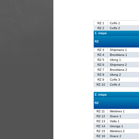
RZ 1
Coffs 1
RZ 2
Coffs 2
1. etapa
RZ
RZ 3
Shipmans 1
RZ 4
Brooklana 1
RZ 5
Ulong 1
RZ 6
Shipmans 2
RZ 7
Brooklana 2
RZ 8
Ulong 2
RZ 9
Coffs 3
RZ 10
Coffs 4
2. etapa
RZ
RZ 11
Welshes 1
RZ 12
Grace 1
RZ 13
Valla 1
RZ 14
Urunga 1
RZ 15
Welshes 2
RZ 16
Grace 2