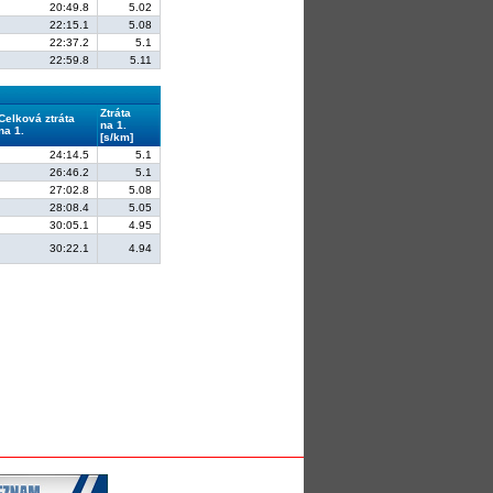
20:49.8
5.02
22:15.1
5.08
22:37.2
5.1
22:59.8
5.11
Ztráta
Celková ztráta
na 1.
na 1.
[s/km]
24:14.5
5.1
26:46.2
5.1
27:02.8
5.08
28:08.4
5.05
30:05.1
4.95
30:22.1
4.94