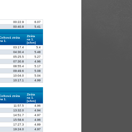
00:22.9
6.07
00:40.8
5.41
Ztráta
Celková ztráta
na 1.
na 1.
[s/km]
03:17.4
5.4
04:30.4
5.48
05:25.5
5.27
07:30.8
4.96
08:55.4
5.17
09:49.6
5.08
10:04.0
5.04
10:17.1
4.99
Ztráta
Celková ztráta
na 1.
na 1.
[s/km]
11:57.5
4.96
13:32.0
4.94
14:51.7
4.97
15:58.6
4.96
17:27.3
4.89
19:24.0
4.97