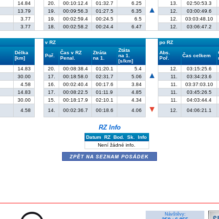
14.84
20.
00:10:12.4
01:32.7
6.25
13.
02:50:53.3
13.79
19.
00:09:56.3
01:27.5
6.35
12.
03:00:49.6
3.77
19.
00:02:59.4
00:24.5
6.5
12.
03:03:48.10
3.77
18.
00:02:58.2
00:24.4
6.47
12.
03:06:47.2
v RZ
po RZ
Ztáta
Délka
Čas v RZ
Ztráta
Abs.
Poř.
na 1.
Čas celkem
[km]
Penal.
na 1.
Poř.
[s/km]
14.83
20.
00:08:38.4
01:20.1
5.4
12.
03:15:25.6
30.00
17.
00:18:58.0
02:31.7
5.06
11.
03:34:23.6
4.58
16.
00:02:40.4
00:17.6
3.84
11.
03:37:03.10
14.83
17.
00:08:22.5
01:11.9
4.85
11.
03:45:26.5
30.00
15.
00:18:17.9
02:10.1
4.34
11.
04:03:44.4
4.58
14.
00:02:36.7
00:18.6
4.06
12.
04:06:21.1
RZ Info
Datum
RZ
Bod.
Sk.
Info
Není žádné info.
zpět na seznam posádek
Návštěvy: