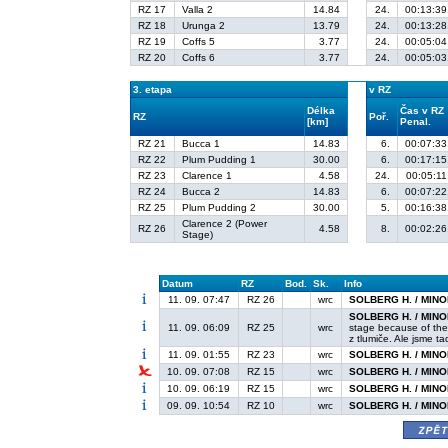
RZ 17
Valla 2
14.84
24.
00:13:39
RZ 18
Urunga 2
13.79
24.
00:13:28
RZ 19
Coffs 5
3.77
24.
00:05:04
RZ 20
Coffs 6
3.77
24.
00:05:03
3. etapa
v RZ
Délka
Čas v RZ
RZ
Poř.
[km]
Penal.
RZ 21
Bucca 1
14.83
6.
00:07:33
RZ 22
Plum Pudding 1
30.00
6.
00:17:15
RZ 23
Clarence 1
4.58
24.
00:05:11
RZ 24
Bucca 2
14.83
6.
00:07:22
RZ 25
Plum Pudding 2
30.00
5.
00:16:38
Clarence 2 (Power
RZ 26
4.58
8.
00:02:26
Stage)
Datum
RZ
Bod.
Sk.
Info
11. 09. 07:47
RZ 26
wrc
SOLBERG H. / MINOR
SOLBERG H. / MINOR
11. 09. 06:09
RZ 25
wrc
stage because of the
z tlumiče. Ale jsme ta
11. 09. 01:55
RZ 23
wrc
SOLBERG H. / MINOR
10. 09. 07:08
RZ 15
wrc
SOLBERG H. / MINOR
10. 09. 06:19
RZ 15
wrc
SOLBERG H. / MINOR
09. 09. 10:54
RZ 10
wrc
SOLBERG H. / MINOR
zpě