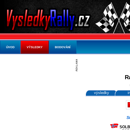
ÚVOD
VÝSLEDKY
BODOVÁNÍ
R
výsledky
i
S
SOLBE