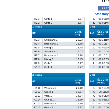
FORD
zpě
Statistik
RZ 1
Coffs 1
3.77
6.
00:02:50
RZ 2
Coffs 2
3.77
6.
00:02:46
1. etapa
v RZ
Délka
Čas v RZ
RZ
Poř.
[km]
Penal.
RZ 3
Shipmans 1
29.03
7.
00:15:50
RZ 4
Brooklana 1
12.78
8.
00:10:37
RZ 5
Ulong 1
12.45
6.
00:06:55
RZ 6
Shipmans 2
29.03
5.
00:16:58
RZ 7
Brooklana 2
12.78
4.
00:10:51
RZ 8
Ulong 2
12.45
4.
00:07:05
RZ 9
Coffs 3
3.77
4.
00:02:53
RZ 10
Coffs 4
3.77
3.
00:02:50
2. etapa
v RZ
Délka
Čas v RZ
RZ
Poř.
[km]
Penal.
RZ 11
Welshes 1
21.10
7.
00:12:39
RZ 12
Grace 1
19.77
7.
00:11:28
RZ 13
Valla 1
14.84
7.
00:09:08
RZ 14
Urunga 1
13.79
6.
00:08:52
RZ 15
Welshes 2
21.10
25.
00:16:55
RZ 16
Grace 2
19.77
24.
00:15:56