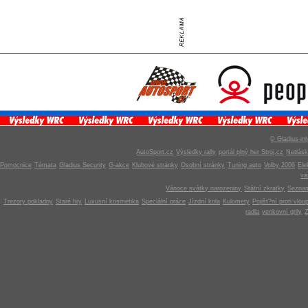
© Gladius-int
AutoSport.cz
Výsledky rally
portál plný her Stroj.cz
Netlás
Pomocnice
Témata
Gladius Security
G-akce
Klubové stránky
Osobní stránky
Tuning auto
Volby 2006
Ele
v
Vánoce svátky narozeniny
Státní zkratky
Seznam
Trezory pokladny
Staré hry
Luxusní kosmetika
Speciální práce
Jízdní kola
Kulomety
Pojišt?ní proti vlou
radla
venkovní grily