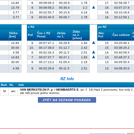
14.84
8.
00:09:06.3
00:26.6
1.79
17.
02:58:28.7
13.79
9.
00:08:59.2
00:30.4
2.2
16.
03:07:27.9
3.77
15.
00:02:50.7
00:15.8
4.19
16.
03:10:18.6
3.77
8.
00:02:40.5
00:06.7
1.78
16.
03:12:59.1
v RZ
po RZ
Ztáta
Délka
Čas v RZ
Ztráta
Abs.
Poř.
na 1.
Čas celkem
[km]
Penal.
na 1.
Poř.
n
[s/km]
14.83
9.
00:07:47.1
00:28.8
1.94
15.
03:20:46.2
30.00
10.
00:17:39.0
01:12.7
2.42
15.
03:38:25.2
4.58
8.
00:02:34.3
00:11.5
2.51
14.
03:40:59.5
14.83
7.
00:07:37.7
00:27.1
1.83
13.
03:48:37.2
30.00
9.
00:17:13.2
01:05.4
2.18
13.
04:05:50.4
4.58
9.
00:02:29.6
00:11.5
2.51
13.
04:08:20.0
RZ Info
Bod.
Sk.
Info
VAN MERKSTEIJN P. jr. / MOMBAERTS E.
(st. č. 14) Had 2 punctures, but only 1 
M
wrc
ale měl pouze jednu rezervu.
zpět na seznam posádek