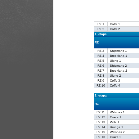
RZ 1
Coffs 1
RZ 2
Coffs 2
1. etapa
RZ
RZ 3
Shipmans 1
RZ 4
Brooklana 1
RZ 5
Ulong 1
RZ 6
Shipmans 2
RZ 7
Brooklana 2
RZ 8
Ulong 2
RZ 9
Coffs 3
RZ 10
Coffs 4
2. etapa
RZ
RZ 11
Welshes 1
RZ 12
Grace 1
RZ 13
Valla 1
RZ 14
Urunga 1
RZ 15
Welshes 2
RZ 16
Grace 2