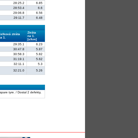
28:25.2
6.85
28:53.4
6.6
29:06.8
6.56
29:11.7
6.48
Ztráta
Celková ztráta
na 1.
a 1.
[s/km]
29:35.1
6.23
30:47.8
5.87
30:58.3
5.82
31:19.1
5.62
32:11.1
5.3
32:21.0
5.26
spare tyre. / Dostal 2 defekty,