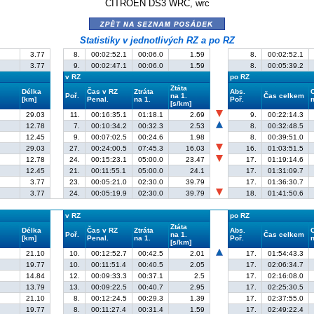
CITROËN DS3 WRC, wrc
zpět na seznam posádek
Statistiky v jednotlivých RZ a po RZ
3.77
8.
00:02:52.1
00:06.0
1.59
8.
00:02:52.1
3.77
9.
00:02:47.1
00:06.0
1.59
8.
00:05:39.2
v RZ
po RZ
Ztáta
Délka
Čas v RZ
Ztráta
Abs.
Poř.
na 1.
Čas celkem
[km]
Penal.
na 1.
Poř.
n
[s/km]
29.03
11.
00:16:35.1
01:18.1
2.69
9.
00:22:14.3
12.78
7.
00:10:34.2
00:32.3
2.53
8.
00:32:48.5
12.45
9.
00:07:02.5
00:24.6
1.98
8.
00:39:51.0
29.03
27.
00:24:00.5
07:45.3
16.03
16.
01:03:51.5
12.78
24.
00:15:23.1
05:00.0
23.47
17.
01:19:14.6
12.45
21.
00:11:55.1
05:00.0
24.1
17.
01:31:09.7
3.77
23.
00:05:21.0
02:30.0
39.79
17.
01:36:30.7
3.77
24.
00:05:19.9
02:30.0
39.79
18.
01:41:50.6
v RZ
po RZ
Ztáta
Délka
Čas v RZ
Ztráta
Abs.
Poř.
na 1.
Čas celkem
[km]
Penal.
na 1.
Poř.
n
[s/km]
21.10
10.
00:12:52.7
00:42.5
2.01
17.
01:54:43.3
19.77
10.
00:11:51.4
00:40.5
2.05
17.
02:06:34.7
14.84
12.
00:09:33.3
00:37.1
2.5
17.
02:16:08.0
13.79
13.
00:09:22.5
00:40.7
2.95
17.
02:25:30.5
21.10
8.
00:12:24.5
00:29.3
1.39
17.
02:37:55.0
19.77
8.
00:11:27.4
00:31.4
1.59
17.
02:49:22.4