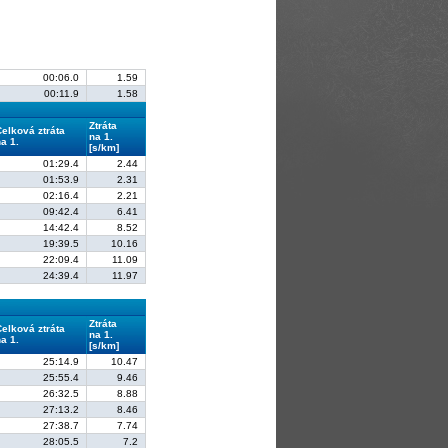
00:06.0
1.59
00:11.9
1.58
Ztráta
Celková ztráta
na 1.
a 1.
[s/km]
01:29.4
2.44
01:53.9
2.31
02:16.4
2.21
09:42.4
6.41
14:42.4
8.52
19:39.5
10.16
22:09.4
11.09
24:39.4
11.97
Ztráta
Celková ztráta
na 1.
a 1.
[s/km]
25:14.9
10.47
25:55.4
9.46
26:32.5
8.88
27:13.2
8.46
27:38.7
7.74
28:05.5
7.2