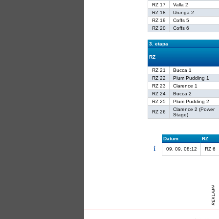
RZ 17
Valla 2
RZ 18
Urunga 2
RZ 19
Coffs 5
RZ 20
Coffs 6
3. etapa
RZ
RZ 21
Bucca 1
RZ 22
Plum Pudding 1
RZ 23
Clarence 1
RZ 24
Bucca 2
RZ 25
Plum Pudding 2
Clarence 2 (Power
RZ 26
Stage)
Datum
RZ
09. 09. 08:12
RZ 6