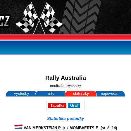
Rally Australia
neoficiální výsledky
výsledky
info
statistiky
nápověda
Tabulka
Graf
Statistika posádky
VAN MERKSTEIJN P. jr. / MOMBAERTS E. (st. č. 14)