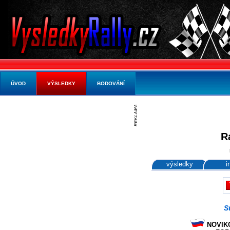
ÚVOD
VÝSLEDKY
BODOVÁNÍ
R
výsledky
i
S
NOVIKO