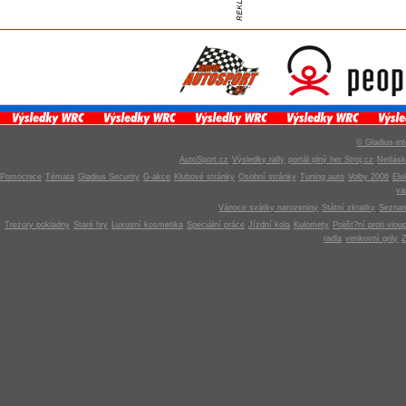
© Gladius-int
AutoSport.cz
Výsledky rally
portál plný her Stroj.cz
Netlás
Pomocnice
Témata
Gladius Security
G-akce
Klubové stránky
Osobní stránky
Tuning auto
Volby 2006
Ele
v
Vánoce svátky narozeniny
Státní zkratky
Seznam
Trezory pokladny
Staré hry
Luxusní kosmetika
Speciální práce
Jízdní kola
Kulomety
Pojišt?ní proti vlou
radla
venkovní grily