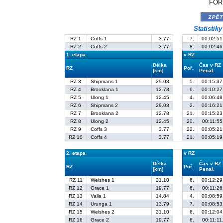
FORD
zpě
Statistik
RZ 1
Coffs 1
3.77
7.
00:02:51
RZ 2
Coffs 2
3.77
8.
00:02:46
1. etapa
v RZ
Délka
Čas v RZ
RZ
Poř.
[km]
Penal.
RZ 3
Shipmans 1
29.03
5.
00:15:37
RZ 4
Brooklana 1
12.78
6.
00:10:27
RZ 5
Ulong 1
12.45
4.
00:06:48
RZ 6
Shipmans 2
29.03
2.
00:16:21
RZ 7
Brooklana 2
12.78
21.
00:15:23
RZ 8
Ulong 2
12.45
20.
00:11:55
RZ 9
Coffs 3
3.77
22.
00:05:21
RZ 10
Coffs 4
3.77
21.
00:05:19
2. etapa
v RZ
Délka
Čas v RZ
RZ
Poř.
[km]
Penal.
RZ 11
Welshes 1
21.10
6.
00:12:29
RZ 12
Grace 1
19.77
6.
00:11:26
RZ 13
Valla 1
14.84
4.
00:08:59
RZ 14
Urunga 1
13.79
7.
00:08:53
RZ 15
Welshes 2
21.10
6.
00:12:04
RZ 16
Grace 2
19.77
6.
00:11:11