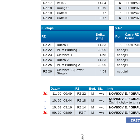
RZ 17
Valla 2
14.84
6.
00:08:53
RZ 18
Urunga 2
13.79
6.
00:08:37
RZ 19
Coffs 5
3.77
7.
00:02:42
RZ 20
Coffs 6
3.77
6.
00:02:37
3. etapa
v RZ
Délka
Čas v RZ
RZ
Poř.
[km]
Penal.
RZ 21
Bucca 1
14.83
7.
00:07:38
RZ 22
Plum Pudding 1
30.00
nedojel
RZ 23
Clarence 1
4.58
nedojel
RZ 24
Bucca 2
14.83
nedojel
RZ 25
Plum Pudding 2
30.00
nedojel
Clarence 2 (Power
RZ 26
4.58
nedojel
Stage)
Datum
RZ
Bod.
Sk.
Info
11. 09. 00:49
RZ 22
M
wrc
NOVIKOV E. / GIRA
NOVIKOV E. / GIRA
10. 09. 08:44
RZ 18
M
wrc
Žádné chyby, je to v 
10. 09. 03:16
RZ 14
M
wrc
NOVIKOV E. / GIRA
09. 09. 08:09
RZ 7
M
wrc
NOVIKOV E. / GIRA
zpě