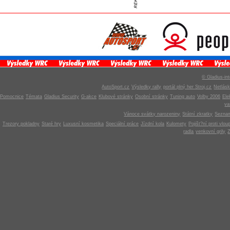
© Gladius-int
AutoSport.cz
Výsledky rally
portál plný her Stroj.cz
Netlás
Pomocnice
Témata
Gladius Security
G-akce
Klubové stránky
Osobní stránky
Tuning auto
Volby 2006
Ele
v
Vánoce svátky narozeniny
Státní zkratky
Seznam
Trezory pokladny
Staré hry
Luxusní kosmetika
Speciální práce
Jízdní kola
Kulomety
Pojišt?ní proti vlou
radla
venkovní grily