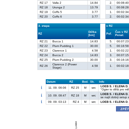
RZ 17
Valla 2
14.84
2.
00:08:40
RZ 18
Urunga 2
13.79
1.
00:08:28
RZ 19
Coffs 5
3.77
1.
00:02:34
RZ 20
Coffs 6
3.77
2.
00:02:34
3. etapa
v RZ
Délka
Čas v RZ
RZ
Poř.
[km]
Penal.
RZ 21
Bucca 1
14.83
5.
00:07:23
RZ 22
Plum Pudding 1
30.00
5.
00:16:58
RZ 23
Clarence 1
4.58
1.
00:02:22
RZ 24
Bucca 2
14.83
3.
00:07:15
RZ 25
Plum Pudding 2
30.00
3.
00:16:16
Clarence 2 (Power
RZ 26
4.58
1.
00:02:18
Stage)
Datum
RZ
Bod.
Sk.
Info
LOEB S. / ELENA D.
11. 09. 06:06
RZ 25
M
wrc
"Ogier to dělá pro mě
LOEB S. / ELENA D.
10. 09. 08:47
RZ 18
M
wrc
se najít dobrý setup a
09. 09. 03:13
RZ 4
M
wrc
LOEB S. / ELENA D.
zpě