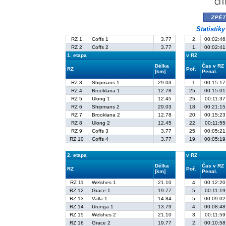
CIT
zpě
Statistik
RZ 1
Coffs 1
3.77
2.
00:02:46
RZ 2
Coffs 2
3.77
1.
00:02:41
1. etapa
v RZ
Délka
Čas v RZ
RZ
Poř.
[km]
Penal.
RZ 3
Shipmans 1
29.03
1.
00:15:17
RZ 4
Brooklana 1
12.78
25.
00:15:01
RZ 5
Ulong 1
12.45
25.
00:11:37
RZ 6
Shipmans 2
29.03
18.
00:21:15
RZ 7
Brooklana 2
12.78
20.
00:15:23
RZ 8
Ulong 2
12.45
22.
00:11:55
RZ 9
Coffs 3
3.77
25.
00:05:21
RZ 10
Coffs 4
3.77
19.
00:05:19
2. etapa
v RZ
Délka
Čas v RZ
RZ
Poř.
[km]
Penal.
RZ 11
Welshes 1
21.10
4.
00:12:20
RZ 12
Grace 1
19.77
5.
00:11:19
RZ 13
Valla 1
14.84
5.
00:09:02
RZ 14
Urunga 1
13.79
4.
00:08:48
RZ 15
Welshes 2
21.10
3.
00:11:59
RZ 16
Grace 2
19.77
2.
00:10:58