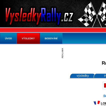
ÚVOD
VÝSLEDKY
BODOVÁNÍ
R
výsledky
i
S
LOE