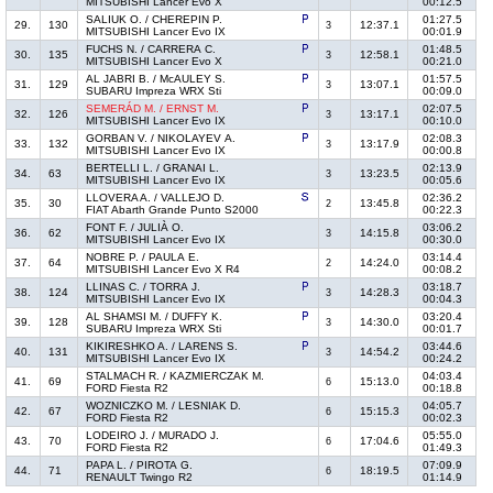
MITSUBISHI Lancer Evo X
00:12.5
SALIUK O. / CHEREPIN P.
01:27.5
29.
130
12:37.1
3
MITSUBISHI Lancer Evo IX
00:01.9
FUCHS N. / CARRERA C.
01:48.5
30.
135
12:58.1
3
MITSUBISHI Lancer Evo X
00:21.0
AL JABRI B. / McAULEY S.
01:57.5
31.
129
13:07.1
3
SUBARU Impreza WRX Sti
00:09.0
SEMERÁD M. / ERNST M.
02:07.5
32.
126
13:17.1
3
MITSUBISHI Lancer Evo IX
00:10.0
GORBAN V. / NIKOLAYEV A.
02:08.3
33.
132
13:17.9
3
MITSUBISHI Lancer Evo IX
00:00.8
BERTELLI L. / GRANAI L.
02:13.9
34.
63
13:23.5
3
MITSUBISHI Lancer Evo IX
00:05.6
LLOVERA A. / VALLEJO D.
02:36.2
35.
30
13:45.8
2
FIAT Abarth Grande Punto S2000
00:22.3
FONT F. / JULIÀ O.
03:06.2
36.
62
14:15.8
3
MITSUBISHI Lancer Evo IX
00:30.0
NOBRE P. / PAULA E.
03:14.4
37.
64
14:24.0
2
MITSUBISHI Lancer Evo X R4
00:08.2
LLINAS C. / TORRA J.
03:18.7
38.
124
14:28.3
3
MITSUBISHI Lancer Evo IX
00:04.3
AL SHAMSI M. / DUFFY K.
03:20.4
39.
128
14:30.0
3
SUBARU Impreza WRX Sti
00:01.7
KIKIRESHKO A. / LARENS S.
03:44.6
40.
131
14:54.2
3
MITSUBISHI Lancer Evo IX
00:24.2
STALMACH R. / KAZMIERCZAK M.
04:03.4
41.
69
15:13.0
6
FORD Fiesta R2
00:18.8
WOZNICZKO M. / LESNIAK D.
04:05.7
42.
67
15:15.3
6
FORD Fiesta R2
00:02.3
LODEIRO J. / MURADO J.
05:55.0
43.
70
17:04.6
6
FORD Fiesta R2
01:49.3
PAPA L. / PIROTA G.
07:09.9
44.
71
18:19.5
6
RENAULT Twingo R2
01:14.9