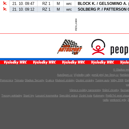
21. 10. 09:47
RZ 1
M
wrc
BLOCK K. / GELSOMINO A.
(
21. 10. 09:12
RZ 1
M
wrc
SOLBERG P. / PATTERSON 
© Gladius-int
AutoSport.cz
Výsledky rally
portál plný her Stroj.cz
Netlás
Pomocnice
Témata
Gladius Security
G-akce
Klubové stránky
Osobní stránky
Tuning auto
Volby 2006
Ele
v
Vánoce svátky narozeniny
Státní zkratky
Seznam
Trezory pokladny
Staré hry
Luxusní kosmetika
Speciální práce
Jízdní kola
Kulomety
Pojišt?ní proti vlou
radla
venkovní grily