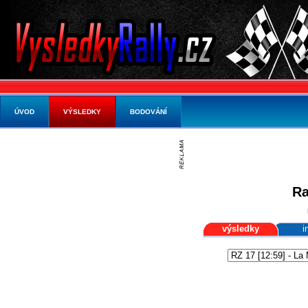
ÚVOD
VÝSLEDKY
BODOVÁNÍ
Ra
výsledky
i