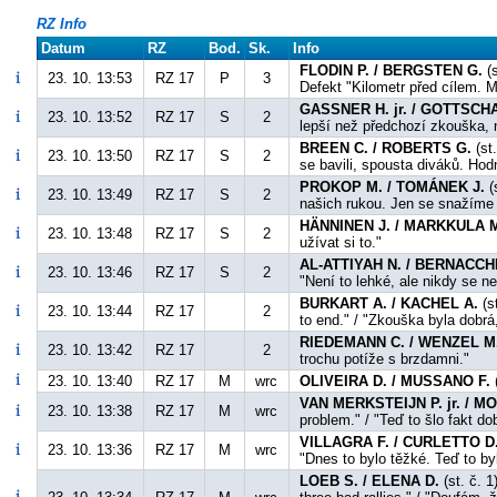
RZ Info
Datum
RZ
Bod.
Sk.
Info
FLODIN P. / BERGSTEN G.
(s
23. 10. 13:53
RZ 17
P
3
Defekt "Kilometr před cílem. 
GASSNER H. jr. / GOTTSCHA
23. 10. 13:52
RZ 17
S
2
lepší než předchozí zkouška, 
BREEN C. / ROBERTS G.
(st.
23. 10. 13:50
RZ 17
S
2
se bavili, spousta diváků. Hod
PROKOP M. / TOMÁNEK J.
(s
23. 10. 13:49
RZ 17
S
2
našich rukou. Jen se snažíme u
HÄNNINEN J. / MARKKULA 
23. 10. 13:48
RZ 17
S
2
užívat si to."
AL-ATTIYAH N. / BERNACCHI
23. 10. 13:46
RZ 17
S
2
"Není to lehké, ale nikdy se
BURKART A. / KACHEL A.
(s
23. 10. 13:44
RZ 17
2
to end." / "Zkouška byla dobrá
RIEDEMANN C. / WENZEL M
23. 10. 13:42
RZ 17
2
trochu potíže s brzdamni."
23. 10. 13:40
RZ 17
M
wrc
OLIVEIRA D. / MUSSANO F.
(
VAN MERKSTEIJN P. jr. / 
23. 10. 13:38
RZ 17
M
wrc
problem." / "Teď to šlo fakt d
VILLAGRA F. / CURLETTO D
23. 10. 13:36
RZ 17
M
wrc
"Dnes to bylo těžké. Teď to by
LOEB S. / ELENA D.
(st. č. 