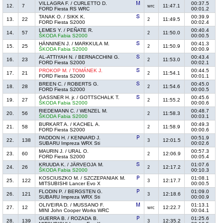
VILLAGRA F. / CURLETTO D.
00:37.5
12.
7
11:47.1
wrc
FORD Fiesta RS WRC
00:01.2
TANAK O. / SIKK K.
00:39.9
13.
22
11:49.5
2
FORD Fiesta S2000
00:02.4
LEMES Y. / PEÑATE R.
00:40.4
14.
57
11:50.0
2
ŠKODA Fabia S2000
00:00.5
HÄNNINEN J. / MARKKULA M.
00:41.3
15.
25
11:50.9
2
ŠKODA Fabia S2000
00:00.9
AL-ATTIYAH N. / BERNACCHINI G.
00:43.4
16.
23
11:53.0
2
FORD Fiesta S2000
00:02.1
PROKOP M. / TOMÁNEK J.
00:44.5
17.
21
11:54.1
2
FORD Fiesta S2000
00:01.1
BREEN C. / ROBERTS G.
00:45.0
18.
28
11:54.6
2
FORD Fiesta S2000
00:00.5
GASSNER H. jr. / GOTTSCHALK T.
00:45.6
19.
27
11:55.2
2
ŠKODA Fabia S2000
00:00.6
RIEDEMANN C. / WENZEL M.
00:48.7
20.
56
11:58.3
2
ŠKODA Fabia S2000
00:03.1
BURKART A. / KACHEL A.
00:49.3
21.
58
11:58.9
2
FORD Fiesta S2000
00:00.6
PADDON H. / KENNARD J.
00:51.9
22.
138
12:01.5
3
SUBARU Impreza WRX Sti
00:02.6
MAURIN J. / URAL O.
00:57.3
23.
60
12:06.9
2
FORD Fiesta S2000
00:05.4
KRUUDA K. / JÄRVEOJA M.
01:07.6
24.
26
12:17.2
2
ŠKODA Fabia S2000
00:10.3
KOSCIUSZKO M. / SZCZEPANIAK M.
01:08.1
25.
122
12:17.7
3
MITSUBISHI Lancer Evo X
00:00.5
FLODIN P. / BERGSTEN G.
01:09.0
26.
121
12:18.6
3
SUBARU Impreza WRX Sti
00:00.9
OLIVEIRA D. / MUSSANO F.
01:13.1
27.
12
12:22.7
wrc
MINI John Cooper Works WRC
00:04.1
GUERRA B. / ROZADA B.
01:25.6
28.
139
12:35.2
3