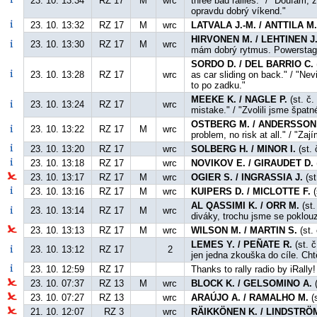
23. 10. 13:34
RZ 17
M
wrc
three bad rallies." / "Doufám,
opravdu dobrý víkend."
23. 10. 13:32
RZ 17
M
wrc
LATVALA J.-M. / ANTTILA M
HIRVONEN M. / LEHTINEN J
23. 10. 13:30
RZ 17
M
wrc
mám dobrý rytmus. Powerstage
SORDO D. / DEL BARRIO C.
23. 10. 13:28
RZ 17
wrc
as car sliding on back." / "Ne
to po zadku."
MEEKE K. / NAGLE P.
(st. č.
23. 10. 13:24
RZ 17
wrc
mistake." / "Zvolili jsme špat
OSTBERG M. / ANDERSSON 
23. 10. 13:22
RZ 17
M
wrc
problem, no risk at all." / "Z
23. 10. 13:20
RZ 17
wrc
SOLBERG H. / MINOR I.
(st. 
23. 10. 13:18
RZ 17
wrc
NOVIKOV E. / GIRAUDET D.
23. 10. 13:17
RZ 17
M
wrc
OGIER S. / INGRASSIA J.
(st
23. 10. 13:16
RZ 17
M
wrc
KUIPERS D. / MICLOTTE F.
(
AL QASSIMI K. / ORR M.
(st.
23. 10. 13:14
RZ 17
M
wrc
diváky, trochu jsme se poklouz
23. 10. 13:13
RZ 17
M
wrc
WILSON M. / MARTIN S.
(st. 
LEMES Y. / PEÑATE R.
(st. č
23. 10. 13:12
RZ 17
2
jen jedna zkouška do cíle. Ch
23. 10. 12:59
RZ 17
Thanks to rally radio by iRally!
23. 10. 07:37
RZ 13
M
wrc
BLOCK K. / GELSOMINO A.
(
23. 10. 07:27
RZ 13
wrc
ARAÚJO A. / RAMALHO M.
(s
21. 10. 12:07
RZ 3
wrc
RÄIKKÖNEN K. / LINDSTRÖM