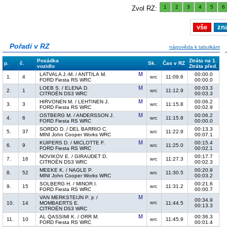
1
2
3
4
5
6
Zvol RZ:
vše
zn
Pořadí v RZ
nápověda k tabulkám
Posádka
Ztráta na 1.
p.
č.
Sk.
Čas v RZ
vozidlo
Ztráta před.
LATVALA J.-M. / ANTTILA M.
00:00.0
1.
4
11:09.6
wrc
FORD Fiesta RS WRC
00:00.0
LOEB S. / ELENA D.
00:03.3
2.
1
11:12.9
wrc
CITROËN DS3 WRC
00:03.3
HIRVONEN M. / LEHTINEN J.
00:06.2
3.
3
11:15.8
wrc
FORD Fiesta RS WRC
00:02.9
OSTBERG M. / ANDERSSON J.
00:06.2
4.
6
11:15.8
wrc
FORD Fiesta RS WRC
00:00.0
SORDO D. / DEL BARRIO C.
00:13.3
5.
37
11:22.9
wrc
MINI John Cooper Works WRC
00:07.1
KUIPERS D. / MICLOTTE F.
00:15.4
6.
9
11:25.0
wrc
FORD Fiesta RS WRC
00:02.1
NOVIKOV E. / GIRAUDET D.
00:17.7
7.
16
11:27.3
wrc
CITROËN DS3 WRC
00:02.3
MEEKE K. / NAGLE P.
00:20.9
8.
52
11:30.5
wrc
MINI John Cooper Works WRC
00:03.2
SOLBERG H. / MINOR I.
00:21.6
9.
15
11:31.2
wrc
FORD Fiesta RS WRC
00:00.7
VAN MERKSTEIJN P. jr. /
00:34.9
10.
14
MOMBAERTS E.
wrc
11:44.5
00:13.3
CITROËN DS3 WRC
AL QASSIMI K. / ORR M.
00:36.3
11.
10
11:45.9
wrc
FORD Fiesta RS WRC
00:01.4