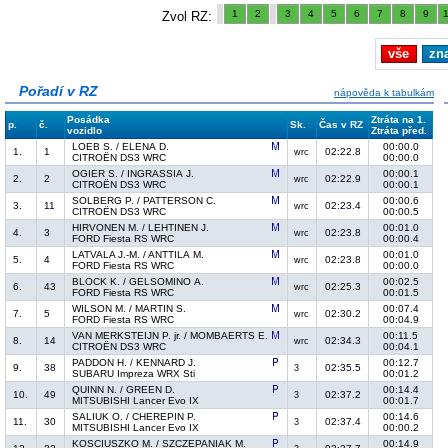
1
2
3
4
5
6
7
8
9
Zvol RZ:
vše
zn
Pořadí v RZ
nápověda k tabulkám
Posádka
Ztráta na 1.
p.
č.
Sk.
Čas v RZ
vozidlo
Ztráta před.
LOEB S. / ELENA D.
00:00.0
1.
1
02:22.8
wrc
CITROËN DS3 WRC
00:00.0
OGIER S. / INGRASSIA J.
00:00.1
2.
2
02:22.9
wrc
CITROËN DS3 WRC
00:00.1
SOLBERG P. / PATTERSON C.
00:00.6
3.
11
02:23.4
wrc
CITROËN DS3 WRC
00:00.5
HIRVONEN M. / LEHTINEN J.
00:01.0
4.
3
02:23.8
wrc
FORD Fiesta RS WRC
00:00.4
LATVALA J.-M. / ANTTILA M.
00:01.0
5.
4
02:23.8
wrc
FORD Fiesta RS WRC
00:00.0
BLOCK K. / GELSOMINO A.
00:02.5
6.
43
02:25.3
wrc
FORD Fiesta RS WRC
00:01.5
WILSON M. / MARTIN S.
00:07.4
7.
5
02:30.2
wrc
FORD Fiesta RS WRC
00:04.9
VAN MERKSTEIJN P. jr. / MOMBAERTS E.
00:11.5
8.
14
02:34.3
wrc
CITROËN DS3 WRC
00:04.1
PADDON H. / KENNARD J.
00:12.7
9.
38
02:35.5
3
SUBARU Impreza WRX Sti
00:01.2
QUINN N. / GREEN D.
00:14.4
10.
49
02:37.2
3
MITSUBISHI Lancer Evo IX
00:01.7
SALIUK O. / CHEREPIN P.
00:14.6
11.
30
02:37.4
3
MITSUBISHI Lancer Evo IX
00:00.2
KOSCIUSZKO M. / SZCZEPANIAK M.
00:14.9