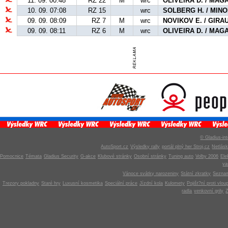
11. 09. 00:48
RZ 22
M
wrc
OLIVEIRA D. / MAG
10. 09. 07:08
RZ 15
wrc
SOLBERG H. / MINOR
09. 09. 08:09
RZ 7
M
wrc
NOVIKOV E. / GIRA
09. 09. 08:11
RZ 6
M
wrc
OLIVEIRA D. / MAG
© Gladius-int
AutoSport.cz
Výsledky rally
portál plný her Stroj.cz
Netlás
Pomocnice
Témata
Gladius Security
G-akce
Klubové stránky
Osobní stránky
Tuning auto
Volby 2006
Ele
v
Vánoce svátky narozeniny
Státní zkratky
Seznam
Trezory pokladny
Staré hry
Luxusní kosmetika
Speciální práce
Jízdní kola
Kulomety
Pojišt?ní proti vlou
radla
venkovní grily