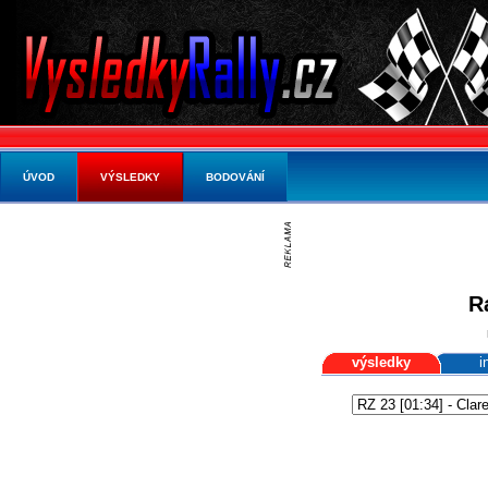
ÚVOD
VÝSLEDKY
BODOVÁNÍ
R
výsledky
i