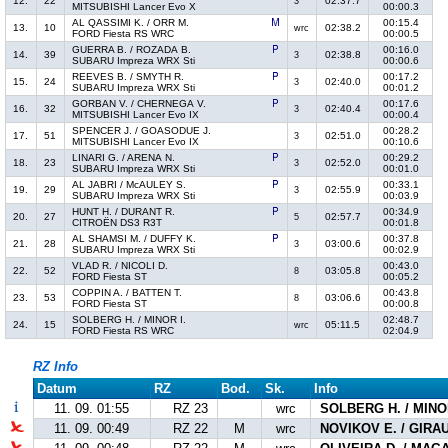
12.
22
02:37.7
3
MITSUBISHI Lancer Evo X
00:00.3
AL QASSIMI K. / ORR M.
00:15.4
13.
10
02:38.2
wrc
FORD Fiesta RS WRC
00:00.5
GUERRA B. / ROZADA B.
00:16.0
14.
39
02:38.8
3
SUBARU Impreza WRX Sti
00:00.6
REEVES B. / SMYTH R.
00:17.2
15.
24
02:40.0
3
SUBARU Impreza WRX Sti
00:01.2
GORBAN V. / CHERNEGA V.
00:17.6
16.
32
02:40.4
3
MITSUBISHI Lancer Evo IX
00:00.4
SPENCER J. / GOASODUE J.
00:28.2
17.
51
02:51.0
3
MITSUBISHI Lancer Evo IX
00:10.6
LINARI G. / ARENA N.
00:29.2
18.
23
02:52.0
3
SUBARU Impreza WRX Sti
00:01.0
AL JABRI / McAULEY S.
00:33.1
19.
29
02:55.9
3
SUBARU Impreza WRX Sti
00:03.9
HUNT H. / DURANT R.
00:34.9
20.
27
02:57.7
5
CITROËN DS3 R3T
00:01.8
AL SHAMSI M. / DUFFY K.
00:37.8
21.
28
03:00.6
3
SUBARU Impreza WRX Sti
00:02.9
VLAD R. / NICOLI D.
00:43.0
22.
52
03:05.8
8
FORD Fiesta ST
00:05.2
COPPIN A. / BATTEN T.
00:43.8
23.
53
03:06.6
8
FORD Fiesta ST
00:00.8
SOLBERG H. / MINOR I.
02:48.7
24.
15
05:11.5
wrc
FORD Fiesta RS WRC
02:04.9
RZ Info
Datum
RZ
Bod.
Sk.
Info
11. 09. 01:55
RZ 23
wrc
SOLBERG H. / MINOR
11. 09. 00:49
RZ 22
M
wrc
NOVIKOV E. / GIRA