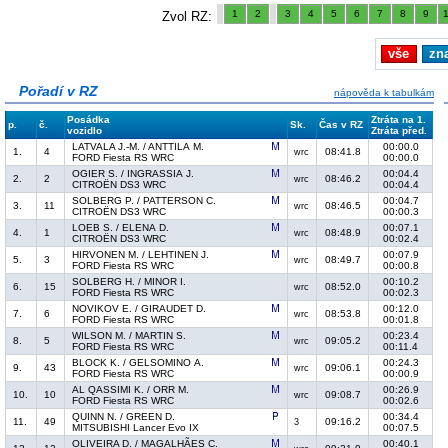
1
2
3
4
5
6
7
8
9
Zvol RZ:
vše
zn
Pořadí v RZ
nápověda k tabulkám
Posádka
Ztráta na 1.
p.
č.
Sk.
Čas v RZ
vozidlo
Ztráta před.
LATVALA J.-M. / ANTTILA M.
00:00.0
1.
4
08:41.8
wrc
FORD Fiesta RS WRC
00:00.0
OGIER S. / INGRASSIA J.
00:04.4
2.
2
08:46.2
wrc
CITROËN DS3 WRC
00:04.4
SOLBERG P. / PATTERSON C.
00:04.7
3.
11
08:46.5
wrc
CITROËN DS3 WRC
00:00.3
LOEB S. / ELENA D.
00:07.1
4.
1
08:48.9
wrc
CITROËN DS3 WRC
00:02.4
HIRVONEN M. / LEHTINEN J.
00:07.9
5.
3
08:49.7
wrc
FORD Fiesta RS WRC
00:00.8
SOLBERG H. / MINOR I.
00:10.2
6.
15
08:52.0
wrc
FORD Fiesta RS WRC
00:02.3
NOVIKOV E. / GIRAUDET D.
00:12.0
7.
6
08:53.8
wrc
FORD Fiesta RS WRC
00:01.8
WILSON M. / MARTIN S.
00:23.4
8.
5
09:05.2
wrc
FORD Fiesta RS WRC
00:11.4
BLOCK K. / GELSOMINO A.
00:24.3
9.
43
09:06.1
wrc
FORD Fiesta RS WRC
00:00.9
AL QASSIMI K. / ORR M.
00:26.9
10.
10
09:08.7
wrc
FORD Fiesta RS WRC
00:02.6
QUINN N. / GREEN D.
00:34.4
11.
49
09:16.2
3
MITSUBISHI Lancer Evo IX
00:07.5
OLIVEIRA D. / MAGALHÃES C.
00:40.1