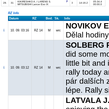
KIKIRESHKO A. / LARENS S.
05:34.4
29.
31
14:16.2
3
MITSUBISHI Lancer Evo IX
00:00.0
RZ Info
Datum
RZ
Bod.
Sk.
Info
NOVIKOV E.
10. 09. 03:16
RZ 14
M
wrc
Dělal hodiny
SOLBERG P
did some mor
little bit and
10. 09. 03:12
RZ 14
M
wrc
rally today a
pár dalších 
lépe. Rally 
LATVALA J.