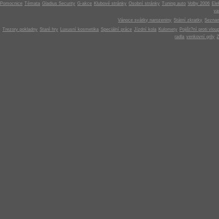
Pomocnice
Témata
Gladius Security
G-akce
Klubové stránky
Osobní stránky
Tuning auto
Volby 2006
Ele
v
Vánoce svátky narozeniny
Státní zkratky
Seznam
Trezory pokladny
Staré hry
Luxusní kosmetika
Speciální práce
Jízdní kola
Kulomety
Pojišt?ní proti vlou
radla
venkovní grily