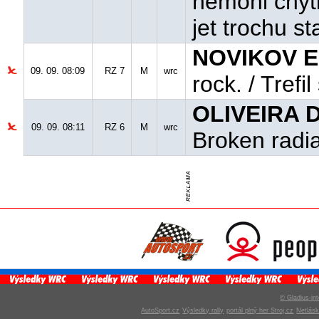
nemohl chyti
jet trochu sta
NOVIKOV E.
09. 09. 08:09
RZ 7
M
wrc
rock. / Trefil
OLIVEIRA 
09. 09. 08:11
RZ 6
M
wrc
Broken radia
© Gladius-int
AutoSport.cz
Výsledky rally
portál plný her Stroj.cz
Netlás