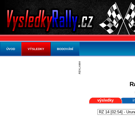
ÚVOD
VÝSLEDKY
BODOVÁNÍ
R
výsledky
i