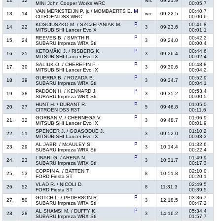
12.
12
09:21.9
wrc
MINI John Cooper Works WRC
00:05.7
VAN MERKSTEIJN P. jr. / MOMBAERTS E.
00:40.7
13.
14
09:22.5
wrc
CITROËN DS3 WRC
00:00.6
KOSCIUSZKO M. / SZCZEPANIAK M.
00:41.8
14.
22
09:23.6
3
MITSUBISHI Lancer Evo X
00:01.1
REEVES B. / SMYTH R.
00:42.2
15.
24
09:24.0
3
SUBARU Impreza WRX Sti
00:00.4
KETOMÄKI J. / RISBERG K.
00:44.6
16.
25
09:26.4
3
MITSUBISHI Lancer Evo IX
00:02.4
SALIUK O. / CHEREPIN P.
00:48.8
17.
30
09:30.6
3
MITSUBISHI Lancer Evo IX
00:04.2
GUERRA B. / ROZADA B.
00:52.9
18.
39
09:34.7
3
SUBARU Impreza WRX Sti
00:04.1
PADDON H. / KENNARD J.
00:53.4
19.
38
09:35.2
3
SUBARU Impreza WRX Sti
00:00.5
HUNT H. / DURANT R.
01:05.0
20.
27
09:46.8
5
CITROËN DS3 R3T
00:11.6
GORBAN V. / CHERNEGA V.
01:06.9
21.
32
09:48.7
3
MITSUBISHI Lancer Evo IX
00:01.9
SPENCER J. / GOASODUE J.
01:10.2
22.
51
09:52.0
3
MITSUBISHI Lancer Evo IX
00:03.3
AL JABRI / McAULEY S.
01:32.6
23.
29
10:14.4
3
SUBARU Impreza WRX Sti
00:22.4
LINARI G. / ARENA N.
01:49.9
24.
23
10:31.7
3
SUBARU Impreza WRX Sti
00:17.3
COPPIN A. / BATTEN T.
02:10.0
25.
53
10:51.8
8
FORD Fiesta ST
00:20.1
VLAD R. / NICOLI D.
02:49.5
26.
52
11:31.3
8
FORD Fiesta ST
00:39.5
GOTCH L. / PEDERSON R.
03:36.7
27.
50
12:18.5
3
SUBARU Impreza WRX Sti
00:47.2
AL SHAMSI M. / DUFFY K.
05:34.4
28.
28
14:16.2
3
SUBARU Impreza WRX Sti
01:57.7