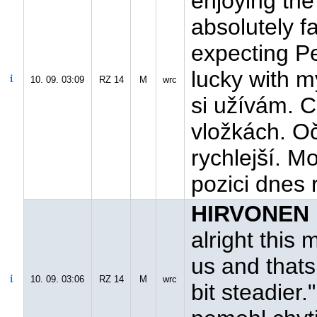
enjoying the
absolutely f
expecting Pe
lucky with m
10. 09. 03:09
RZ 14
M
wrc
si užívám. C
vložkách. O
rychlejší. M
pozici dnes 
HIRVONEN M
alright this
us and thats
10. 09. 03:06
RZ 14
M
wrc
bit steadier.